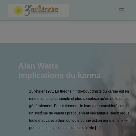
Skip
to
content
Alan Watts
Implications du karma
25 février 1971 La théorie hindo-bouddhiste du karma est en
même temps plus simple et plus complexe qu’on ne le pense
généralement. Populairement, le karma est considéré comme
un système de valeurs pratiquement mécanique, selon lequel
toute mauvaise action ou toute bonne action porte en elle —
pour celui qui la commet, dans cette vie […]