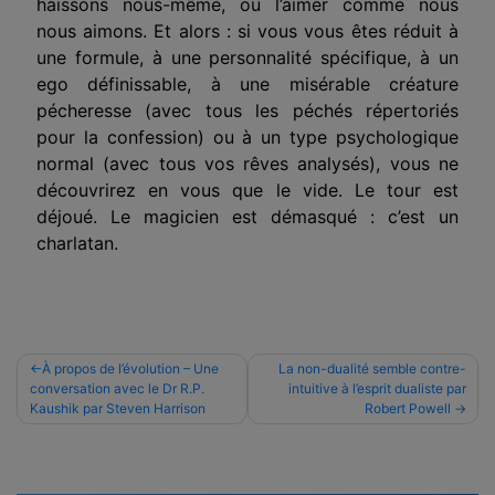
haïssons nous-même, ou l’aimer comme nous
nous aimons. Et alors : si vous vous êtes réduit à
une formule, à une personnalité spécifique, à un
ego définissable, à une misérable créature
pécheresse (avec tous les péchés répertoriés
pour la confession) ou à un type psycho­logique
normal (avec tous vos rêves analysés), vous ne
découvrirez en vous que le vide. Le tour est
déjoué. Le magicien est démasqué : c’est un
charlatan.
Navigation
À propos de l’évolution – Une
La non-dualité semble contre-
conversation avec le Dr R.P.
intuitive à l’esprit dualiste par
de
Kaushik par Steven Harrison
Robert Powell
l’article