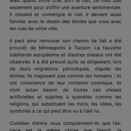
Mais quand votre chat sort la nuit, ce n’est pas
seulement pour s’offrir une aventure sentimentale.
Il s’assied et contemple le ciel. Il devient aussi
familier avec le dessin des étoiles que vous avec
les rues de votre ville.
Il peut ainsi retrouver son chemin (le fait a été
prouvé) de Minneapolis à Tucson. La fauvette
babillarde européenne et d’autres oiseaux ont été
observés. Il a été prouvé qu’ils se dirigeaient, lors
de
leurs
migrations
périodiques, d’après les
étoile
s
: Ils n’agissent pas comme les humains ; ils
ont conscience de leur contexte cosmique. Ils
n’ont autan besoin de toutes ces choses
artificielles et sujettes à querelles comme les
religions, qui
substituent
les mots, les idées, les
symboles à ce qui peut être vu à
l’œil
nu.
Combien d’entre nous comprennent-ils que l’es­
pace est la même chose que l’esprit, la