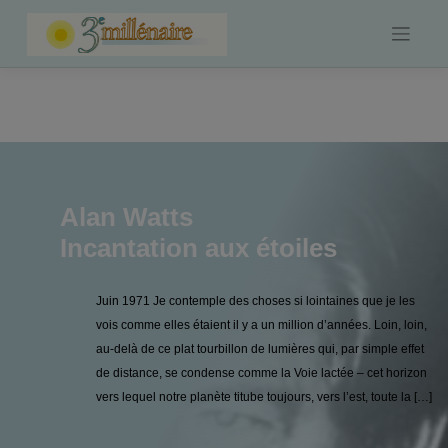
Skip
to
content
Alan Watts
Incantation aux étoiles
Juin 1971 Je contemple des choses si lointaines que je les
vois comme elles étaient il y a un million d’années. Loin, loin,
au-delà de ce plat tourbillon de lumières qui, par simple effet
de distance, se condense comme la Voie lactée – cet horizon
vers lequel notre planète titube toujours, vers l’est, toute la […]