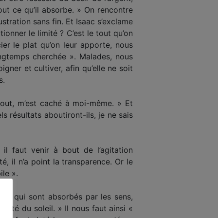
tout ce qu’il absorbe. » On rencontre
s­tration sans fin. Et Isaac s’exclame
onner le limité ? C’est le tout qu’on
er le plat qu’on leur apporte, nous
longtemps cherchée ». Malades, nous
ner et cultiver, afin qu’elle ne soit
s.
t tout, m’est caché à moi-même. » Et
s résultats aboutiront-ils, je ne sais
il faut venir à bout de l’agitation
é, il n’a point la transparence. Or le
le ».
mes qui sont absorbés par les sens,
rté du soleil. » Il nous faut ainsi «