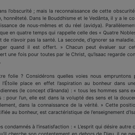
 l’obscurité ; mais la reconnaissance de cette obscurité e
e, honnêteté. Dans le Bouddhisme et le Vedânta, il y a le cons
ssance de nous-mêmes et du réel (avidya). Parallèlement
ue en quatre temps qui rappelle celle des « Quatre Nobles 
 de n’avoir pas la santé. La seconde, d’ignorer sa maladie.
ger quand il est offert. » Chacun peut évaluer sur cet
fert une fois pour toutes par le Christ, qu’Isaac regarde
.
tre folie ? Considérons quelles voies nous empruntons p
 l’Étoile place en effet l’aspiration au bonheur dans un
ndiennes (le concept d’ânanda) : « tous les hommes sans exc
es : pour l’un, elle est dans la volupté des sens et la douce
alement, dans la connaissance de la vérité. » Cette positi
fiée au bonheur, est caractéristique de l’enseignement d’Isa
ondamnés à l’insa­tisfaction : « L’esprit qui désire autre c
qu’il cherche son contentement en dehors de Dieu, il ne peu