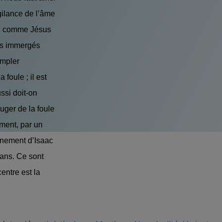
gilance de l’âme
e » comme Jésus
es immergés
empler
a foule ; il est
ussi doit-on
juger de la foule
ement, par un
ignement d’Isaac
lans. Ce sont
entre est la