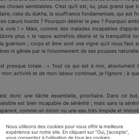
res choses semblables. C’est qu’il est, lui, plus grand que 
ire, celui du dukha, la souffrance fondamentale, qui est fru
es cœurs lourds ? Pourquoi désirer le peu ? Pourquoi ambiti
a voie ! » Mais, comme des malades inca­pables d’appréci
ûtons plus « le repos autrefois désiré et la tranquillité 
a guérison ; corps et âme sont une vigne qu’il nous faut soig
ères ni gênée par le foisonnement de ses pousses naturelle
é est presque totale : « Tout ce qui est à moi, absolumen
e mon activité et de mon labeur continuel, je l’ignore ; à quel
st donc une tâche essen­tielle, prioritaire. Dans ce but, 
aisible est bien incapable de sérénité ; mais sans la sérénit
sparent, comme un miroir ou une eau très limpide et immobi
procède en grande partie de « la purification des phantas
Nous utilisons des cookies pour vous offrir la meilleure
expérience sur notre site. En cliquant sur “Oui, j'accepte”,
 comme de petits nuages intermédiaires, nous cachent la cla
vous consentez à l'utiisation de tous les cookies.