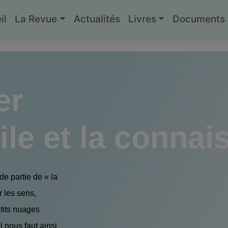
il
La Revue
Actualités
Livres
Documents g
er
oile et la conna
de partie de « la
 les sens,
tits nuages
l nous faut ainsi