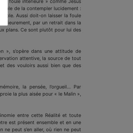
 « la foule intérieure » comme Jésus
sible de la contempler lucidement :
trouble. Aussi doit-on laisser la foule
térieurement, par un retrait dans la
eux plans. Ce sont plutôt pour lui des
ion », s’opère dans une attitude de
ervation atten­tive, la source de tout
 et des vouloirs aussi bien que des
mémoire, la pensée, l’orgueil… Par
roie la plus aisée pour « le Malin »,
tinomie entre cette Réalité et toute
 être est présent ensemble et en une
ien ne peut s’en aller, où rien ne peut