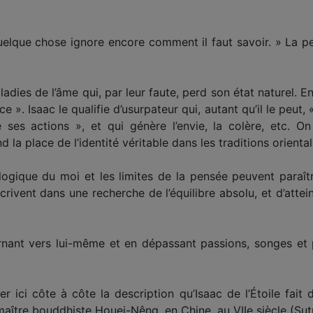
 quelque chose ignore encore comment il faut savoir. » La 
adies de l’âme qui, par leur faute, perd son état naturel. En 
e ». Isaac le qualifie d’usurpateur qui, autant qu’il le peut, 
ses actions », et qui génère l’envie, la colère, etc. O
 la place de l’identité véritable dans les traditions orien­t
logique du moi et les limites de la pensée peuvent paraît
nscrivent dans une recherche de l’équilibre absolu, et d’atte
rnant vers lui-même et en dépassant passions, songes et
r ici côte à côte la description qu’Isaac de l’Étoile fait d
maître boud­dhiste Houei-Nêng, en Chine, au VIIe siècle (Sutr