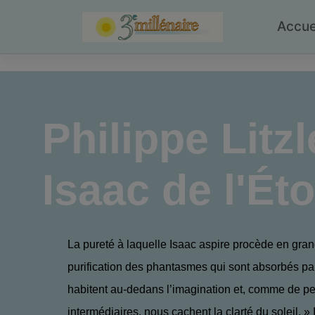
Skip
to
Accue
content
Philippe Litzl
Isaac de l'Ét
La pureté à laquelle Isaac aspire procède en gran
purification des phantasmes qui sont absorbés par
habitent au-dedans l’imagination et, comme de pe
intermédiaires, nous cachent la clarté du soleil. » I