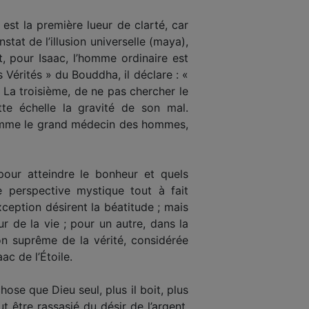
st la première lueur de clarté, car
tat de l’illu­sion universelle (maya),
, pour Isaac, l’homme ordinaire est
Vérités » du Bouddha, il déclare : «
 La troisième, de ne pas chercher le
te échelle la gravité de son mal.
 comme le grand médecin des hommes,
our atteindre le bonheur et quels
e perspective mystique tout à fait
eption désirent la béa­titude ; mais
ur de la vie ; pour un autre, dans la
on suprême de la vérité, considérée
ac de l’Étoile.
hose que Dieu seul, plus il boit, plus
t être rassasié du désir de l’argent,