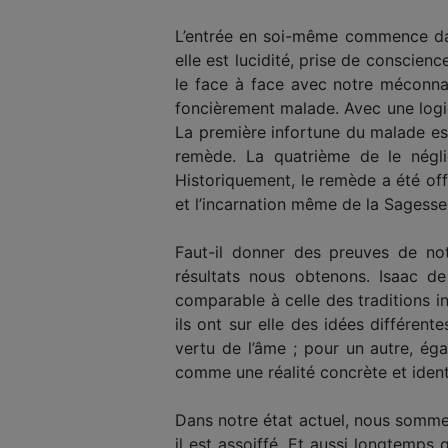
L’entrée en soi-même commence dans
elle est lucidité, prise de conscienc
le face à face avec notre méconnai
foncièrement malade. Avec une logiq
La première infortune du malade est
remède. La quatrième de le négli
Historiquement, le remède a été of
et l’incarnation même de la Sagesse
Faut-il donner des preuves de no
résultats nous obtenons. Isaac de
comparable à celle des traditions i
ils ont sur elle des idées différent
vertu de l’âme ; pour un autre, ég
comme une réalité concrète et identi
Dans notre état actuel, nous sommes c
il est assoiffé. Et aussi longtemps 