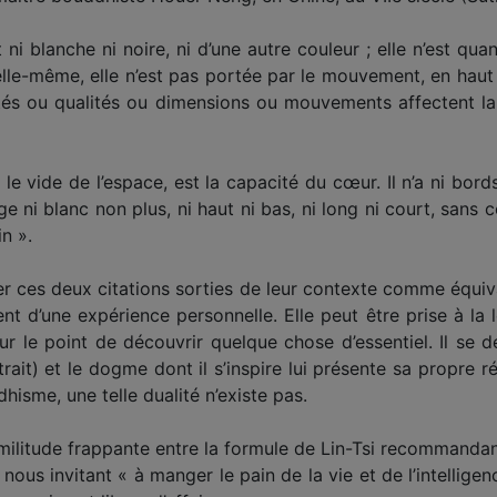
 ni blanche ni noire, ni d’une autre couleur ; elle n’est quan
 elle-même, elle n’est pas portée par le mouvement, en haut
tés ou qualités ou dimensions ou mouvements affectent la 
e vide de l’espace, est la capacité du cœur. Il n’a ni bords n
uge ni blanc non plus, ni haut ni bas, ni long ni court, sans 
in ».
dérer ces deux citations sorties de leur contexte comme équi
nt d’une expérience personnelle. Elle peut être prise à la l
 sur le point de découvrir quelque chose d’essentiel. Il se
trait) et le dogme dont il s’inspire lui présente sa propre
isme, une telle dualité n’existe pas.
militude frappante entre la formule de Lin-Tsi recommanda
 nous invitant « à manger le pain de la vie et de l’intelligen