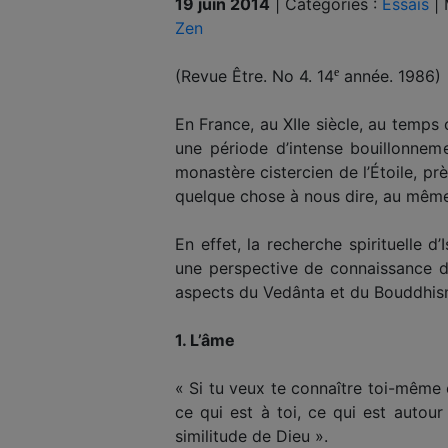
19 juin 2014
|
Catégories :
Essais
|
Zen
e
(Revue Être. No 4. 14
année. 1986)
En France, au XIIe siècle, au temps 
une période d’intense bouillonneme
monastère cistercien de l’Étoile, p
quelque chose à nous dire, au même 
En effet, la recherche spirituelle 
une perspective de connaissance de
aspects du Vedânta et du Bouddhisme 
1. L’âme
« Si tu veux te connaître toi-même 
ce qui est à toi, ce qui est autour 
similitude de Dieu ».