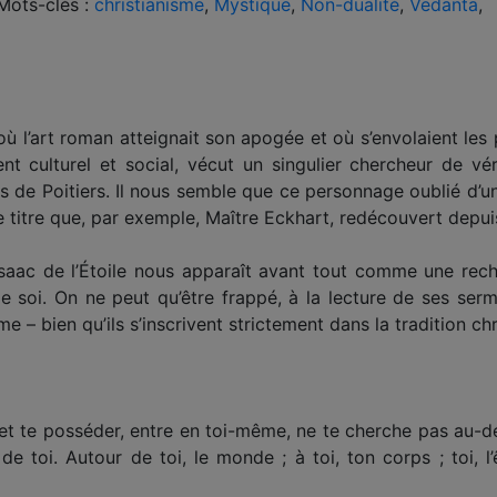
Mots-clés :
christianisme
,
Mystique
,
Non-dualité
,
Vedanta
,
où l’art roman attei­gnait son apogée et où s’envolaient le
nt culturel et social, vécut un singulier chercheur de vé
rès de Poitiers. Il nous semble que ce personnage oublié d
titre que, par exemple, Maître Eckhart, redécouvert depui
d’Isaac de l’Étoile nous apparaît avant tout comme une rec
 soi. On ne peut qu’être frappé, à la lecture de ses serm
– bien qu’ils s’inscrivent strictement dans la tradition chr
et te posséder, entre en toi-même, ne te cherche pas au-deho
de toi. Autour de toi, le monde ; à toi, ton corps ; toi, l’