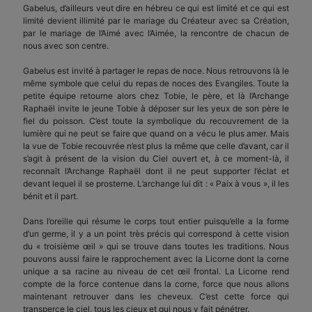
Gabelus, d’ailleurs veut dire en hébreu ce qui est limité et ce qui est
limité devient illimité par le mariage du Créateur avec sa Création,
par le mariage de l’Aimé avec l’Aimée, la rencontre de chacun de
nous avec son centre.
Gabelus est invité à partager le repas de noce. Nous retrouvons là le
même symbole que celui du repas de noces des Evangiles. Toute la
petite équipe retourne alors chez Tobie, le père, et là l’Archange
Raphaël invite le jeune Tobie à déposer sur les yeux de son père le
fiel du poisson. C’est toute la symbolique du recouvrement de la
lumière qui ne peut se faire que quand on a vécu le plus amer. Mais
la vue de Tobie recouvrée n’est plus la même que celle d’avant, car il
s’agit à présent de la vision du Ciel ouvert et, à ce moment-là, il
reconnaît l’Archange Raphaël dont il ne peut supporter l’éclat et
devant lequel il se prosterne. L’archange lui dit : « Paix à vous », il les
bénit et il part.
Dans l’oreille qui résume le corps tout entier puisqu’elle a la forme
d’un germe, il y a un point très précis qui correspond à cette vision
du « troisième œil » qui se trouve dans toutes les traditions. Nous
pouvons aussi faire le rapprochement avec la Licorne dont la corne
unique a sa racine au niveau de cet œil frontal. La Licorne rend
compte de la force contenue dans la corne, force que nous allons
maintenant retrouver dans les cheveux. C’est cette force qui
transperce le ciel, tous les cieux et qui nous y fait pénétrer.