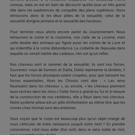
connue, mais on est en train de découvrir qu’elle joue un très grand
rôle dans les expériences de conquête des plans supérieurs. Nous
retrouvons donc là les deux pôles de la sexualité, celui de la
sexualité d’origine primaire et la sexualité des hauteurs.
Pour terminer nous allons encore parler du couronnement. Nous
retrouvons la corne et la couronne, non celle de la Licorne, mais
celle double des animaux qui figure aussi les cornes de la Lune et
qui s’identifie à la corne d’abondance. La corbeille de l’épousée dans
laquelle on venait mettre des cadeaux, n’en est qu’un reflet.
Nos cheveux sont le sommet de la sexualité, ils sont nos forces.
Souvenez-vous de Samson et Dalila, Dalila représente la ténèbre, il
faut que les forces physiques soient coupées, pour que naissent les
forces essentielles. Alors les Chinois vont dire : « Les reins
fleurissent dans les cheveux », ou encore, « les cheveux prennent
leurs racines dans les reins.» Cette force a grandi au fur et à mesure
de la construction de nos vertèbres, elle a fleuri dans nos cheveux.
Notre système pileux est un pôle d’information au même titre que les
cornes chez l’animal sont des antennes.
Vous voyez que le corps est beaucoup plus qu’un objet chargé de
nous véhiculer de notre naissance jusqu’à notre mort ? En prendre
conscience, c’est nous aider d’un outil, dans le sens noble du mot,
pour accomplir notre destin.