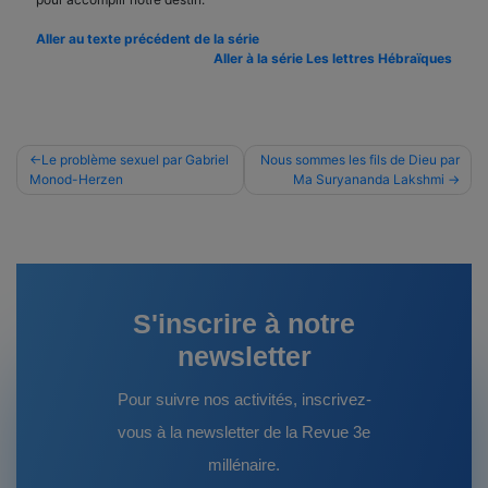
Aller au texte précédent de la série
Aller à la série Les lettres Hébraïques
Navigation
Le problème sexuel par Gabriel
Nous sommes les fils de Dieu par
Monod-Herzen
Ma Suryananda Lakshmi
de
l’article
S'inscrire à notre
newsletter
Pour suivre nos activités, inscrivez-
vous à la newsletter de la Revue 3e
millénaire.