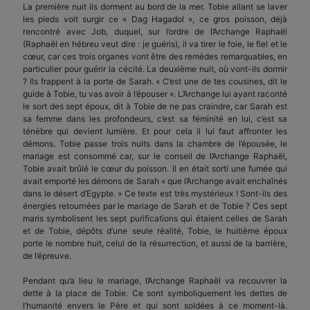
La première nuit ils dorment au bord de la mer. Tobie allant se laver
les pieds voit surgir ce « Dag Hagadol », ce gros poisson, déjà
rencontré avec Job, duquel, sur l’ordre de l’Archange Raphaël
(Raphaël en hébreu veut dire : je guéris), il va tirer le foie, le fiel et le
cœur, car ces trois organes vont être des remèdes remarquables, en
particulier pour guérir la cécité. La deuxième nuit, où vont-ils dormir
? Ils frappent à la porte de Sarah. « C’est une de tes cousines, dit le
guide à Tobie, tu vas avoir à l’épouser ». L’Archange lui ayant raconté
le sort des sept époux, dit à Tobie de ne pas craindre, car Sarah est
sa femme dans les profondeurs, c’est sa féminité en lui, c’est sa
ténèbre qui devient lumière. Et pour cela il lui faut affronter les
démons. Tobie passe trois nuits dans la chambre de l’épousée, le
mariage est consommé car, sur le conseil de l’Archange Raphaël,
Tobie avait brûlé le cœur du poisson. Il en était sorti une fumée qui
avait emporté les démons de Sarah « que l’Archange avait enchaînés
dans le désert d’Egypte. » Ce texte est très mystérieux ! Sont-ils des
énergies retournées par le mariage de Sarah et de Tobie ? Ces sept
maris symbolisent les sept purifications qui étaient celles de Sarah
et de Tobie, dépôts d’une seule réalité, Tobie, le huitième époux
porte le nombre huit, celui de la résurrection, et aussi de la barrière,
de l’épreuve.
Pendant qu’a lieu le mariage, l’Archange Raphaël va recouvrer la
dette à la place de Tobie. Ce sont symboliquement les dettes de
l’humanité envers le Père et qui sont soldées à ce moment-là.