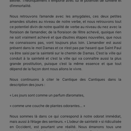
Bethel. Théoriquement il emporte avec lui le potentiel de lumière et
d’immortalité.
Nous retrouvons l’amande avec les amygdales, ces deux petites
amandes situées au niveau de notre verbe, et nous retrouvons tout
ce potentiel divin de notre qualité de verbe au niveau du nez avec la
floraison de l’amandier, de la floraison de l’être achevé, quoique rien
ne soit vraiment achevé et que d’autres étapes nouvelles, que nous
ne connaissons pas, vont toujours plus loin. L’amandier est aussi
présent dans le mot Damas et ce n’est pas par hasard que Saint Paul
va être saisi par la sainteté sur le chemin de Damas. C’est la ville qui
conduit à la sainteté et c’est la ville qui va connaître aussi la plus
grande prostitution, puisque c’est la même essence et que tout
dépend de la façon dont nous allons le vivre.
Nous continuons à citer le Cantique des Cantiques dans la
description des jours :
« Les jours sont comme un parfum d’aromates,
« comme une couche de plantes odorantes… »
Nous sommes là dans ce qui correspond à notre odorat immédiat,
mais aussi à l’étage des senteurs. « L’odeur de sainteté » si ridiculisée
en Occident, est pourtant une réalité. Nous émanons tous une