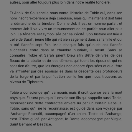
autres, pour aller toujours plus loin dans notre réalité foncière.
Et Annik de Souzenelle nous conte l’histoire de Tobie qui, dans son
nom inscrit l’expérience déjà conquise, mais qui maintenant doit faire
la démarche de la ténèbre. Comme Job il est un homme parfait et
comme Job il va vivre un retournement de ce parfait pour aller plus
loin. La ténèbre est symbolisée par sa cécité. Son histoire est liée à
celle de Sarah, jeune fille qui vit bien sagement dans sa famille et qui
a été fiancée sept fois. Mais chaque fois qu’un de ses fiancés
successifs entre dans la chambre nuptiale, il meurt. Sans se
connaître, Tobie et Sarah prient Dieu afin d’être délivrés de ces
fléaux de la cécité et de ces démons qui tuent les époux et qui ne
sont rien d’autre, que les énergies non encore épousées et que l’être
va affronter par des épousailles dans la descente des profondeurs
de la forge et par la purification par le feu que nous trouvons au
niveau de Tiphereth.
Tobie a conscience qu’il va mourir, mais il croit que ce sera la mort
physique. Et c’est pourquoi il envoie son fils qui s’appelle aussi Tobie,
recouvrer une dette contractée envers lui par un certain Gabelus.
Tobie, sans qu’il ne le reconnaisse, est guidé dans son voyage par
l’Archange Raphaël, accompagné d’un chien. Tobie et l’Archange,
c’est Œdipe guidé par Antigone, le Dante accompagné par Virgile,
Saint Bernard et Béatrice.