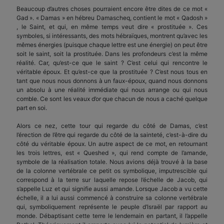
Beaucoup d’autres choses pourraient encore être dites de ce mot «
Gad ». « Damas » en hébreu Damascheq, contient le mot « Qadosh »
, le Saint, et qui, en même temps veut dire « prostituée ». Ces
symboles, si intéressants, des mots hébraïques, montrent qu’avec les
mêmes énergies (puisque chaque lettre est une énergie) on peut être
soit le saint, soit la prostituée. Dans les profondeurs c’est la même
réalité. Car, qu’est-ce que le saint ? C’est celui qui rencontre le
véritable époux. Et qu’est-ce que la prostituée ? C’est nous tous en
tant que nous nous donnons à un faux-époux, quand nous donnons
un absolu à une réalité immédiate qui nous arrange ou qui nous
comble. Ce sont les veaux d’or que chacun de nous a caché quelque
part en soi.
Alors ce nez, cette tour qui regarde du côté de Damas, c’est
l’érection de l’être qui regarde du côté de la sainteté, c’est-à-dire du
côté du véritable époux. Un autre aspect de ce mot, en retournant
les trois lettres, est « Queshed », qui rend compte de l’amande,
symbole de la réalisation totale. Nous avions déjà trouvé à la base
de la colonne vertébrale ce petit os symbolique, imputrescible qui
correspond à la terre sur laquelle repose l’échelle de Jacob, qui
s’appelle Luz et qui signifie aussi amande. Lorsque Jacob a vu cette
échelle, il a lui aussi commencé à construire sa colonne vertébrale
qui, symboliquement représente le peuple d’Israël par rapport au
monde. Débaptisant cette terre le lendemain en partant, il l’appelle