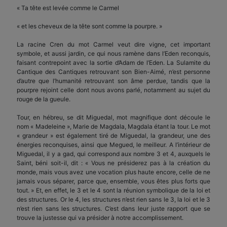
« Ta tête est levée comme le Carmel
« et les cheveux de la tête sont comme la pourpre. »
La racine Cren du mot Carmel veut dire vigne, cet important
symbole, et aussi jardin, ce qui nous ramène dans l’Eden reconquis,
faisant contrepoint avec la sortie d’Adam de l’Eden. La Sulamite du
Cantique des Cantiques retrouvant son Bien-Aimé, n’est personne
d’autre que l’humanité retrouvant son âme perdue, tandis que la
pourpre rejoint celle dont nous avons parlé, notamment au sujet du
rouge de la gueule.
Tour, en hébreu, se dit Miguedal, mot magnifique dont découle le
nom « Madeleine », Marie de Magdala, Magdala étant la tour. Le mot
« grandeur » est également tiré de Miguedal, la grandeur, une des
énergies reconquises, ainsi que Megued, le meilleur. A l’intérieur de
Miguedal, il y a gad, qui correspond aux nombre 3 et 4, auxquels le
Saint, béni soit-il, dit : « Vous ne présiderez pas à la création du
monde, mais vous avez une vocation plus haute encore, celle de ne
jamais vous séparer, parce que, ensemble, vous êtes plus forts que
tout. » Et, en effet, le 3 et le 4 sont la réunion symbolique de la loi et
des structures. Or le 4, les structures n’est rien sans le 3, la loi et le 3
n’est rien sans les structures. C’est dans leur juste rapport que se
trouve la justesse qui va présider à notre accomplissement.