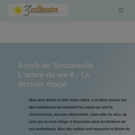
Skip
to
content
Annik de Souzenelle
L’arbre de vie 8 : Le
dernier étage
Mais pour arriver à cette vision ultime, il va falloir passer par
des expériences qu’expriment les mains qui sont la
connaissance, non pas intellectuelle, mais celle du vécu, de
celui qui va nous obliger à descendre dans les ténèbres de
nos profondeurs. Bien des mythes vont reprendre le thème de