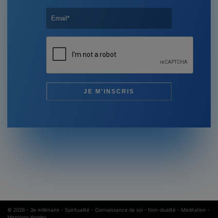
© 2026 -
3e millénaire - Spiritualité - Connaissance de soi - Non-dualité - Méditation
-
Mentions légales