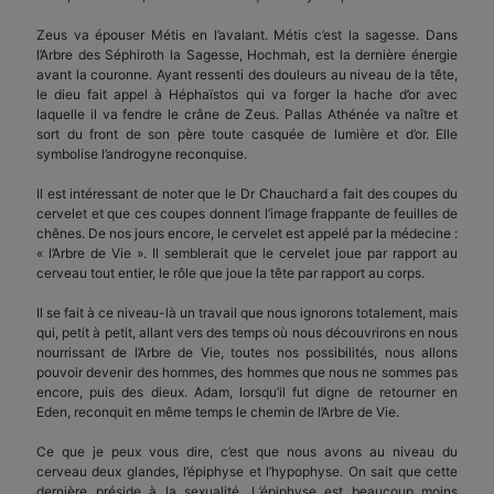
Zeus va épouser Métis en l’avalant. Métis c’est la sagesse. Dans
l’Arbre des Séphiroth la Sagesse, Hochmah, est la dernière énergie
avant la couronne. Ayant ressenti des douleurs au niveau de la tête,
le dieu fait appel à Héphaïstos qui va forger la hache d’or avec
laquelle il va fendre le crâne de Zeus. Pallas Athénée va naître et
sort du front de son père toute casquée de lumière et d’or. Elle
symbolise l’androgyne reconquise.
Il est intéressant de noter que le Dr Chauchard a fait des coupes du
cervelet et que ces coupes donnent l’image frappante de feuilles de
chênes. De nos jours encore, le cervelet est appelé par la médecine :
« l’Arbre de Vie ». Il semblerait que le cervelet joue par rapport au
cerveau tout entier, le rôle que joue la tête par rapport au corps.
Il se fait à ce niveau-là un travail que nous ignorons totalement, mais
qui, petit à petit, allant vers des temps où nous découvrirons en nous
nourrissant de l’Arbre de Vie, toutes nos possibilités, nous allons
pouvoir devenir des hommes, des hommes que nous ne sommes pas
encore, puis des dieux. Adam, lorsqu’il fut digne de retourner en
Eden, reconquit en même temps le chemin de l’Arbre de Vie.
Ce que je peux vous dire, c’est que nous avons au niveau du
cerveau deux glandes, l’épiphyse et l’hypophyse. On sait que cette
dernière préside à la sexualité. L’épiphyse est beaucoup moins