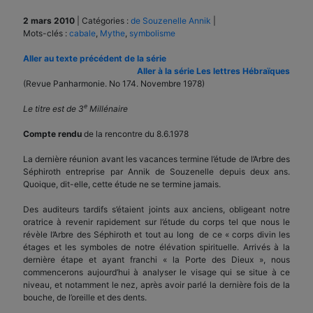
2 mars 2010
|
Catégories :
de Souzenelle Annik
|
Mots-clés :
cabale
,
Mythe
,
symbolisme
Aller au texte précédent de la série
Aller à la série Les lettres Hébraïques
(Revue Panharmonie. No 174. Novembre 1978)
e
Le titre est de 3
Millénaire
Compte rendu
de la rencontre du 8.6.1978
La dernière réunion avant les vacances termine l’étude de l’Arbre des
Séphiroth entreprise par Annik de Souzenelle depuis deux ans.
Quoique, dit-elle, cette étude ne se termine jamais.
Des auditeurs tardifs s’étaient joints aux anciens, obligeant notre
oratrice à revenir rapidement sur l’étude du corps tel que nous le
révèle l’Arbre des Séphiroth et tout au long de ce « corps divin les
étages et les symboles de notre élévation spirituelle. Arrivés à la
dernière étape et ayant franchi « la Porte des Dieux », nous
commencerons aujourd’hui à analyser le visage qui se situe à ce
niveau, et notamment le nez, après avoir parlé la dernière fois de la
bouche, de l’oreille et des dents.