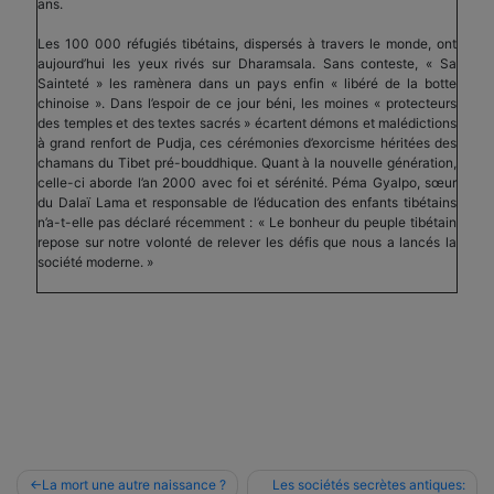
ans.
Les 100 000 réfugiés tibétains, dispersés à travers le monde, ont
aujourd’hui les yeux rivés sur Dharamsala. Sans conteste, « Sa
Sainteté » les ramènera dans un pays enfin « libéré de la botte
chinoise ». Dans l’espoir de ce jour béni, les moines « protecteurs
des temples et des textes sacrés » écartent démons et malédictions
à grand renfort de Pudja, ces cérémonies d’exorcisme héritées des
chamans du Tibet pré-bouddhique. Quant à la nouvelle génération,
celle-ci aborde l’an 2000 avec foi et sérénité. Péma Gyalpo, sœur
du Dalaï Lama et responsable de l’éducation des enfants tibétains
n’a-t-elle pas déclaré récemment : « Le bonheur du peuple tibétain
repose sur notre volonté de relever les défis que nous a lancés la
société moderne. »
Navigation
La mort une autre naissance ?
Les sociétés secrètes antiques: