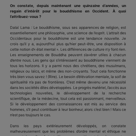
On constate, depuis maintenant une quinzaine d’années, un
regain d’intérêt pour le bouddhisme en Occident. À quoi
l’attribuez-vous ?
Dalaï Lama : Le bouddhisme, sous ses apparences de religion, est
essentiellement une philosophie, une science de l’esprit. L’attrait des
Occidentaux pour le bouddhisme est une tendance nouvelle. Je
crois qu’il y a, aujourd’hui plus qu’hier peut-être, une disposition à
cette notion d’« état mental ». Les différences de culture n’y font rien.
Les enseignements de Bouddha peuvent s’avérer utiles à chacun
d’entre nous. Les gens qui s’intéressent au bouddhisme viennent de
tous les horizons. Il y a parmi nous des chrétiens, des musulmans,
religieux ou laïcs, et même des non-croyants. Tout cela fonctionne
très bien vous savez ! (Rire). Le besoin d’élévation mentale, la soif de
spiritualité n’a pas de frontières. C’est même devenu une nécessité
dans les sociétés dites développées. Le progrès matériel, l’accès aux
technologies nouvelles, le développement de la recherche
scientifique, de la médecine, tout cela est passionnant, merveilleux.
Si le développement des connaissances est mis au service des
hommes, s’il peut contribuer à leur bonheur, alors c’est bien ! Mais ce
n’est pas toujours le cas.
Dans les pays extérieurement développés, on constate
malheureusement que les problèmes d’ordre mental et éthique ne