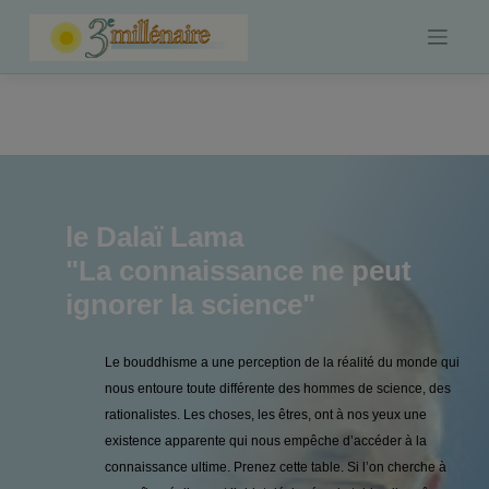
Skip
to
content
le Dalaï Lama
"La connaissance ne peut
ignorer la science"
Le bouddhisme a une perception de la réalité du monde qui
nous entoure toute différente des hommes de science, des
rationalistes. Les choses, les êtres, ont à nos yeux une
existence apparente qui nous empêche d’accéder à la
connaissance ultime. Prenez cette table. Si l’on cherche à