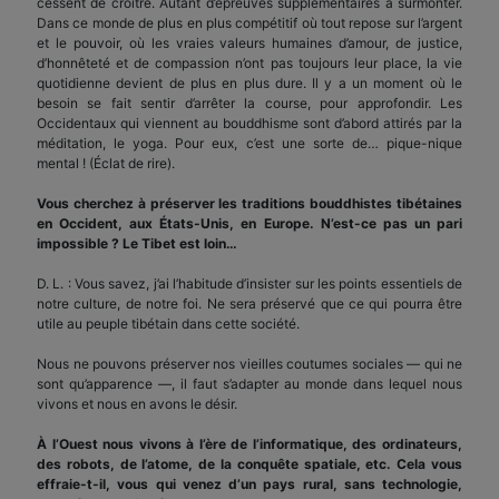
cessent de croître. Autant d’épreuves supplémentaires à surmonter.
Dans ce monde de plus en plus compétitif où tout repose sur l’argent
et le pouvoir, où les vraies valeurs humaines d’amour, de justice,
d’honnêteté et de compassion n’ont pas toujours leur place, la vie
quotidienne devient de plus en plus dure. Il y a un moment où le
besoin se fait sentir d’arrêter la course, pour approfondir. Les
Occidentaux qui viennent au bouddhisme sont d’abord attirés par la
méditation, le yoga. Pour eux, c’est une sorte de… pique-nique
mental ! (Éclat de rire).
Vous cherchez à préserver les traditions bouddhistes tibétaines
en Occident, aux États-Unis, en Europe. N’est-ce pas un pari
impossible ? Le Tibet est loin…
D. L. : Vous savez, j’ai l’habitude d’insister sur les points essentiels de
notre culture, de notre foi. Ne sera préservé que ce qui pourra être
utile au peuple tibétain dans cette société.
Nous ne pouvons préserver nos vieilles coutumes sociales — qui ne
sont qu’apparence —, il faut s’adapter au monde dans lequel nous
vivons et nous en avons le désir.
À l’Ouest nous vivons à l’ère de l’informatique, des ordinateurs,
des robots, de l’atome, de la conquête spatiale, etc. Cela vous
effraie-t-il, vous qui venez d’un pays rural, sans technologie,