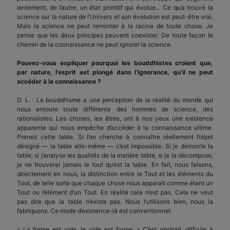
lentement, de l’autre, un état primitif qui évolue… Ce qu’a trouvé la
science sur la nature de l’Univers et son évolution est peut-être vrai.
Mais la science ne peut remonter à la racine de toute chose. Je
pense que les deux principes peuvent coexister. De toute façon le
chemin de la connaissance ne peut ignorer la science.
Pouvez-vous expliquer pourquoi les bouddhistes croient que,
par nature, l’esprit est plongé dans l’ignorance, qu’il ne peut
accéder à la connaissance ?
D. L. : Le bouddhisme a une perception de la réalité du monde qui
nous entoure toute différente des hommes de science, des
rationalistes. Les choses, les êtres, ont à nos yeux une existence
apparente qui nous empêche d’accéder à la connaissance ultime.
Prenez cette table. Si l’on cherche à connaître réellement l’objet
désigné — la table elle-même — c’est impossible. Si je démonte la
table, si j’analyse les qualités de la matière table, si je la décompose,
je ne trouverai jamais le tout qu’est la table. En fait, nous faisons,
directement en nous, la distinction entre le Tout et les éléments du
Tout, de telle sorte que chaque chose nous apparaît comme étant un
Tout ou l’élément d’un Tout. En réalité cela n’est pas. Cela ne veut
pas dire que la table n’existe pas. Nous l’utilisons bien, nous la
fabriquons. Ce mode d’existence-là est conventionnel.
« La forme est vide, le vide est forme. » C’est abstrait, difficile à