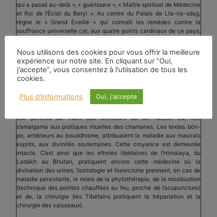
qui a passé au-delà », « guérisseur », « Maître spirituel de Médecine
et Roi de l’Éclat du Beryl ». Au centre du Palais de Lta-na-sdug,
règne le « Grand Éveillé » qui connaît les remèdes contre la
souffrance universelle car, aux quatre points cardinaux de ce pays,
existe une « forêt de remèdes radicaux. Cette forêt, qui porte en elle
l’énergie du Soleil et de la Lune, recèle les drogues à racines, à bois,
Nous utilisons des cookies pour vous offrir la meilleure
à tiges, à feuilles, à fleurs et à fruits… imprégnées du parfum de
expérience sur notre site. En cliquant sur “Oui,
médecine… qui guérissent les 404 sortes de maladies, apaisent les
j'accepte”, vous consentez à l'utiisation de tous les
80 000 espèces de mauvais esprits et exaucent tous les vœux. »
cookies.
Originaire de l’Inde, où elle fut révélée à Bénarès au Prince Gotame
Siddartha, cinq siècles avant notre ère, la science médicale
Plus d'informations
Oui, j'accepte
indienne se répandit, avec le bouddhisme, sur toute l’Asie. Enrichie
des techniques chinoises de l’acupuncture et de la lecture du pouls,
e
elle pénétra au Tibet aux alentours du XII
siècle. Là, elle
s’amalgama aux pratiques rituelles des chamanes. Les textes bön-
po, antérieurs au bouddhisme, attribuaient la maladie aux mauvais
esprits, aux divinités souterraines. Cette croyance est demeurée
intacte. C’est ainsi que les ethnies tibétaines de l’Himalaya, du
Ladakh au Bhutan, pratiquent encore cette médecine où la
divination des urines, l’astrologie et l’exorcisme prennent, en cas de
maladie persistante, le relais de la phytothérapie, de la moxibustion
(technique des pointes chauffées au feu, proche de l’acupuncture)
et de, la chirurgie (les Tibétains pratiquent la trépanation et la
chirurgie des vaisseaux).