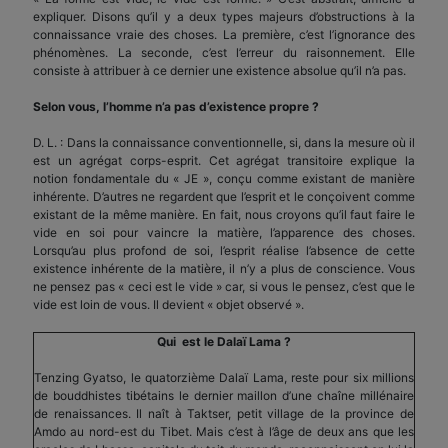
expliquer. Disons qu’il y a deux types majeurs d’obstructions à la
connaissance vraie des choses. La première, c’est l’ignorance des
phénomènes. La seconde, c’est l’erreur du raisonnement. Elle
consiste à attribuer à ce dernier une existence absolue qu’il n’a pas.
Selon vous, l’homme n’a pas d’existence propre ?
D. L. : Dans la connaissance conventionnelle, si, dans la mesure où il
est un agrégat corps-esprit. Cet agrégat transitoire explique la
notion fondamentale du « JE », conçu comme existant de manière
inhérente. D’autres ne regardent que l’esprit et le conçoivent comme
existant de la même manière. En fait, nous croyons qu’il faut faire le
vide en soi pour vaincre la matière, l’apparence des choses.
Lorsqu’au plus profond de soi, l’esprit réalise l’absence de cette
existence inhérente de la matière, il n’y a plus de conscience. Vous
ne pensez pas « ceci est le vide » car, si vous le pensez, c’est que le
vide est loin de vous. Il devient « objet observé ».
Qui est le Dalaï Lama ?
Tenzing Gyatso, le quatorzième Dalaï Lama, reste pour six millions
de bouddhistes tibétains le dernier maillon d’une chaîne millénaire
de renaissances. Il naît à Taktser, petit village de la province de
Amdo au nord-est du Tibet. Mais c’est à l’âge de deux ans que les