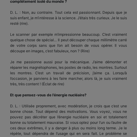
complètement isolé du monde ?
D. L. : Non, au contraire. Tout cela est passionnant. Depuis que je
suis enfant, je m’intéresse à la science. J’étais très curieux. Je le suis
resté (rire).
Le scanner par exemple m’impressionne beaucoup. C’est vraiment
quelque chose de spécial… Il peut découper chaque millimètre carré
de votre corps sans que l’on ait besoin de vous opérer. Il vous
découpe en images, c’est fabuleux, non ? (Rire)
Je me passionne aussi pour la mécanique. J’aime démonter et
réparer les magnétophones, les postes de radio, les montres. Surtout
les montres. C’est un travail de précision, j’aime ça. Lorsqu’à
l’occasion, je parviens à les faire marcher, alors là, je suis vraiment
très, très content ! (Éclat de rire)
Et que pensez-vous de l’énergie nucléaire?
D. L. : Utilisée proprement, avec modération, je crois que c’est une
bonne chose. Tout dépend des motivations. Vous voyez, vous ne
pouvez pas décréter que l’énergie nucléaire en soi et totalement
bonne ou totalement mauvaise. Si vous optez pour l’un ou l’autre de
ces deux extrêmes, il y a danger à plus ou moins long terme. Je le
répète, tout dépendra de l’usage qui en sera fait. Le problème se