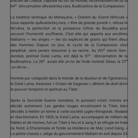
oracles de Lhassa, capitale du toit du monde, reconnaissent en lui la
e
64
réincarnation d’Avalokiteçvara, Budhisattva de la Compassion.
La tradition tantrique du Mahayana, « Chemin du Grand Véhicule »
nous rapporte qu’Avalokiteçvara, « être de grande pureté », refusa le
Nirvâna, la perfection et la puissance infinie du Bouddha pour
secourir l’humanité souffrante. C’est elle qui apporta aux ancêtres
tibétains — les singes — les six espèces de grains qui firent d’eux
des hommes. Depuis ce jour, le cycle de la Compassion s’est
e
perpétué, sans jamais retourner à sa racine. Au XIV
siècle Gen-
e
dundub, premier Dalaï Lama, est déjà la 51
réincarnation de la
e
e
Budhisattva. La 26
aurait été un roi de l’Inde nommé Gésar, la 27
un lièvre…
Homme pur catapulté dans le monde de la douleur et de l’ignorance,
le Dalaï Lama, traduisez « Océan de Sagesse », détient de droit divin
le pouvoir temporel et spirituel au Tibet.
Après la Seconde Guerre mondiale, le puissant voisin chinois en
décide autrement. Les gardes rouges envahissent le Tibet, bien
décidés à mettre un terme à cette société jugée rétrograde, féodale
et réactionnaire. En 1959, le Dalaï Lama, accompagné de milliers de
fidèles et de moines, fuit un Tibet à feu et à sang Il se réfugie en Inde
du Nord, à Dharamsala et fonde sa résidence de Mac Leod Gang, «
La petite Lhassa », siège du gouvernement tibétain en exil depuis 24