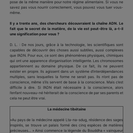
pose de la même manière pour notre régime alimentaire. Si vous ne
savez pas vous nourrir correctement, vous pouvez vous tuer vous-
même.
Il y a trente ans, des chercheurs découvraient la chaîne ADN. Le
fait que le secret de la matière, de la vie est peut-être là, a-t-il
une signification pour vous ?
D. L. : De nos jours, grâce à la technologie, les scientifiques sont
capables de découvrir des choses aussi subtiles, aussi complexes
que l’ADN. Pour eux, ce sont des phénomènes physiques, chimiques
qui ont une apparence d’organisation intelligente. Les chromosomes
appartiennent au domaine physique. De ce fait, ils ne peuvent
exister en propre. Ils agissent dans un système d’interdépendances
multiples, sans lesquelles la forme ne serait pas. Ils n’ont pas de
conscience, même s’ils servent de base à la conscience. Mais c’est
difficile à dire. Si l’ADN était nécessaire à la conscience, alors
l’enfant nouveau-né hériterait de la conscience de par ses parents et
cela ne peut être vrai.
La médecine tibétaine
«Au pays de la médecine appelé Lta-na-sdug, résidence des sages
inspirés, se trouve un palais formé des cinq espèces de matières
précieuses… » Ainsi commence la légende du Bouddha « vainqueur