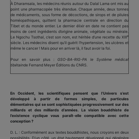
À Dharamsala, les médecins réunis autour du Dalaï Lama ont mis au
point une pharmacopée très étendue. Chaque année, deux tonnes
de médicaments, sous forme de décoctions, de sirops et de pilules
homéopathiques, quittent la pharmacie centrale en direction du
Tibet et du monde entier. Le dernier élixir en date ne contient pas
moins de cent ingrédients d’origine animale, végétale ou minérale.
e
Le Ngochu Tsothal, c’est son nom, est héritée d’une recette du XIII
siècle. Les médecins disent qu’il guérit l’hypertension, les ulcères et
même le cancer ! Mais pour en arriver là, il faut avoir la foi.
Pour en savoir plus :
GSO-BA-RIG-PA le Système médical
tibétain
de Fernand Meyer Éditions du CNRS.
En Occident, les scientifiques pensent que l’Univers s’est
développé à partir de formes simples, de particules
élémentaires qui se sont sophistiquées progressivement sur des
milliards et des milliards d’années. La vision bouddhiste de
l’existence cyclique vous paraît-elle compatible avec cette
conception ?
D. L. : Conformément aux textes bouddhistes, nous croyons en deux
possibilités. D’un côté, un état hautement développé qui dégénère