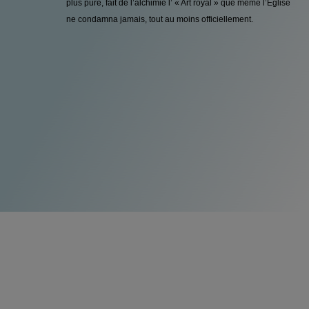
plus pure, fait de l’alchimie l’ « Art royal » que même l’Église
ne condamna jamais, tout au moins officiellement.