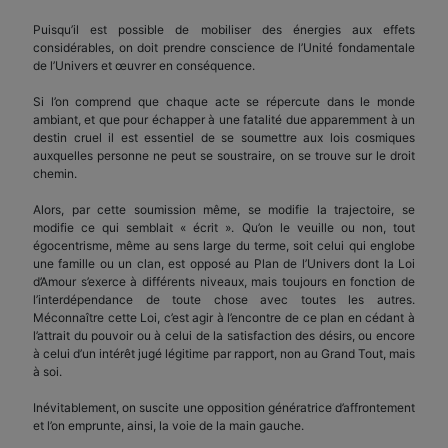
Puisqu’il est possible de mobiliser des énergies aux effets
considérables, on doit prendre conscience de l’Unité fondamentale
de l’Univers et œuvrer en conséquence.
Si l’on comprend que chaque acte se répercute dans le monde
ambiant, et que pour échapper à une fatalité due apparemment à un
destin cruel il est essentiel de se soumettre aux lois cosmiques
auxquelles personne ne peut se soustraire, on se trouve sur le droit
chemin.
Alors, par cette soumission même, se modifie la trajectoire, se
modifie ce qui semblait « écrit ». Qu’on le veuille ou non, tout
égocentrisme, même au sens large du terme, soit celui qui englobe
une famille ou un clan, est opposé au Plan de l’Univers dont la Loi
d’Amour s’exerce à différents niveaux, mais toujours en fonction de
l’interdépendance de toute chose avec toutes les autres.
Méconnaître cette Loi, c’est agir à l’encontre de ce plan en cédant à
l’attrait du pouvoir ou à celui de la satisfaction des désirs, ou encore
à celui d’un intérêt jugé légitime par rapport, non au Grand Tout, mais
à soi.
Inévitablement, on suscite une opposition génératrice d’affrontement
et l’on emprunte, ainsi, la voie de la main gauche.