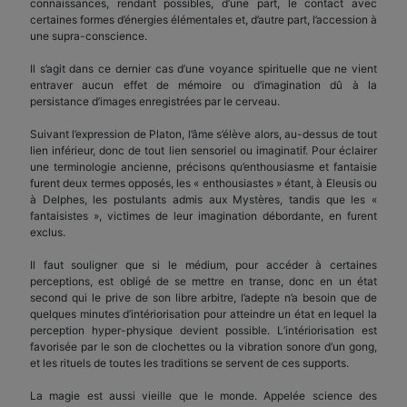
connaissances, rendant possibles, d’une part, le contact avec
certaines formes d’énergies élémentales et, d’autre part, l’accession à
une supra-conscience.
Il s’agit dans ce dernier cas d’une voyance spirituelle que ne vient
entraver aucun effet de mémoire ou d’imagination dû à la
persistance d’images enregistrées par le cerveau.
Suivant l’expression de Platon, l’âme s’élève alors, au-dessus de tout
lien inférieur, donc de tout lien sensoriel ou imaginatif. Pour éclairer
une terminologie ancienne, précisons qu’enthousiasme et fantaisie
furent deux termes opposés, les « enthousiastes » étant, à Eleusis ou
à Delphes, les postulants admis aux Mystères, tandis que les «
fantaisistes », victimes de leur imagination débordante, en furent
exclus.
Il faut souligner que si le médium, pour accéder à certaines
perceptions, est obligé de se mettre en transe, donc en un état
second qui le prive de son libre arbitre, l’adepte n’a besoin que de
quelques minutes d’intériorisation pour atteindre un état en lequel la
perception hyper-physique devient possible. L’intériorisation est
favorisée par le son de clochettes ou la vibration sonore d’un gong,
et les rituels de toutes les traditions se servent de ces supports.
La magie est aussi vieille que le monde. Appelée science des