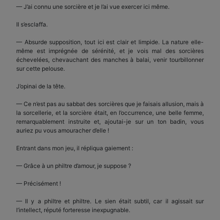
— J’ai connu une sorcière et je l’ai vue exercer ici même.
Il s’esclaffa.
— Absurde supposition, tout ici est clair et limpide. La nature elle-
même est imprégnée de sérénité, et je vois mal des sorcières
échevelées, chevauchant des manches à balai, venir tourbillonner
sur cette pelouse.
J’opinai de la tête.
— Ce n’est pas au sabbat des sorcières que je faisais allusion, mais à
la sorcellerie, et la sorcière était, en l’occurrence, une belle femme,
remarquablement instruite et, ajoutai-je sur un ton badin, vous
auriez pu vous amouracher d’elle !
Entrant dans mon jeu, il répliqua gaiement :
— Grâce à un philtre d’amour, je suppose ?
— Précisément !
— Il y a philtre et philtre. Le sien était subtil, car il agissait sur
l’intellect, réputé forteresse inexpugnable.