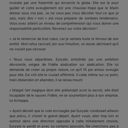
investie par une fraternité qui encercle le globe. Elle est là pour
guider et votre aveuglement est une chausse-trape que le Malin
dresse sous vos pas. Je ne veux pas vous dévoiler tout ce que je
sais, mais dire « non » est vous préparer de sombres lendemains.
Vous avez atteint un niveau de compréhension qui vous donne une
responsabilité particulière. Revenez sur votre décision !
« Je le remerciai de tout cœur, car je sentais toute la ferveur de son
amitié. Mon refus ravivait, j’en eus l’intuition, un doute déchirant qu’il
ne voulait pas s’avouer.
« Nous nous séparâmes. Euryale, entraînée par une ambition
dévorante, exigea de Fidèle abdication sur abdication. Elle lui
demanda de violer sa propre nature, ce qu’il fit par amour aveugle
pour elle. De viril elle le voulait efféminé. Il céda même sur ce point,
mais d’abandon en abandon, il se laissa mourir.
« Malgré l’art magique dont elle prétendait avoir le secret, elle était
incapable de le sauver. Fidèle, ne se soumettant plus à son emprise,
lui échappa.
« Ayant décelé que la voie envisagée par Euryale conduisait ailleurs
que prévu, il choisit le grand départ. Ayant voulu aller trop loin et
surtout dans une direction opposée à celle initialement choisie,
Euryale le perdit et avec lui certains pouvoirs. Ne cherchons pas à