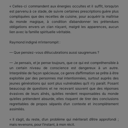
« Celles-ci commandent aux énergies occultes et il suffit, lorsqu’on
est parvenu à ce stade, de suivre certaines prescriptions guère plus
compliquées que des recettes de cuisine, pour acquérir la maîtrise
du monde magique, à condition d’abandonner les prétendues
obligations envers un clan n’ayant, malgré les apparences, aucun
lien avec la famille spirituelle véritable.
Raymond indigné m’interrompit :
— Que pensiez-vous d’élucubrations aussi saugrenues ?
— Je pensais, et je pense toujours, que ce qui est compréhensible à
un certain niveau de conscience est dangereux à un autre.
Interprétée de façon spécieuse, ce genre d’affirmation se prête à être
exploitée par des personnes mal intentionnées, surtout auprès des
jeunes générations qui sont plus vulnérables qu’il n’y paraît. Posant
beaucoup de questions et ne recevant souvent que des réponses
évasives de leurs aînés, qu’elles rendent responsables du monde
qu’elles prétendent absurde, elles risquent de tirer des conclusions
regrettables de propos séparés d’un contexte et incomplètement
assimilés.
« Il s’agit, du reste, d’un problème qui mériterait d’être approfondi ;
mais revenons, pour l’instant, à mon récit.