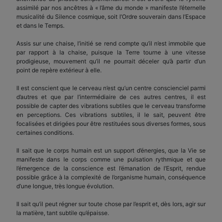
assimilé par nos ancêtres à « l’âme du monde » manifeste l’éternelle
musicalité du Silence cosmique, soit l’Ordre souverain dans l’Espace
et dans le Temps.
Assis sur une chaise, l’initié se rend compte qu’il n’est immobile que
par rapport à la chaise, puisque la Terre tourne à une vitesse
prodigieuse, mouvement qu’il ne pourrait déceler qu’à partir d’un
point de repère extérieur à elle.
Il est conscient que le cerveau n’est qu’un centre conscienciel parmi
d’autres et que par l’intermédiaire de ces autres centres, il est
possible de capter des vibrations subtiles que le cerveau transforme
en perceptions. Ces vibrations subtiles, il le sait, peuvent être
focalisées et dirigées pour être restituées sous diverses formes, sous
certaines conditions.
Il sait que le corps humain est un support d’énergies, que la Vie se
manifeste dans le corps comme une pulsation rythmique et que
l’émergence de la conscience est l’émanation de l’Esprit, rendue
possible grâce à la complexité de l’organisme humain, conséquence
d’une longue, très longue évolution.
Il sait qu’il peut régner sur toute chose par l’esprit et, dès lors, agir sur
la matière, tant subtile qu’épaisse.