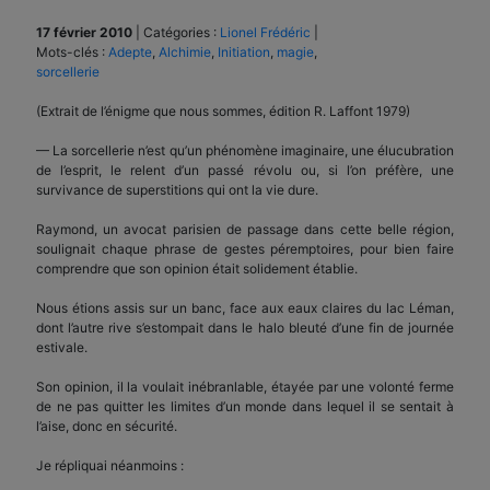
17 février 2010
|
Catégories :
Lionel Frédéric
|
Mots-clés :
Adepte
,
Alchimie
,
Initiation
,
magie
,
sorcellerie
(Extrait de l’énigme que nous sommes, édition R. Laffont 1979)
— La sorcellerie n’est qu’un phénomène imaginaire, une élucubration
de l’esprit, le relent d’un passé révolu ou, si l’on préfère, une
survivance de superstitions qui ont la vie dure.
Raymond, un avocat parisien de passage dans cette belle région,
soulignait chaque phrase de gestes péremptoires, pour bien faire
comprendre que son opinion était solidement établie.
Nous étions assis sur un banc, face aux eaux claires du lac Léman,
dont l’autre rive s’estompait dans le halo bleuté d’une fin de journée
estivale.
Son opinion, il la voulait inébranlable, étayée par une volonté ferme
de ne pas quitter les limites d’un monde dans lequel il se sentait à
l’aise, donc en sécurité.
Je répliquai néanmoins :