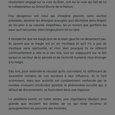
résolument engagé sur la voie du Bien, soit sur la voie qui fait de lui
le collaborateur au Grand Œuvre de la Nature.
Fou dangereux est celui qui s’imagine pouvoir, sans ascèse
préalable, dominer les énergies aveugles qu’il déchaîne dans l’espoir
de les plier à sa volonté. Amplifiées, tel un torrent que gonflent les
eaux qu’il rencontre, elles l’engloutiront tôt ou tard.
Il n’empêche que les magiciens de la main gauche ne désarment pas.
Ils savent que la magie est un art mystique et qu’il n’y a pas de
mystique sans spiritualité, et c’est bien pourquoi ils se réfèrent
continuellement à elle et à ses lois, tout en s’appuyant sur le fait
qu’aucun secteur de la pensée et de l’activité humaine n’est étranger
à la magie.
Dès lors, pour atteindre le résultat qu’ils convoitent, ils s’efforcent de
soumettre certains de ces secteurs à leur influence. Ils le font
sciemment, mais leur autorité est constamment renforcée par le
nombre croissant d’individus qu’attire le phénomène occulte qui, à
défaut de discernement, se fourvoient dans une impasse.
Le problème prend, en notre temps, une importance d’autant plus
grande que reculent les limites de ce qui reste inconnu et
qu’augmentent les pouvoirs des hommes.