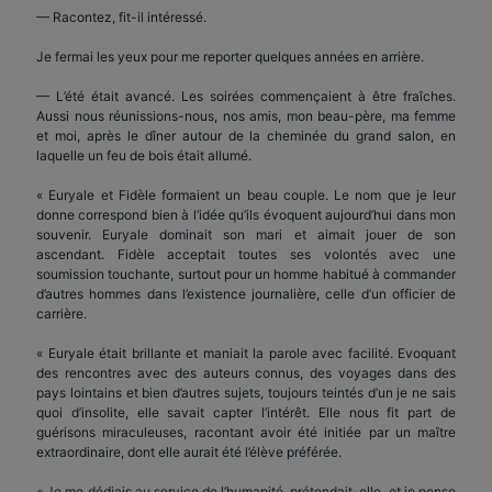
— Racontez, fit-il intéressé.
Je fermai les yeux pour me reporter quelques années en arrière.
— L’été était avancé. Les soirées commençaient à être fraîches.
Aussi nous réunissions-nous, nos amis, mon beau-père, ma femme
et moi, après le dîner autour de la cheminée du grand salon, en
laquelle un feu de bois était allumé.
« Euryale et Fidèle formaient un beau couple. Le nom que je leur
donne correspond bien à l’idée qu’ils évoquent aujourd’hui dans mon
souvenir. Euryale dominait son mari et aimait jouer de son
ascendant. Fidèle acceptait toutes ses volontés avec une
soumission touchante, surtout pour un homme habitué à commander
d’autres hommes dans l’existence journalière, celle d’un officier de
carrière.
« Euryale était brillante et maniait la parole avec facilité. Evoquant
des rencontres avec des auteurs connus, des voyages dans des
pays lointains et bien d’autres sujets, toujours teintés d’un je ne sais
quoi d’insolite, elle savait capter l’intérêt. Elle nous fit part de
guérisons miraculeuses, racontant avoir été initiée par un maître
extraordinaire, dont elle aurait été l’élève préférée.
« Je me dédiais au service de l’humanité, prétendait-elle, et je pense