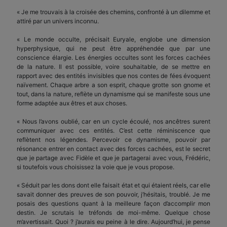
« Je me trouvais à la croisée des chemins, confronté à un dilemme et
attiré par un univers inconnu.
« Le monde occulte, précisait Euryale, englobe une dimension
hyperphysique, qui ne peut être appréhendée que par une
conscience élargie. Les énergies occultes sont les forces cachées
de la nature. Il est possible, voire souhaitable, de se mettre en
rapport avec des entités invisibles que nos contes de fées évoquent
naïvement. Chaque arbre a son esprit, chaque grotte son gnome et
tout, dans la nature, reflète un dynamisme qui se manifeste sous une
forme adaptée aux êtres et aux choses.
« Nous l’avons oublié, car en un cycle écoulé, nos ancêtres surent
communiquer avec ces entités. C’est cette réminiscence que
reflètent nos légendes. Percevoir ce dynamisme, pouvoir par
résonance entrer en contact avec des forces cachées, est le secret
que je partage avec Fidèle et que je partagerai avec vous, Frédéric,
si toutefois vous choisissez la voie que je vous propose.
« Séduit par les dons dont elle faisait état et qui étaient réels, car elle
savait donner des preuves de son pouvoir, j’hésitais, troublé. Je me
posais des questions quant à la meilleure façon d’accomplir mon
destin. Je scrutais le tréfonds de moi-même. Quelque chose
m’avertissait. Quoi ? j’aurais eu peine à le dire. Aujourd’hui, je pense