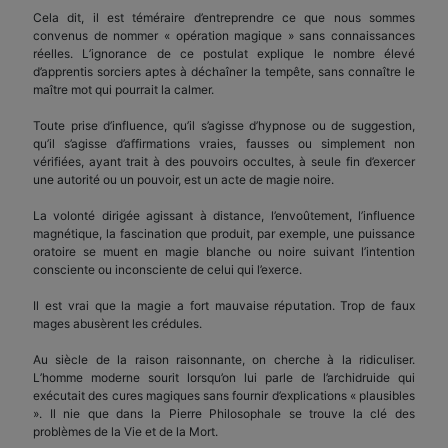
Cela dit, il est téméraire d’entreprendre ce que nous sommes
convenus de nommer « opération magique » sans connaissances
réelles. L’ignorance de ce postulat explique le nombre élevé
d’apprentis sorciers aptes à déchaîner la tempête, sans connaître le
maître mot qui pourrait la calmer.
Toute prise d’influence, qu’il s’agisse d’hypnose ou de suggestion,
qu’il s’agisse d’affirmations vraies, fausses ou simplement non
vérifiées, ayant trait à des pouvoirs occultes, à seule fin d’exercer
une autorité ou un pouvoir, est un acte de magie noire.
La volonté dirigée agissant à distance, l’envoûtement, l’influence
magnétique, la fascination que produit, par exemple, une puissance
oratoire se muent en magie blanche ou noire suivant l’intention
consciente ou inconsciente de celui qui l’exerce.
Il est vrai que la magie a fort mauvaise réputation. Trop de faux
mages abusèrent les crédules.
Au siècle de la raison raisonnante, on cherche à la ridiculiser.
L’homme moderne sourit lorsqu’on lui parle de l’archidruide qui
exécutait des cures magiques sans fournir d’explications « plausibles
». Il nie que dans la Pierre Philosophale se trouve la clé des
problèmes de la Vie et de la Mort.