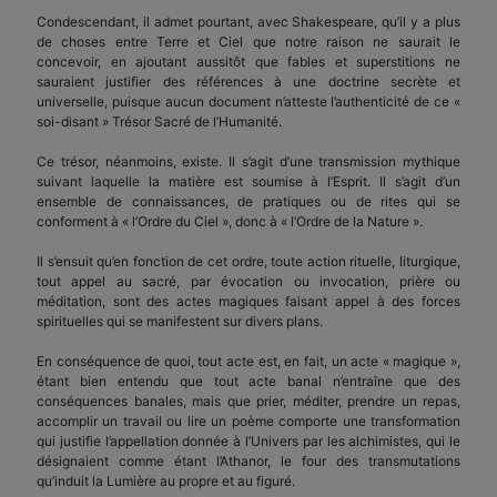
Condescendant, il admet pourtant, avec Shakespeare, qu’il y a plus
de choses entre Terre et Ciel que notre raison ne saurait le
concevoir, en ajoutant aussitôt que fables et superstitions ne
sauraient justifier des références à une doctrine secrète et
universelle, puisque aucun document n’atteste l’authenticité de ce «
soi-disant » Trésor Sacré de l’Humanité.
Ce trésor, néanmoins, existe. Il s’agit d’une transmission mythique
suivant laquelle la matière est soumise à l’Esprit. Il s’agit d’un
ensemble de connaissances, de pratiques ou de rites qui se
conforment à « l’Ordre du Ciel », donc à « l’Ordre de la Nature ».
Il s’ensuit qu’en fonction de cet ordre, toute action rituelle, liturgique,
tout appel au sacré, par évocation ou invocation, prière ou
méditation, sont des actes magiques faisant appel à des forces
spirituelles qui se manifestent sur divers plans.
En conséquence de quoi, tout acte est, en fait, un acte « magique »,
étant bien entendu que tout acte banal n’entraîne que des
conséquences banales, mais que prier, méditer, prendre un repas,
accomplir un travail ou lire un poème comporte une transformation
qui justifie l’appellation donnée à l’Univers par les alchimistes, qui le
désignaient comme étant l’Athanor, le four des transmutations
qu’induit la Lumière au propre et au figuré.