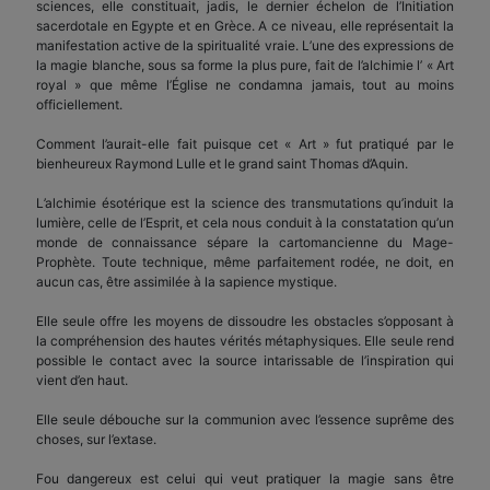
sciences, elle constituait, jadis, le dernier échelon de l’Initiation
sacerdotale en Egypte et en Grèce. A ce niveau, elle représentait la
manifestation active de la spiritualité vraie. L’une des expressions de
la magie blanche, sous sa forme la plus pure, fait de l’alchimie l’ « Art
royal » que même l’Église ne condamna jamais, tout au moins
officiellement.
Comment l’aurait-elle fait puisque cet « Art » fut pratiqué par le
bienheureux Raymond Lulle et le grand saint Thomas d’Aquin.
L’alchimie ésotérique est la science des transmutations qu’induit la
lumière, celle de l’Esprit, et cela nous conduit à la constatation qu’un
monde de connaissance sépare la cartomancienne du Mage-
Prophète. Toute technique, même parfaitement rodée, ne doit, en
aucun cas, être assimilée à la sapience mystique.
Elle seule offre les moyens de dissoudre les obstacles s’opposant à
la compréhension des hautes vérités métaphysiques. Elle seule rend
possible le contact avec la source intarissable de l’inspiration qui
vient d’en haut.
Elle seule débouche sur la communion avec l’essence suprême des
choses, sur l’extase.
Fou dangereux est celui qui veut pratiquer la magie sans être