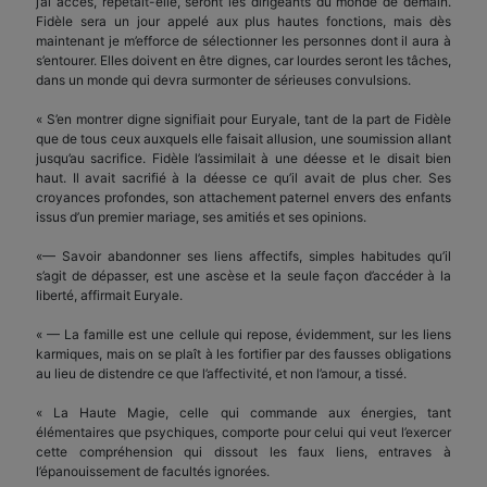
j’ai accès, répétait-elle, seront les dirigeants du monde de demain.
Fidèle sera un jour appelé aux plus hautes fonctions, mais dès
maintenant je m’efforce de sélectionner les personnes dont il aura à
s’entourer. Elles doivent en être dignes, car lourdes seront les tâches,
dans un monde qui devra surmonter de sérieuses convulsions.
« S’en montrer digne signifiait pour Euryale, tant de la part de Fidèle
que de tous ceux auxquels elle faisait allusion, une soumission allant
jusqu’au sacrifice. Fidèle l’assimilait à une déesse et le disait bien
haut. Il avait sacrifié à la déesse ce qu’il avait de plus cher. Ses
croyances profondes, son attachement paternel envers des enfants
issus d’un premier mariage, ses amitiés et ses opinions.
«— Savoir abandonner ses liens affectifs, simples habitudes qu’il
s’agit de dépasser, est une ascèse et la seule façon d’accéder à la
liberté, affirmait Euryale.
« — La famille est une cellule qui repose, évidemment, sur les liens
karmiques, mais on se plaît à les fortifier par des fausses obligations
au lieu de distendre ce que l’affectivité, et non l’amour, a tissé.
« La Haute Magie, celle qui commande aux énergies, tant
élémentaires que psychiques, comporte pour celui qui veut l’exercer
cette compréhension qui dissout les faux liens, entraves à
l’épanouissement de facultés ignorées.