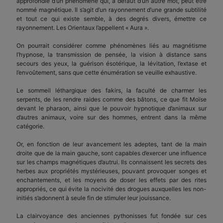
approfondie d’un phénomène qui, à défaut d’un autre mot, peut être
nommé magnétique. Il s’agit d’un rayonnement d’une grande subtilité
et tout ce qui existe semble, à des degrés divers, émettre ce
rayonnement. Les Orientaux l’appellent « Aura ».
On pourrait considérer comme phénomènes liés au magnétisme
l’hypnose, la transmission de pensée, la vision à distance sans
secours des yeux, la guérison ésotérique, la lévitation, l’extase et
l’envoûtement, sans que cette énumération se veuille exhaustive.
Le sommeil léthargique des fakirs, la faculté de charmer les
serpents, de les rendre raides comme des bâtons, ce que fit Moïse
devant le pharaon, ainsi que le pouvoir hypnotique d’animaux sur
d’autres animaux, voire sur des hommes, entrent dans la même
catégorie.
Or, en fonction de leur avancement les adeptes, tant de la main
droite que de la main gauche, sont capables d’exercer une influence
sur les champs magnétiques d’autrui. Ils connaissent les secrets des
herbes aux propriétés mystérieuses, pouvant provoquer songes et
enchantements, et les moyens de doser les effets par des rites
appropriés, ce qui évite la nocivité des drogues auxquelles les non-
initiés s’adonnent à seule fin de stimuler leur jouissance.
La clairvoyance des anciennes pythonisses fut fondée sur ces