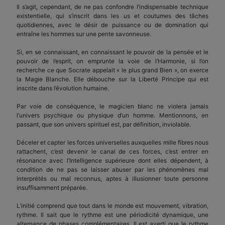
Il s’agit, cependant, de ne pas confondre l’indispensable technique
existentielle, qui s’inscrit dans les us et coutumes des tâches
quotidiennes, avec le désir de puissance ou de domination qui
entraîne les hommes sur une pente savonneuse.
Si, en se connaissant, en connaissant le pouvoir de la pensée et le
pouvoir de l’esprit, on emprunte la voie de l’Harmonie, si l’on
recherche ce que Socrate appelait « le plus grand Bien », on exerce
la Magie Blanche. Elle débouche sur la Liberté Principe qui est
inscrite dans l’évolution humaine.
Par voie de conséquence, le magicien blanc ne violera jamais
l’univers psychique ou physique d’un homme. Mentionnons, en
passant, que son univers spirituel est, par définition, inviolable.
Déceler et capter les forces universelles auxquelles mille fibres nous
rattachent, c’est devenir le canal de ces forces, c’est entrer en
résonance avec l’Intelligence supérieure dont elles dépendent, à
condition de ne pas se laisser abuser par les phénomènes mal
interprétés ou mal reconnus, aptes à illusionner toute personne
insuffisamment préparée.
L’initié comprend que tout dans le monde est mouvement, vibration,
rythme. Il sait que le rythme est une périodicité dynamique, une
alternance de phases complémentaires. Il est averti que le rythme