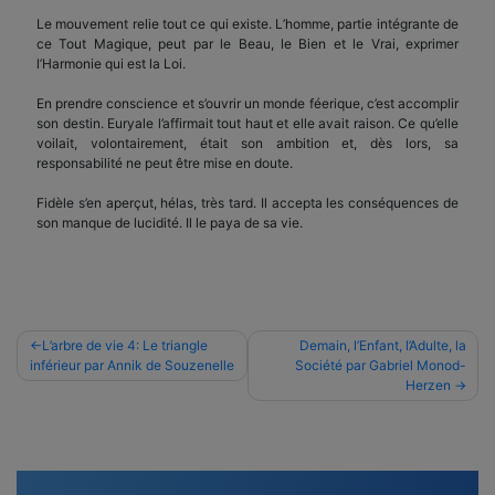
Le mouvement relie tout ce qui existe. L’homme, partie intégrante de
ce Tout Magique, peut par le Beau, le Bien et le Vrai, exprimer
l’Harmonie qui est la Loi.
En prendre conscience et s’ouvrir un monde féerique, c’est accomplir
son destin. Euryale l’affirmait tout haut et elle avait raison. Ce qu’elle
voilait, volontairement, était son ambition et, dès lors, sa
responsabilité ne peut être mise en doute.
Fidèle s’en aperçut, hélas, très tard. Il accepta les conséquences de
son manque de lucidité. Il le paya de sa vie.
Navigation
L’arbre de vie 4: Le triangle
Demain, l’Enfant, l’Adulte, la
inférieur par Annik de Souzenelle
Société par Gabriel Monod-
de
Herzen
l’article