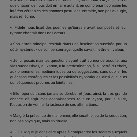
que chacun de nous doit en faire autant, en comprenant combien les
intérêts véritables des hommes postulent l’entraide, non pas aveugle,
mais réfléchie.
« Fidèle nous lisait des poèmes qu’Euryale avait composés et leur
rythme chantait dans nos cœurs.
« Son attrait principal résidait dans une fascination suscitée par un
côté mystérieux de son personnage, qu’elle savait mettre en valeur.
« Je lui posais maintes questions ayant trait au monde occulte, aux
vies successives, au karma, à la prédestination, à la liberté du choix,
aux phénomènes médiumniques ou de suggestions, sans oublier les
guérisons ésotériques et les possibilités hypnotiques, ainsi que leurs
conséquences proches ou lointaines.
« Elle répondait sans jamais se dérober et j’eus, ainsi, la très grande
chance d’élargir mes connaissances tout en ayant, par la suite,
l’occasion de vérifier la justesse de ses affirmations.
« Malgré la présence de ma femme, elle jouait le jeu de la séduction,
non pas physique, mais spirituelle.
« — Ceux que je considère aptes à comprendre les secrets auxquels