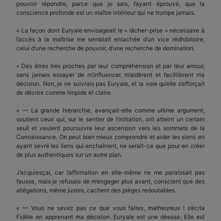
pouvoir répondre, parce que je sais, l’ayant éprouvé, que la
conscience profonde est un maître intérieur qui ne trompe jamais.
« La façon dont Euryale envisageait le « lâcher-prise » nécessaire à
l’accès à la maîtrise me semblait entachée d’un vice rédhibitoire,
celui d’une recherche de pouvoir, d’une recherche de domination.
« Des êtres très proches par leur compréhension et par leur amour,
sans jamais essayer de m’influencer, m’aidèrent et facilitèrent ma
décision. Non, je ne suivrais pas Euryale, et la voie qu’elle s’efforçait
de décrire comme limpide et claire.
« — La grande hiérarchie, avançait-elle comme ultime argument,
soutient ceux qui, sur le sentier de l’initiation, ont atteint un certain
seuil et veulent poursuivre leur ascension vers les sommets de la
Connaissance. On peut bien mieux comprendre et aider les siens en
ayant sevré les liens qui enchaînent, ne serait-ce que pour en créer
de plus authentiques sur un autre plan.
J’acquiesçai, car l’affirmation en elle-même ne me paraissait pas
fausse, mais je refusais de m’engager plus avant, conscient que des
allégations, même justes, cachent des pièges redoutables.
« — Vous ne savez pas ce que vous faites, malheureux ! s’écria
Fidèle en apprenant ma décision. Euryale est une déesse. Elle est