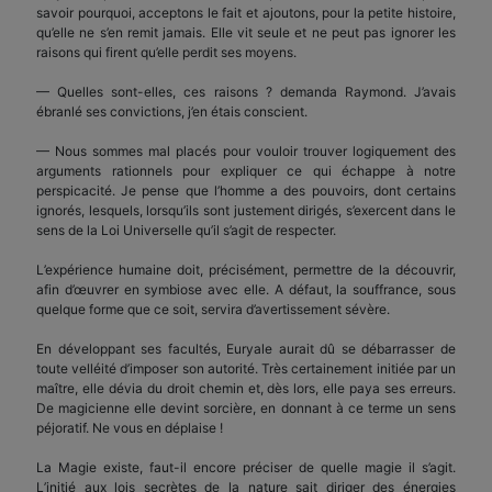
savoir pourquoi, acceptons le fait et ajoutons, pour la petite histoire,
qu’elle ne s’en remit jamais. Elle vit seule et ne peut pas ignorer les
raisons qui firent qu’elle perdit ses moyens.
— Quelles sont-elles, ces raisons ? demanda Raymond. J’avais
ébranlé ses convictions, j’en étais conscient.
— Nous sommes mal placés pour vouloir trouver logiquement des
arguments rationnels pour expliquer ce qui échappe à notre
perspicacité. Je pense que l’homme a des pouvoirs, dont certains
ignorés, lesquels, lorsqu’ils sont justement dirigés, s’exercent dans le
sens de la Loi Universelle qu’il s’agit de respecter.
L’expérience humaine doit, précisément, permettre de la découvrir,
afin d’œuvrer en symbiose avec elle. A défaut, la souffrance, sous
quelque forme que ce soit, servira d’avertissement sévère.
En développant ses facultés, Euryale aurait dû se débarrasser de
toute velléité d’imposer son autorité. Très certainement initiée par un
maître, elle dévia du droit chemin et, dès lors, elle paya ses erreurs.
De magicienne elle devint sorcière, en donnant à ce terme un sens
péjoratif. Ne vous en déplaise !
La Magie existe, faut-il encore préciser de quelle magie il s’agit.
L’initié aux lois secrètes de la nature sait diriger des énergies