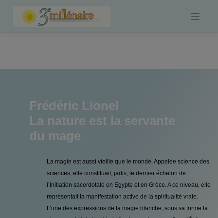
Skip
to
content
Frédéric Lionel
La nature est la servante
du mage
La magie est aussi vieille que le monde. Appelée science des
sciences, elle constituait, jadis, le dernier échelon de
l’Initiation sacerdotale en Egypte et en Grèce. A ce niveau, elle
représentait la manifestation active de la spiritualité vraie.
L’une des expressions de la magie blanche, sous sa forme la