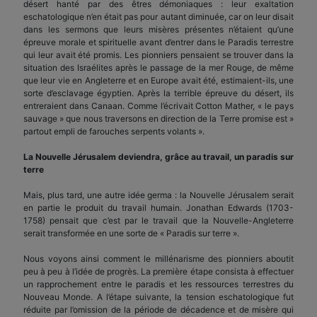
désert hanté par des êtres démoniaques : leur exaltation
eschatologique n’en était pas pour autant diminuée, car on leur disait
dans les sermons que leurs misères présentes n’étaient qu’une
épreuve morale et spirituelle avant d’entrer dans le Paradis terrestre
qui leur avait été promis. Les pionniers pensaient se trouver dans la
situation des Israélites après le passage de la mer Rouge, de même
que leur vie en Angleterre et en Europe avait été, estimaient-ils, une
sorte d’esclavage égyptien. Après la terrible épreuve du désert, ils
entreraient dans Canaan. Comme l’écrivait Cotton Mather, « le pays
sauvage » que nous traversons en direction de la Terre promise est »
partout empli de farouches serpents volants ».
La Nouvelle Jérusalem deviendra, grâce au travail, un paradis sur
terre
Mais, plus tard, une autre idée germa : la Nouvelle Jérusalem serait
en partie le produit du travail humain. Jonathan Edwards (1703-
1758) pensait que c’est par le travail que la Nouvelle-Angleterre
serait transformée en une sorte de « Paradis sur terre ».
Nous voyons ainsi comment le millénarisme des pionniers aboutit
peu à peu à l’idée de progrès. La première étape consista à effectuer
un rapprochement entre le paradis et les ressources terrestres du
Nouveau Monde. A l’étape suivante, la tension eschatologique fut
réduite par l’omission de la période de décadence et de misère qui