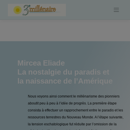
Skip
to
content
Mircea Eliade
La nostalgie du paradis et
la naissance de l’Amérique
Nous voyons ainsi comment le millénarisme des pionniers
aboutit peu à peu à l’idée de progrès. La première étape
consista à effectuer un rapprochement entre le paradis et les
ressources terrestres du Nouveau Monde. A l’étape suivante,
la tension eschatologique fut réduite par l’omission de la