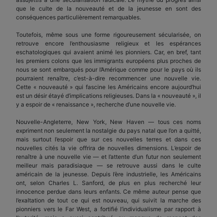
que le culte de la nouveauté et de la jeunesse en sont des
conséquences particulièrement remarquables.
Toutefois, même sous une forme rigoureusement sécularisée, on
retrouve encore l’enthousiasme religieux et les espérances
eschatologiques qui avaient animé les pionniers. Car, en bref, tant
les premiers colons que les immigrants européens plus proches de
nous se sont embarqués pour l’Amérique comme pour le pays où ils
pourraient renaître, c’est-à-dire recommencer une nouvelle vie.
Cette « nouveauté » qui fascine les Américains encore aujourd’hui
est un désir étayé d’implications religieuses. Dans la « nouveauté », il
y a espoir de « renaissance », recherche d’une nouvelle vie.
Nouvelle-Angleterre, New York, New Haven — tous ces noms
expriment non seulement la nostalgie du pays natal que l’on a quitté,
mais surtout l’espoir que sur ces nouvelles terres et dans ces
nouvelles cités la vie offrira de nouvelles dimensions. L’espoir de
renaître à une nouvelle vie — et l’attente d’un futur non seulement
meilleur mais paradisiaque — se retrouve aussi dans le culte
américain de la jeunesse. Depuis l’ère industrielle, les Américains
ont, selon Charles L. Sanford, de plus en plus recherché leur
innocence perdue dans leurs enfants. Ce même auteur pense que
l’exaltation de tout ce qui est nouveau, qui suivit la marche des
pionniers vers le Far West, a fortifié l’individualisme par rapport à