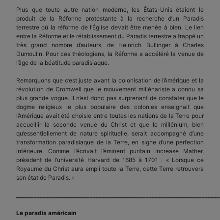
Plus que toute autre nation moderne, les États-Unis étaient le
produit de la Réforme protestante à la recherche d’un Paradis
terrestre où la réforme de l’Église devait être menée à bien. Le lien
entre la Réforme et le rétablissement du Paradis terrestre a frappé un
très grand nombre d’auteurs, de Heinrich Bullinger à Charles
Dumoulin. Pour ces théologiens, la Réforme a accéléré la venue de
l’âge de la béatitude paradisiaque.
Remarquons que c’est juste avant la colonisation de l’Amérique et la
révolution de Cromwell que le mouvement millénariste a connu sa
plus grande vogue. Il n’est donc pas surprenant de constater que le
dogme religieux le plus populaire des colonies enseignait que
l’Amérique avait été choisie entre toutes les nations de la Terre pour
accueillir la seconde venue du Christ et que le millénium, bien
qu’essentiellement de nature spirituelle, serait accompagné d’une
transformation paradisiaque de la Terre, en signe d’une perfection
intérieure. Comme l’écrivait l’éminent puritain Increase Mather,
président de l’université Harvard de 1685 à 1701 : « Lorsque ce
Royaume du Christ aura empli toute la Terre, cette Terre retrouvera
son état de Paradis. »
_____________________________________________________________________
Le paradis américain