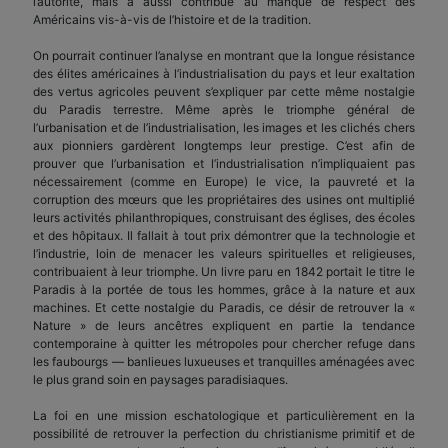
l’autorité, mais a aussi contribué au manque de respect des
Américains vis-à-vis de l’histoire et de la tradition.
On pourrait continuer l’analyse en montrant que la longue résistance
des élites américaines à l’industrialisation du pays et leur exaltation
des vertus agricoles peuvent s’expliquer par cette même nostalgie
du Paradis terrestre. Même après le triomphe général de
l’urbanisation et de l’industrialisation, les images et les clichés chers
aux pionniers gardèrent longtemps leur prestige. C’est afin de
prouver que l’urbanisation et l’industrialisation n’impliquaient pas
nécessairement (comme en Europe) le vice, la pauvreté et la
corruption des mœurs que les propriétaires des usines ont multiplié
leurs activités philanthropiques, construisant des églises, des écoles
et des hôpitaux. Il fallait à tout prix démontrer que la technologie et
l’industrie, loin de menacer les valeurs spirituelles et religieuses,
contribuaient à leur triomphe. Un livre paru en 1842 portait le titre le
Paradis à la portée de tous les hommes, grâce à la nature et aux
machines. Et cette nostalgie du Paradis, ce désir de retrouver la «
Nature » de leurs ancêtres expliquent en partie la tendance
contemporaine à quitter les métropoles pour chercher refuge dans
les faubourgs — banlieues luxueuses et tranquilles aménagées avec
le plus grand soin en paysages paradisiaques.
La foi en une mission eschatologique et particulièrement en la
possibilité de retrouver la perfection du christianisme primitif et de