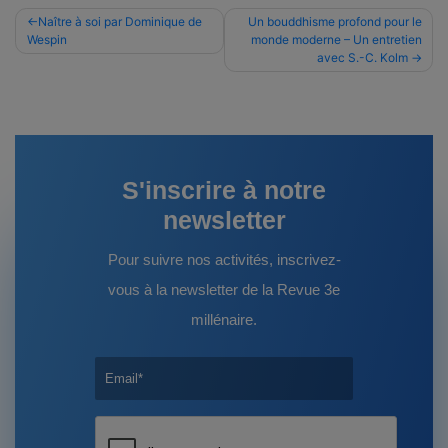
Navigation
Naître à soi par Dominique de
Un bouddhisme profond pour le
Wespin
monde moderne – Un entretien
de
avec S.-C. Kolm
l’article
S'inscrire à notre
newsletter
Pour suivre nos activités, inscrivez-
vous à la newsletter de la Revue 3e
millénaire.