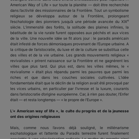
American Way of Life » sur toute la planète — doit être recherchée
dans l’activité des missionnaires de la Frontière. Tout un symbolisme
religieux se développa autour de la Frontière, prolongeant
e
l’eschatologie des pionniers jusqu’à une période avancée du XIX
siècle. L’immensité des forêts, la solitude des plaines infinies, la
béatitude de la vie rurale furent opposées aux péchés et aux vices
de la ville. Une nouvelle idée se fit alors jour : le paradis américain
était infesté de forces démoniaques provenant de l’Europe urbaine. A
la critique de l’aristocratie, du luxe et de la culture se substitua celle
des villes et de la vie urbaine. Les grands mouvements religieux «
revivalistes » prirent naissance sur la Frontière et ne gagnèrent les
villes que plus tard. Qui plus est, dans les villes mêmes, le «
revivalisme » était plus répandu parmi les pauvres que parmi les
riches et que dans les couches sociales cultivées. L’idée
fondamentale était que le déclin de la religion avait été provoqué par
les vices urbains, en particulier par l’ivresse et la luxure, courants
dans l’aristocratie d’origine européenne. Car, à n’en pas douter, l’Enfer
était — et resta longtemps — « le propre de l’Europe ».
L’« American way of life », le culte du progrès et de la jeunesse
ont des origines religieuses
Mais, comme nous l’avons déjà souligné, le millénarisme
eschatologique et l’attente du Paradis terrestre furent finalement
assujettis à une sécularisation radicale. Le mythe du progrès ainsi