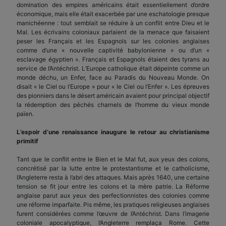
domination des empires américains était essentiellement d’ordre
économique, mais elle était exacerbée par une eschatologie presque
manichéenne : tout semblait se réduire à un conflit entre Dieu et le
Mal. Les écrivains coloniaux parlaient de la menace que faisaient
peser les Français et les Espagnols sur les colonies anglaises
comme d’une « nouvelle captivité babylonienne » ou d’un «
esclavage égyptien ». Français et Espagnols étaient des tyrans au
service de l’Antéchrist. L’Europe catholique était dépeinte comme un
monde déchu, un Enfer, face au Paradis du Nouveau Monde. On
disait « le Ciel ou l’Europe » pour « le Ciel ou l’Enfer ». Les épreuves
des pionniers dans le désert américain avaient pour principal objectif
la rédemption des péchés charnels de l’homme du vieux monde
païen.
L’espoir d’une renaissance inaugure le retour au christianisme
primitif
Tant que le conflit entre le Bien et le Mal fut, aux yeux des colons,
concrétisé par la lutte entre le protestantisme et le catholicisme,
l’Angleterre resta à l’abri des attaques. Mais après 1640, une certaine
tension se fit jour entre les colons et la mère patrie. La Réforme
anglaise parut aux yeux des perfectionnistes des colonies comme
une réforme imparfaite. Pis même, les pratiques religieuses anglaises
furent considérées comme l’œuvre de l’Antéchrist. Dans l’imagerie
coloniale apocalyptique, l’Angleterre remplaça Rome. Cette