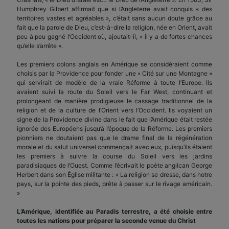
Humphrey Gilbert affirmait que si l’Angleterre avait conquis « des
territoires vastes et agréables », c’était sans aucun doute grâce au
fait que la parole de Dieu, c’est-à-dire la religion, née en Orient, avait
peu à peu gagné l’Occident où, ajoutait-il, « il y a de fortes chances
qu’elle s’arrête ».
Les premiers colons anglais en Amérique se considéraient comme
choisis par la Providence pour fonder une « Cité sur une Montagne »
qui servirait de modèle de la vraie Réforme à toute l’Europe. Ils
avaient suivi la route du Soleil vers le Far West, continuant et
prolongeant de manière prodigieuse le cassage traditionnel de la
religion et de la culture de l’Orient vers l’Occident. Ils voyaient un
signe de la Providence divine dans le fait que l’Amérique était restée
ignorée des Européens jusqu’à l’époque de la Réforme. Les premiers
pionniers ne doutaient pas que le drame final de la régénération
morale et du salut universel commençait avec eux, puisqu’ils étaient
les premiers à suivre la course du Soleil vers les jardins
paradisiaques de l’Ouest. Comme l’écrivait le poète anglican George
Herbert dans son Église militante : « La religion se dresse, dans notre
pays, sur la pointe des pieds, prête à passer sur le rivage américain.
»
L’Amérique, identifiée au Paradis terrestre, a été choisie entre
toutes les nations pour préparer la seconde venue du Christ