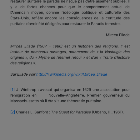
restaurer sur terre le paradis ne risque pas d’être aisément oubliée. Il
y a de fortes chances pour que le comportement actuel de
l’Américain moyen, comme l’idéologie politique et culturelle des
États-Unis, reflète encore les conséquences de la certitude des
puritains d’avoir été désignés pour restaurer le Paradis terrestre.
Mircea Eliade
Mircea Eliade (
1907 – 1986) est un
historien des religions. Il est
l’auteur de nombreux ouvrages, notamment de « la Nostalgie des
origines », du « Mythe de l’éternel retour » et d’un « Traité d’histoire
des religions ».
Sur Eliade voir
http://fr.wikipedia.org/wiki/Mircea_Eliade
[1]
J. Winthrop : avocat qui organisa en 1629 une association pour
l’émigration en Nouvelle-Angleterre. Premier gouverneur du
Massachussetts où il établit une théocratie puritaine.
[2]
Charles L. Sanford :
The Quest for Paradise
(Urbano, Ill., 1961).