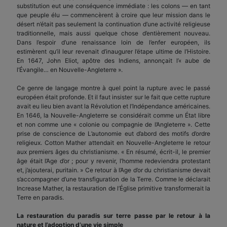
substitution eut une conséquence immédiate : les colons — en tant
que peuple élu — commencèrent à croire que leur mission dans le
désert n’était pas seulement la continuation d’une activité religieuse
traditionnelle, mais aussi quelque chose d’entièrement nouveau.
Dans l’espoir d’une renaissance loin de l’enfer européen, ils
estimèrent qu’il leur revenait d’inaugurer l’étape ultime de l’Histoire.
En 1647, John Eliot, apôtre des Indiens, annonçait l’« aube de
l’Évangile… en Nouvelle-Angleterre ».
Ce genre de langage montre à quel point la rupture avec le passé
européen était profonde. Et il faut insister sur le fait que cette rupture
avait eu lieu bien avant la Révolution et l’Indépendance américaines.
En 1646, la Nouvelle-Angleterre se considérait comme un État libre
et non comme une « colonie ou compagnie de l’Angleterre ». Cette
prise de conscience de L’autonomie eut d’abord des motifs d’ordre
religieux. Cotton Mather attendait en Nouvelle-Angleterre le retour
aux premiers âges du christianisme. « En résumé, écrit-il, le premier
âge était l’Age d’or ; pour y revenir, l’homme redeviendra protestant
et, j’ajouterai, puritain. » Ce retour à l’Age d’or du christianisme devait
s’accompagner d’une transfiguration de la Terre. Comme le déclarait
Increase Mather, la restauration de l’Église primitive transformerait la
Terre en paradis.
La restauration du paradis sur terre passe par le retour à la
nature et l’adoption d’une vie simple