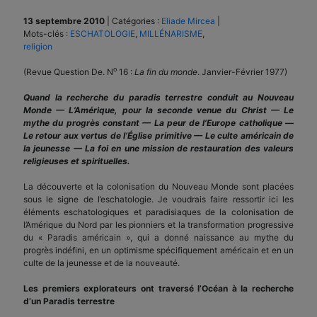
13 septembre 2010
|
Catégories :
Eliade Mircea
|
Mots-clés :
ESCHATOLOGIE
,
MILLÉNARISME
,
religion
o
(Revue Question De. N
16 :
La fin du monde
. Janvier-Février 1977)
Quand la recherche du paradis terrestre conduit au Nouveau
Monde — L’Amérique, pour la seconde venue du Christ — Le
mythe du progrès constant — La peur de l’Europe catholique —
Le retour aux vertus de l’Église primitive — Le culte américain de
la jeunesse — La foi en une mission de restauration des valeurs
religieuses et spirituelles.
La découverte et la colonisation du Nouveau Monde sont placées
sous le signe de l’eschatologie. Je voudrais faire ressortir ici les
éléments eschatologiques et paradisiaques de la colonisation de
l’Amérique du Nord par les pionniers et la transformation progressive
du « Paradis américain », qui a donné naissance au mythe du
progrès indéfini, en un optimisme spécifiquement américain et en un
culte de la jeunesse et de la nouveauté.
Les premiers explorateurs ont traversé l’Océan à la recherche
d’un Paradis terrestre