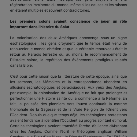
régénération imminente du monde, même si les causes et les raisons
en étaient multiples et souvent contradictoires.
Les premiers colons avaient conscience de jouer un rôle
important dans l’histoire du Salut
La colonisation des deux Amériques commença sous un signe
eschatologique : les gens croyaient que le temps était venu de
renouveler le monde chrétien et que le véritable renouveau était le
retour au Paradis terrestre ou, au moins, le recommencement de
l’Histoire sainte, la répétition des événements prodigieux relatés
dans la Bible.
C’est pour cette raison que la littérature de cette époque, ainsi que
les sermons, les Mémoires et la correspondance abondent en
allusions eschatologiques et paradisiaques. Aux yeux des Anglais,
par exemple, la colonisation de l’Amérique ne fait que prolonger et
perfectionner une Histoire sainte qui a commencé à la Réforme. En
fait, la poussée des pionniers vers l’ouest continuait la marche
triomphale de la Sagesse et de la Vraie Religion de l’Orient vers
l’Occident. Depuis quelque temps déjà, les théologiens protestants
avaient tendance à identifier l’Occident au progrès spirituel et moral.
Certains théologiens avaient transféré l’arche d’alliance d’Abraham
chez les Anglais. Comme l’écrit le théologien anglican William
Crashaw, « le Dieu d’Israël est… le Dieu de l’Angleterre ». En 1583, Sir