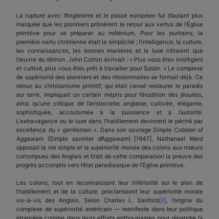
La rupture avec l’Angleterre et le passé européen fut d’autant plus
marquée que les pionniers prônèrent le retour aux vertus de l’Église
primitive pour se préparer au millénium. Pour les puritains, la
première vertu chrétienne était la simplicité ; l’intelligence, la culture,
les connaissances, les bonnes manières et le luxe n’étaient que
l’œuvre du démon. John Cotton écrivait : « Plus vous êtes intelligent
et cultivé, plus vous êtes prêt à travailler pour Satan. » Le complexe
de supériorité des pionniers et des missionnaires se formait déjà. Ce
retour au christianisme primitif, qui était censé restaurer le paradis
sur terre, impliquait un certain mépris pour l’érudition des jésuites,
ainsi qu’une critique de l’aristocratie anglaise, cultivée, élégante,
sophistiquée, accoutumée à la puissance et à l’autorité.
L’extravagance ou le luxe dans l’habillement devinrent le péché par
excellence du « gentleman ». Dans son ouvrage
Simple Cobbler of
Aggawam
(Simple savetier d’Aggawam) [1647], Nathanael Ward
opposait la vie simple et la supériorité morale des colons aux mœurs
corrompues des Anglais et tirait de cette comparaison la preuve des
progrès accomplis vers l’état paradisiaque de l’Église primitive.
Les colons, tout en reconnaissant leur infériorité sur le plan de
l’habillement et de la culture, proclamaient leur supériorité morale
vis-à-vis des Anglais. Selon Charles L. Sanford
[2]
, l’origine du
complexe de supériorité américain — manifeste dans leur politique
étrangère comme dans leurs efforts enthousiastes pour répandre l’«