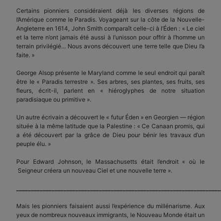
Certains pionniers considéraient déjà les diverses régions de
l’Amérique comme le Paradis. Voyageant sur la côte de la Nouvelle-
Angleterre en 1614, John Smith comparaît celle-ci à l’Éden : « Le ciel
et la terre n’ont jamais été aussi à l’unisson pour offrir à l’homme un
terrain privilégié… Nous avons découvert une terre telle que Dieu l’a
faite. »
George Alsop présente le Maryland comme le seul endroit qui paraît
être le « Paradis terrestre ». Ses arbres, ses plantes, ses fruits, ses
fleurs, écrit-il, parlent en « hiéroglyphes de notre situation
paradisiaque ou primitive ».
Un autre écrivain a découvert le « futur Éden » en Georgien — région
située à la même latitude que la Palestine : « Ce Canaan promis, qui
a été découvert par la grâce de Dieu pour bénir les travaux d’un
peuple élu. »
Pour Edward Johnson, le Massachusetts était l’endroit « où le
Seigneur créera un nouveau Ciel et une nouvelle terre ».
_____________________________________________________________________
Mais les pionniers faisaient aussi l’expérience du millénarisme. Aux
yeux de nombreux nouveaux immigrants, le Nouveau Monde était un