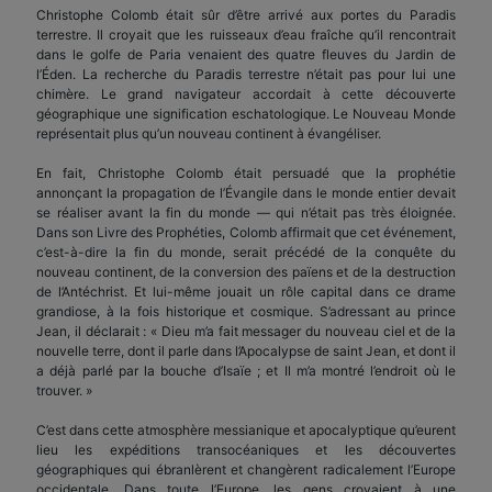
Christophe Colomb était sûr d’être arrivé aux portes du Paradis
terrestre. Il croyait que les ruisseaux d’eau fraîche qu’il rencontrait
dans le golfe de Paria venaient des quatre fleuves du Jardin de
l’Éden. La recherche du Paradis terrestre n’était pas pour lui une
chimère. Le grand navigateur accordait à cette découverte
géographique une signification eschatologique. Le Nouveau Monde
représentait plus qu’un nouveau continent à évangéliser.
En fait, Christophe Colomb était persuadé que la prophétie
annonçant la propagation de l’Évangile dans le monde entier devait
se réaliser avant la fin du monde — qui n’était pas très éloignée.
Dans son Livre des Prophéties, Colomb affirmait que cet événement,
c’est-à-dire la fin du monde, serait précédé de la conquête du
nouveau continent, de la conversion des païens et de la destruction
de l’Antéchrist. Et lui-même jouait un rôle capital dans ce drame
grandiose, à la fois historique et cosmique. S’adressant au prince
Jean, il déclarait : « Dieu m’a fait messager du nouveau ciel et de la
nouvelle terre, dont il parle dans l’Apocalypse de saint Jean, et dont il
a déjà parlé par la bouche d’Isaïe ; et Il m’a montré l’endroit où le
trouver. »
C’est dans cette atmosphère messianique et apocalyptique qu’eurent
lieu les expéditions transocéaniques et les découvertes
géographiques qui ébranlèrent et changèrent radicalement l’Europe
occidentale. Dans toute l’Europe, les gens croyaient à une