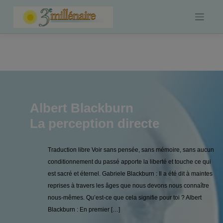
Skip
to
content
Albert Blackburn
La perception directe
Traduction libre Voir sans pensée, sans mémoire, sans aucun
conditionnement du passé apporte la liberté et touche ce qui
est sacré et éternel. Gabriele Blackburn : Il a été dit à maintes
reprises à travers les âges que nous devons nous connaître
nous-mêmes. Qu’est-ce que cela signifie pour toi ? Albert
Blackburn : En premier […]