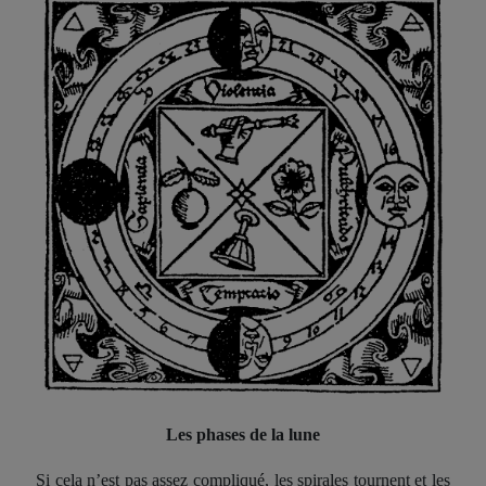
Les phases de la lune
Si cela n’est pas assez compliqué, les
spiral
es tournent et les