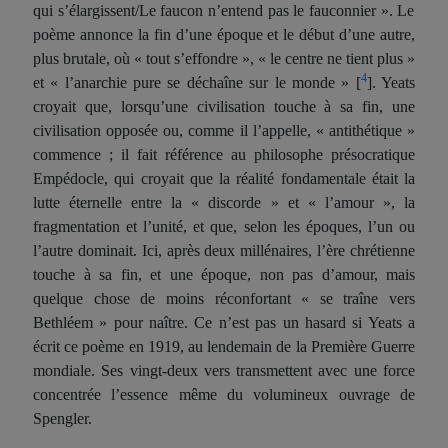
qui s’élargissent/Le faucon n’entend pas le fauconnier ». Le
poème annonce la fin d’une époque et le début d’une autre,
plus brutale, où « tout s’effondre », « le centre ne tient plus »
4
et « l’anarchie pure se déchaîne sur le monde »
[
]
. Yeats
croyait que, lorsqu’une civilisation touche à sa fin, une
civilisation opposée ou, comme il l’appelle, « antithétique »
commence ; il fait référence au philosophe présocratique
Empédocle, qui croyait que la réalité fondamentale était la
lutte éternelle entre la « discorde » et « l’amour », la
fragmentation et l’unité, et que, selon les époques, l’un ou
l’autre dominait. Ici, après deux millénaires, l’ère chrétienne
touche à sa fin, et une époque, non pas d’amour, mais
quelque chose de moins réconfortant « s
e traîne
vers
Bethléem » pour naître. Ce n’est pas un hasard si Yeats a
écrit ce poème en 1919, au lendemain de la Première Guerre
mondiale. Ses vingt-deux vers transmettent avec une force
concentrée l’essence même du volumineux ouvrage de
Spengler.