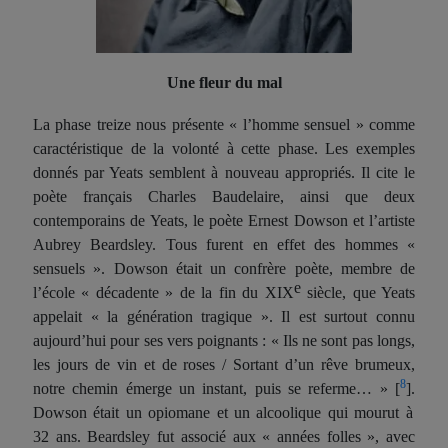
Une fleur du mal
La phase treize nous présente « l’homme sensuel » comme
caractéristique de la volonté à cette phase. Les exemples
donnés par Yeats semblent à nouveau appropriés. Il cite le
poète français Charles Baudelaire, ainsi que deux
contemporains de Yeats, le poète Ernest Dowson et l’artiste
Aubrey Beardsley. Tous
fur
ent en effet des hommes «
sensuels ». Dowson était un confrère poète, membre de
e
l’école « décadente » de la fin du XIX
siècle, que Yeats
appelait « la génération tragique ». Il est surtout connu
aujourd’hui pour ses vers poignants : « Ils ne sont pas longs,
les jours de vin et de roses / Sortant d’un rêve brumeux,
8
notre chemin émerge un instant, puis se referme… »
[
].
Dowson était un opiomane et un alcoolique qui mourut à
32 ans. Beardsley
fu
t associé aux « années folles »,
avec