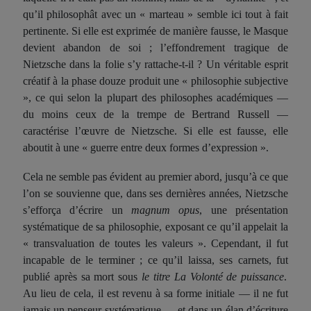
qu’il philosophât avec un « marteau » semble ici tout à fait
pertinente. Si elle est exprimée de manière fausse, le Masque
devient
abandon de soi ; l’effondrement tragique de
Nietzsche dans la folie s’y rattache-t-il ? Un véritable esprit
créatif à la phase douze produit une « philosophie subjective
», ce qui selon la plupart des philosophes académiques —
du moins ceux de la trempe de Bertrand Russell —
caractérise l’œuvre de Nietzsche. Si elle est fausse, elle
aboutit à une « guerre entre deux formes d’expression ».
Cela ne semble pas évident au premier abord, jusqu’à ce que
l’on se souvienne que, dans ses dernières années, Nietzsche
s’effor
ça
d’écrire un
magnum opus
, une présentation
systématique de sa philosophie, exposant ce qu’il appelait la
« transvaluation de toutes les valeurs ». Cependant, il
fut
incapable de
le terminer ; ce qu’il laiss
a
, ses carnets,
fut
publié après sa mort sous
le titre La Volonté de puissance
.
Au lieu de cela, il est revenu à sa forme initiale — il n
e fut
jamais un penseur systématique — et dans un élan d’écriture