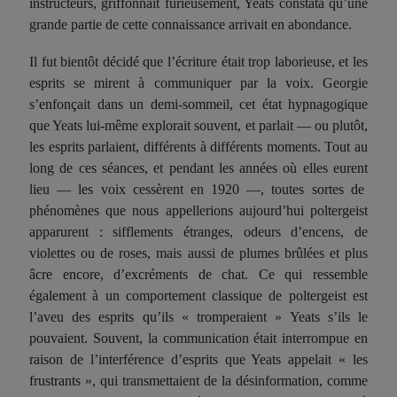
instructeurs, griffonnait furieusement, Yeats constata qu’une
grande partie de ce
tte
connaissance arrivait en abondance.
Il fut bientôt décidé que l’écriture était trop laborieuse, et les
esprits se mirent à communiquer par la voix. Georgie
s’enfonçait dans un demi-sommeil, cet état hypnagogique
que Yeats lui-même explorait souvent, et parlait — ou plutôt,
les esprits parlaient, différents à différents moments. Tout au
long de ces
séances
, et pendant les années où elles
eurent
lieu — les voix cess
èrent
en 1920 —, toutes sortes de
phénomènes que nous appellerions aujourd’hui poltergeist
apparu
rent
: sifflements étranges, odeurs d’encens, de
violettes ou de roses, mais aussi de plumes brûlées et plus
âcre encore, d’excréments de chat. Ce qui
res
semble
également
à
un comportement classique
de poltergeist
est
l’aveu des esprits qu’ils « tromperaient » Yeats s’ils le
pouvaient. Souvent, la communication était interrompue en
raison de l’interférence d’esprits que Yeats appelait « les
frustrant
s », qui transmettaient de la désinformation, comme