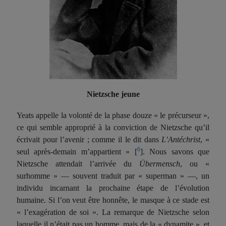
Nietzsche
jeune
Yeats appelle la volonté de la phase douze « le précurseur »,
ce qui semble approprié à la conviction de Nietzsche qu’il
écrivait pour l’avenir ; comme il le dit dans
L’Antéchrist
, «
6
seul après-demain m’appartient »
[
].
Nous savons que
Nietzsche attendait l’arrivée du
Übermensch
, ou «
surhomme » — souvent traduit par « superman » —, un
individu incarnant la prochaine étape de l’évolution
humaine. Si l’on veut être honnête, le masque à ce stade est
« l’exagération de soi ». La remarque de Nietzsche selon
laquelle il n’était pas un homme, mais de la « dynamite », et