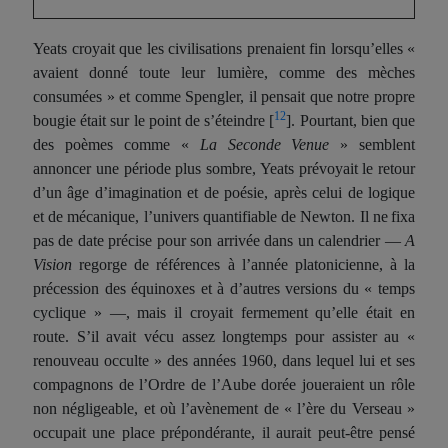
Yeats croyait que les civilisations prenaient fin lorsqu’elles «
avaient donné toute leur lumière, comme des mèches
consumées » et comme Spengler, il pensait que notre propre
12
bougie était sur le point de s’éteindre
[
]
. Pourtant, bien que
des poèmes comme «
La
Second
e
Venue
» semblent
annoncer une période plus sombre, Yeats prévoyait le retour
d’un âge d’imagination et de poésie, après celui de logique
et de mécanique, l’univers quantifiable de Newton. Il n
e
fixa
pas de date précise pour son arrivée dans un calendrier —
A
Vision
regorge de références à l’année platonicienne, à la
précession des équinoxes et à d’autres versions du « temps
cyclique » —, mais il croyait fermement qu’elle était en
route. S’il avait vécu assez longtemps pour assister au «
renouveau occulte » des années 1960, dans lequel lui et ses
compagnons de l’Ordre de l’Aube dorée jou
e
r
ai
ent un rôle
non négligeable, et où l’avènement de « l’ère du Verseau »
occupait une place prépondérante, il aurait peut-être pensé