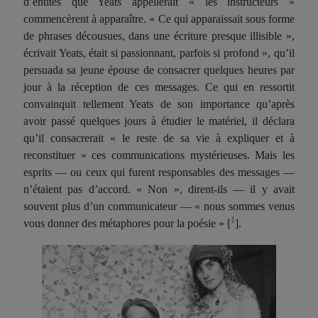
d’entités que Yeats appel
ler
ait « les instructeurs »
commencèrent à apparaître. « Ce qui apparaissait sous forme
de phrases décousues, dans une écriture presque illisible »,
écrivait Yeats, était si passionnant, parfois si profond », qu’il
persuada sa jeune épouse de consacrer quelques heures par
jour à la réception de ces messages. Ce qui en ressortit
convainquit tellement Yeats de son importance qu’après
avoir passé quelques jours à étudier le matériel, il déclara
qu’il consacrerait « le reste de sa vie à expliquer et à
reconstituer » ces communications mystérieuses. Mais les
esprits — ou ceux qui
fur
ent responsables des messages —
n’étaient pas d’accord. « Non », dirent-ils — il y avait
souvent plus d’un communicateur — « nous sommes venus
1
vous donner des métaphores pour la poésie »
[
]
.