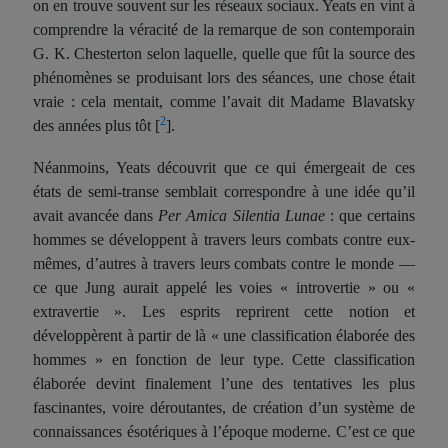
on en trouve souvent sur les réseaux sociaux. Yeats en vint à
comprendre la véracité de la remarque de son contemporain
G. K. Chesterton selon laquelle, quelle que
fû
t la source des
phénomènes se produisant lors des séances, une chose était
vraie : cela mentait, comme l’avait dit Madame Blavatsky
2
des années plus tôt
[
].
Néanmoins, Yeats découvrit que ce qui émergeait de ces
états de semi-transe semblait correspondre à une idée qu’il
avait avancée dans
Per Amica Silentia Lunae
:
que
certains
hommes se développent à travers leurs combats contre eux-
mêmes, d’autres à travers leurs combats contre le monde —
ce que Jung aurait appelé les voies « introvertie » ou «
extravertie ». Les esprits reprirent cette notion et
développèrent à partir de là « une classification élaborée des
hommes » en fonction de leur type. Cette classification
élaborée devint finalement l’une des tentatives les plus
fascinantes, voire déroutantes, de création d’un système de
connaissances ésotériques à l’époque moderne. C’est ce que