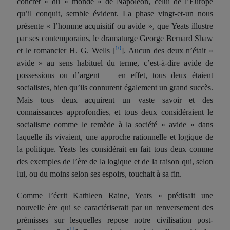
concret » du « monde » de Napoléon, celui de l’Europe
qu’il conqui
t
, semble évident. La phase vingt-et-un nous
présente « l’homme acquisitif
ou
avide », que Yeats illustre
par ses contemporains, le dramaturge George Bernard Shaw
10
et le romancier H. G. Wells
[
]
. Aucun des deux n’était «
avide » au sens habituel du terme, c’est-à-dire avide de
possessions ou d’argent — en effet, tous deux étaient
socialistes, bien qu’ils connu
rent
également un grand succès.
Mais tous deux acquirent un vaste savoir et des
connaissances approfondies, et tous deux considéraient le
socialisme comme le remède à la société « avide » dans
laquelle ils vivaient, une approche rationnelle et logique de
la politique. Yeats les considérait en fait tous deux comme
des exemples de l’ère de la logique et de la raison qui, selon
lui, ou du moins selon ses espoirs, touchait à sa fin.
Comme l’écrit Kathleen Raine, Yeats « prédisait une
nouvelle ère qui se caractériserait par un renversement des
prémisses sur lesquelles repose notre civilisation post-
11