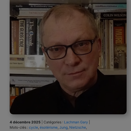
4 décembre 2025
|
Catégories :
Lachman Gary
|
Mots-clés :
cycle
,
ésotérisme
,
Jung
,
Nietzsche
,