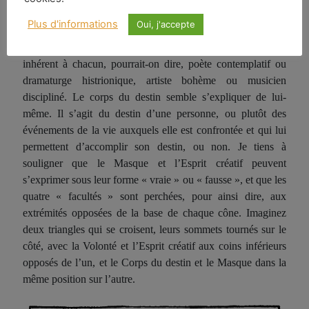
quatre « facultés » de Yeats peuvent être comparées aux
Plus d'informations
Oui, j'accepte
quatre « fonctions » de Jung : la pensée, le sentiment, la
sensation et l’intuition). L’esprit créatif est le « style » créatif
inhérent à chacun, pourrait-on dire, poète contemplatif ou
dramaturge histrionique, artiste bohème ou musicien
discipliné. Le corps du destin semble s’expliquer de lui-
même. Il s’agit du destin d’une personne, ou plutôt des
événements de la vie auxquels elle est confrontée et qui lui
permettent d’accomplir son destin, ou non. Je tiens à
souligner que le Masque et l’Esprit créatif peuvent
s’exprimer sous leur forme « vraie » ou « fausse », et que les
quatre « facultés » sont perchées, pour ainsi dire, aux
extrémités opposées de la base de chaque cône. Imaginez
deux triangles qui se croisent, leurs sommets tournés sur le
côté, avec la Volonté et l’Esprit créatif aux coins inférieurs
opposés de l’un, et le Corps du destin et le Masque dans la
même position sur l’autre.