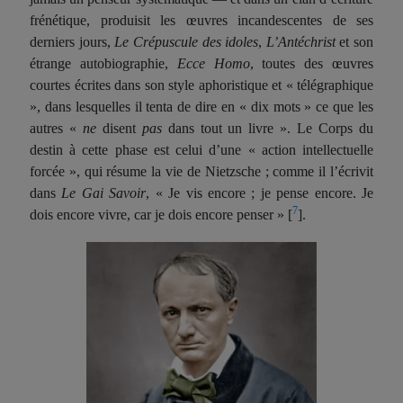
frénétique, produi
si
t les œuvres incandescentes de ses
derniers jours,
Le Crépuscule des idoles
,
L’Antéchrist
et son
étrange autobiographie,
Ecce Homo
, toutes des œuvres
courtes écrites dans son style aphoristique et « télégraphique
», dans lesquelles il tenta de dire en « dix mots » ce que les
autres «
ne
disent
pas
dans tout un livre ». Le Corps du
destin à cette phase est celui d’une « action intellectuelle
forcée », qui résume la vie de Nietzsche ; comme il l’écri
vi
t
dans
Le Gai Savoir
, « Je vis encore ; je pense encore. Je
7
dois encore vivre, car je dois encore penser »
[
].