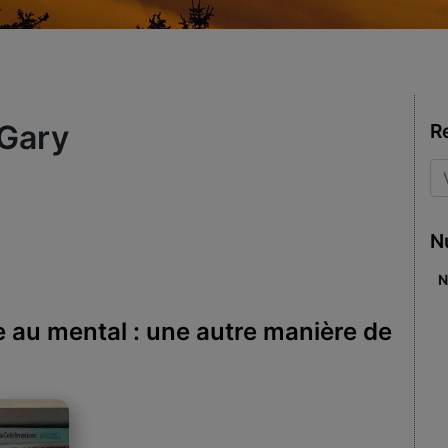
Gary
R
N
N
au mental : une autre manière de