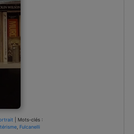
ortrait
|
Mots-clés :
térisme
,
Fulcanelli