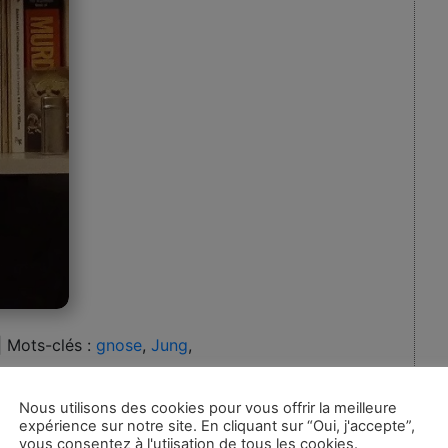
|
Mots-clés :
gnose
,
Jung
,
Nous utilisons des cookies pour vous offrir la meilleure
eut le plus grand effet durant mon adolescence ne
expérience sur notre site. En cliquant sur “Oui, j'accepte”,
ais Demian, l’œuvre qui naquit après de l’analyse de
vous consentez à l'utiisation de tous les cookies.