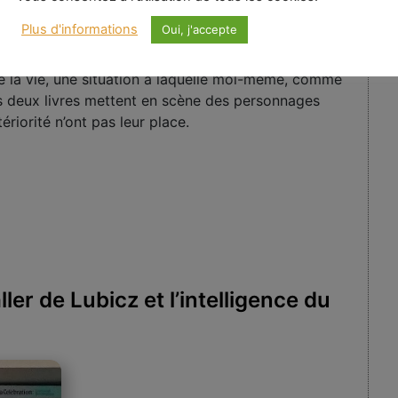
uvrage antérieur, Sous la roue (1906), fût
Plus d'informations
Oui, j'accepte
us la roue traitent tous deux de l’adolescence et du
ultés que rencontrent les jeunes sensibles dans un
e la vie, une situation à laquelle moi-même, comme
es deux livres mettent en scène des personnages
ériorité n’ont pas leur place.
r de Lubicz et l’intelligence du