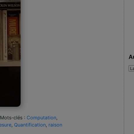
A
Au
:
Mots-clés :
Computation
,
esure
,
Quantification
,
raison