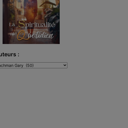
uteurs :
teurs