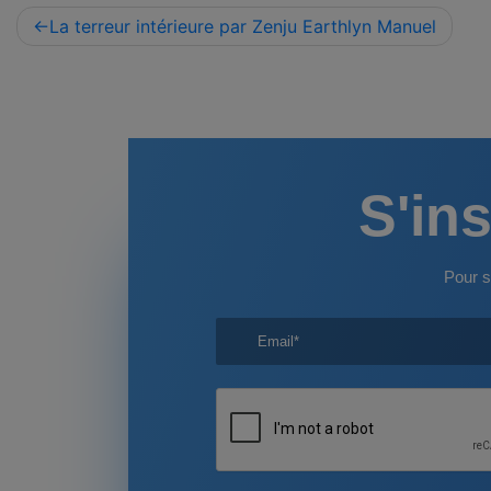
Navigation
La terreur intérieure par Zenju Earthlyn Manuel
de
l’article
S'ins
Pour s