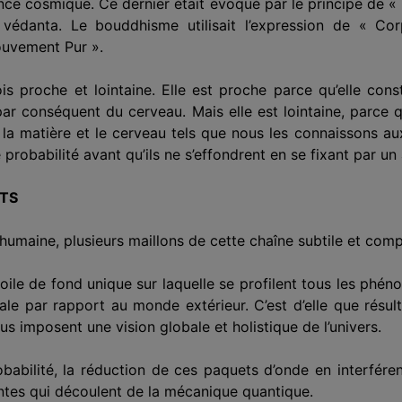
nce cosmique. Ce dernier était évoqué par le principe de «
 védanta. Le bouddhisme utilisait l’expression de « C
Mouvement Pur ».
is proche et lointaine. Elle est proche parce qu’elle consti
par conséquent du cerveau. Mais elle est lointaine, parce
ie la matière et le cerveau tels que nous les connaissons 
robabilité avant qu’ils ne s’effondrent en se fixant par un 
TS
e humaine, plusieurs maillons de cette chaîne subtile et com
toile de fond unique sur laquelle se profilent tous les phé
le par rapport au monde extérieur. C’est d’elle que résulte
s imposent une vision globale et holistique de l’univers.
babilité, la réduction de ces paquets d’onde en interféren
entes qui découlent de la mécanique quantique.