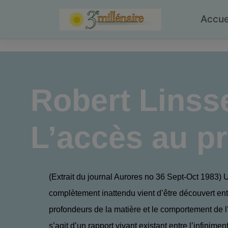
Skip
to
Accue
content
Robert Linss
L’accès au p
(Extrait du journal Aurores no 36 Sept-Oct 1983) U
complètement inattendu vient d’être découvert ent
profondeurs de la matière et le comportement de l’
s’agit d’un rapport vivant existant entre l’infinime