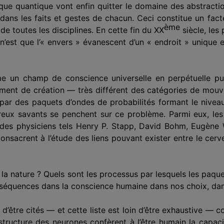
ique quantique vont enfin quitter le domaine des abstracti
 dans les faits et gestes de chacun. Ceci constitue un fac
ème
e toutes les disciplines. En cette fin du XX
siècle, les
n’est que l’« envers » évanescent d’un « endroit » unique
 un champ de conscience universelle en perpétuelle puls
ement de création — très différent des catégories de mo
par des paquets d’ondes de probabilités formant le nivea
eux savants se penchent sur ce problème. Parmi eux, les
des physiciens tels Henry P. Stapp, David Bohm, Eugène Wi
nsacrent à l’étude des liens pouvant exister entre le cerve
it la nature ? Quels sont les processus par lesquels les paqu
onséquences dans la conscience humaine dans nos choix, da
 d’être cités — et cette liste est loin d’être exhaustive — 
 structure des neurones confèrent à l’être humain la capaci