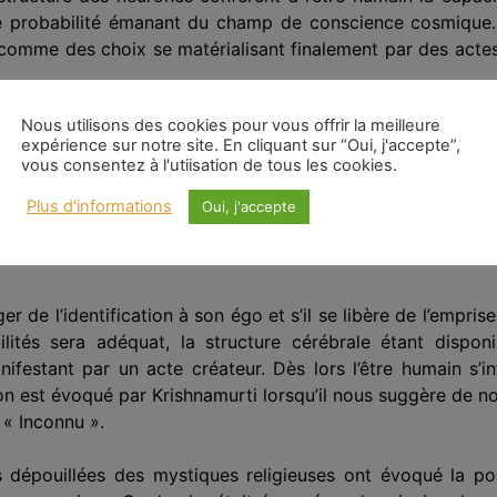
 probabilité émanant du champ de conscience cosmique. Ce
comme des choix se matérialisant finalement par des acte
Nous utilisons des cookies pour vous offrir la meilleure
hosomatique de l’être humain sont priso
n
niers du réseau d
expérience sur notre site. En cliquant sur “Oui, j'accepte”,
és se traduira par un choix inadéquat générateur d’acte 
vous consentez à l'utiisation de tous les cookies.
ement des paquet
s
d’ondes de probabilité qui sont toujours
Plus d'informations
Oui, j'accepte
es mémoires conditionnées par le passé.
r de l’identification à son égo et s’il se libère de l’empri
tés sera adéquat, la structure cérébrale étant disponib
festant par un acte créateur. Dès lors l’être humain s’in
ion est évoqué par Krishnamurti lorsqu’il nous suggère de no
 « Inconnu ».
dépouillées des mystiques religieuses ont évoqué la possi