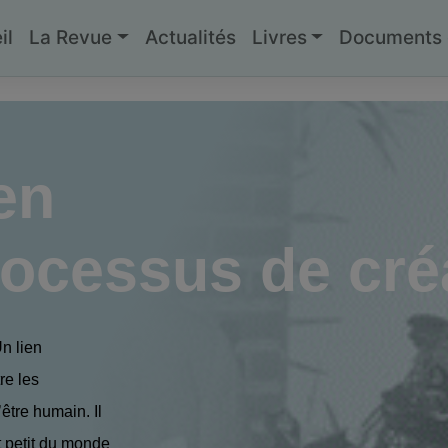
il
La Revue
Actualités
Livres
Documents g
en
rocessus de cré
n lien
re les
être humain. Il
nt petit du monde