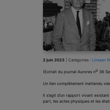
2 juin 2023
|
Catégories :
Linssen R
o
(Extrait du journal Aurores n
36 Se
U
n
lien complètement inattendu vien
Il s’agit d’un rapport vivant exista
part, les actes physiques et les ét