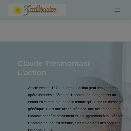
Skip
to
content
Claude Tresmontant
L'action
Article écrit en 1978 Le terme d’action peut désigner des
opérations très différentes. L’homme peut engendrer un
enfant en communiquant à la femme qu’il aime un message
génétique. C’est une action créatrice, une action par laquelle
l’homme coopère activement et intelligemment à la Création.
L’homme peut aussi détruire, tuer les enfants des hommes.
On appelle […]