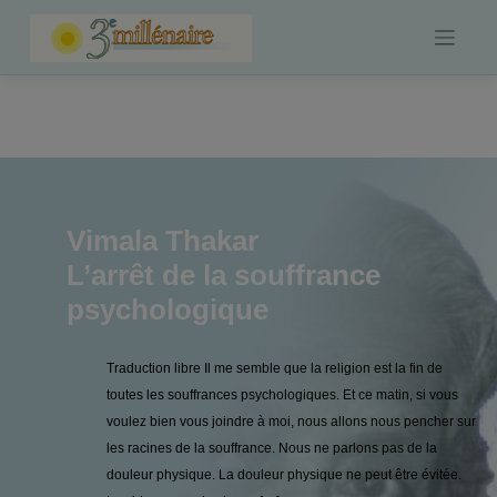
Skip
to
content
Vimala Thakar
L’arrêt de la souffrance
psychologique
Traduction libre Il me semble que la religion est la fin de
toutes les souffrances psychologiques. Et ce matin, si vous
voulez bien vous joindre à moi, nous allons nous pencher sur
les racines de la souffrance. Nous ne parlons pas de la
douleur physique. La douleur physique ne peut être évitée.