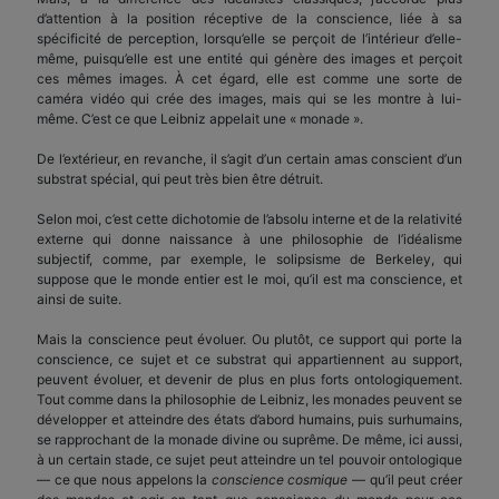
d’attention à la position réceptive de la conscience, liée à sa
spécificité de perception, lorsqu’elle se perçoit de l’intérieur d’elle-
même, puisqu’elle est une entité qui génère des images et perçoit
ces mêmes images. À cet égard, elle est comme une sorte de
caméra vidéo qui crée des images, mais qui se les montre à lui-
même. C’est ce que Leibniz appelait une « monade ».
De l’extérieur, en revanche, il s’agit d’un certain amas conscient d’un
substrat spécial, qui peut très bien être détruit.
Selon moi, c’est cette dichotomie de l’absolu interne et de la relativité
externe qui donne naissance à une philosophie de l’idéalisme
subjectif, comme, par exemple, le solipsisme de Berkeley, qui
suppose que le monde entier est le moi, qu’il est ma conscience, et
ainsi de suite.
Mais la conscience peut évoluer. Ou plutôt, ce support qui porte la
conscience, ce sujet et ce substrat qui appartiennent au support,
peuvent évoluer, et devenir de plus en plus forts ontologiquement.
Tout comme dans la philosophie de Leibniz, les monades peuvent se
développer et atteindre des états d’abord humains, puis surhumains,
se rapprochant de la monade divine ou suprême. De même, ici aussi,
à un certain stade, ce sujet peut atteindre un tel pouvoir ontologique
— ce que nous appelons la
conscience cosmique
— qu’il peut créer