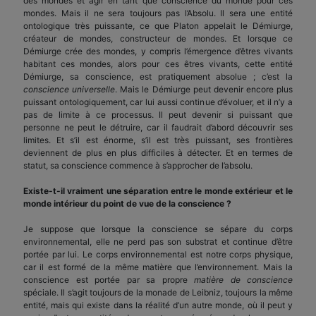
des mondes et agir en tant que conscience du monde pour ces
mondes. Mais il ne sera toujours pas l’Absolu. Il sera une entité
ontologique très puissante, ce que Platon appelait le Démiurge,
créateur de mondes, constructeur de mondes. Et lorsque ce
Démiurge crée des mondes, y compris l’émergence d’êtres vivants
habitant ces mondes, alors pour ces êtres vivants, cette entité
Démiurge, sa conscience, est pratiquement absolue ; c’est la
conscience universelle
. Mais le Démiurge peut devenir encore plus
puissant ontologiquement, car lui aussi continue d’évoluer, et il n’y a
pas de limite à ce processus. Il peut devenir si puissant que
personne ne peut le détruire, car il faudrait d’abord découvrir ses
limites. Et s’il est énorme, s’il est très puissant, ses frontières
deviennent de plus en plus difficiles à détecter. Et en termes de
statut, sa conscience commence à s’approcher de l’absolu.
Existe-t-il vraiment une séparation entre le monde extérieur et le
monde intérieur du point de vue de la conscience ?
Je suppose que lorsque la conscience se sépare du corps
environnemental, elle ne perd pas son substrat et continue d’être
portée par lui. Le corps environnemental est notre corps physique,
car il est formé de la même matière que l’environnement. Mais la
conscience est portée par sa propre
matière de conscience
spéciale. Il s’agit toujours de la monade de Leibniz, toujours la même
entité, mais qui existe dans la réalité d’un autre monde, où il peut y