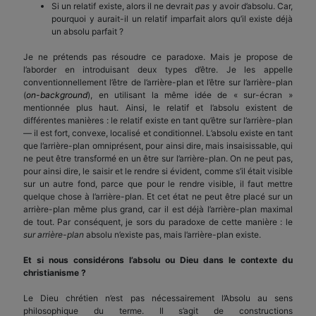
Si un relatif existe, alors il ne devrait
pas
y avoir d’absolu. Car,
pourquoi y aurait-il un relatif imparfait alors qu’il existe déjà
un absolu parfait ?
Je ne prétends pas résoudre ce paradoxe. Mais je propose de
l’aborder en introduisant deux types d’être. Je les appelle
conventionnellement l’être de l’arrière-plan et l’être sur l’arrière-plan
(
on-background
), en utilisant la même idée de « sur-écran »
mentionnée plus haut. Ainsi, le relatif et l’absolu existent de
différentes manières : le relatif existe en tant qu’être sur l’arrière-plan
— il est fort, convexe, localisé et conditionnel. L’absolu existe en tant
que l’arrière-plan omniprésent, pour ainsi dire, mais insaisissable, qui
ne peut être transformé en un être sur l’arrière-plan. On ne peut pas,
pour ainsi dire, le saisir et le rendre si évident, comme s’il était visible
sur un autre fond, parce que pour le rendre visible, il faut mettre
quelque chose à l’arrière-plan. Et cet état ne peut être placé sur un
arrière-plan même plus grand, car il est déjà l’arrière-plan maximal
de tout. Par conséquent, je sors du paradoxe de cette manière : le
sur arrière-plan
absolu n’existe pas, mais l’arrière-plan existe.
Et si nous considérons l’absolu ou Dieu dans le contexte du
christianisme ?
Le Dieu chrétien n’est pas nécessairement l’Absolu au sens
philosophique du terme. Il s’agit de constructions