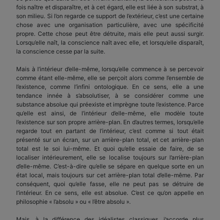
fois naître et disparaître, et à cet égard, elle est liée à son substrat, à
son milieu. Si l’on regarde ce support de l’extérieur, c’est une certaine
chose avec une organisation particulière, avec une spécificité
propre. Cette chose peut être détruite, mais elle peut aussi surgir.
Lorsqu’elle naît, la conscience naît avec elle, et lorsqu’elle disparaît,
la conscience cesse par la suite.
Mais à l’intérieur d’elle-même, lorsqu’elle commence à se percevoir
comme étant elle-même, elle se perçoit alors comme l’ensemble de
l’existence, comme l’infini ontologique. En ce sens, elle a une
tendance innée à s’absolutiser, à se considérer comme une
substance absolue qui préexiste et imprègne toute l’existence. Parce
qu’elle est ainsi, de l’intérieur d’elle-même, elle modèle toute
l’existence sur son propre arrière-plan. En d’autres termes, lorsqu’elle
regarde tout en partant de l’intérieur, c’est comme si tout était
présenté sur un écran, sur un arrière-plan total, et cet arrière-plan
total est le soi lui-même. Et quoi qu’elle essaie de faire, de se
localiser intérieurement, elle se localise toujours sur l’arrière-plan
d’elle-même. C’est-à-dire qu’elle se sépare en quelque sorte en un
état local, mais toujours sur cet arrière-plan total d’elle-même. Par
conséquent, quoi qu’elle fasse, elle ne peut pas se détruire de
l’intérieur. En ce sens, elle est absolue. C’est ce qu’on appelle en
philosophie « l’absolu » ou « l’être absolu ».
Mais, à la différence des idéalistes classiques, j’accorde plus