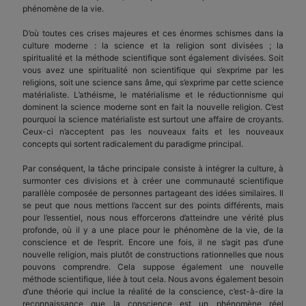
phénomène de la vie.
D’où toutes ces crises majeures et ces énormes schismes dans la
culture moderne : la science et la religion sont divisées ; la
spiritualité et la méthode scientifique sont également divisées. Soit
vous avez une spiritualité non scientifique qui s’exprime par les
religions, soit une science sans âme, qui s’exprime par cette science
matérialiste. L’athéisme, le matérialisme et le réductionnisme qui
dominent la science moderne sont en fait la nouvelle religion. C’est
pourquoi la science matérialiste est surtout une affaire de croyants.
Ceux-ci n’acceptent pas les nouveaux faits et les nouveaux
concepts qui sortent radicalement du paradigme principal.
Par conséquent, la tâche principale consiste à intégrer la culture, à
surmonter ces divisions et à créer une communauté scientifique
parallèle composée de personnes partageant des idées similaires. Il
se peut que nous mettions l’accent sur des points différents, mais
pour l’essentiel, nous nous efforcerons d’atteindre une vérité plus
profonde, où il y a une place pour le phénomène de la vie, de la
conscience et de l’esprit. Encore une fois, il ne s’agit pas d’une
nouvelle religion, mais plutôt de constructions rationnelles que nous
pouvons comprendre. Cela suppose également une nouvelle
méthode scientifique, liée à tout cela. Nous avons également besoin
d’une théorie qui inclue la réalité de la conscience, c’est-à-dire la
reconnaissance que la conscience est un phénomène réel