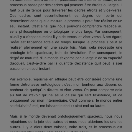
processus passe par des cadres qui peuvent être étroits ou larges. Il
faut plus de temps pour traverser les cadres étroits et vice-versa.
Ces cadres sont essentiellement les degrés de liberté qui
déterminent dans quelle mesure le processus peut être réalisé en un
seul instant. C’est ainsi que nous pouvons comprendre l’espace au
sens philosophique ou ontologique le plus large. Par conséquent,
plus il y a d’espace, moins il y a de temps, et vice-versa. À cet égard,
l’idéal est l’absence totale de temps, lorsque le processus peut se
réaliser pleinement en une seule fois. Mais cela nécessite une
ontologie très spacieuse, fruit de l’évolution. Par conséquent, le
degré de maturité d’un monde s’exprime par la largeur de sa capacité
d’accueil, c’est-à-dire par la quantité d’existence qu’il peut laisser
passer en un seul instant.
Par exemple, l’égoïsme en éthique peut être considéré comme une
forme d’étroitesse ontologique ; c’est mon bonheur aux dépens du
bonheur de quelqu’un d’autre, et vice-versa. On peut comparer cela
au fait de n’avoir qu’une seule caisse qui sert l’existence, et ce
uniquement par mon intermédiaire. C’est comme si le monde entier
se réduisait à moi, me laissant le choix : c’est moi ou l’autre.
Mais si le monde devenait ontologiquement spacieux, nous nous
réjouirions de la joie des autres et nous nous aiderions les uns les
autres. Il y a alors deux caisses, voire trois, et le processus est