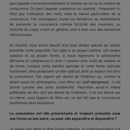
que j’appelle conventionnellement la matière de vie ou la matière de
conscience. On peut l’appeler substance ou substrat ; l’important ici
n’est pas l’utilisation des mots, mais la nature particulière de la
conscience. Par conséquent, toutes les tentatives du matérialisme
de présenter la conscience comme l’activité des neurones, ou
l’activité du corps vivant en général, sont à mon avis des tentatives
infructueuses.
En résumé, nous avons besoin d’un type d’objet spécial qui puisse
posséder cette propriété. Cet objet a sa propre matière, son propre
substrat et sa propre forme, si nous reprenons la philosophie
d’Aristote et comprenons l’« être » comme cette unité de matière et
de forme. Lorsque cette matière spéciale et cette forme spéciale
fusionnent, elles produisent un être spécial, dont un aspect est alors
la conscience. Cet aspect est donné de l’intérieur ou, comme le
)
disent aussi les philosophes, c’est l’être-soi (
self-beingness
; il est
donné comme une sorte d’intériorité. Peut-être serait-il même
préférable de dire qu’il est donné de l’intérieur ; il lui est donné par
lui-même, sous l’aspect de l’être-soi, ce qui fait que la conscience
s’enflamme dans l’existence.
La conscience est-elle préexistante et toujours présente sous
une forme ou une autre, ou peut-elle apparaître et disparaître ?
Je pense que dans un être vivant ordinaire, la conscience peut à la