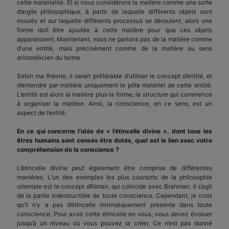
cette matérialité. Et si nous considérons la matière comme une sorte
d’argile philosophique, à partir de laquelle différents objets sont
moulés et sur laquelle différents processus se déroulent, alors une
forme doit être ajoutée à cette matière pour que ces objets
apparaissent. Maintenant, nous ne parlons pas de la matière comme
d’une entité, mais précisément comme de la matière au sens
aristotélicien du terme.
Selon ma théorie, il serait préférable d’utiliser le concept d’entité, et
d’entendre par matière uniquement le pôle matériel de cette entité.
L’entité est alors la matière plus la forme, la structure qui commence
à organiser la matière. Ainsi, la conscience, en ce sens, est un
aspect de l’entité.
En ce qui concerne l’idée de « l’étincelle divine », dont tous les
êtres humains sont censés être dotés, quel est le lien avec votre
compréhension de la conscience ?
L’étincelle divine peut également être comprise de différentes
manières. L’un des exemples les plus courants de la philosophie
orientale est le concept d’Atman, qui coïncide avec Brahman. Il s’agit
de la partie indestructible de toute conscience. Cependant, je crois
qu’il n’y a pas d’étincelle intrinsèquement présente dans toute
conscience. Pour avoir cette étincelle en vous, vous devez évoluer
jusqu’à un niveau où vous pouvez la créer. Ce n’est pas donné