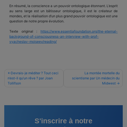
En résumé, la conscience a un pouvoir ontologique étonnant. L’esprit
au sens large est un bâtisseur ontologique, il est le créateur de
mondes, et la réalisation d’un plus grand pouvoir ontologique est une
question de notre propre évolution.
Texte original :
https://www.essentiafoundation.org/the-eternal-
background-of-consciousness-an-interview-with-prof-
vyacheslav-moiseev/reading/
Navigation
Devrais-je méditer ? Tout ceci
La montée mortelle du
n’est-il qu’un rêve ? par Joan
scientisme par Un médecin du
de
Tollifson
Midwest
l’article
S'inscrire à notre