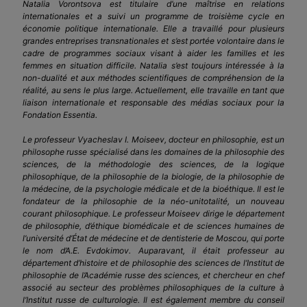
Natalia Vorontsova est titulaire d’une maîtrise en relations
internationales et a suivi un programme de troisième cycle en
économie politique internationale. Elle a travaillé pour plusieurs
grandes entreprises transnationales et s’est portée volontaire dans le
cadre de programmes sociaux visant à aider les familles et les
femmes en situation difficile. Natalia s’est toujours intéressée à la
non-dualité et aux méthodes scientifiques de compréhension de la
réalité, au sens le plus large. Actuellement, elle travaille en tant que
liaison internationale et responsable des médias sociaux pour la
Fondation Essentia.
Le professeur Vyacheslav I. Moiseev, docteur en philosophie, est un
philosophe russe spécialisé dans les domaines de la philosophie des
sciences, de la méthodologie des sciences, de la logique
philosophique, de la philosophie de la biologie, de la philosophie de
la médecine, de la psychologie médicale et de la bioéthique. Il est le
fondateur de la philosophie de la néo-unitotalité, un nouveau
courant philosophique. Le professeur Moiseev dirige le département
de philosophie, d’éthique biomédicale et de sciences humaines de
l’université d’État de médecine et de dentisterie de Moscou, qui porte
le nom d’A.E. Evdokimov. Auparavant, il était professeur au
département d’histoire et de philosophie des sciences de l’Institut de
philosophie de l’Académie russe des sciences, et chercheur en chef
associé au secteur des problèmes philosophiques de la culture à
l’Institut russe de culturologie. Il est également membre du conseil