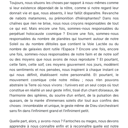
Toujours, nous situons les choses par rapport à nous-mêmes comme
si leur existence dépendait de la nôtre, comme si notre regard leur
donnait vie et que, nous absents, il leur fallût disparaître. Revanche
de nabots matamores, ou prémonition d’hiérophantes? Dans nos
chaînes que rien ne brise, nous nous croyons responsables de tout
ce qui est. Mais encore une fois, sommes-nous responsables du
perpétuel holocauste cosmique ? Encore une fois, sommes-nous
responsables du nombre de planètes qui tournent autour de notre
Soleil ou du nombre d’étoiles que contient la Voie Lactée ou du
nombre de galaxies dont rutile l’Espace ? Encore une fois, encore
une fois, sommes-nous responsables de notre faim et de notre soif
ou des moyens que nous avons de nous reproduire ? Et pourtant,
cette faim, cette soif, ces moyens gouvernent nos jours, modèlent
nos sentiments et nos pensées, nous inspirent à chaque instant ce
qui nous définit, établissent notre person­nalité. Et pourtant, le
mouvement cosmique crée notre milieu ; nous n’en pouvons
abstraire la Terre où nous vivons : l’univers est un seul corps où tout
constitue en réalité un seul geste infini, tissé d’un chant d’oiseaux, de
l’harmonie des sphères, du sou­rire d’un enfant, de la pulsation des
quasars, de la marée d’immenses soleils d’or tout aux confins des
choses : innombrable et unique, le geste même de Dieu s’orchestrant
sans fin dans l’infiniment grand et l’infiniment petit.
Quelle part, alors, y avons-nous ? Fantoches ou mages, nous devons
apprendre à nous connaître enfin et à reconnaître quelle est notre