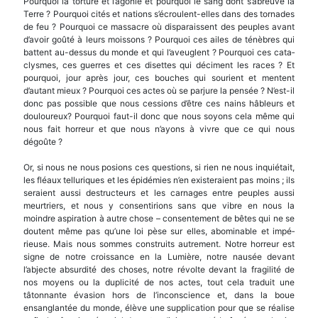
Pourquoi la torture et l’agonie et pourquoi le sang dont s’abreuve la
Terre ? Pour­quoi cités et nations s’écroulent-elles dans des tor­nades
de feu ? Pourquoi ce massacre où disparaissent des peuples avant
d’avoir goûté à leurs moissons ? Pourquoi ces ailes de ténèbres qui
battent au-dessus du monde et qui l’aveuglent ? Pourquoi ces cata­
clysmes, ces guerres et ces disettes qui déciment les races ? Et
pourquoi, jour après jour, ces bouches qui sourient et mentent
d’autant mieux ? Pourquoi ces actes où se parjure la pensée ? N’est-il
donc pas possible que nous cessions d’être ces nains hâbleurs et
douloureux? Pourquoi faut-il donc que nous soyons cela même qui
nous fait horreur et que nous n’ayons à vivre que ce qui nous
dégoûte ?
Or, si nous ne nous posions ces questions, si rien ne nous inquiétait,
les fléaux telluriques et les épidémies n’en existeraient pas moins ; ils
seraient aussi destructeurs et les carnages entre peuples aussi
meurtriers, et nous y consentirions sans que vibre en nous la
moindre aspiration à autre chose – con­sentement de bêtes qui ne se
doutent même pas qu’une loi pèse sur elles, abominable et impé­
rieuse. Mais nous sommes construits autrement. Notre horreur est
signe de notre croissance en la Lumière, notre nausée devant
l’abjecte absurdité des choses, notre révolte devant la fragilité de
nos moyens ou la duplicité de nos actes, tout cela tra­duit une
tâtonnante évasion hors de l’inconscience et, dans la boue
ensanglantée du monde, élève une supplication pour que se réalise