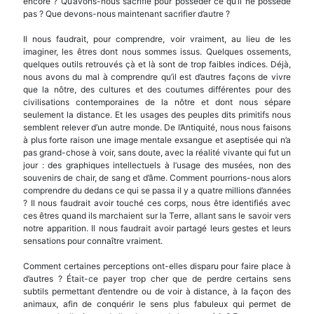
encore ? Qu’avons-nous sacrifié pour posséder ce qu’il ne possède
pas ? Que devons-nous maintenant sacrifier d’autre ?
Il nous faudrait, pour comprendre, voir vrai­ment, au lieu de les
imaginer, les êtres dont nous sommes issus. Quelques ossements,
quelques outils retrouvés çà et là sont de trop faibles indices. Déjà,
nous avons du mal à comprendre qu’il est d’autres façons de vivre
que la nôtre, des cultures et des coutumes différentes pour des
civilisations contem­poraines de la nôtre et dont nous sépare
seulement la distance. Et les usages des peuples dits primitifs nous
semblent relever d’un autre monde. De l’Antiquité, nous nous faisons
à plus forte raison une image mentale exsangue et aseptisée qui n’a
pas grand-chose à voir, sans doute, avec la réalité vivante qui fut un
jour : des graphiques intellectuels à l’usage des musées, non des
souvenirs de chair, de sang et d’âme. Comment pourrions-nous alors
comprendre du de­dans ce qui se passa il y a quatre millions d’années
? Il nous faudrait avoir touché ces corps, nous être identifiés avec
ces êtres quand ils marchaient sur la Terre, allant sans le savoir vers
notre apparition. Il nous faudrait avoir partagé leurs gestes et leurs
sen­sations pour connaître vraiment.
Comment certaines perceptions ont-elles dis­paru pour faire place à
d’autres ? Était-ce payer trop cher que de perdre certains sens
subtils permettant d’entendre ou de voir à distance, à la façon des
ani­maux, afin de conquérir le sens plus fabuleux qui permet de