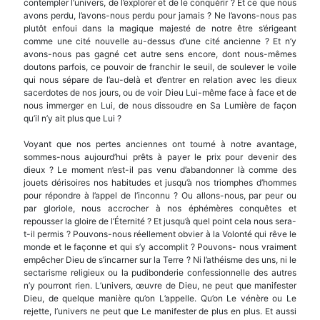
contempler l’univers, de l’explorer et de le conquérir ? Et ce que nous
avons perdu, l’avons-nous perdu pour jamais ? Ne l’avons-nous pas
plutôt enfoui dans la magique majesté de notre être s’éri­geant
comme une cité nouvelle au-dessus d’une cité ancienne ? Et n’y
avons-nous pas gagné cet autre sens encore, dont nous-mêmes
doutons parfois, ce pouvoir de franchir le seuil, de soulever le voile
qui nous sépare de l’au-delà et d’entrer en relation avec les dieux
sacerdotes de nos jours, ou de voir Dieu Lui-même face à face et de
nous immerger en Lui, de nous dissoudre en Sa Lumière de façon
qu’il n’y ait plus que Lui ?
Voyant que nos pertes anciennes ont tourné à notre avantage,
sommes-nous aujourd’hui prêts à payer le prix pour devenir des
dieux ? Le moment n’est-il pas venu d’abandonner là comme des
jouets dérisoires nos habitudes et jusqu’à nos triomphes d’hommes
pour répondre à l’appel de l’inconnu ? Ou allons-nous, par peur ou
par gloriole, nous accrocher à nos éphémères conquêtes et
repousser la gloire de l’Éternité ? Et jusqu’à quel point cela nous sera-
t-il permis ? Pouvons-nous réellement obvier à la Volonté qui rêve le
monde et le façonne et qui s’y accomplit ? Pouvons- nous vraiment
empêcher Dieu de s’incarner sur la Terre ? Ni l’athéisme des uns, ni le
sectarisme religieux ou la pudibonderie confessionnelle des autres
n’y pourront rien. L’univers, œuvre de Dieu, ne peut que manifester
Dieu, de quelque manière qu’on L’appelle. Qu’on Le vénère ou Le
rejette, l’univers ne peut que Le manifester de plus en plus. Et aussi