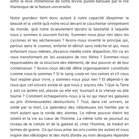
enfin le rêve im­mémorial de notre divine pureté bafouée par le rire
titanesque de la Nature universelle.
Notre grandeur tient donc autant à notre capacité d’exprimer la
beauté et la vérité qu’à notre recul devant le cauchemar omniprésent
du monde, qu’à notre écœurement devant la bestialité à laquelle
nous y sommes si souvent forcés. Sommes-nous pour rien dans les
cyclones et les sécheresses ? Avons-nous inventé le principe qui,
partout dans le cosmos, enfante et détruit sans relâche et qui, nous
enfantant nous-mêmes, d’avance médite notre disparition, fût-ce en
nous transformant en les assassins de nos frères ? Sommes-nous
responsables de la structure des éléments, de leur pouvoir et de leur
combinaison ? Avons-nous décidé d’être orga­niquement constitués
comme nous le sommes ? Si le sang coule en nos veines et s’il nous
faut respirer pour vivre, y sommes-nous pour rien ? Et dépend-il de
nous que cet univers existe et que nous y soyons nés ? Que la Terre
y soit ce qu’elle est, placée où elle est, tournant à la vitesse où elle
tourne ? Com­ment échapperions-nous à la loi qui meut les galaxies
au prix d’immesurables destructions ? Tout, dans cet univers, se
solde par la mort. La splendeur des nébuleuses est hantée par la
mort autant que la ronde des atomes. Le même pouvoir éteint les
soleils et la vie au cœur de l’homme. La même lutte se poursuit au
niveau de la cellule et de la galaxie et, chez l’homme, se traduit en
termes de guerre. Ce qui nous arme les uns contre les autres et nous
inspire des idéologies et des mots d’ordre au nom desquels répandre