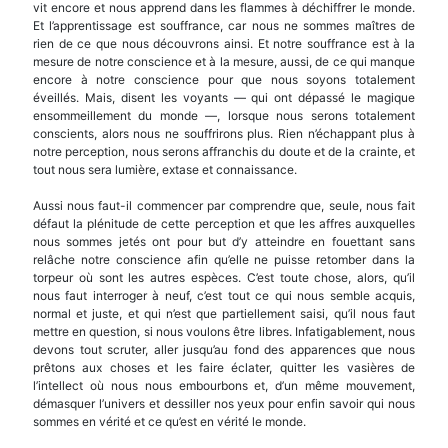
vit encore et nous apprend dans les flammes à déchiffrer le monde.
Et l’appren­tissage est souffrance, car nous ne sommes maîtres de
rien de ce que nous découvrons ainsi. Et notre souffrance est à la
mesure de notre conscience et à la mesure, aussi, de ce qui manque
encore à notre conscience pour que nous soyons totalement
éveillés. Mais, disent les voyants — qui ont dépassé le magique
ensommeillement du monde —, lorsque nous serons totalement
conscients, alors nous ne souffrirons plus. Rien n’échappant plus à
notre perception, nous serons affranchis du doute et de la crainte, et
tout nous sera lumière, extase et connaissance.
Aussi nous faut-il commencer par comprendre que, seule, nous fait
défaut la plénitude de cette perception et que les affres auxquelles
nous sommes jetés ont pour but d’y atteindre en fouettant sans
relâche notre conscience afin qu’elle ne puisse re­tomber dans la
torpeur où sont les autres espèces. C’est toute chose, alors, qu’il
nous faut interroger à neuf, c’est tout ce qui nous semble acquis,
normal et juste, et qui n’est que partiellement saisi, qu’il nous faut
mettre en question, si nous voulons être libres. Infatigablement, nous
devons tout scru­ter, aller jusqu’au fond des apparences que nous
prêtons aux choses et les faire éclater, quitter les vasières de
l’intellect où nous nous embourbons et, d’un même mouvement,
démasquer l’univers et des­siller nos yeux pour enfin savoir qui nous
sommes en vérité et ce qu’est en vérité le monde.