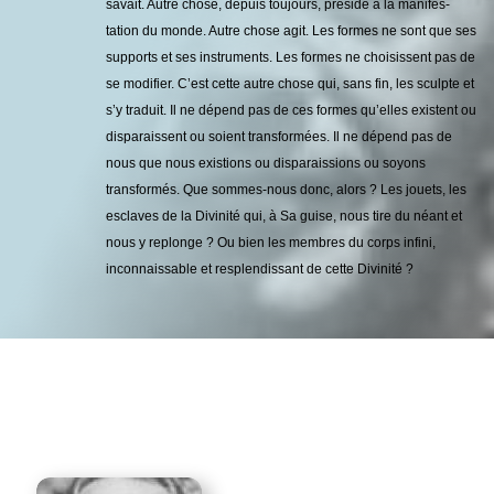
savait. Autre chose, depuis toujours, préside à la manifes­
tation du monde. Autre chose agit. Les formes ne sont que ses
supports et ses instruments. Les formes ne choisissent pas de
se modifier. C’est cette autre chose qui, sans fin, les sculpte et
s’y traduit. Il ne dépend pas de ces formes qu’elles existent ou
dis­paraissent ou soient transformées. Il ne dépend pas de
nous que nous existions ou disparaissions ou soyons
transformés. Que sommes-nous donc, alors ? Les jouets, les
esclaves de la Divinité qui, à Sa guise, nous tire du néant et
nous y replonge ? Ou bien les membres du corps infini,
inconnaissable et resplendissant de cette Divinité ?