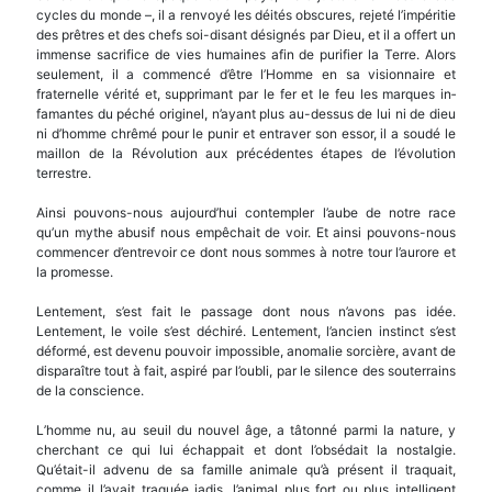
cycles du monde –, il a renvoyé les déités obscures, rejeté l’impéritie
des prêtres et des chefs soi-disant désignés par Dieu, et il a offert un
im­mense sacrifice de vies humaines afin de purifier la Terre. Alors
seulement, il a commencé d’être l’Homme en sa visionnaire et
fraternelle vérité et, supprimant par le fer et le feu les marques in­
famantes du péché originel, n’ayant plus au-dessus de lui ni de dieu
ni d’homme chrêmé pour le punir et entraver son essor, il a soudé le
maillon de la Révolution aux précédentes étapes de l’évolution
terrestre.
Ainsi pouvons-nous aujourd’hui contempler l’aube de notre race
qu’un mythe abusif nous empêchait de voir. Et ainsi pouvons-nous
commencer d’entrevoir ce dont nous sommes à notre tour l’au­rore et
la promesse.
Lentement, s’est fait le passage dont nous n’avons pas idée.
Lentement, le voile s’est déchiré. Lente­ment, l’ancien instinct s’est
déformé, est devenu pouvoir impossible, anomalie sorcière, avant de
disparaître tout à fait, aspiré par l’oubli, par le silence des souterrains
de la conscience.
L’homme nu, au seuil du nouvel âge, a tâtonné parmi la nature, y
cherchant ce qui lui échappait et dont l’obsédait la nostalgie.
Qu’était-il advenu de sa famille animale qu’à présent il traquait,
comme il l’avait traquée jadis, l’animal plus fort ou plus intelligent