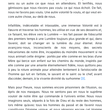
sens ou un autre ce que nous en attendions. Et terrifiés, nous
gémissons que nous n’avons pas voulu ce qui nous échoit. De fait,
nous ne l’avons pas voulu. Une autre volonté l’a voulu, et qui veut en­
core autre chose, au-delà de nous.
Infaillible, indécelable et inlassable, une immense Volonté est à
l’œuvre et traverse les hommes, les utilise en vue de ses desseins et,
ce faisant, les élève vers la Lumière — les fait passer de l’obscurité
des premiers temps à une Lumière toujours plus grande et qui, dans
l’avenir, doit se changer en la lumière du Jour éternel. Ainsi
avançons-nous, in­conscients de nos moyens, des secrets
mécanismes de notre être, incapables du moindre mouvement si ne
nous animait cette énigme : portés par elle comme en les bras d’une
Mère qui berce son enfant sur les chemins du monde, inspirés par
elle comme par une amante éternellement fidèle, nous quittons peu
à peu la roture animale pour atteindre lente­ment à l’aristocratie de
l’homme qui luit en l’artiste, le savant et le saint ou le chef, avant
d’accéder, de­main, à la vivante divinité du surhomme
[3]
.
Mais pour l’heure, nous sommes encore pri­sonniers de l’illusion, ou
épris de nos masques. Nous ne sentons pas en nous le suprême
vouloir de notre être qui commande à l’univers entier. Nous nous
imaginons seuls, séparés à la fois de Dieu et du reste des hommes,
lors même qu’avec tous les hommes du passé et de l’avenir nous
constituons l’Homme unique, et nous séparons encore cet Homme