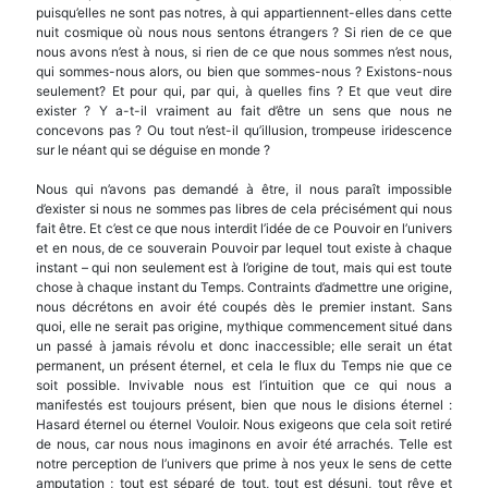
puisqu’elles ne sont pas notres, à qui appartiennent-elles dans cette
nuit cos­mique où nous nous sentons étrangers ? Si rien de ce que
nous avons n’est à nous, si rien de ce que nous sommes n’est nous,
qui sommes-nous alors, ou bien que sommes-nous ? Existons-nous
seulement? Et pour qui, par qui, à quelles fins ? Et que veut dire
exister ? Y a-t-il vraiment au fait d’être un sens que nous ne
concevons pas ? Ou tout n’est-il qu’il­lusion, trompeuse iridescence
sur le néant qui se déguise en monde ?
Nous qui n’avons pas demandé à être, il nous paraît impossible
d’exister si nous ne sommes pas libres de cela précisément qui nous
fait être. Et c’est ce que nous interdit l’idée de ce Pouvoir en l’univers
et en nous, de ce souverain Pouvoir par lequel tout existe à chaque
instant – qui non seule­ment est à l’origine de tout, mais qui est toute
chose à chaque instant du Temps. Contraints d’admettre une origine,
nous décrétons en avoir été coupés dès le premier instant. Sans
quoi, elle ne serait pas ori­gine, mythique commencement situé dans
un passé à jamais révolu et donc inaccessible; elle serait un état
permanent, un présent éternel, et cela le flux du Temps nie que ce
soit possible. Invivable nous est l’intuition que ce qui nous a
manifestés est toujours présent, bien que nous le disions éternel :
Hasard éternel ou éternel Vouloir. Nous exigeons que cela soit retiré
de nous, car nous nous imaginons en avoir été arrachés. Telle est
notre perception de l’univers que prime à nos yeux le sens de cette
amputation ; tout est séparé de tout, tout est désuni, tout rêve et