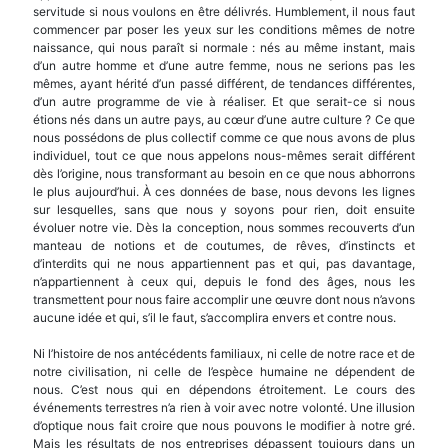
servitude si nous voulons en être délivrés. Humblement, il nous faut
commencer par poser les yeux sur les condi­tions mêmes de notre
naissance, qui nous paraît si normale : nés au même instant, mais
d’un autre homme et d’une autre femme, nous ne serions pas les
mêmes, ayant hérité d’un passé différent, de tendances différentes,
d’un autre programme de vie à réaliser. Et que serait-ce si nous
étions nés dans un autre pays, au cœur d’une autre culture ? Ce que
nous possédons de plus collectif comme ce que nous avons de plus
individuel, tout ce que nous appelons nous-mêmes serait différent
dès l’origine, nous transformant au besoin en ce que nous abhorrons
le plus aujourd’hui. À ces données de base, nous devons les lignes
sur lesquelles, sans que nous y soyons pour rien, doit ensuite
évoluer notre vie. Dès la conception, nous sommes recouverts d’un
manteau de notions et de coutumes, de rêves, d’ins­tincts et
d’interdits qui ne nous appartiennent pas et qui, pas davantage,
n’appartiennent à ceux qui, depuis le fond des âges, nous les
transmettent pour nous faire accomplir une œuvre dont nous n’avons
aucune idée et qui, s’il le faut, s’accomplira envers et contre nous.
Ni l’histoire de nos antécédents familiaux, ni celle de notre race et de
notre civilisation, ni celle de l’espèce humaine ne dépendent de
nous. C’est nous qui en dépendons étroitement. Le cours des
événements terrestres n’a rien à voir avec notre volonté. Une illusion
d’optique nous fait croire que nous pouvons le modifier à notre gré.
Mais les ré­sultats de nos entreprises dépassent toujours dans un