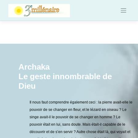
Skip
to
content
Archaka
Le geste innombrable de
Dieu
Il nous faut comprendre également ceci : la pierre avait-elle le
pouvoir de se changer en fleur, et le lézard en oiseau ? Le
singe avait-il le pouvoir de se changer en homme ? Le
pouvoir était en lui, sans doute. Mais était-il capable de le
découvrir et de s’en servir ? Autre chose était là, qui voyait et