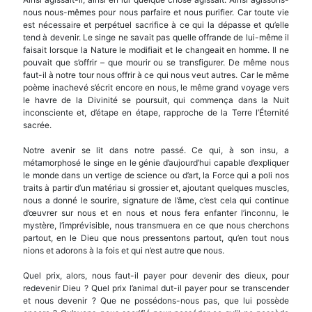
nous nous-mêmes pour nous parfaire et nous purifier. Car toute vie
est néces­saire et perpétuel sacrifice à ce qui la dépasse et qu’elle
tend à devenir. Le singe ne savait pas quelle offrande de lui-même il
faisait lorsque la Nature le modifiait et le changeait en homme. Il ne
pouvait que s’offrir – que mourir ou se transfigurer. De même nous
faut-il à notre tour nous offrir à ce qui nous veut autres. Car le même
poème inachevé s’écrit encore en nous, le même grand voyage vers
le havre de la Divinité se poursuit, qui commença dans la Nuit
inconsciente et, d’étape en étape, rap­proche de la Terre l’Éternité
sacrée.
Notre avenir se lit dans notre passé. Ce qui, à son insu, a
métamorphosé le singe en le génie d’aujourd’hui capable d’expliquer
le monde dans un vertige de science ou d’art, la Force qui a poli nos
traits à partir d’un matériau si grossier et, ajoutant quelques muscles,
nous a donné le sourire, signa­ture de l’âme, c’est cela qui continue
d’œuvrer sur nous et en nous et nous fera enfanter l’inconnu, le
mystère, l’imprévisible, nous transmuera en ce que nous cherchons
partout, en le Dieu que nous pres­sentons partout, qu’en tout nous
nions et adorons à la fois et qui n’est autre que nous.
Quel prix, alors, nous faut-il payer pour devenir des dieux, pour
redevenir Dieu ? Quel prix l’animal dut-il payer pour se transcender
et nous devenir ? Que ne possédons-nous pas, que lui possède