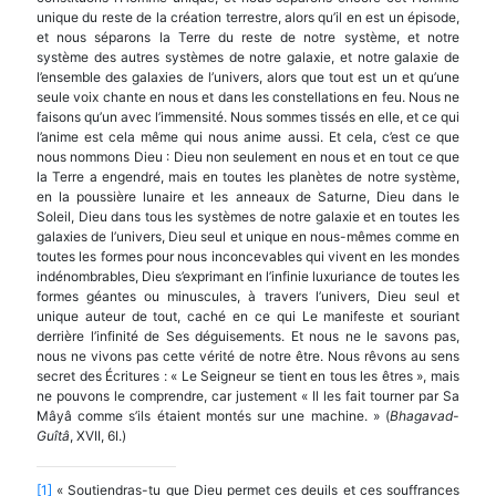
unique du reste de la création terrestre, alors qu’il en est un épisode,
et nous séparons la Terre du reste de notre système, et notre
système des autres systèmes de notre galaxie, et notre galaxie de
l’ensemble des galaxies de l’univers, alors que tout est un et qu’une
seule voix chante en nous et dans les constellations en feu. Nous ne
faisons qu’un avec l’immensité. Nous sommes tissés en elle, et ce qui
l’anime est cela même qui nous anime aussi. Et cela, c’est ce que
nous nommons Dieu : Dieu non seulement en nous et en tout ce que
la Terre a engendré, mais en toutes les planètes de notre système,
en la poussière lunaire et les anneaux de Saturne, Dieu dans le
Soleil, Dieu dans tous les systèmes de notre galaxie et en toutes les
galaxies de l’univers, Dieu seul et unique en nous-mêmes comme en
toutes les formes pour nous inconcevables qui vivent en les mondes
indénombrables, Dieu s’exprimant en l’infinie luxu­riance de toutes les
formes géantes ou minuscules, à travers l’univers, Dieu seul et
unique auteur de tout, caché en ce qui Le manifeste et souriant
derrière l’infinité de Ses déguisements. Et nous ne le savons pas,
nous ne vivons pas cette vérité de notre être. Nous rêvons au sens
secret des Écritures : « Le Seigneur se tient en tous les êtres », mais
ne pouvons le comprendre, car justement « Il les fait tourner par Sa
Mâyâ comme s’ils étaient montés sur une machine. » (
Bhagavad-
Gu
î
t
â
, XVII, 6I.)
[1]
« Soutiendras-tu que Dieu permet ces deuils et ces souffrances