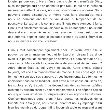
long­temps que cet univers n’aura pas visiblement mani­festé Dieu,
aussi longtemps qu’il ne se connaîtra pas Dieu, le but de la création
ne sera pas atteint. À cela, nous ne pouvons-nous opposer. Nous
pouvons certes disparaître, et même nous faire disparaître, mais
nous ne pouvons annuler l’œuvre divine ni l’empêcher de se
poursuivre. Le sachant, le com­prenant, il nous reste bien peu à faire.
Il nous faut simplement le vouloir nous aussi et l’accepter, il nous faut
descendre en nous-mêmes et nous renon­cer, il nous faut, comme
des enfants, appeler dans le palpable silence du Soleil éternel et
nous sou­mettre à son vœu créateur.
Il nous faut comprendre également ceci : la pierre avait-elle le
pouvoir de se changer en fleur, et le lézard en oiseau ? Le singe
avait-il le pouvoir de se changer en homme ? Le pouvoir était en lui,
sans doute. Mais était-il capable de le découvrir et de s’en servir ?
Autre chose était là, qui voyait et savait. Autre chose, depuis
toujours, préside à la manifes­tation du monde. Autre chose agit. Les
formes ne sont que ses supports et ses instruments. Les formes ne
choisissent pas de se modifier. C’est cette autre chose qui, sans fin,
les sculpte et s’y traduit. Il ne dépend pas de ces formes qu’elles
existent ou dis­paraissent ou soient transformées. Il ne dépend pas de
nous que nous existions ou disparaissions ou soyons transformés.
Que sommes-nous donc, alors ? Les jouets, les esclaves de la
Divinité qui, à Sa guise, nous tire du néant et nous y replonge ? Ou
bien les membres du corps infini, inconnaissable et resplendissant