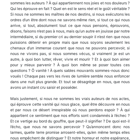
sommes les auteurs ? À qui appartiennent nos joies et nos douleurs ?
Qui les éprouve en fait ? Quel en est le sens réel et le goût véritable ?
Si nous ne sommes les maîtres de nos destins, si nous exécutons les
ordres d’un être dont nous ne savons même rien, si tout ce qui nous
ar­rive, si tout, absolument tout ce que nous pensons, éprouvons,
disons, faisons n’est pas à nous, mais qu’un autre en jouisse par notre
intermédiaire, si du premier cri au dernier soupir il n’est rien que nous
puissions détenir en propre mais que nous soyons seulement les
chenaux d’un immense courant que nous ne pouvons percevoir, si
nous ne vivons pas, si nous sommes vécus, si vraiment je est un
autre, à quoi bon lutter, rêver, vivre et mourir ? Et à quoi bon aimer
pour y mieux parvenir ? À quoi bon même se poser toutes ces
questions ? Ô vanité ! À quels sables mouvants sommes-nous donc
voués ! Chaque pas vers les rives de lumière semble nous enfoncer
dans une nuit plus grande. Et tout se désagrège en nous, que nous
avons un instant cru saisir et posséder.
Mais justement, si nous ne sommes les vrais auteurs de nos actes,
qui éprouve cette vanité qui nous glace, quel être découvre en nous
et par nous ce désert irrespirable où nous perdons espoir ? À qui
appartient ce sentiment que nos efforts sont con­damnés à l’échec ?
Et ce vertige au bord du gouffre, que peut-il signifier ? De quoi est-il
l’écho, que nous ne savons percevoir ? Qu’annoncent donc nos
larmes, quelle terre promise arrosent-elles, qu’en même temps elles
nous empêchent de distinguer ? Et notre horreur et notre espérance,