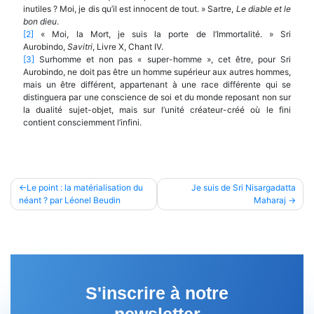
inutiles ? Moi, je dis qu’il est innocent de tout. » Sartre,
Le diable et le
bon dieu
.
[2]
« Moi, la Mort, je suis la porte de l’Immortalité. » Sri
Aurobindo,
Savitri
, Livre X, Chant IV.
[3]
Surhomme et non pas « super-homme », cet être, pour Sri
Aurobindo, ne doit pas être un homme supérieur aux autres hommes,
mais un être différent, appartenant à une race différente qui se
distinguera par une conscience de soi et du monde reposant non sur
la dualité sujet-objet, mais sur l’unité créateur-créé où le fini
contient consciemment l’infini.
Navigation
Le point : la matérialisation du
Je suis de Sri Nisargadatta
néant ? par Léonel Beudin
Maharaj
de
l’article
S'inscrire à notre
newsletter