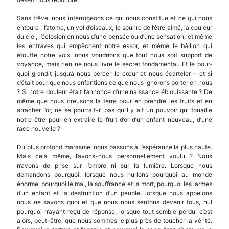
Sans trêve, nous interrogeons ce qui nous constitue et ce qui nous
entoure : l’atome, un vol d’oiseaux, le sourire de l’être aimé, la couleur
du ciel, l’éclosion en nous d’une pensée ou d’une sensation, et même
les entraves qui empêchent notre essor, et même le bâillon qui
étouffe notre voix, nous vou­drions que tout nous soit support de
voyance, mais rien ne nous livre le secret fondamental. Et le pour­
quoi grandit jusqu’à nous percer le cœur et nous écarteler – et si
c’était pour que nous enfantions ce que nous ignorons porter en nous
? Si notre douleur était l’annonce d’une naissance éblouissante ? De
même que nous creusons la terre pour en prendre les fruits et en
arracher l’or, ne se pourrait-il pas qu’il y ait un pouvoir qui fouaille
notre être pour en extraire le fruit d’or d’un enfant nouveau, d’une
race nouvelle ?
Du plus profond marasme, nous passons à l’es­pérance la plus haute.
Mais cela même, l’avons-nous personnellement voulu ? Nous
n’avons de prise sur l’ombre ni sur la lumière. Lorsque nous
demandons pourquoi, lorsque nous hurlons pourquoi au monde
énorme, pourquoi le mal, la souffrance et la mort, pourquoi les larmes
d’un enfant et la destruction d’un peuple, lorsque nous appelons
nous ne savons quoi et que nous nous sentons devenir fous, nul
pourquoi n’ayant reçu de réponse, lorsque tout semble perdu, c’est
alors, peut-être, que nous sommes le plus près de toucher la vérité.