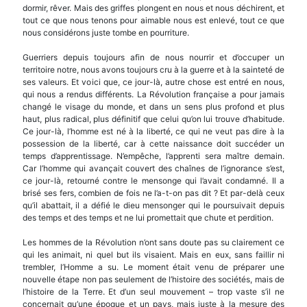
dormir, rêver. Mais des griffes plongent en nous et nous déchirent, et
tout ce que nous tenons pour aimable nous est enlevé, tout ce que
nous considérons juste tombe en pourriture.
Guerriers depuis toujours afin de nous nourrir et d’occuper un
territoire notre, nous avons toujours cru à la guerre et à la sainteté de
ses valeurs. Et voici que, ce jour-là, autre chose est entré en nous,
qui nous a rendus différents. La Révolution française a pour jamais
changé le visage du monde, et dans un sens plus profond et plus
haut, plus radical, plus définitif que celui qu’on lui trouve d’habitude.
Ce jour-là, l’homme est né à la liberté, ce qui ne veut pas dire à la
possession de la liberté, car à cette naissance doit succéder un
temps d’ap­prentissage. N’empêche, l’apprenti sera maître demain.
Car l’homme qui avançait couvert des chaînes de l’ignorance s’est,
ce jour-là, retourné contre le mensonge qui l’avait condamné. Il a
brisé ses fers, combien de fois ne l’a-t-on pas dit ? Et par-delà ceux
qu’il abattait, il a défié le dieu mensonger qui le poursuivait depuis
des temps et des temps et ne lui promettait que chute et perdition.
Les hommes de la Révolution n’ont sans doute pas su clairement ce
qui les animait, ni quel but ils visaient. Mais en eux, sans faillir ni
trembler, l’Homme a su. Le moment était venu de préparer une
nouvelle étape non pas seulement de l’histoire des sociétés, mais de
l’histoire de la Terre. Et d’un seul mouvement – trop vaste s’il ne
concernait qu’une époque et un pays, mais juste à la mesure des