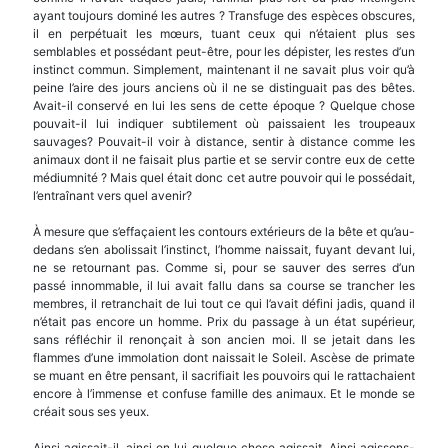
ayant toujours dominé les autres ? Trans­fuge des espèces obscures,
il en perpétuait les mœurs, tuant ceux qui n’étaient plus ses
semblables et possédant peut-être, pour les dépister, les restes d’un
instinct commun. Simplement, maintenant il ne savait plus voir qu’à
peine l’aire des jours anciens où il ne se distinguait pas des bêtes.
Avait-il con­servé en lui les sens de cette époque ? Quelque chose
pouvait-il lui indiquer subtilement où paissaient les troupeaux
sauvages? Pouvait-il voir à distance, sentir à distance comme les
animaux dont il ne faisait plus partie et se servir contre eux de cette
médiumnité ? Mais quel était donc cet autre pouvoir qui le possédait,
l’entraînant vers quel avenir?
À mesure que s’effaçaient les contours exté­rieurs de la bête et qu’au-
dedans s’en abolissait l’instinct, l’homme naissait, fuyant devant lui,
ne se retournant pas. Comme si, pour se sauver des serres d’un
passé innommable, il lui avait fallu dans sa course se trancher les
membres, il retranchait de lui tout ce qui l’avait défini jadis, quand il
n’était pas encore un homme. Prix du passage à un état supé­rieur,
sans réfléchir il renonçait à son ancien moi. Il se jetait dans les
flammes d’une immolation dont naissait le Soleil. Ascèse de primate
se muant en être pensant, il sacrifiait les pouvoirs qui le ratta­chaient
encore à l’immense et confuse famille des animaux. Et le monde se
créait sous ses yeux.
Ainsi agissait-il, ainsi en lui quelque chose agis­sait. Ainsi agissons-