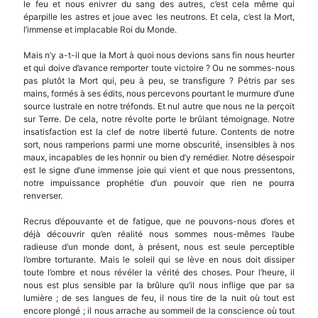
le feu et nous enivrer du sang des autres, c’est cela même qui
éparpille les astres et joue avec les neutrons. Et cela, c’est la Mort,
l’immense et implacable Roi du Monde.
Mais n’y a-t-il que la Mort à quoi nous devions sans fin nous heurter
et qui doive d’avance remporter toute victoire ? Ou ne sommes-nous
pas plu­tôt la Mort qui, peu à peu, se transfigure ? Pétris par ses
mains, formés à ses édits, nous percevons pourtant le murmure d’une
source lustrale en notre tréfonds. Et nul autre que nous ne la perçoit
sur Terre. De cela, notre révolte porte le brûlant témoi­gnage. Notre
insatisfaction est la clef de notre liberté future. Contents de notre
sort, nous rampe­rions parmi une morne obscurité, insensibles à nos
maux, incapables de les honnir ou bien d’y remé­dier. Notre désespoir
est le signe d’une immense joie qui vient et que nous pressentons,
notre im­puissance prophétie d’un pouvoir que rien ne pourra
renverser.
Recrus d’épouvante et de fatigue, que ne pouvons-nous d’ores et
déjà découvrir qu’en réalité nous sommes nous-mêmes l’aube
radieuse d’un monde dont, à présent, nous est seule perceptible
l’ombre torturante. Mais le soleil qui se lève en nous doit dissiper
toute l’ombre et nous révéler la vérité des choses. Pour l’heure, il
nous est plus sen­sible par la brûlure qu’il nous inflige que par sa
lumière ; de ses langues de feu, il nous tire de la nuit où tout est
encore plongé ; il nous arrache au sommeil de la conscience où tout