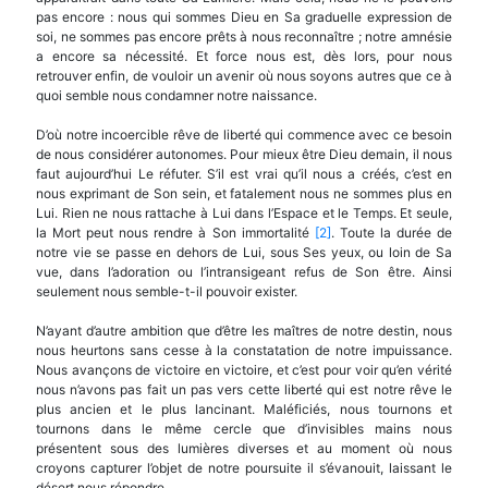
pas encore : nous qui sommes Dieu en Sa graduelle expression de
soi, ne sommes pas encore prêts à nous reconnaître ; notre amnésie
a encore sa nécessité. Et force nous est, dès lors, pour nous
retrouver enfin, de vouloir un avenir où nous soyons autres que ce à
quoi semble nous condamner notre naissance.
D’où notre incoercible rêve de liberté qui com­mence avec ce besoin
de nous considérer autonomes. Pour mieux être Dieu demain, il nous
faut aujour­d’hui Le réfuter. S’il est vrai qu’il nous a créés, c’est en
nous exprimant de Son sein, et fatalement nous ne sommes plus en
Lui. Rien ne nous rattache à Lui dans l’Espace et le Temps. Et seule,
la Mort peut nous rendre à Son immortalité
[2]
. Toute la durée de
notre vie se passe en dehors de Lui, sous Ses yeux, ou loin de Sa
vue, dans l’adoration ou l’intransi­geant refus de Son être. Ainsi
seulement nous semble-t-il pouvoir exister.
N’ayant d’autre ambition que d’être les maîtres de notre destin, nous
nous heurtons sans cesse à la constatation de notre impuissance.
Nous avançons de victoire en victoire, et c’est pour voir qu’en vérité
nous n’avons pas fait un pas vers cette liberté qui est notre rêve le
plus ancien et le plus lancinant. Maléficiés, nous tournons et
tournons dans le même cercle que d’invisibles mains nous
présentent sous des lumières diverses et au moment où nous
croyons capturer l’objet de notre poursuite il s’évanouit, laissant le
désert nous répondre.