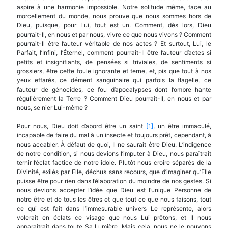
aspire à une harmonie impossible. Notre solitude même, face au
morcellement du monde, nous prouve que nous sommes hors de
Dieu, puisque, pour Lui, tout est un. Comment, dès lors, Dieu
pourrait-Il, en nous et par nous, vivre ce que nous vivons ? Com­ment
pourrait-Il être l’auteur véritable de nos actes ? Et surtout, Lui, le
Parfait, l’Infini, l’Éternel, com­ment pourrait-Il être l’auteur d’actes si
petits et insignifiants, de pensées si triviales, de sentiments si
grossiers, être cette foule ignorante et terne, et, pis que tout à nos
yeux effarés, ce dément sanguinaire qui parfois la flagelle, ce
fauteur de génocides, ce fou d’apocalypses dont l’ombre hante
régulièrement la Terre ? Comment Dieu pourrait-Il, en nous et par
nous, se nier Lui-même ?
Pour nous, Dieu doit d’abord être un saint
[1]
, un être immaculé,
incapable de faire du mal à un insecte et toujours prêt, cependant, à
nous accabler. À dé­faut de quoi, Il ne saurait être Dieu. L’indigence
de notre condition, si nous devions l’imputer à Dieu, nous paraîtrait
ternir l’éclat factice de notre idole. Plutôt nous croire séparés de la
Divinité, exilés par Elle, déchus sans recours, que d’imaginer qu’Elle
puisse être pour rien dans l’élaboration du moindre de nos gestes. Si
nous devions accepter l’idée que Dieu est l’unique Personne de
notre être et de tous les êtres et que tout ce que nous faisons, tout
ce qui est fait dans l’immesurable univers Le représente, alors
volerait en éclats ce visage que nous Lui prê­tons, et Il nous
apparaîtrait dans toute Sa Lumière. Mais cela, nous ne le pouvons