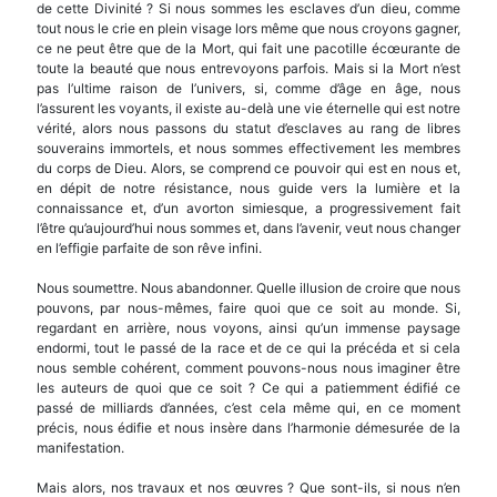
de cette Divinité ? Si nous sommes les esclaves d’un dieu, comme
tout nous le crie en plein visage lors même que nous croyons gagner,
ce ne peut être que de la Mort, qui fait une pacotille écœurante de
toute la beauté que nous entrevoyons parfois. Mais si la Mort n’est
pas l’ultime raison de l’univers, si, comme d’âge en âge, nous
l’assurent les voyants, il existe au-delà une vie éternelle qui est notre
vérité, alors nous passons du statut d’esclaves au rang de libres
souverains im­mortels, et nous sommes effectivement les membres
du corps de Dieu. Alors, se comprend ce pouvoir qui est en nous et,
en dépit de notre résistance, nous guide vers la lumière et la
connaissance et, d’un avorton simiesque, a progressivement fait
l’être qu’aujourd’hui nous sommes et, dans l’avenir, veut nous changer
en l’effigie parfaite de son rêve infini.
Nous soumettre. Nous abandonner. Quelle illusion de croire que nous
pouvons, par nous-mêmes, faire quoi que ce soit au monde. Si,
regardant en arrière, nous voyons, ainsi qu’un immense paysage
endormi, tout le passé de la race et de ce qui la précéda et si cela
nous semble cohérent, comment pouvons-nous nous imaginer être
les auteurs de quoi que ce soit ? Ce qui a patiemment édifié ce
passé de mil­liards d’années, c’est cela même qui, en ce moment
précis, nous édifie et nous insère dans l’harmonie démesurée de la
manifestation.
Mais alors, nos travaux et nos œuvres ? Que sont-ils, si nous n’en