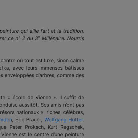
ture qui allie l’art et la tradition.
e
trer ce n° 2 du 3
Millénaire. Nourris
centre où tout est luxe, sinon calme
Kafka, avec leurs immenses bâtisses
tés enveloppées d’arbres, comme des
te « école de Vienne ». Il suffit de
onduise aussitôt. Ses amis n’ont pas
ésors nationaux », riches, célèbres,
hmden
, Eric Brauer,
Wolfgang Hutter
.
que Peter Proksch, Kurt Regschek,
 Vienne est le centre d’une peinture