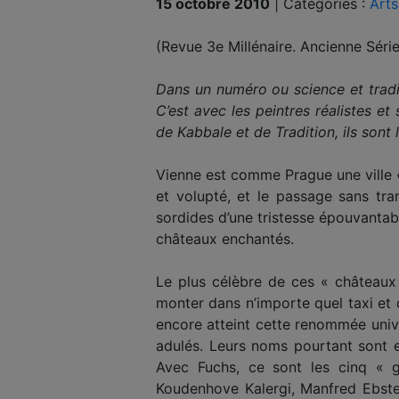
15 octobre 2010
|
Catégories :
Arts
(Revue 3e Millénaire. Ancienne Séri
Dans un numéro ou science et traditi
C’est avec les peintres réalistes e
de Kabbale et de Tradition, ils son
Vienne est comme Prague une ville «
et volupté, et le passage sans tra
sordides d’une tristesse épouvanta
châteaux enchantés.
Le plus célèbre de ces « châteaux 
monter dans n’importe quel taxi et 
encore atteint cette renommée unive
adulés. Leurs noms pourtant sont 
Avec Fuchs, ce sont les cinq « g
Koudenhove Kalergi, Manfred Ebster,