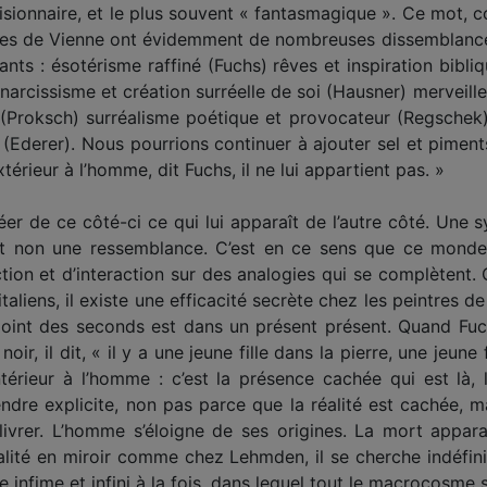
is visionnaire, et le plus souvent « fantasmagique ». Ce mot,
peintres de Vienne ont évidemment de nombreuses dissembla
s : ésotérisme raffiné (Fuchs) rêves et inspiration bibliq
arcissisme et création surréelle de soi (Hausner) merveille
 (Proksch) surréalisme poétique et provocateur (Regschek).
 (Ederer). Nous pourrions continuer à ajouter sel et piment
érieur à l’homme, dit Fuchs, il ne lui appartient pas. »
créer de ce côté-ci ce qui lui apparaît de l’autre côté. Une
et non une ressemblance. C’est en ce sens que ce mond
tion et d’interaction sur des analogies qui se complètent. 
taliens, il existe une efficacité secrète chez les peintres d
 point des seconds est dans un présent présent. Quand Fuc
r, il dit, « il y a une jeune fille dans la pierre, une jeune 
 intérieur à l’homme : c’est la présence cachée qui est l
dre explicite, non pas parce que la réalité est cachée, ma
élivrer. L’homme s’éloigne de ses origines. La mort appara
lité en miroir comme chez Lehmden, il se cherche indéfi
e infime et infini à la fois, dans lequel tout le macrocosm