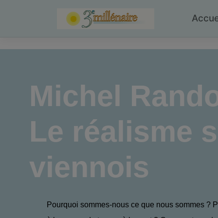
Skip
to
Accue
content
Michel Rand
Le réalisme 
viennois
Pourquoi sommes-nous ce que nous sommes ? P