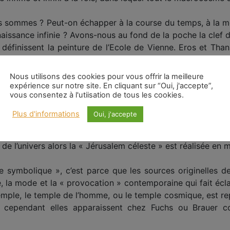
sommes ? Peut-on échapper à la course du temps, à la m
naissance infinie ? Avons-nous au fond de la poche la clef d
 définissent la peinture de l’Ecole de Vienne. Eros et Tha
de fourmille de révélations, de paroles prophétiques, de me
ole incarnée dans toutes les particules du visible. Encore un
Nous utilisons des cookies pour vous offrir la meilleure
ulement pour susciter des développements spirituels, psyc
expérience sur notre site. En cliquant sur “Oui, j'accepte”,
vous consentez à l'utiisation de tous les cookies.
s, nous devenons capables de peindre. »
Plus d'informations
Oui, j'accepte
art » ou même d’un art métaphysique. La réalité est. Elle
ture » si « ici » et « maintenant » j’habite mon univers, m
 l’univers alors la « Jérusalem céleste » est réalisée en m
ymbolique », c’est parce que les sources originelles de l’
té, la mode et la « provocation » contemporaine qui fait écla
temple, le temple de l’homme, ou le temple cosmique, est 
 et cependant elles apparaissent chez Fuchs ou Brauer 