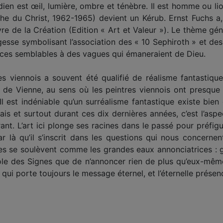
dien est œil, lumière, ombre et ténèbre. Il est homme ou lio
e du Christ, 1962-1965) devient un Kérub. Ernst Fuchs a, par
ivre de la Création (Edition « Art et Valeur »). Le thème gé
sse symbolisant l’association des « 10 Sephiroth » et des 
rices semblables à des vagues qui émaneraient de Dieu.
s viennois a souvent été qualifié de réalisme fantastiqu
e de Vienne, au sens où les peintres viennois ont presque
e. Il est indéniable qu’un surréalisme fantastique existe 
is et surtout durant ces dix dernières années, c’est l’asp
. L’art ici plonge ses racines dans le passé pour préfigure
ar là qu’il s’inscrit dans les questions qui nous concernen
es se soulèvent comme les grandes eaux annonciatrices : 
rôle des Signes que de n’annoncer rien de plus qu’eux-même
qui porte toujours le message éternel, et l’éternelle prése