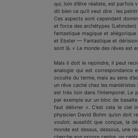
qui, loin d’être réaliste, est parfo
dit bien ce qu’il veut dire : les 
Ces aspects sont cependant dominant
et force des archétypes (Lehmden) n
fantastique magique et allégorique
et Ebster — Fantastique et dérision
sont là. « Le monde des rêves est ext
Mais il doit le rejoindre, il peut re
analogie qui est correspondance 
occulte du terme, mais au sens d’ac
un rêve caché chez les maniéristes i
est très loin dans l’intemporel. Le
par exemple sur un bloc de basalte noi
faut délivrer ». C’est cela le ciel
physicien David Bohm qu’on doit ren
vouloir, aussitôt que conçue, la d
monde est dessus, dessous, une réa
cherche son propre centre, un centr