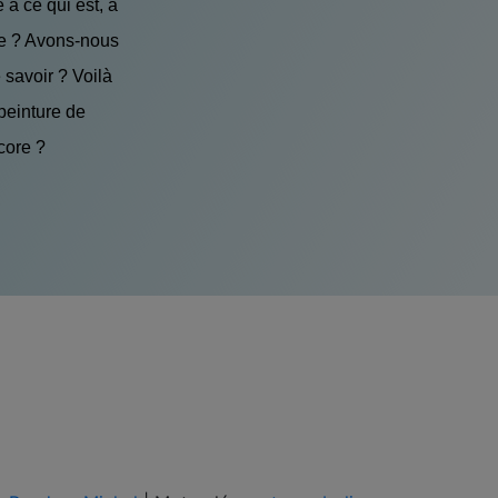
à ce qui est, à
nie ? Avons-nous
 savoir ? Voilà
 peinture de
core ?