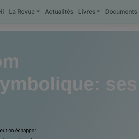
il
La Revue
Actualités
Livres
Documents g
om
symbolique: ses
eut-on échapper