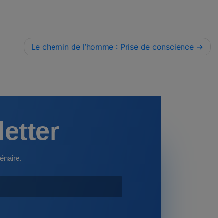
Le chemin de l’homme : Prise de conscience
letter
énaire.