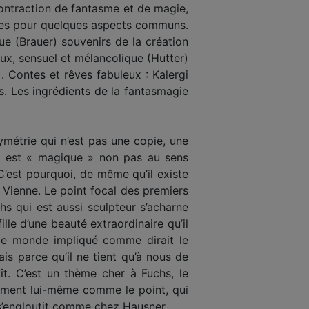
 contraction de fantasme et de magie,
nces pour quelques aspects communs.
ue (Brauer) souvenirs de la création
ux, sensuel et mélancolique (Hutter)
 Contes et rêves fabuleux : Kalergi
s. Les ingrédients de la fantasmagie
 symétrie qui n’est pas une copie, une
e est « magique » non pas au sens
C’est pourquoi, de même qu’il existe
e Vienne. Le point focal des premiers
hs qui est aussi sculpteur s’acharne
fille d’une beauté extraordinaire qu’il
à, le monde impliqué comme dirait le
is parce qu’il ne tient qu’à nous de
ît. C’est un thème cher à Fuchs, le
niment lui-même comme le point, qui
e s’engloutit comme chez Hausner.