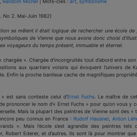
,
Random Michel
|
Mots-clés :
art
,
symbolisme
e. No 2. Mai-Juin 1982)
on se mêlent il était logique de rechercher une école de pein
t symboliques de Vienne que nous avons donc choisi d’illus
t les voyageurs du temps présent, immuable et éternel.
 chargée ». Chargée d’incongruités tout d’abord entre son 
nsitions aux quartiers voisins qui évoquent l’univers de 
ble. Enfin la proche banlieue cache de magnifiques proprié
» est sans conteste celui d’
Ernst Fuchs
. Le maître de cet
de prononcer le nom d’« Ernst Fuchs » pour qu’on vous y c
rselle. Mais la plupart des peintres de Vienne sont des « tr
encore peu connus en France :
Rudolf Hausner
,
Anton Le
rands ». Mais l’école s’est agrandie des peintres tels 
 Robert Ederer, et d’autres. Ils sont là pour montrer que