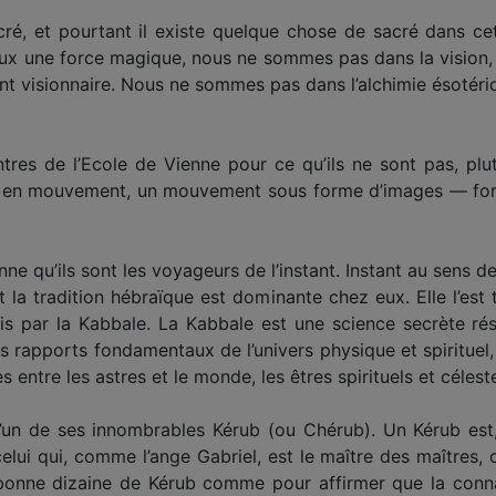
ré, et pourtant il existe quelque chose de sacré dans c
eux une force magique, nous ne sommes pas dans la visio
nt visionnaire. Nous ne sommes pas dans l’alchimie ésotériq
tres de l’Ecole de Vienne pour ce qu’ils ne sont pas, plut
ce en mouvement, un mouvement sous forme d’images — force
ne qu’ils sont les voyageurs de l’instant. Instant au sens de
la tradition hébraïque est dominante chez eux. Elle l’est 
ourris par la Kabbale. La Kabbale est une science secrète 
 les rapports fondamentaux de l’univers physique et spiritue
s entre les astres et le monde, les êtres spirituels et céles
’un de ses innombrables Kérub (ou Chérub). Un Kérub est,
elui qui, comme l’ange Gabriel, est le maître des maîtres, o
bonne dizaine de Kérub comme pour affirmer que la conna