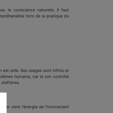
, la conscience naturelle. Il faut
ompréhensible hors de la pratique du
n est utile. Ses usages sont infinis et
roblèmes humains, car le zen contrôle
d’affaires.
isser venir l’énergie de l’inconscient