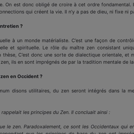
. On est donc obligé de croire à cet ordre fondamental. Il
ections qui créent la vie. Il n’y a pas de dieu, ni fixe ni p
ntretien ?
uelle à un monde matérialiste. C’est une façon de contrôler
elle et spirituelle. Le rôle du maître zen consistant u
 thèse, C’est donc une sorte de dialectique orientale, et
n, ils en sont imprégnés de par la tradition mentale de la 
 zen en Occident ?
imum disons utilitaires, du zen seront intégrés dans la me
 rappelait les principes du Zen. Il concluait ainsi :
que le zen. Paradoxalement, ce sont les Occidentaux qui en
 cependant que les principes de base du zen ont imprégné