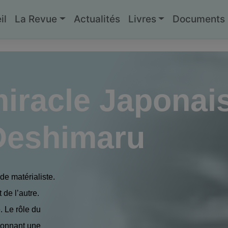
il
La Revue
Actualités
Livres
Documents g
miracle Japonais
Deshimaru
de matérialiste.
 de l’autre.
e. Le rôle du
donnant une