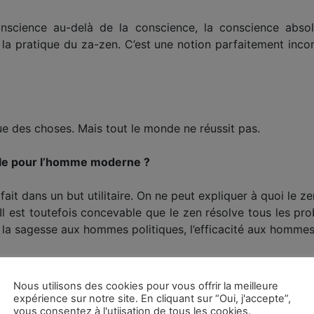
nscience au-delà de la conscience, la conscience absolue
 la pratique du za-zen. C’est une notion parfaitement inc
ue des choses. Mais tout le monde ne réussit pas.
ile pour l’homme moderne ?
 fait dans un but utilitaire. On ne peut expliquer à quoi le ze
. Il est toutefois concevable que le zen résolve tous les p
la sagesse aux hommes politiques, l’efficacité aux hommes 
e le zen et la psychanalyse ?
Nous utilisons des cookies pour vous offrir la meilleure
’est difficile de répondre, mais je peux dire ceci : il faut la
expérience sur notre site. En cliquant sur “Oui, j'accepte”,
vous consentez à l'utiisation de tous les cookies.