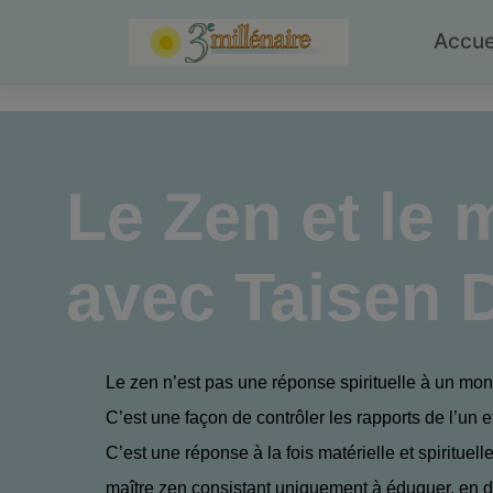
Skip
to
Accue
content
Le Zen et le 
avec Taisen 
Le zen n’est pas une réponse spirituelle à un mon
C’est une façon de contrôler les rapports de l’un et
C’est une réponse à la fois matérielle et spirituell
maître zen consistant uniquement à éduquer, en 