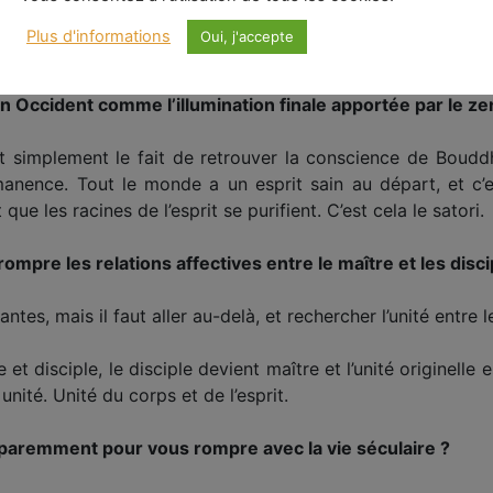
Plus d'informations
Oui, j'accepte
chologie du comportement sont parfaitement d’accord avec 
 en Occident comme l’illumination finale apportée par le ze
st simplement le fait de retrouver la conscience de Boudd
nence. Tout le monde a un esprit sain au départ, et c’e
que les racines de l’esprit se purifient. C’est cela le satori.
rompre les relations affectives entre le maître et les disci
tes, mais il faut aller au-delà, et rechercher l’unité entre le
t disciple, le disciple devient maître et l’unité originelle
unité. Unité du corps et de l’esprit.
pparemment pour vous rompre avec la vie séculaire ?