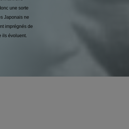
donc une sorte
nes Japonais ne
ont imprégnés de
 ils évoluent.