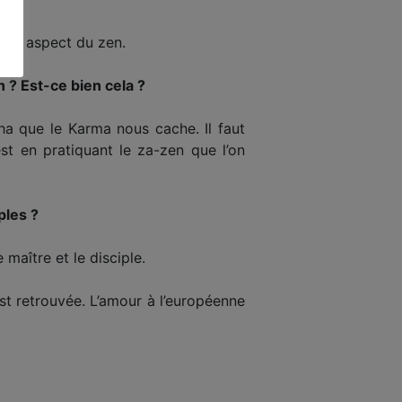
cet aspect du zen.
n ? Est-ce bien cela ?
ha que le Karma nous cache. Il faut
st en pratiquant le za-zen que l’on
ples ?
 maître et le disciple.
 est retrouvée. L’amour à l’européenne