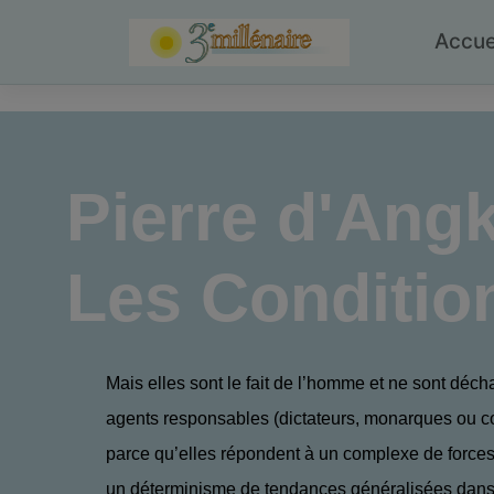
Skip
to
Accue
content
Pierre d'Ang
Les Condition
Mais elles sont le fait de l’homme et ne sont déch
agents responsables (dictateurs, monarques ou c
parce qu’elles répondent à un complexe de forces 
un déterminisme de tendances généralisées dans 