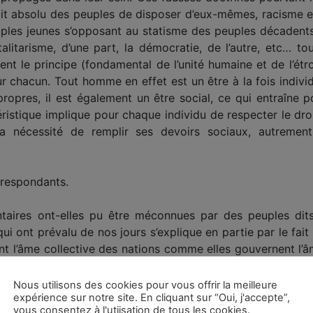
roit absolu des peuples de disposer d’eux-mêmes, racisme et 
ples jeunes s’opposant au statisme des peuples décadent
totalitarisme, d’une part, la démocratie, de l’autre, etc… t
nt le principe (fondamental de l’unité humaine et de l’étroi
ur chacun. Tout homme en effet est un être à la fois individ
propres, il est également un être social, ce qui entraîne p
ristique implique pour chaque individu de respecter le droi
 nécessité de remplir ses devoirs sociaux, autrement
rrespondants.
aires ont-elles pu être méconnues par des peuples dits
i ont prévalu de nos jours s’explique en partie par le fait
nt l’âme collective des nations comme elles gouvernent l’âme
 une conception pseudo-scientifique de la vie, celle-ci dev
e les intérêts et des appétits rivaux, et cette lutte nous
Nous utilisons des cookies pour vous offrir la meilleure
expérience sur notre site. En cliquant sur “Oui, j'accepte”,
rès pour l’humanité. Ce n’est là, affirmaient les sophiste
vous consentez à l'utiisation de tous les cookies.