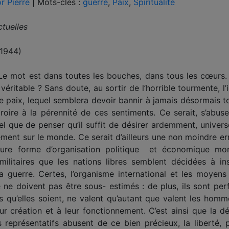
r Pierre
|
Mots-clés :
guerre
,
Paix
,
Spiritualité
ctuelles
 1944)
? Le mot est dans toutes les bouches, dans tous les cœurs
 véritable ? Sans doute, au sortir de l’horrible tourmente, 
e paix, lequel semblera devoir bannir à jamais désormais tou
croire à la pérennité de ces sentiments. Ce serait, s’abu
l que de penser qu’il suffit de désirer ardemment, univers
ivement sur le monde. Ce serait d’ailleurs une non moindre er
ure forme d’organisation politique et économique mon
militaires que les nations libres semblent décidées à ins
a guerre. Certes, l’organisme international et les moyens 
e ne doivent pas être sous- estimés : de plus, ils sont per
es qu’elles soient, ne valent qu’autant que valent les homm
eur création et à leur fonctionnement. C’est ainsi que la 
eprésentatifs abusent de ce bien précieux, la liberté, pou