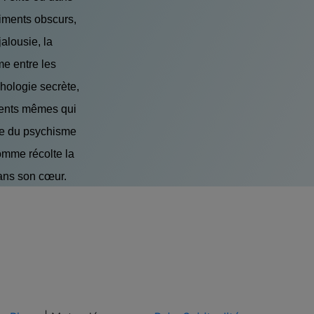
iments obscurs,
jalousie, la
e entre les
chologie secrète,
ments mêmes qui
sée du psychisme
homme récolte la
dans son cœur.