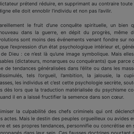
ictateur prétend réduire, en supprimant au contraire toute li
ne elle doit ennoblir l’individu et non pas l’avilir.
eillement le fruit d’une conquête spirituelle, un bien q
ouveau dans la guerre, en dépit du progrès, même des 
évolutions sont moins des événements venant fondre sur no
ue l’expression d’un état psychologique intérieur et, génér
 de Dieu : ce n’est là qu’une image symbolique. Mais elles
sables (dictateurs, monarques ou conquérants) que parce 
sme de tendances généralisées dans l’élite ou dans les ma
simulés, tels l’orgueil, l’ambition, la jalousie, la c
asses, les individus et c’est cette psychologie secrète, sou
dès lors que la traduction matérialisée du psychisme coll
and il en a laissé fructifier la semence dans son cœur.
nimiser la culpabilité des chefs criminels qui ont décle
actes. Mais le destin des peuples orgueilleux ou avides est 
e et ses propres tendances, personnifie ou concrétise en 
 propagés dans leur sein. Ces fausses doctrines pourtan