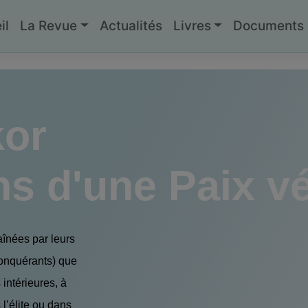
il
La Revue
Actualités
Livres
Documents g
kor
s d'une Paix vé
aînées par leurs
onquérants) que
intérieures, à
l’élite ou dans