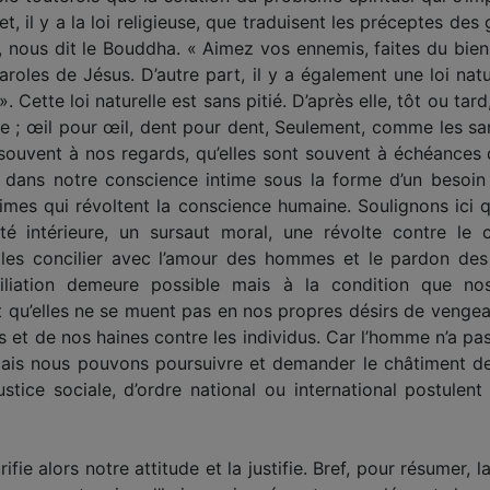
fet, il y a la loi religieuse, que traduisent les préceptes des
», nous dit le Bouddha. « Aimez vos ennemis, faites du bien
paroles de Jésus. D’autre part, il y a également une loi nat
». Cette loi naturelle est sans pitié. D’après elle, tôt ou tar
e ; œil pour œil, dent pour dent, Seulement, comme les san
 souvent à nos regards, qu’elles sont souvent à échéances d
 dans notre conscience intime sous la forme d’un besoin
crimes qui révoltent la conscience humaine. Soulignons ici
té intérieure, un sursaut moral, une révolte contre le 
es concilier avec l’amour des hommes et le pardon des 
ciliation demeure possible mais à la condition que no
et qu’elles ne se muent pas en nos propres désirs de venge
 et de nos haines contre les individus. Car l’homme n’a pas 
. Mais nous pouvons poursuivre et demander le châtiment 
stice sociale, d’ordre national ou international postulen
ie alors notre attitude et la justifie. Bref, pour résumer, l