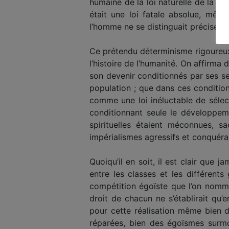
humaine de la loi naturelle de la co
était une loi fatale absolue, même
l’homme ne se distinguait précisémen
Ce prétendu déterminisme rigoureux, 
l’histoire de l’humanité. On affirm
son devenir conditionnés par ses s
population ; que dans ces conditions
comme une loi inéluctable de sélec
conditionnant seule le développem
spirituelles étaient méconnues, s
impérialismes agressifs et conquéran
Quoiqu’il en soit, il est clair que j
entre les classes et les différent
compétition égoïste que l’on nomme 
droit de chacun ne s’établirait qu
pour cette réalisation même bien d
réparées, bien des égoïsmes surmon