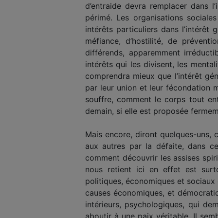
d’entraide devra remplacer dans l’i
périmé. Les organisations sociale
intérêts particuliers dans l’intérêt
méfiance, d’hostilité, de prévent
différends, apparemment irréductib
intérêts qui les divisent, les menta
comprendra mieux que l’intérêt gén
par leur union et leur fécondation
souffre, comment le corps tout entie
demain, si elle est proposée fermeme
Mais encore, diront quelques-uns, c
aux autres par la défaite, dans ce
comment découvrir les assises spiri
nous retient ici en effet est sur
politiques, économiques et sociaux 
causes économiques, et démocratiqu
intérieurs, psychologiques, qui de
aboutir à une paix véritable. Il se