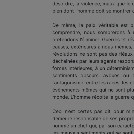
désordre, la violence, maux que le d
bien dont l’homme doit se montrer dig
De même, la paix véritable est par
comprendre, nous sombrerons à n
prétendons l’éliminer. Guerres et r
causes, extérieures à nous-mêmes, q
révolutions ne sont pas des fléaux
déchaînées par leurs agents respon
forces intérieures, à un détermini
sentiments obscurs, avoués ou dis
l’antagonisme entre les races, les cl
événements mêmes qui ne sont plus 
monde. L’homme récolte la guerre qu
Ceci n’est certes pas dit pour mi
demeure responsable de ses propres 
nommé un chef qui, par son caractèr
les mauvais sentiments qui se sont