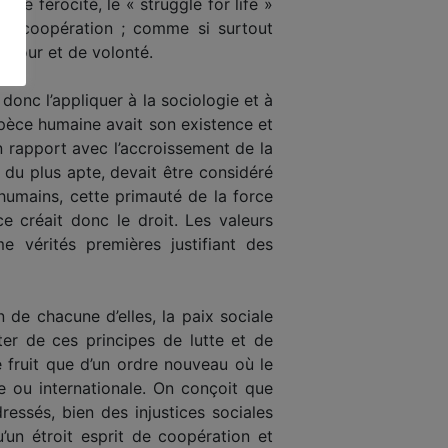
de férocité, le « struggle for life »
, la coopération ; comme si surtout
’amour et de volonté.
donc l’appliquer à la sociologie et à
spèce humaine avait son existence et
 rapport avec l’accroissement de la
e du plus apte, devait être considéré
humains, cette primauté de la force
 créait donc le droit. Les valeurs
e vérités premières justifiant des
in de chacune d’elles, la paix sociale
ter de ces principes de lutte et de
e fruit que d’un ordre nouveau où le
e ou internationale. On conçoit que
essés, bien des injustices sociales
’un étroit esprit de coopération et