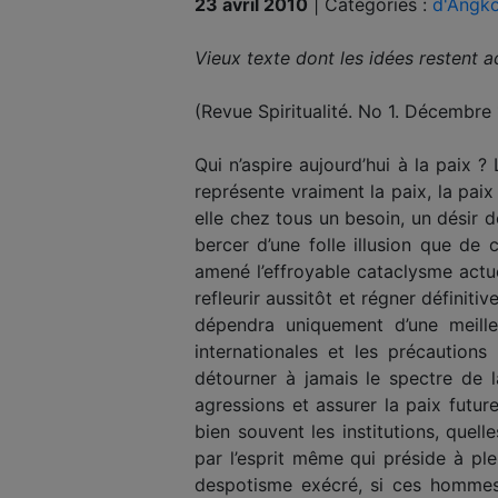
23 avril 2010
|
Catégories :
d'Angko
Vieux texte dont les idées restent a
(Revue Spiritualité. No 1. Décembre
Qui n’aspire aujourd’hui à la paix 
représente vraiment la paix, la paix
elle chez tous un besoin, un désir d
bercer d’une folle illusion que de 
amené l’effroyable cataclysme actue
refleurir aussitôt et régner définit
dépendra uniquement d’une meille
internationales et les précautions 
détourner à jamais le spectre de l
agressions et assurer la paix futur
bien souvent les institutions, quell
par l’esprit même qui préside à pl
despotisme exécré, si ces hommes r