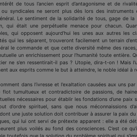
ntérêt de tous l’ancien esprit d’antagonisme et de rivalit
s ou syndicales ne seront plus dès lors des instruments 
 général. Le sentiment de la solidarité de tous, gage de la
ion, qui était une perpétuelle menace pour chacun. Qua
les, qui opposent aujourd’hui les unes aux autres les cla
lités qui les séparent, trouveront facilement un terrain d’en
éral le commande et que cette diversité même des races, 
 mutuelle un enrichissement pour l’humanité toute entièr
r ne s’en ressentirait-il pas ? Utopie, dira-t-on ! Mais l’u
nt aux esprits comme le but à atteindre, le noble idéal à ré
omment dans l’ivresse et l’exaltation causées aux uns par 
 flot tumultueux et contradictoire de passions, de hain
tuelles nécessaires pour établir les fondations d’une paix s
tout d’ordre spirituel, sans que nous méconnaissions d’a
dont une juste solution doit contribuer à assurer la paix du
es, qui lui ont servi de prétexte apparent : elle a été d
meurent plus voilés au fond des consciences. C’est ce qu’i
mble toutefois que la solution du problème spirituel qui s’