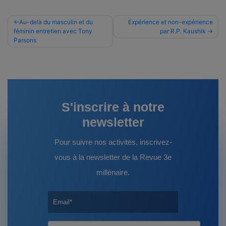
Navigation
Au-delà du masculin et du
Expérience et non-expérience
féminin entretien avec Tony
par R.P. Kaushik
de
Parsons
l’article
S'inscrire à notre
newsletter
Pour suivre nos activités, inscrivez-
vous à la newsletter de la Revue 3e
millénaire.