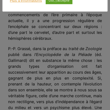
Plus d'informations
Oui, j'accepte
aux Amphibiens, des Amphibiens aux Reptiles, des
Reptiles aux Mammifères, autrement dit, des
commencements de l’ère primaire à l’époque
actuelle, il y a une progression régulière de
l’encéphale se concentrant sur deux régions :
d’une part le cervelet, d’autre part et surtout les
hémisphères cérébraux.
P.-P. Grassé, dans la préface au
traité de Zoologie
publié dans
l’Encyclopédie de la Pléiade
(éd.
Gallimard) dit en substance la même chose : les
grands types d’organisation ont fait
successivement leur apparition au cours des âges,
gagnant de plus en plus en complexité. Si,
prenant de la hauteur, on contemple l’évolution
dans son ensemble, elle se montre à nous sous sa
véritable figure, celle d’une marche continue, mais
non rectiligne, vers plus d’indépendance à l’égard
du milieu et vers un psychisme plus élevé. Une