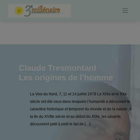
Skip
to
content
Claude Tresmontant
Les origines de l’homme
La Voix du Nord, 7, 11 et 14 juillet 1978 Le XIXe et le XXe
siècle ont été ceux dans lesquels l’humanité a découvert le
caractère historique et temporel du monde et de la nature. À
la fin du XVIIIe siècle et au début du XIXe, les savants
découvrent petit à petit le fait de […]