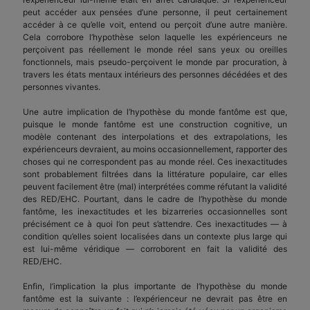
peut accéder aux pensées d’une personne, il peut certainement
accéder à ce qu’elle voit, entend ou perçoit d’une autre manière.
Cela corrobore l’hypothèse selon laquelle les expérienceurs ne
perçoivent pas réellement le monde réel sans yeux ou oreilles
fonctionnels, mais pseudo-perçoivent le monde par procuration, à
travers les états mentaux intérieurs des personnes décédées et des
personnes vivantes.
Une autre implication de l’hypothèse du monde fantôme est que,
puisque le monde fantôme est une construction cognitive, un
modèle contenant des interpolations et des extrapolations, les
expérienceurs devraient, au moins occasionnellement, rapporter des
choses qui ne correspondent pas au monde réel. Ces inexactitudes
sont probablement filtrées dans la littérature populaire, car elles
peuvent facilement être (mal) interprétées comme réfutant la validité
des RED/EHC. Pourtant, dans le cadre de l’hypothèse du monde
fantôme, les inexactitudes et les bizarreries occasionnelles sont
précisément ce à quoi l’on peut s’attendre. Ces inexactitudes — à
condition qu’elles soient localisées dans un contexte plus large qui
est lui-même véridique — corroborent en fait la validité des
RED/EHC.
Enfin, l’implication la plus importante de l’hypothèse du monde
fantôme est la suivante : l’expérienceur ne devrait pas être en