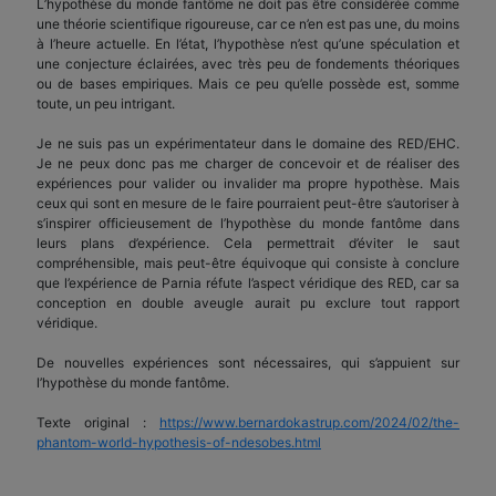
L’hypothèse du monde fantôme ne doit pas être considérée comme
une théorie scientifique rigoureuse, car ce n’en est pas une, du moins
à l’heure actuelle. En l’état, l’hypothèse n’est qu’une spéculation et
une conjecture éclairées, avec très peu de fondements théoriques
ou de bases empiriques. Mais ce peu qu’elle possède est, somme
toute, un peu intrigant.
Je ne suis pas un expérimentateur dans le domaine des RED/EHC.
Je ne peux donc pas me charger de concevoir et de réaliser des
expériences pour valider ou invalider ma propre hypothèse. Mais
ceux qui sont en mesure de le faire pourraient peut-être s’autoriser à
s’inspirer officieusement de l’hypothèse du monde fantôme dans
leurs plans d’expérience. Cela permettrait d’éviter le saut
compréhensible, mais peut-être équivoque qui consiste à conclure
que l’expérience de Parnia réfute l’aspect véridique des RED, car sa
conception en double aveugle aurait pu exclure tout rapport
véridique.
De nouvelles expériences sont nécessaires, qui s’appuient sur
l’hypothèse du monde fantôme.
Texte original :
https://www.bernardokastrup.com/2024/02/the-
phantom-world-hypothesis-of-ndesobes.html