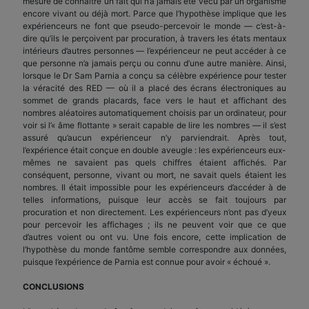
mesure de connaître un fait qui n’a jamais été vécu par un organisme
encore vivant ou déjà mort. Parce que l’hypothèse implique que les
expérienceurs ne font que pseudo-percevoir le monde — c’est-à-
dire qu’ils le perçoivent par procuration, à travers les états mentaux
intérieurs d’autres personnes — l’expérienceur ne peut accéder à ce
que personne n’a jamais perçu ou connu d’une autre manière. Ainsi,
lorsque le Dr Sam Parnia a conçu sa célèbre expérience pour tester
la véracité des RED — où il a placé des écrans électroniques au
sommet de grands placards, face vers le haut et affichant des
nombres aléatoires automatiquement choisis par un ordinateur, pour
voir si l’« âme flottante » serait capable de lire les nombres — il s’est
assuré qu’aucun expérienceur n’y parviendrait. Après tout,
l’expérience était conçue en double aveugle : les expérienceurs eux-
mêmes ne savaient pas quels chiffres étaient affichés. Par
conséquent, personne, vivant ou mort, ne savait quels étaient les
nombres. Il était impossible pour les expérienceurs d’accéder à de
telles informations, puisque leur accès se fait toujours par
procuration et non directement. Les expérienceurs n’ont pas d’yeux
pour percevoir les affichages ; ils ne peuvent voir que ce que
d’autres voient ou ont vu. Une fois encore, cette implication de
l’hypothèse du monde fantôme semble correspondre aux données,
puisque l’expérience de Parnia est connue pour avoir « échoué ».
CONCLUSIONS