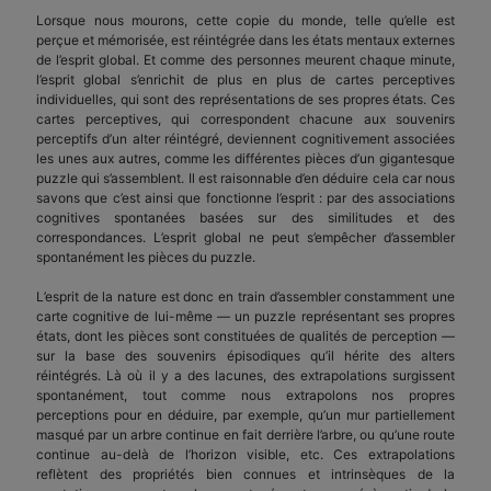
Lorsque nous mourons, cette copie du monde, telle qu’elle est
perçue et mémorisée, est réintégrée dans les états mentaux externes
de l’esprit global. Et comme des personnes meurent chaque minute,
l’esprit global s’enrichit de plus en plus de cartes perceptives
individuelles, qui sont des représentations de ses propres états. Ces
cartes perceptives, qui correspondent chacune aux souvenirs
perceptifs d’un alter réintégré, deviennent cognitivement associées
les unes aux autres, comme les différentes pièces d’un gigantesque
puzzle qui s’assemblent. Il est raisonnable d’en déduire cela car nous
savons que c’est ainsi que fonctionne l’esprit : par des associations
cognitives spontanées basées sur des similitudes et des
correspondances. L’esprit global ne peut s’empêcher d’assembler
spontanément les pièces du puzzle.
L’esprit de la nature est donc en train d’assembler constamment une
carte cognitive de lui-même — un puzzle représentant ses propres
états, dont les pièces sont constituées de qualités de perception —
sur la base des souvenirs épisodiques qu’il hérite des alters
réintégrés. Là où il y a des lacunes, des extrapolations surgissent
spontanément, tout comme nous extrapolons nos propres
perceptions pour en déduire, par exemple, qu’un mur partiellement
masqué par un arbre continue en fait derrière l’arbre, ou qu’une route
continue au-delà de l’horizon visible, etc. Ces extrapolations
reflètent des propriétés bien connues et intrinsèques de la