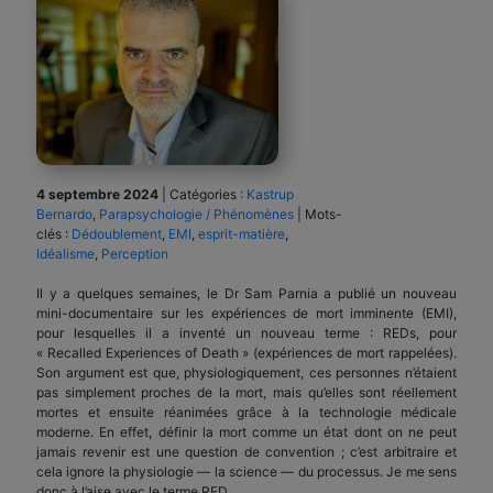
4 septembre 2024
|
Catégories :
Kastrup
Bernardo
,
Parapsychologie / Phénomènes
|
Mots-
clés :
Dédoublement
,
EMI
,
esprit-matière
,
Idéalisme
,
Perception
Il y a quelques semaines, le Dr Sam Parnia a publié un nouveau
mini-documentaire sur les expériences de mort imminente (EMI),
pour lesquelles il a inventé un nouveau terme : REDs, pour
« Recalled Experiences of Death » (expériences de mort rappelées).
Son argument est que, physiologiquement, ces personnes n’étaient
pas simplement proches de la mort, mais qu’elles sont réellement
mortes et ensuite réanimées grâce à la technologie médicale
moderne. En effet, définir la mort comme un état dont on ne peut
jamais revenir est une question de convention ; c’est arbitraire et
cela ignore la physiologie — la science — du processus. Je me sens
donc à l’aise avec le terme RED.