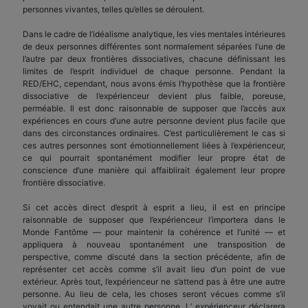
personnes vivantes, telles qu’elles se déroulent.
Dans le cadre de l’idéalisme analytique, les vies mentales intérieures
de deux personnes différentes sont normalement séparées l’une de
l’autre par deux frontières dissociatives, chacune définissant les
limites de l’esprit individuel de chaque personne. Pendant la
RED/EHC, cependant, nous avons émis l’hypothèse que la frontière
dissociative de l’expérienceur devient plus faible, poreuse,
perméable. Il est donc raisonnable de supposer que l’accès aux
expériences en cours d’une autre personne devient plus facile que
dans des circonstances ordinaires. C’est particulièrement le cas si
ces autres personnes sont émotionnellement liées à l’expérienceur,
ce qui pourrait spontanément modifier leur propre état de
conscience d’une manière qui affaiblirait également leur propre
frontière dissociative.
Si cet accès direct d’esprit à esprit a lieu, il est en principe
raisonnable de supposer que l’expérienceur l’importera dans le
Monde Fantôme — pour maintenir la cohérence et l’unité — et
appliquera à nouveau spontanément une transposition de
perspective, comme discuté dans la section précédente, afin de
représenter cet accès comme s’il avait lieu d’un point de vue
extérieur. Après tout, l’expérienceur ne s’attend pas à être une autre
personne. Au lieu de cela, les choses seront vécues comme s’il
voyait ou entendait une autre personne. L’ expérienceur déclarera