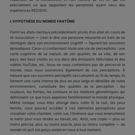
précisément ce que rapportent les personnes ayant vécu des
expériences RED/EHC.
L’HYPOTHÈSE DU MONDE FANTÔME
Parmi les états mentaux précédemment privés d’un alter en cours de
ré-association — c’est-à-dire une personne mourante en train de se
réintégrer dans son environnement cognitif — figurent les souvenirs
épisodiques. Ceux-ci contiennent toute une vie de perceptions : une
carte cognitive de sa maison, de son quartier, de sa ville, de son
pays, des lieux visités ou vus dans des émissions télévisées et des
vidéos YouTube, etc. Nous ne nous contentons pas de percevoir le
monde, nous nous souvenons également de ces perceptions. À
mesure que ces souvenirs perceptifs s’accumulent au fil du temps, ils
forment une carte interne de plus en plus large et détaillée de notre
environnement, constituée des qualités de la perception : les
couleurs, les formes, les contours et les relations géométriques qui
définissent ce que nous appelons familièrement le monde physique.
Même lorsque vous êtes allongé dans votre lit la nuit, les yeux
fermés, vous pouvez accéder à ces mémoires perceptives pour
visualiser votre chambre, votre rue, l’itinéraire que vous emprunterez
le matin pour vous rendre au travail, etc. Ainsi, une copie — plus ou
moins précise, plus ou moins exacte, plus ou moins complète — du
monde tel qu’il est perçu existe en nous à tout moment.