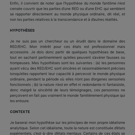
Enfin, il convient de noter que l’hypothèse du monde fantôme n’est
censée couvrir que les parties d’une RED ou d’une EHC qui semblent
se rapporter directement au monde physique ordinaire, dit réel, et
non les parties relatives à la transcendance et à d’autres réalités.
HYPOTHÈSES
Je ne suis pas un chercheur ou un érudit dans le domaine des
RED/EHC. Mon intérêt pour ces états est professionnel mais
accessoire. Je dois donc partir de quelques hypothèses de base,
tout en sachant pertinemment qu’elles peuvent s’avérer fausses ou
trompeuses. Mes hypothèses sont les suivantes : (a) les personnes
ayant vécu des RED/EHC sont sincères et raisonnablement précises
lorsqu’elles rapportent leur capacité à percevoir le monde physique
ordinaire, pendant la période où elles n’ont pas d’organes sensoriels
fonctionnels ; (b) la nature n’est en effet ni redondante ni fantaisiste,
donc malgré la sincérité de leurs témoignages, ces personnes ne
perçoivent en fait pas vraiment le monde familièrement physique qui
les entoure.
CONTEXTE
Je baserai mon hypothèse sur les principes de mon propre idéalisme
analytique. Selon cet idéalisme, toute la nature est constituée d’états
expérientiels, c’est-à-dire d’états mentaux. Certains de ces états se