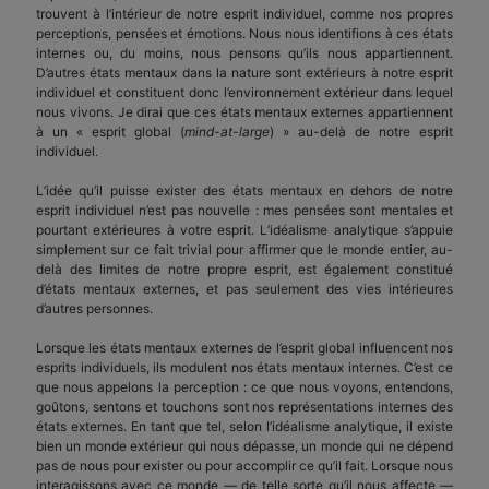
trouvent à l’intérieur de notre esprit individuel, comme nos propres
perceptions, pensées et émotions. Nous nous identifions à ces états
internes ou, du moins, nous pensons qu’ils nous appartiennent.
D’autres états mentaux dans la nature sont extérieurs à notre esprit
individuel et constituent donc l’environnement extérieur dans lequel
nous vivons. Je dirai que ces états mentaux externes appartiennent
à un « esprit global (
mind-at-large
) » au-delà de notre esprit
individuel.
L’idée qu’il puisse exister des états mentaux en dehors de notre
esprit individuel n’est pas nouvelle : mes pensées sont mentales et
pourtant extérieures à votre esprit. L’idéalisme analytique s’appuie
simplement sur ce fait trivial pour affirmer que le monde entier, au-
delà des limites de notre propre esprit, est également constitué
d’états mentaux externes, et pas seulement des vies intérieures
d’autres personnes.
Lorsque les états mentaux externes de l’esprit global influencent nos
esprits individuels, ils modulent nos états mentaux internes. C’est ce
que nous appelons la perception : ce que nous voyons, entendons,
goûtons, sentons et touchons sont nos représentations internes des
états externes. En tant que tel, selon l’idéalisme analytique, il existe
bien un monde extérieur qui nous dépasse, un monde qui ne dépend
pas de nous pour exister ou pour accomplir ce qu’il fait. Lorsque nous
interagissons avec ce monde — de telle sorte qu’il nous affecte —