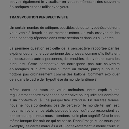
pouvez également le visualiser en vous remémorant des souvenirs
épisodiques et sans utiliser vos yeux.
TRANSPOSITION PERSPECTIVISTE
Un certain nombre de critiques possibles de cette hypothèse doivent
vous venir à l’esprit en ce moment même. Je vais essayer de les
anticiper et d’y répondre dans cette section et dans les suivantes.
La première question est celle de la perspective rapportée par les
expérienceurs : une vue aérienne des choses, comme s’ils flottaient
au-dessus des autres personnes, des meubles, des voitures dans les
rues, etc. Cette perspective ne correspond pas aux souvenirs
épisodiques d’un être humain, mort ou vivant, puisque nous ne
flottons pas ordinairement comme des ballons. Comment expliquer
cela dans le cadre de l’hypothèse du monde fantôme ?
Même dans les états de veille ordinaires, notre esprit ajuste
régulièrement notre expérience perceptive pour qu’elle soit conforme
à un contexte ou à une perspective attendue. En d’autres termes,
nous ne nous contentons pas de percevoir le monde tel qu’il est,
nous manipulons nos états perceptifs pour qu’ils correspondent au
contexte auquel nous nous attendons sur le plan cognitif. C’est le cas
même lorsque l’on sait ce qui se passe. Dans l’image ci-dessous, par
exemple, les carrés marqués A et B ont exactement la même couleur.