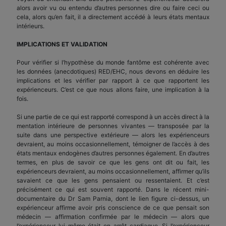
alors avoir vu ou entendu d’autres personnes dire ou faire ceci ou
cela, alors qu’en fait, il a directement accédé à leurs états mentaux
intérieurs.
IMPLICATIONS ET VALIDATION
Pour vérifier si l’hypothèse du monde fantôme est cohérente avec
les données (anecdotiques) RED/EHC, nous devons en déduire les
implications et les vérifier par rapport à ce que rapportent les
expérienceurs. C’est ce que nous allons faire, une implication à la
fois.
Si une partie de ce qui est rapporté correspond à un accès direct à la
mentation intérieure de personnes vivantes — transposée par la
suite dans une perspective extérieure — alors les expérienceurs
devraient, au moins occasionnellement, témoigner de l’accès à des
états mentaux endogènes d’autres personnes également. En d’autres
termes, en plus de savoir ce que les gens ont dit ou fait, les
expérienceurs devraient, au moins occasionnellement, affirmer qu’ils
savaient ce que les gens pensaient ou ressentaient. Et c’est
précisément ce qui est souvent rapporté. Dans le récent mini-
documentaire du Dr Sam Parnia, dont le lien figure ci-dessus, un
expérienceur affirme avoir pris conscience de ce que pensait son
médecin — affirmation confirmée par le médecin — alors que
l’expérienceur lui-même était en arrêt cardiaque. Si l’expérienceur