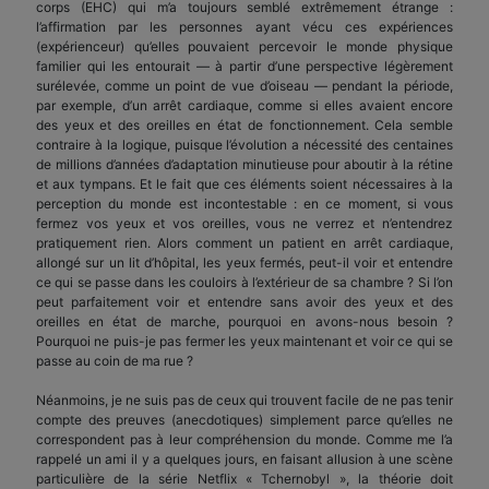
corps (EHC) qui m’a toujours semblé extrêmement étrange :
l’affirmation par les personnes ayant vécu ces expériences
(expérienceur) qu’elles pouvaient percevoir le monde physique
familier qui les entourait — à partir d’une perspective légèrement
surélevée, comme un point de vue d’oiseau — pendant la période,
par exemple, d’un arrêt cardiaque, comme si elles avaient encore
des yeux et des oreilles en état de fonctionnement. Cela semble
contraire à la logique, puisque l’évolution a nécessité des centaines
de millions d’années d’adaptation minutieuse pour aboutir à la rétine
et aux tympans. Et le fait que ces éléments soient nécessaires à la
perception du monde est incontestable : en ce moment, si vous
fermez vos yeux et vos oreilles, vous ne verrez et n’entendrez
pratiquement rien. Alors comment un patient en arrêt cardiaque,
allongé sur un lit d’hôpital, les yeux fermés, peut-il voir et entendre
ce qui se passe dans les couloirs à l’extérieur de sa chambre ? Si l’on
peut parfaitement voir et entendre sans avoir des yeux et des
oreilles en état de marche, pourquoi en avons-nous besoin ?
Pourquoi ne puis-je pas fermer les yeux maintenant et voir ce qui se
passe au coin de ma rue ?
Néanmoins, je ne suis pas de ceux qui trouvent facile de ne pas tenir
compte des preuves (anecdotiques) simplement parce qu’elles ne
correspondent pas à leur compréhension du monde. Comme me l’a
rappelé un ami il y a quelques jours, en faisant allusion à une scène
particulière de la série Netflix « Tchernobyl », la théorie doit