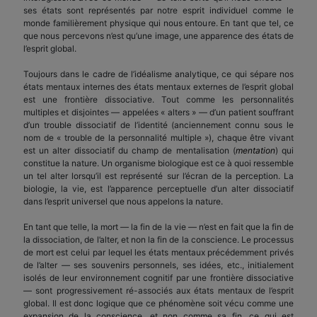
ses états sont représentés par notre esprit individuel comme le
monde familièrement physique qui nous entoure. En tant que tel, ce
que nous percevons n’est qu’une image, une apparence des états de
l’esprit global.
Toujours dans le cadre de l’idéalisme analytique, ce qui sépare nos
états mentaux internes des états mentaux externes de l’esprit global
est une frontière dissociative. Tout comme les personnalités
multiples et disjointes — appelées « alters » — d’un patient souffrant
d’un trouble dissociatif de l’identité (anciennement connu sous le
nom de « trouble de la personnalité multiple »), chaque être vivant
est un alter dissociatif du champ de mentalisation (
mentation
) qui
constitue la nature. Un organisme biologique est ce à quoi ressemble
un tel alter lorsqu’il est représenté sur l’écran de la perception. La
biologie, la vie, est l’apparence perceptuelle d’un alter dissociatif
dans l’esprit universel que nous appelons la nature.
En tant que telle, la mort — la fin de la vie — n’est en fait que la fin de
la dissociation, de l’alter, et non la fin de la conscience. Le processus
de mort est celui par lequel les états mentaux précédemment privés
de l’alter — ses souvenirs personnels, ses idées, etc., initialement
isolés de leur environnement cognitif par une frontière dissociative
— sont progressivement ré-associés aux états mentaux de l’esprit
global. Il est donc logique que ce phénomène soit vécu comme une
expansion de la conscience, et non comme sa fin, ce qui est