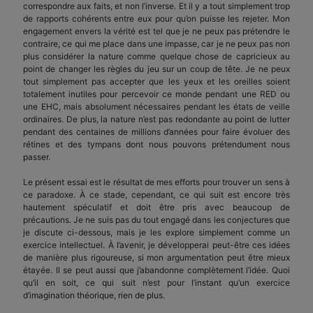
correspondre aux faits, et non l’inverse. Et il y a tout simplement trop
de rapports cohérents entre eux pour qu’on puisse les rejeter. Mon
engagement envers la vérité est tel que je ne peux pas prétendre le
contraire, ce qui me place dans une impasse, car je ne peux pas non
plus considérer la nature comme quelque chose de capricieux au
point de changer les règles du jeu sur un coup de tête. Je ne peux
tout simplement pas accepter que les yeux et les oreilles soient
totalement inutiles pour percevoir ce monde pendant une RED ou
une EHC, mais absolument nécessaires pendant les états de veille
ordinaires. De plus, la nature n’est pas redondante au point de lutter
pendant des centaines de millions d’années pour faire évoluer des
rétines et des tympans dont nous pouvons prétendument nous
passer.
Le présent essai est le résultat de mes efforts pour trouver un sens à
ce paradoxe. À ce stade, cependant, ce qui suit est encore très
hautement spéculatif et doit être pris avec beaucoup de
précautions. Je ne suis pas du tout engagé dans les conjectures que
je discute ci-dessous, mais je les explore simplement comme un
exercice intellectuel. À l’avenir, je développerai peut-être ces idées
de manière plus rigoureuse, si mon argumentation peut être mieux
étayée. Il se peut aussi que j’abandonne complètement l’idée. Quoi
qu’il en soit, ce qui suit n’est pour l’instant qu’un exercice
d’imagination théorique, rien de plus.