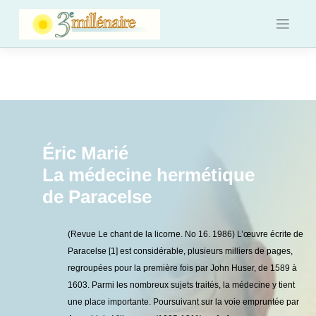
Skip
to
content
Éric Marié
La médecine hermétique
de Paracelse
(Revue Le chant de la licorne. No 16. 1986) L’œuvre écrite de
Paracelse [1] est considérable, plusieurs milliers de pages,
regroupées pour la première fois par John Huser, de 1589 à
1603. Parmi les nombreux sujets traités, la médecine y tient
une place importante. Poursuivant sur la voie empruntée par