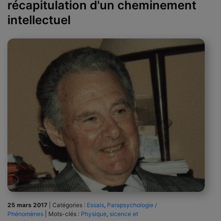
récapitulation d'un cheminement
intellectuel
25 mars 2017
|
Catégories :
Essais
,
Parapsychologie /
Phénomènes
|
Mots-clés :
Physique
,
sicence et