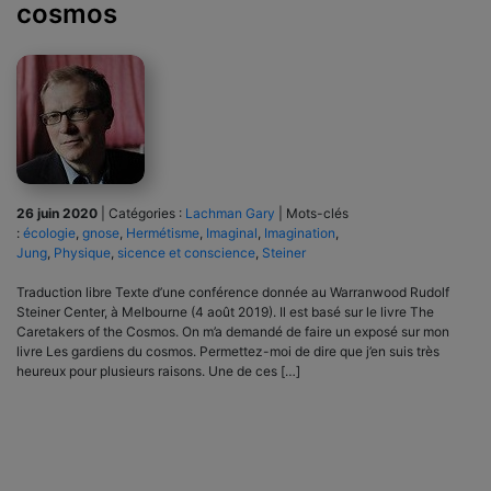
cosmos
26 juin 2020
|
Catégories :
Lachman Gary
|
Mots-clés
:
écologie
,
gnose
,
Hermétisme
,
Imaginal
,
Imagination
,
Jung
,
Physique
,
sicence et conscience
,
Steiner
Traduction libre Texte d’une conférence donnée au Warranwood Rudolf
Steiner Center, à Melbourne (4 août 2019). Il est basé sur le livre The
Caretakers of the Cosmos. On m’a demandé de faire un exposé sur mon
livre Les gardiens du cosmos. Permettez-moi de dire que j’en suis très
heureux pour plusieurs raisons. Une de ces […]