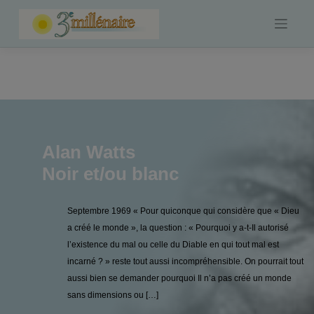
Skip
to
content
Alan Watts
Noir et/ou blanc
Septembre 1969 « Pour quiconque qui considère que « Dieu
a créé le monde », la question : « Pourquoi y a-t-Il autorisé
l’existence du mal ou celle du Diable en qui tout mal est
incarné ? » reste tout aussi incompréhensible. On pourrait tout
aussi bien se demander pourquoi Il n’a pas créé un monde
sans dimensions ou […]