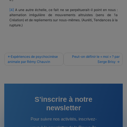
[4]
A une autre échelle, ce fait ne se perpétuerait-il point en nous :
alternation irrégulière de mouvements altruistes (sens de 1a
Création) et de repliements sur nous-mêmes. (Auréti, Tendances à la
rupture.)
Navigation
Expériences de psychocinèse
Peut-on définir le « moi » ? par
animale par Rémy Chauvin
Serge Brisy
de
l’article
S'inscrire à notre
newsletter
Pour suivre nos activités, inscrivez-