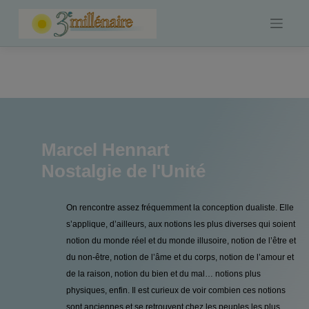
Skip
to
content
Marcel Hennart
Nostalgie de l'Unité
On rencontre assez fréquemment la conception dualiste. Elle
s’applique, d’ailleurs, aux notions les plus diverses qui soient
notion du monde réel et du monde illusoire, notion de l’être et
du non-être, notion de l’âme et du corps, notion de l’amour et
de la raison, notion du bien et du mal… notions plus
physiques, enfin. Il est curieux de voir combien ces notions
sont anciennes et se retrouvent chez les peuples les plus