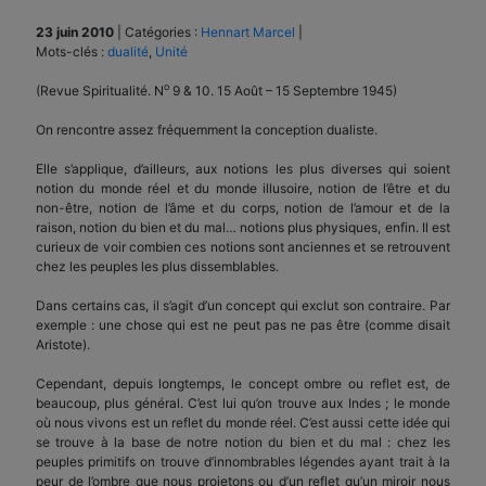
23 juin 2010
|
Catégories :
Hennart Marcel
|
Mots-clés :
dualité
,
Unité
o
(Revue Spiritualité. N
9 & 10. 15 Août – 15 Septembre 1945)
On rencontre assez fréquemment la conception dualiste.
Elle s’applique, d’ailleurs, aux notions les plus diverses qui soient
notion du monde réel et du monde illusoire, notion de l’être et du
non-être, notion de l’âme et du corps, notion de l’amour et de la
raison, notion du bien et du mal… notions plus physiques, enfin. Il est
curieux de voir combien ces notions sont anciennes et se retrouvent
chez les peuples les plus dissemblables.
Dans certains cas, il s’agit d’un concept qui exclut son contraire. Par
exemple : une chose qui est ne peut pas ne pas être (comme disait
Aristote).
Cependant, depuis longtemps, le concept ombre ou reflet est, de
beaucoup, plus général. C’est lui qu’on trouve aux Indes ; le monde
où nous vivons est un reflet du monde réel. C’est aussi cette idée qui
se trouve à la base de notre notion du bien et du mal : chez les
peuples primitifs on trouve d’innombrables légendes ayant trait à la
peur de l’ombre que nous projetons ou d’un reflet qu’un miroir nous