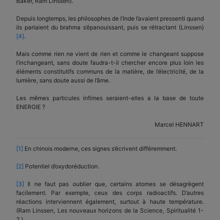
Baker, Ram Linssen).
Depuis longtemps, les philosophes de l’Inde l’avaient pressenti quand
ils parlaient du brahma s’épanouissant, puis se rétractant (Linssen)
[4]
.
Mais comme rien ne vient de rien et comme le changeant suppose
l’inchangeant, sans doute faudra-t-il chercher encore plus loin les
éléments constitutifs communs de la matière, de l’électricité, de la
lumière, sans doute aussi de l’âme.
Les mêmes particules infimes seraient-elles a la base de toute
ENERGIE ?
Marcel HENNART
[1]
En chinois moderne, ces signes s’écrivent différemment.
[2]
Potentiel d’oxydoréduction.
[3]
Il ne faut pas oublier que, certains atomes se désagrègent
facilement. Par exemple, ceux des corps radioactifs. D’autres
réactions interviennent également, surtout à haute température.
(Ram Linssen, Les nouveaux horizons de la Science, Spiritualité 1-
2.)