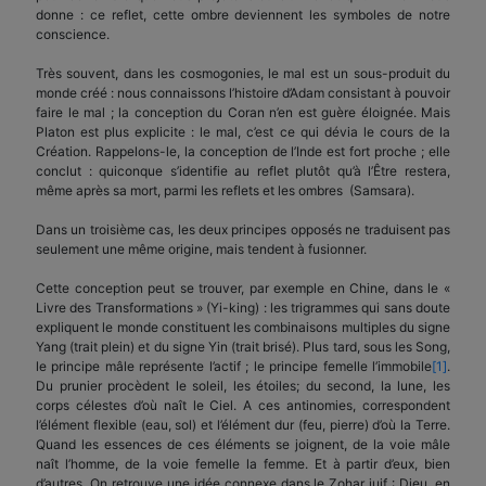
donne : ce reflet, cette ombre deviennent les symboles de notre
conscience.
Très souvent, dans les cosmogonies, le mal est un sous-produit du
monde créé : nous connaissons l’histoire d’Adam consistant à pouvoir
faire le mal ; la conception du Coran n’en est guère éloignée. Mais
Platon est plus explicite : le mal, c’est ce qui dévia le cours de la
Création. Rappelons-le, la conception de l’Inde est fort proche ; elle
conclut : quiconque s’identifie au reflet plutôt qu’à l’Être restera,
même après sa mort, parmi les reflets et les ombres (Samsara).
Dans un troisième cas, les deux principes opposés ne traduisent pas
seulement une même origine, mais tendent à fusionner.
Cette conception peut se trouver, par exemple en Chine, dans le «
Livre des Transformations » (Yi-king) : les trigrammes qui sans doute
expliquent le monde constituent les combinaisons multiples du signe
Yang (trait plein) et du signe Yin (trait brisé). Plus tard, sous les Song,
le principe mâle représente l’actif ; le principe femelle l’immobile
[1]
.
Du prunier procèdent le soleil, les étoiles; du second, la lune, les
corps célestes d’où naît le Ciel. A ces antinomies, correspondent
l’élément flexible (eau, sol) et l’élément dur (feu, pierre) d’où la Terre.
Quand les essences de ces éléments se joignent, de la voie mâle
naît l’homme, de la voie femelle la femme. Et à partir d’eux, bien
d’autres. On retrouve une idée connexe dans le Zohar juif : Dieu, en