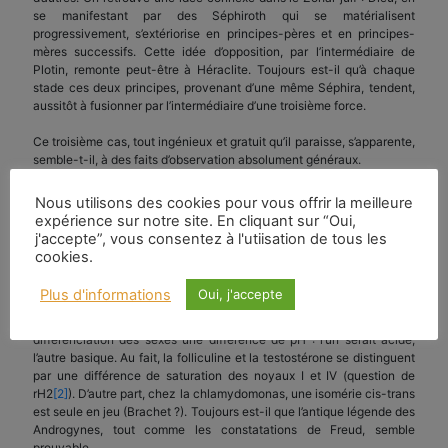
se manifestant par des Séphiroth qui se matérialisent
progressivement, s’extériorise en principes-pères et en principes-
mères successifs. Cette idée d’opposition, par l’intermédiaire de
Plotin, remonte peut-être à Héraclite. Toujours est-il qu’à chaque
stade ces deux principes, provenant d’une même Séphira, tendent,
aussitôt à fusionner par l’intermédiaire d’une troisième force.
Ce troisième cas, tout ingénieux et gratuit qu’il paraisse, s’apparente,
semble-t-il, à des faits d’observation absolument généraux.
Biologiquement, le phénomène a été reconnu chez l’infusoire. Pour
Nous utilisons des cookies pour vous offrir la meilleure
autant que le milieu ne l’intoxique pas, la cellule se divise en deux,
expérience sur notre site. En cliquant sur “Oui,
puis en quatre, puis en huit. Si le milieu ne convient plus, deux
j'accepte”, vous consentez à l'utiisation de tous les
parcelles du même individu vont fusionner pour régénérer leur race
cookies.
(première manifestation de la sexualité ?) (M. et Mme Chatten).
Plus d'informations
Oui, j'accepte
Dans des organismes plus évolués, la différence semble moins nette.
Un esprit imbu de chimie aurait tendance à voir dans la
différenciation des sexes une différence de pH : l’un serait acide,
l’autre basique. Au fait, la folliculine et la testostérone se distinguent
par une différence de saturation des noyaux I et IV (question de
rH2
[2]
). D’autre part, chez la chlamydomonas, une isomérie cis-trans
est seule en jeu (Brachet ?). Toujours est-il que l’antique légende des
Androgynes, tout comme les constatations de Freud, semble
prouvable.