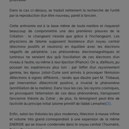
Dans le cas ci-dessus, se traduit nettement la recherche de l’unité
par la reproduction d’un être nouveau, pareil à l’ancien.
Cette antinomie est à la base même de toute matière et risquerait
beaucoup de compromettre une des premières preuves de la
Création : le changeant n’existe que grâce à l’inchangeant. Les
physiciens de l’atome supposent l’existence d’un noyau central
(électrons positifs et neutrons) en équilibre avec les électrons
négatifs de périphérie. Les phénomènes électromagnétiques et
lumineux ne seraient dus qu’à l’oscillation de ces électrons d’un
niveau à l’autre, ou même à leur éjection (Planck). On a, d’ailleurs, pu
pousser les expériences plus loin : par l’effet d’un rayonnement
gamma, les époux Joliot-Curie sont arrivés à provoquer l’émission
d’électrons à signes différents ; tandis que d’autre part M. Thibaud,
par intervention d’électricité positive, a inversé le phénomène
(annihilation de la matière). Dans tous les cas, les rayons cosmiques,
en provoquant l’alternation de ces deux phénomènes, transposent
l’ancienne théorie du Zohar ; de plus, ils témoignent peut-être de
l’activité du principe initial (atome primitif de l’abbé Lemaitre)
[3]
.
Enfin, selon les théories les plus modernes, l’électron à masse infime
et volume très grand correspondrait à une expansion de la même
ENERGIE qui se trouve condensée dans le noyau central (Tournaire,