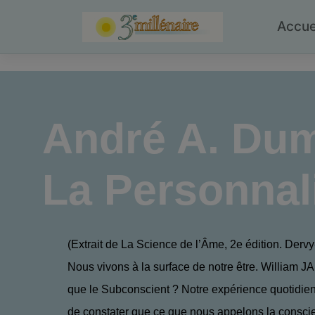
Skip
to
Accue
content
André A. Du
La Personnal
(Extrait de La Science de l’Âme, 2e édition. Derv
Nous vivons à la surface de notre être. William 
que le Subconscient ? Notre expérience quotidie
de constater que ce que nous appelons la consci