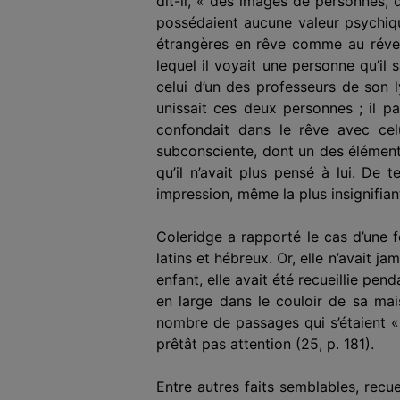
dit-il, « des images de personnes,
possédaient aucune valeur psychique
étrangères en rêve comme au réveil
lequel il voyait une personne qu’il 
celui d’un des professeurs de son l
unissait ces deux personnes ; il pa
confondait dans le rêve avec cel
subconsciente, dont un des éléments
qu’il n’avait plus pensé à lui. De te
impression, même la plus insignifiant
Coleridge a rapporté le cas d’une 
latins et hébreux. Or, elle n’avait 
enfant, elle avait été recueillie pen
en large dans le couloir de sa mais
nombre de passages qui s’étaient « 
prêtât pas attention (25, p. 181).
Entre autres faits semblables, recu