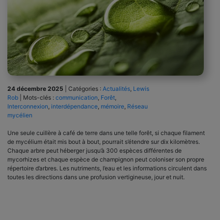
24 décembre 2025
|
Catégories :
Actualités
,
Lewis
Rob
|
Mots-clés :
communication
,
Forêt
,
Interconnexion
,
interdépendance
,
mémoire
,
Réseau
mycélien
Une seule cuillère à café de terre dans une telle forêt, si chaque filament
de mycélium était mis bout à bout, pourrait s’étendre sur dix kilomètres.
Chaque arbre peut héberger jusqu’à 300 espèces différentes de
mycorhizes et chaque espèce de champignon peut coloniser son propre
répertoire d’arbres. Les nutriments, l’eau et les informations circulent dans
toutes les directions dans une profusion vertigineuse, jour et nuit.