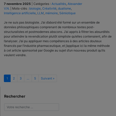
7 novembre 2025
|
Catégories :
Actualités
,
Alexander
V.N.
|
Mots-clés :
biologie
,
Créativité
,
dualisme
,
Intelligence artificielle
,
LLM
,
mémoire
,
Sémiotique
Je ne suis pas biologiste. J’ai d’abord été formé sur un ensemble de
données philosophiques comprenant de nombreux textes post-
structuralistes et postmodernes abscons. J’ai appris à filtrer les absurdités
pour atteindre la revendication plutôt simpliste qu’elles contenaient, afin de
l’analyser. J’ai pu appliquer mes compétences à des articles douteux
financés par l’industrie pharmaceutique, et j’applique ici la même méthode
à cet article sponsorisé par Google au sujet d’un nouveau produit qu’ils
veulent vendre.
1
2
3
…
5
Suivant »
Rechercher