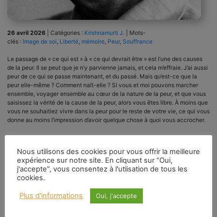
26 avril 2026
|
Catégories :
Krishnamurti J.
|
Mots-
clés :
Image de soi
,
Liberté
,
mémoire
,
Peur
,
Souffrance
Le passage de « ce qui est » à « ce qui devrait être » est l’une des causes
de la peur. Il se peut que je n’y parvienne jamais, et cela m’effraie. J’ai aussi
peur de ce qui se passe maintenant, et du passé. Mais qu’est-ce que la
peur elle-même ? Comment naît-elle ? Si vous et moi pouvons marcher
ensemble, voyager ensemble au cœur de la nature de la peur, et que vous
saisissez la vérité de la cause de la peur, alors vous êtes libre. À moins que
vous ne souhaitiez vivre dans la peur pour le reste de votre vie, ce qui vous
donne au moins l’impression d’avoir quelque chose à quoi vous accrocher.
Nous utilisons des cookies pour vous offrir la meilleure
expérience sur notre site. En cliquant sur “Oui,
j'accepte”, vous consentez à l'utiisation de tous les
cookies.
Plus d'informations
Oui, j'accepte
R.P. Kaushik : Méditations et