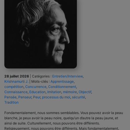
28 juillet 2026
|
Catégories :
Entretien/Interview
,
Krishnamurti J.
|
Mots-clés :
Apprentissage
,
compétition
,
Concurrence
,
Conditionnement
,
Connaissance
,
Education
,
Imitation
,
mémoire
,
Objectif
,
Pensée
,
Penseur
,
Peur
,
processus du moi
,
sécurité
,
Tradition
Fondamentalement, nous sommes semblables. Vous pouvez avoir la peau
blanche, je peux avoir la peau noire, quelqu’un d’autre la peau jaune, et
ainsi de suite. Culturellement, nous pouvons être différents.
Religieusement, nous pouvons être différents. Mais fondamentalement,