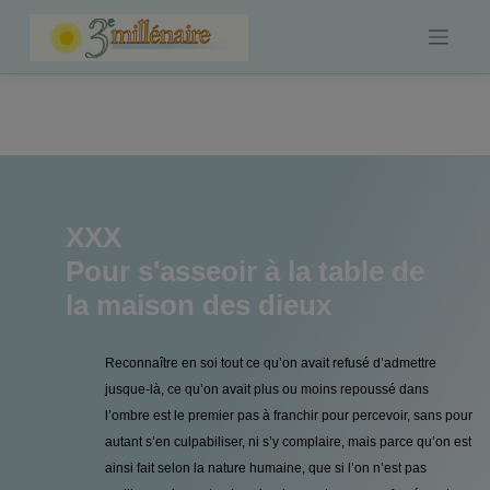
Skip
to
content
XXX
Pour s'asseoir à la table de
la maison des dieux
Reconnaître en soi tout ce qu’on avait refusé d’admettre
jusque-là, ce qu’on avait plus ou moins repoussé dans
l’ombre est le premier pas à franchir pour percevoir, sans pour
autant s’en culpabiliser, ni s’y complaire, mais parce qu’on est
ainsi fait selon la nature humaine, que si l’on n’est pas