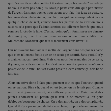
qui c’est — ils ont des crédits. Où est-ce que je les prends ? — cela je
ne vous le dirai pas non plus. Mais je peux vous dire qu’à part mettre
de l’argent dans mes poches nous avons tout fait : les faux en écriture,
les mauvaises plaisante­ries, les factures qui ne correspondent pas à
quelque chose de réel, comme tous les patrons de la création nous
faisons cela parce que l’administration est tellement bornée que nous
som­mes forcés de le faire. C’est au point qu’un fournisseur me deman­
dait un jour, une fois que nous avions obtenu nos crédits : «
Maintenant, Monsieur, que faut-il réellement vous livrer ? »
Oui nous avons tout fait sauf mettre de l’argent dans nos poches parce
que c’est tellement facile que ce ne serait pas spor­tif. Sans quoi, il n’y
a vraiment aucun problème. Mais chez nous, les scandales de ce style,
il y en a, mais ils sont rares. Ce n’est pas amusant et puis nous n’avons
pas envie de le faire : nous n’avons pas été élevés comme ça, cela ne se
fait pas.
Alors on arrive donc à faire pratiquement tout ce que l’on veut quand
on est patron. Bien sûr, quand on est jeune, on ne le sait pas. Comme
on dit « si jeunesse savait, si vieillesse pou­vait ». Mais quand des
jeunes s’adressent au patron qu’il faut, à ce moment-là, on peut
débloquer beaucoup de choses. On a des amitiés, on a des complicités.
Quand il n’y a pas moyen de faire une chose, on procède autrement ; la
ligne la plus rapide pour aller d’un point à un autre, c’est le zigzag, et