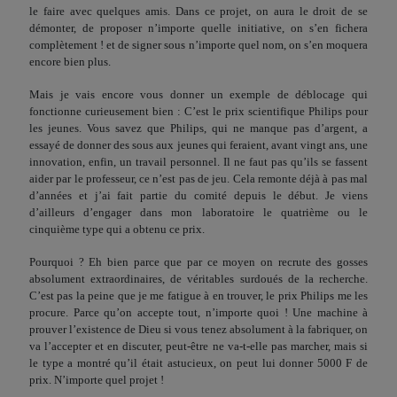
le faire avec quelques amis. Dans ce projet, on aura le droit de se
démonter, de proposer n’importe quelle initiative, on s’en fichera
complètement ! et de signer sous n’importe quel nom, on s’en moquera
encore bien plus.
Mais je vais encore vous donner un exemple de déblocage qui
fonctionne curieusement bien : C’est le prix scientifique Philips pour
les jeunes. Vous savez que Philips, qui ne manque pas d’argent, a
essayé de donner des sous aux jeunes qui feraient, avant vingt ans, une
innovation, enfin, un travail personnel. Il ne faut pas qu’ils se fassent
aider par le professeur, ce n’est pas de jeu. Cela remonte déjà à pas mal
d’années et j’ai fait partie du comité depuis le début. Je viens
d’ailleurs d’engager dans mon laboratoire le quatrième ou le
cinquième type qui a obtenu ce prix.
Pourquoi ? Eh bien parce que par ce moyen on recrute des gosses
absolument extraordinaires, de véritables surdoués de la recherche.
C’est pas la peine que je me fatigue à en trouver, le prix Philips me les
procure. Parce qu’on accepte tout, n’importe quoi ! Une machine à
prouver l’existence de Dieu si vous tenez absolument à la fabriquer, on
va l’accepter et en discuter, peut-être ne va-t-elle pas marcher, mais si
le type a montré qu’il était astucieux, on peut lui donner 5000 F de
prix. N’importe quel projet !