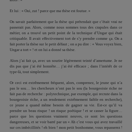
Et lui : « Oui, zut ! parce que ma thèse est foutue. »
On savait parfaitement que la thèse qui prétendait que c’était vrai ne
passerait pas. Alors, comme nous sommes tous des cra­pules dans ce
métier, on a trouvé un petit point de la technique d’Ungar qui était
critiquable. Il avait effectivement tort de s’y prendre comme ça. On a
fait porter la thèse sur le petit défaut ; on a pu dire : « Vous voyez bien,
Ungar a tort » ! et on lui a donné sa thèse.
Alors j’ai fait ça, avec un sourire légèrement teinté d’amer­tume. Je ne
dis pas que j’ai été honnête… j’ai été efficace ; dans l’intérêt de ce
type-là, tout simplement.
Or ceci est extrêmement fréquent, alors, comprenez, le jeune qui n’a
pas le sou… les chercheurs n’ont pas le sou (la bourgeoi­sie riche ne
fait pas de recherche : polytechnique, par exemple, qui recrute dans la
bourgeoisie riche, a un rendement extrême­ment faible en recherche),
ce jeune a quand même besoin de gagner sa vie. Est-ce qu’il va
prendre un beau risque ! un risque poétique ! et se casser la figure…
parce que les questions vrai­ment neuves, ce sont les questions
dangereuses, et se voir barré par un « Ah c’est vous qui avez travaillé
sur ces imbécillités ! eh bien ! mon petit bonhomme, vous repasserez !