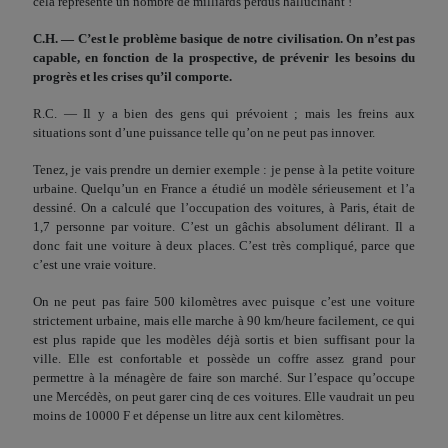
cela représente un nombre de milliards perdus hallucinant !
C.H. — C’est le problème basique de notre civilisation. On n’est pas
capable, en fonction de la prospective, de prévenir les besoins du
progrès et les crises qu’il comporte.
R.C. — Il y a bien des gens qui prévoient ; mais les freins aux
situations sont d’une puissance telle qu’on ne peut pas innover.
Tenez, je vais prendre un dernier exemple : je pense à la petite voiture
urbaine. Quelqu’un en France a étudié un modèle sérieusement et l’a
dessiné. On a calculé que l’occupation des voitures, à Paris, était de
1,7 personne par voiture. C’est un gâchis absolument déli­rant. Il a
donc fait une voiture à deux places. C’est très compli­qué, parce que
c’est une vraie voiture.
On ne peut pas faire 500 kilomètres avec puisque c’est une voiture
strictement urbaine, mais elle marche à 90 km/heure facilement, ce qui
est plus rapide que les modèles déjà sortis et bien suffisant pour la
ville. Elle est confortable et possède un coffre assez grand pour
permettre à la ménagère de faire son marché. Sur l’espace qu’occupe
une Mercédès, on peut garer cinq de ces voitures. Elle vaudrait un peu
moins de 10000 F et dépense un litre aux cent kilomètres.