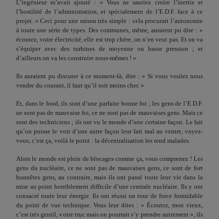
L’ingénieur m’avait ajouté : « Vous ne sauriez croire l’inertie et
l’hostilité de l’administration, et spécialement de l’E.D.F. face à ce
projet. » Ceci pour une raison très simple : cela pro­curait l’autonomie
à toute une série de types. Des communes, même, auraient pu dire : «
écoutez, votre électricité, elle est trop chère, on n’en veut pas. Et on va
s’équiper avec des turbines de moyenne ou basse pression ; et
d’ailleurs on va les construire nous-mêmes ! »
Ils auraient pu discuter à ce moment-là, dire : « Si vous vou­lez nous
vendre du courant, il faut qu’il soit moins cher. »
Et, dans le fond, ils sont d’une parfaite bonne foi ; les gens de l’E.D.F.
ne sont pas de mauvaise foi, ce ne sont pas de mau­vaises gens. Mais ce
sont des techniciens ; ils ont vu le monde d’une certaine façon. Le fait
qu’on puisse le voir d’une autre façon leur fait mal au ventre, voyez-
vous, c’est ça, voilà le point : la décentralisation les rend malades.
Alors le monde est plein de blocages comme ça, vous comprenez ! Les
gens du nucléaire, ce ne sont pas de mauvaises gens, ce sont de fort
honnêtes gens, au contraire, mais ils ont passé toute leur vie dans la
mise au point horriblement difficile d’une centrale nucléaire. Ils y ont
consacré toute leur énergie. Ils ont réussi un tour de force formidable
du point de vue tech­nique. Vous leur dites : « Écoutez, mon vieux,
c’est très gentil, votre truc mais on pourrait s’y prendre autrement », ils