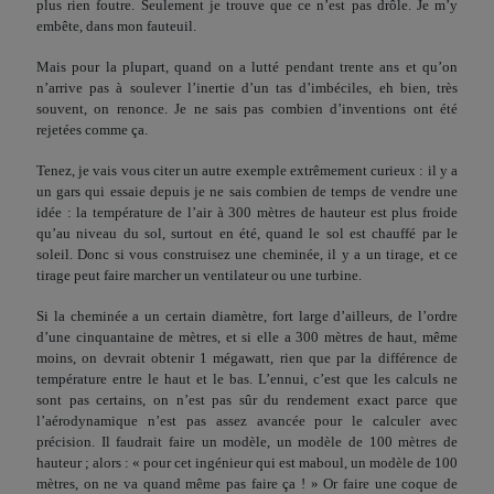
plus rien foutre. Seulement je trouve que ce n’est pas drôle. Je m’y
embête, dans mon fauteuil.
Mais pour la plupart, quand on a lutté pendant trente ans et qu’on
n’arrive pas à soulever l’inertie d’un tas d’imbéciles, eh bien, très
souvent, on renonce. Je ne sais pas combien d’in­ventions ont été
rejetées comme ça.
Tenez, je vais vous citer un autre exemple extrêmement curieux : il y a
un gars qui essaie depuis je ne sais combien de temps de vendre une
idée : la température de l’air à 300 mètres de hauteur est plus froide
qu’au niveau du sol, surtout en été, quand le sol est chauffé par le
soleil. Donc si vous construisez une cheminée, il y a un tirage, et ce
tirage peut faire marcher un ventilateur ou une turbine.
Si la cheminée a un certain diamètre, fort large d’ailleurs, de l’ordre
d’une cinquantaine de mètres, et si elle a 300 mètres de haut, même
moins, on devrait obtenir 1 mégawatt, rien que par la différence de
température entre le haut et le bas. L’ennui, c’est que les calculs ne
sont pas certains, on n’est pas sûr du rendement exact parce que
l’aérodynamique n’est pas assez avancée pour le calculer avec
précision. Il faudrait faire un modèle, un modèle de 100 mètres de
hauteur ; alors : « pour cet ingénieur qui est maboul, un modèle de 100
mètres, on ne va quand même pas faire ça ! » Or faire une coque de