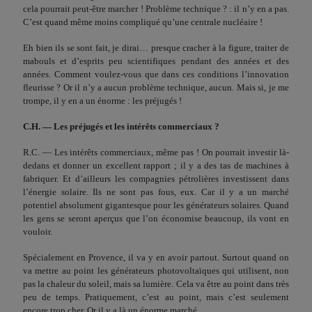
cela pourrait peut-être marcher ! Problème techni­que ? : il n’y en a pas.
C’est quand même moins compliqué qu’une centrale nucléaire !
Eh bien ils se sont fait, je dirai… presque cracher à la figure, traiter de
mabouls et d’esprits peu scientifiques pendant des années et des
années. Comment voulez-vous que dans ces condi­tions l’innovation
fleurisse ? Or il n’y a aucun problème techni­que, aucun. Mais si, je me
trompe, il y en a un énorme : les préjugés !
C.H. — Les préjugés et les intérêts commerciaux ?
R.C. — Les intérêts commerciaux, même pas ! On pourrait investir là-
dedans et donner un excellent rap­port ; il y a des tas de machines à
fabriquer. Et d’ailleurs les compagnies pétrolières investissent dans
l’énergie solaire. Ils ne sont pas fous, eux. Car il y a un marché
potentiel absolument gigantesque pour les générateurs solaires. Quand
les gens se seront aperçus que l’on économise beaucoup, ils vont en
vouloir.
Spécialement en Provence, il va y en avoir partout. Surtout quand on
va mettre au point les générateurs photovoltaïques qui utilisent, non
pas la chaleur du soleil, mais sa lumière. Cela va être au point dans très
peu de temps. Pratiquement, c’est au point, mais c’est seulement
encore trop cher. Or il y a là un énorme marché.