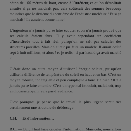
béton de 100 mètres de haut, creuse à l’intérieur, et qu’on démolirait
ensuite si ça ne marchait pas, cela coûterait des sommes beau­coup
moindres que le dixième du centième de l’industrie nucléaire ! Et si ça
marchait ! Ils auraient bonne mine !
L’ingénieur n’a jamais pu se faire écouter et on n’a jamais prouvé que
ses calculs étaient faux. Il y avait cependant un coefficient
d’incertitude tout à fait réel, puisqu’on ne sait pas cal­culer des
structures pareilles. Mais on aurait pu faire un modèle. Il aurait coûté
sept à huit millions, et alors ! et je redis : si par hasard ça avait marché
?
C’était donc un autre moyen d’utiliser l’énergie solaire, puis­qu’on
utilise la différence de température du soleil en haut et en bas. C’est un
moyen robuste, indéréglable et peu compliqué à faire. Eh bien ! Il n’a
jamais pu se faire entendre. C’est un type mal introduit, maladroit, trop
enthousiaste, qui n’aura pas d’audience.
C’est pourquoi je pense que le travail le plus urgent serait très
certainement une structure de déblocage.
C.H. — Et d’information…
R.C. — Oui, il faut faire circuler l’information. Mais cela, nous allons