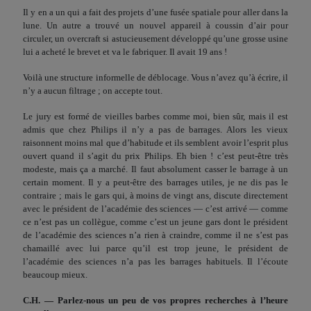
Il y en a un qui a fait des projets d’une fusée spatiale pour aller dans la
lune. Un autre a trouvé un nouvel appareil à coussin d’air pour
circuler, un overcraft si astucieusement développé qu’une grosse usine
lui a acheté le brevet et va le fabriquer. Il avait 19 ans !
Voilà une structure informelle de déblocage. Vous n’avez qu’à écrire, il
n’y a aucun filtrage ; on accepte tout.
Le jury est formé de vieilles barbes comme moi, bien sûr, mais il est
admis que chez Philips il n’y a pas de barrages. Alors les vieux
raisonnent moins mal que d’habitude et ils semblent avoir l’esprit plus
ouvert quand il s’agit du prix Philips. Eh bien ! c’est peut-être très
modeste, mais ça a marché. Il faut absolument casser le barrage à un
certain moment. Il y a peut-être des barrages utiles, je ne dis pas le
contraire ; mais le gars qui, à moins de vingt ans, discute directement
avec le président de l’académie des sciences — c’est arrivé — comme
ce n’est pas un collègue, comme c’est un jeune gars dont le président
de l’académie des sciences n’a rien à craindre, comme il ne s’est pas
chamaillé avec lui parce qu’il est trop jeune, le président de
l’académie des sciences n’a pas les barrages habituels. Il l’écoute
beaucoup mieux.
C.H. — Parlez-nous un peu de vos propres recherches à l’heure