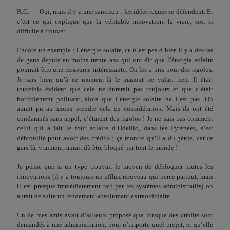
R.C. — Oui, mais il y a une sanction ; les idées reçues se défendent. Et
c’est ce qui explique que la véritable innovation, la vraie, soit si
difficile à trouver.
Encore un exemple : l’énergie solaire, ce n’est pas d’hier. Il y a des tas
de gens depuis au moins trente ans qui ont dit que l’énergie solaire
pourrait être une ressource intéressante. On les a pris pour des rigolos.
Je sais bien qu’à ce moment-là le mazout ne valait rien. Il était
toutefois évident que cela ne durerait pas toujours et que c’était
horriblement polluant, alors que l’éner­gie solaire ne l’est pas. On
aurait pu au moins prendre cela en considération. Mais ils ont été
condamnés sans appel, c’étaient des rigolos ! Je ne sais pas comment
celui qui a fait le four solaire d’Odeillo, dans les Pyrénées, s’est
débrouillé pour avoir des crédits ; ça montre qu’il a du génie, car ce
gars-là, vraiment, aurait dû être bloqué par tout le monde !
Je pense que si un type trouvait le moyen de débloquer tou­tes les
innovations (il y a toujours un afflux nouveau qui perce partout, mais
il est presque immédiatement tari par les systè­mes administratifs) on
aurait de suite un rendement absolu­ment extraordinaire.
Un de mes amis avait d’ailleurs proposé que lorsque des cré­dits sont
demandés à une administration, pour n’importe quel projet, et qu’elle