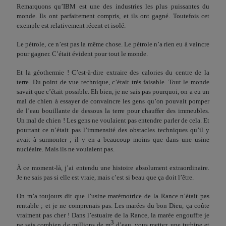
Remarquons qu’IBM est une des industries les plus puis­santes du
monde. Ils ont parfaitement compris, et ils ont gagné. Toutefois cet
exemple est relativement récent et isolé.
Le pétrole, ce n’est pas la même chose. Le pétrole n’a rien eu à vaincre
pour gagner. C’était évident pour tout le monde.
Et la géothermie ! C’est-à-dire extraire des calories du cen­tre de la
terre. Du point de vue technique, c’était très faisable. Tout le monde
savait que c’était possible. Eh bien, je ne sais pas pourquoi, on a eu un
mal de chien à essayer de convaincre les gens qu’on pouvait pomper
de l’eau bouillante de dessous la terre pour chauffer des immeubles.
Un mal de chien ! Les gens ne voulaient pas entendre parler de cela. Et
pourtant ce n’était pas l’immensité des obstacles techniques qu’il y
avait à surmonter ; il y en a beaucoup moins que dans une usine
nucléaire. Mais ils ne voulaient pas.
À ce moment-là, j’ai entendu une histoire absolument extra­ordinaire.
Je ne sais pas si elle est vraie, mais c’est si beau que ça doit l’être.
On m’a toujours dit que l’usine marémotrice de la Rance n’était pas
rentable ; et je ne comprenais pas. Les marées du bon Dieu, ça coûte
vraiment pas cher ! Dans l’estuaire de la Rance, la marée engouffre je
3
ne sais combien de millions de m
d’eau, vous mettez une turbine et