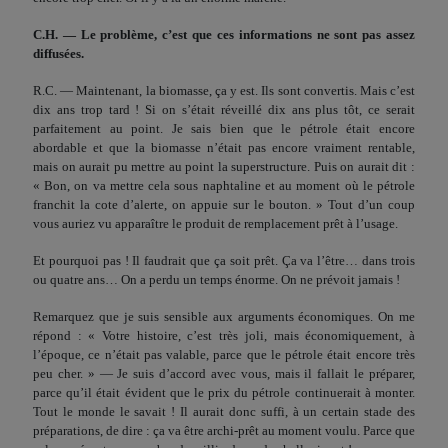
C.H. — Le problème, c’est que ces informations ne sont pas assez
diffusées.
R.C. — Maintenant, la biomasse, ça y est. Ils sont convertis. Mais c’est
dix ans trop tard ! Si on s’était réveillé dix ans plus tôt, ce serait
parfaitement au point. Je sais bien que le pétrole était encore
abordable et que la biomasse n’était pas encore vrai­ment rentable,
mais on aurait pu mettre au point la superstructure. Puis on aurait dit :
« Bon, on va mettre cela sous naphta­line et au moment où le pétrole
franchit la cote d’alerte, on appuie sur le bouton. » Tout d’un coup
vous auriez vu apparaî­tre le produit de remplacement prêt à l’usage.
Et pourquoi pas ! Il faudrait que ça soit prêt. Ça va l’être… dans trois
ou quatre ans… On a perdu un temps énorme. On ne prévoit jamais !
Remarquez que je suis sensible aux arguments économiques. On me
répond : « Votre histoire, c’est très joli, mais économiquement, à
l’époque, ce n’était pas valable, parce que le pétrole était encore très
peu cher. » — Je suis d’accord avec vous, mais il fallait le préparer,
parce qu’il était évident que le prix du pétrole continuerait à monter.
Tout le monde le savait ! Il aurait donc suffi, à un certain stade des
préparations, de dire : ça va être archi-prêt au moment voulu. Parce que