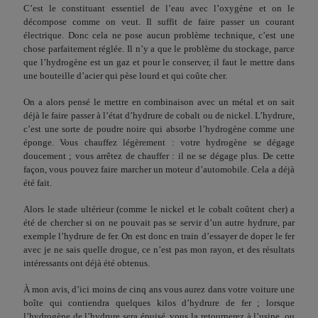
C’est le constituant essentiel de l’eau avec l’oxygène et on le
décompose comme on veut. Il suf­fit de faire passer un courant
électrique. Donc cela ne pose aucun problème technique, c’est une
chose parfaitement réglée. Il n’y a que le problème du stockage, parce
que l’hydrogène est un gaz et pour le conserver, il faut le mettre dans
une bouteille d’acier qui pèse lourd et qui coûte cher.
On a alors pensé le mettre en combinaison avec un métal et on sait
déjà le faire passer à l’état d’hydrure de cobalt ou de nickel. L’hydrure,
c’est une sorte de poudre noire qui absorbe l’hydrogène comme une
éponge. Vous chauffez légèrement : votre hydrogène se dégage
doucement ; vous arrêtez de chauffer : il ne se dégage plus. De cette
façon, vous pouvez faire marcher un moteur d’automobile. Cela a déjà
été fait.
Alors le stade ultérieur (comme le nickel et le cobalt coûtent cher) a
été de chercher si on ne pouvait pas se servir d’un autre hydrure, par
exemple l’hydrure de fer. On est donc en train d’essayer de doper le fer
avec je ne sais quelle drogue, ce n’est pas mon rayon, et des résultats
intéressants ont déjà été obtenus.
À mon avis, d’ici moins de cinq ans vous aurez dans votre voiture une
boîte qui contiendra quelques kilos d’hydrure de fer ; lorsque
l’hydrogène de l’hydrure sera épuisé, vous la retour­nerez à l’usine, ou