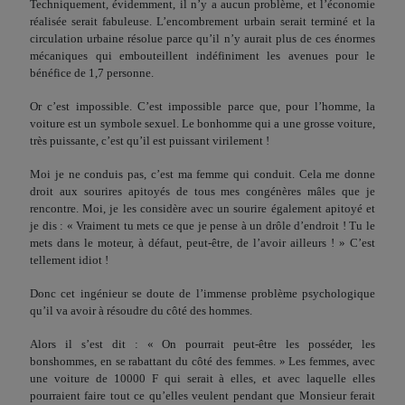
Techniquement, évidemment, il n’y a aucun problème, et l’économie
réalisée serait fabuleuse. L’encombrement urbain serait terminé et la
circulation urbaine résolue parce qu’il n’y aurait plus de ces énormes
mécaniques qui embouteillent indé­finiment les avenues pour le
bénéfice de 1,7 personne.
Or c’est impossible. C’est impossible parce que, pour l’homme, la
voiture est un symbole sexuel. Le bonhomme qui a une grosse voiture,
très puissante, c’est qu’il est puissant virilement !
Moi je ne conduis pas, c’est ma femme qui conduit. Cela me donne
droit aux sourires apitoyés de tous mes congénères mâles que je
rencontre. Moi, je les considère avec un sourire également apitoyé et
je dis : « Vraiment tu mets ce que je pense à un drôle d’endroit ! Tu le
mets dans le moteur, à défaut, peut-être, de l’avoir ailleurs ! » C’est
tellement idiot !
Donc cet ingénieur se doute de l’immense problème psycho­logique
qu’il va avoir à résoudre du côté des hommes.
Alors il s’est dit : « On pourrait peut-être les posséder, les
bonshommes, en se rabattant du côté des femmes. » Les fem­mes, avec
une voiture de 10000 F qui serait à elles, et avec laquelle elles
pourraient faire tout ce qu’elles veulent pendant que Monsieur ferait