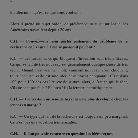
»
Eh bien non ! qu’est-ce que vous voulez…
Alors il prend un sujet bidon, de préférence un sujet sur lequel les
Américains travaillent depuis 20 ans…
C.H. — Pouvez-vous nous parler justement du problème de la
recherche en France ? Cela se passe-t-il partout ?
R.C. — Les mécanismes qui bloquent l’invention sont très efficaces.
Ce qui se fait de très nouveau est généralement quel­que chose de très
secret. Quand c’est vraiment joli, vraiment nouveau, c’est choquant,
toute idée nouvelle est une idée abso­lument choquante. C’est dans
100 pour 100 des cas l’œuvre de jeunes, alors, qu’est-ce qu’ils font,
s’ils ne sont pas fous ? Eh bien ! ils la ferment hermétiquement.
C.H. — Trouve-t-on un sens de la recherche plus développé chez les
jeunes en marge ?
R.C. — Un type qui fait de la recherche est toujours un peu marginal.
Ce n’est pas une vocation très répandue.
C.H. — Il faut pouvoir remettre en question les idées reçues.