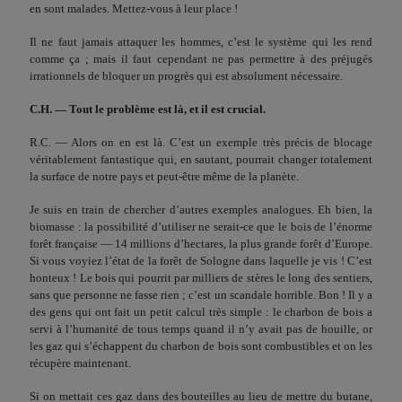
en sont malades. Mettez-vous à leur place !
Il ne faut jamais attaquer les hommes, c’est le système qui les rend
comme ça ; mais il faut cependant ne pas permettre à des préjugés
irrationnels de bloquer un progrès qui est absolu­ment nécessaire.
C.H. — Tout le problème est là, et il est crucial.
R.C. — Alors on en est là. C’est un exemple très précis de blocage
véritablement fantastique qui, en sautant, pourrait chan­ger totalement
la surface de notre pays et peut-être même de la planète.
Je suis en train de chercher d’autres exemples analogues. Eh bien, la
biomasse : la possibilité d’utiliser ne serait-ce que le bois de l’énorme
forêt française — 14 millions d’hectares, la plus grande forêt d’Europe.
Si vous voyiez l’état de la forêt de Solo­gne dans laquelle je vis ! C’est
honteux ! Le bois qui pourrit par milliers de stères le long des sentiers,
sans que personne ne fasse rien ; c’est un scandale horrible. Bon ! Il y a
des gens qui ont fait un petit calcul très simple : le charbon de bois a
servi à l’humanité de tous temps quand il n’y avait pas de houille, or
les gaz qui s’échappent du charbon de bois sont combustibles et on les
récupère maintenant.
Si on mettait ces gaz dans des bouteilles au lieu de mettre du butane,