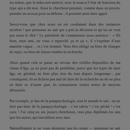
les refuse, que le refus soit motivé, avec le nom et l’état de fonction du
type qui a dit non. Ainsi le cher­cheur pourrait, comme dans un procès,
prendre un avocat pour sa défense ; il pourrait ainsi faire appel.
Savez-vous que chez nous on est condamné dans des instan­ces
secrètes ! que personne ne sait qui a pris la décision et qu’on ne veut
pas nous le dire ! Le président de commission nous annonce : « Eh
bien, mon ami, on vous a reproché ça et ça », il s’exprime d’une
manière vague… et c’est terminé. Vous êtes obligé ou bien de changer
de sujet, ou bien de laisser tomber la recherche.
Alors quand cela se passe au niveau des vieilles fripouilles de ma
classe d’âge, ça ne pose pas de problème, parce que les types de mon
âge, en général, ne font plus rien du tout depuis longtemps ; par
conséquent, ils se fichent pas mal de faire de la recherche ou de ne plus
en faire et, d’autre part, ils connaissent toutes sortes de moyens
détournés.
Par exemple, je fais de la parapsychologie, tout le monde le sait ; on ne
doit pas faire de la parapsychologie : c’est tabou ! c’est péché ! c’est
caca ! J’ai cinq ou six jeunes chercheurs, tous plus diplômés les uns
que les autres, qui travaillent avec moi.
Naturellement je ne vous donnerai pas les noms — personne ne sait