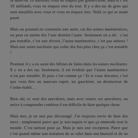
la faites de 10 millions, vous ne risquez pas grand-chose, mais si c’est
10 milliards, vous ne risquez rien du tout. Il y a des tas de gens qui
sont mouillés avec vous et vous ne risquez rien. Voilà ce qui se serait
passé.
Mais on pourrait en construire une autre, car des usines marémotrices,
on peut en mettre dix l’une derrière l’autre. Seu­lement on a dit : c’est
pas rentable, c’est une rêverie, l’usine marémotrice, c’est pas sérieux !
Mais une usine nucléaire qui coûte dix fois plus cher, ça c’est rentable
!
Pourtant il y a eu aussi des bêtises de faites dans les usines nucléaires.
Il y en a des tas. Seulement, il est évident que l’usine marémotrice
n’est pas rentable. Et puis c’est comme ça ! Et si vous discutez, c’est
que vous êtes un mauvais esprit, un gau­chiste, un destructeur de
l’ordre établi…
Bien sûr, ce sont des anecdotes, mais avec toutes ces anec­dotes, on
arrive à comprendre combien il est difficile de faire quelque chose.
Mais moi, je ne suis pas découragé. J’ai toujours envie de faire des
trucs ; simplement parce que je suis taquin et que ça emmerde tout le
monde. C’est surtout pour ça. Mais je suis une exception. Parce que
c’est quand même une tentation de se caler dans son fauteuil et de ne