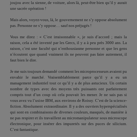
joujou avec la sienne, de voiture, alors là, peut-être bien qu’il y aurait
une sacrée opération !
Mais alors, voyez-vous, là, le gouvernement ne s’y oppose absolument
pas. Personne ne s’y oppose… sauf nos préjugés !
Vous me direz : « C’est irraisonnable », je suis d’accord ; mais la
raison, cela a été inventé par les Grecs, il y a à peu près 3000 ans. La
raison, c’est une faculté qui n’enthousiasme per­sonne et que les gens
n’écoutent que quand vraiment ils ne peuvent pas faire autrement, il
faut bien le dire.
Je me suis toujours demandé comment les microprocesseurs avaient pu
envahir le marché. Vraisemblablement parce qu’il y a eu un
management industriel tout ce qu’il y a de plus astucieux. Un certain
nombre de types avec des moyens très puis­sants ont parfaitement
compris tout d’un coup où cela pouvait les mener. Je ne sais pas si
vous avez vu l’usine IBM, aux envi­rons de Roissy. C’est de la science-
fiction. Absolument extraor­dinaire. Il y a des ouvriers hyperspécialisés
qui sont en combi­naisons de diverses couleurs, masqués, de manière à
ne pas res­pirer et ils travaillent au micromanipulateur sous microscope
électronique, pour insérer des impuretés sur des puces de sili­cium.
C’est fantastique.