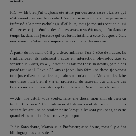
actuelle.
R.C. — Eh bien j’ai toujours été attiré par des trucs assez bizarres qui
n’attiraient pas tout le monde. C’est peut-être pour cela que je me suis
intéressé à la parapsychologie d’ailleurs, mais je me suis occupé aussi
d’insectes et j’ai étudié des choses assez mystérieuses, enfin dans ce
temps-là, dans ma jeunesse qui est fort lointaine, à cette époque, c’était
mystérieux : c’était les comportements sociaux des animaux.
À partir du moment où il y a deux animaux l’un à côté de l’autre, ils
s’influencent, ils induisent l’autre en interaction phy­siologique et
sensorielle. Alors, en 41, lorsque j’ai fait ma thèse là-dessus, ça n’a pas
passé tout seul. J’avais 23 ans et je voulais faire une thèse (je venais
tout juste d’avoir ma licence) ; alors on m’a dit : « Vous voulez faire
une thèse ? Eh bien il y a un professeur du muséum qui cherche des
types pour leur donner des sujets de thèses. » Bien ! je vais le trouver.
—
Ah ! me dit-il, vous voulez faire une thèse, mon ami, eh bien ça
tombe très bien ! Un professeur d’Odessa vient de trouver que les
sauterelles ont une coloration noire lorsqu’elles sont groupées, et verte
quand elles sont isolées. Trouvez pourquoi.
Je dis Sans doute, Monsieur le Professeur, sans doute, mais il y a des
bibliographies à ce sujet ?