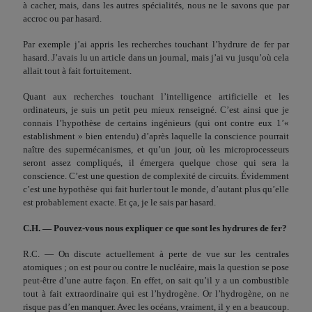
à cacher, mais, dans les autres spécialités, nous ne le savons que par
accroc ou par hasard.
Par exemple j’ai appris les recherches touchant l’hydrure de fer par
hasard. J’avais lu un article dans un journal, mais j’ai vu jusqu’où cela
allait tout à fait fortuitement.
Quant aux recherches touchant l’intelligence artificielle et les
ordinateurs, je suis un petit peu mieux renseigné. C’est ainsi que je
connais l’hypothèse de certains ingénieurs (qui ont contre eux 1’«
establishment » bien entendu) d’après laquelle la conscience pourrait
naître des supermécanismes, et qu’un jour, où les microprocesseurs
seront assez compliqués, il émergera quelque chose qui sera la
conscience. C’est une question de complexité de circuits. Évidemment
c’est une hypothèse qui fait hurler tout le monde, d’autant plus qu’elle
est probablement exacte. Et ça, je le sais par hasard.
C.H. — Pouvez-vous nous expliquer ce que sont les hydrures de fer?
R.C. — On discute actuellement à perte de vue sur les centrales
atomiques ; on est pour ou contre le nucléaire, mais la question se pose
peut-être d’une autre façon. En effet, on sait qu’il y a un combustible
tout à fait extraordinaire qui est l’hydrogène. Or l’hydrogène, on ne
risque pas d’en manquer. Avec les océans, vraiment, il y en a beaucoup.