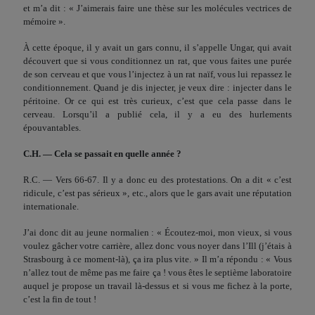
et m’a dit : « J’aimerais faire une thèse sur les molé­cules vectrices de
mémoire ».
À cette époque, il y avait un gars connu, il s’appelle Ungar, qui avait
découvert que si vous conditionnez un rat, que vous faites une purée
de son cerveau et que vous l’injectez à un rat naïf, vous lui repassez le
conditionnement. Quand je dis injec­ter, je veux dire : injecter dans le
péritoine. Or ce qui est très curieux, c’est que cela passe dans le
cerveau. Lorsqu’il a publié cela, il y a eu des hurlements
épouvantables.
C.H. — Cela se passait en quelle année ?
R.C. — Vers 66-67. Il y a donc eu des protestations. On a dit « c’est
ridicule, c’est pas sérieux », etc., alors que le gars avait une réputation
internationale.
J’ai donc dit au jeune normalien : « Écoutez-moi, mon vieux, si vous
voulez gâcher votre carrière, allez donc vous noyer dans l’Ill (j’étais à
Strasbourg à ce moment-là), ça ira plus vite. » Il m’a répondu : « Vous
n’allez tout de même pas me faire ça ! vous êtes le septième laboratoire
auquel je propose un travail là-dessus et si vous me fichez à la porte,
c’est la fin de tout !