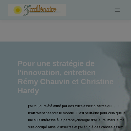
Skip
to
content
Pour une stratégie de
l'innovation, entretien
Rémy Chauvin et Christine
Hardy
j’ai toujours été attiré par des trucs assez bizarres qui
n’attiraient pas tout le monde. C’est peut-être pour cela que je
me suis intéressé à la parapsychologie d’ailleurs, mais je me
suis occupé aussi d’insectes et j’ai étudié des choses assez