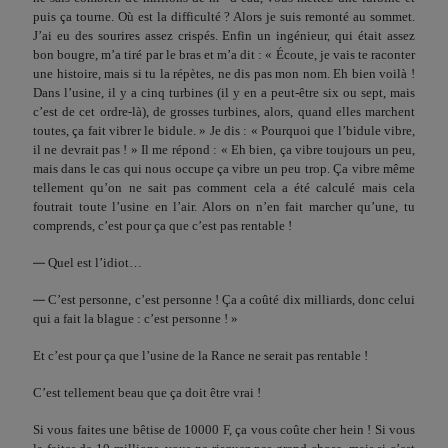
puis ça tourne. Où est la dif­ficulté ? Alors je suis remonté au sommet.
J’ai eu des sourires assez crispés. Enfin un ingénieur, qui était assez
bon bougre, m’a tiré par le bras et m’a dit : « Écoute, je vais te raconter
une histoire, mais si tu la répètes, ne dis pas mon nom. Eh bien voilà !
Dans l’usine, il y a cinq turbines (il y en a peut-être six ou sept, mais
c’est de cet ordre-là), de grosses turbines, alors, quand elles marchent
toutes, ça fait vibrer le bidule. » Je dis : « Pour­quoi que l’bidule vibre,
il ne devrait pas ! » Il me répond : « Eh bien, ça vibre toujours un peu,
mais dans le cas qui nous occupe ça vibre un peu trop. Ça vibre même
tellement qu’on ne sait pas comment cela a été calculé mais cela
foutrait toute l’usine en l’air. Alors on n’en fait marcher qu’une, tu
comprends, c’est pour ça que c’est pas rentable !
—
Quel est l’idiot…
—
C’est personne, c’est personne ! Ça a coûté dix milliards, donc celui
qui a fait la blague : c’est personne ! »
Et c’est pour ça que l’usine de la Rance ne serait pas ren­table !
C’est tellement beau que ça doit être vrai !
Si vous faites une bêtise de 10000 F, ça vous coûte cher hein ! Si vous