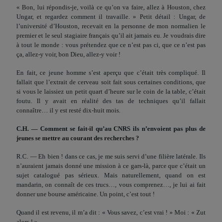
« Bon, lui répondis-je, voilà ce qu’on va faire, allez à Houston, chez
Ungar, et regardez comment il travaille. » Petit détail : Ungar, de
l’université d’Houston, recevait en la personne de mon normalien le
premier et le seul stagiaire français qu’il ait jamais eu. Je voudrais dire
à tout le monde : vous prétendez que ce n’est pas ci, que ce n’est pas
ça, allez-y voir, bon Dieu, allez-y voir !
En fait, ce jeune homme s’est aperçu que c’était très compli­qué. Il
fallait que l’extrait de cerveau soit fait sous certaines conditions, que
si vous le laissiez un petit quart d’heure sur le coin de la table, c’était
foutu. Il y avait en réalité des tas de techniques qu’il fallait
connaître… il y est resté dix-huit mois.
C.H. — Comment se fait-il qu’au CNRS ils n’envoient pas plus de
jeunes se mettre au courant des recherches ?
R.C. — Eh bien ! dans ce cas, je me suis servi d’une filière latérale. Ils
n’auraient jamais donné une mission à ce gars-là, parce que c’était un
sujet catalogué pas sérieux. Mais naturel­lement, quand on est
mandarin, on connaît de ces trucs…, vous comprenez…, je lui ai fait
donner une bourse américaine. Un point, c’est tout !
Quand il est revenu, il m’a dit : « Vous savez, c’est vrai ! » Moi : « Zut
alors ! »