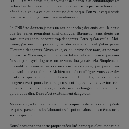
R.C. — On y a pensé, figurez-vous ! On a pensé à se communiquer les
recherches de pointe non conventionnelles. On va peut-être fournir un
périodique voué à cela ou on puisse dire ce que l’on veut et qui serait
financé par un organisme privé, évidemment.
Le CNRS ne donnera jamais un sou pour cela ; des amis, oui. Je pense
que les jeunes pourraient ainsi dialoguer libre­ment ; sans doute pas
sous leur vrai nom, ce serait trop dange­reux. Parce qu’on est là ! Moi-
même, j’ai usé d’un pseudonyme plusieurs fois quand j’étais jeune.
C’est trop dangereux. Voyez-vous, ce qui arrive chez nous, on ne vous
dit pas : « Monsieur, on vous refuse tel ou tel crédit parce que vous
êtes un parapsy­chologue », on ne vous dira jamais cela. Simplement,
un crédit vous sera refusé pour un autre prétexte puis, quelques années
plus tard, on vous dira : « Ah bien oui, cher collègue, vous avez des
positions qui ont paru à beaucoup de collègues aventurées,
dangereuses et, pour ainsi dire, peu scientifiques… vous avez tort, cela
ne vous a pas porté chance, vous devriez en changer… » C’est tout ce
qu’on vous dira. Donc c’est extrêmement dange­reux.
Maintenant, si l’on en vient à l’objet propre du débat, à savoir qu’est-
ce qui se passe dans les laboratoires de pointe, alors nous-mêmes ne le
savons que peu.
Nous le savons dans notre propre spécialité, parce que c’est impossible