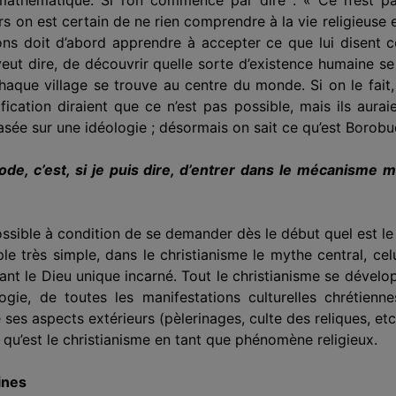
 on est certain de ne rien comprendre à la vie religieuse et
ions doit d’abord apprendre à accepter ce que lui disent 
eut dire, de découvrir quelle sorte d’existence humaine s
que village se trouve au centre du monde. Si on le fait,
fication diraient que ce n’est pas possible, mais ils aura
ée sur une idéologie ; désormais on sait ce qu’est Borobudu
e, c’est, si je puis dire, d’entrer dans le mécanisme m
possible à condition de se demander dès le début quel est le
 très simple, dans le christianisme le mythe central, celui
nt le Dieu unique incar­né. Tout le christianisme se dévelop
­gie, de toutes les manifestations culturelles chrétienn
 ses aspects extérieurs (pèlerinages, culte des reliques, etc.
qu’est le christia­nisme en tant que phénomène religieux.
ines