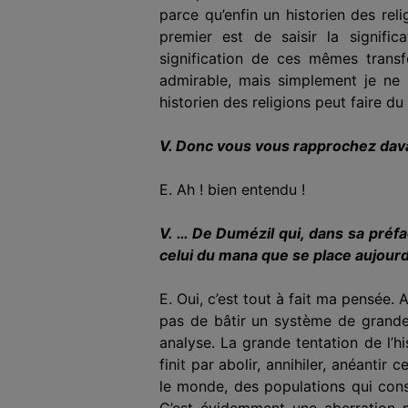
parce qu’enfin un historien des re
premier est de saisir la signific
signification de ces mêmes transf
admirable, mais simplement je ne p
historien des reli­gions peut faire d
V. Donc vous vous rapprochez da
E. Ah ! bien entendu !
V. … De Dumézil qui, dans sa préf
celui du mana que se place aujour­d
E. Oui, c’est tout à fait ma pensée.
pas de bâtir un système de grandes
analyse. La grande tentation de l’hi
finit par abolir, annihiler, anéanti
le monde, des populations qui cons
C’est évidemment une aberration m