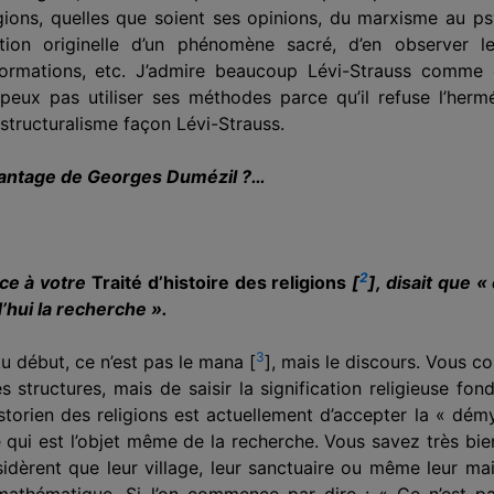
ligions, quelles que soient ses opinions, du marxisme au 
ation originelle d’un phénomène sacré, d’en observer le
ormations, etc. J’admire beaucoup Lévi-Strauss comme éc
eux pas utiliser ses méthodes parce qu’il refuse l’her­
u structuralisme façon Lévi-Strauss.
vantage de Georges Dumézil ?…
2
ace à votre
Traité d’histoire des religions
[
]
, disait que «
’hui la recherche ».
3
 Au début, ce n’est pas le mana
[
]
, mais le discours. Vous c
 structures, mais de saisir la signification reli­gieuse f
storien des religions est actuellement d’accepter la « démyth
r ce qui est l’objet même de la recherche. Vous savez très bi
idèrent que leur village, leur sanc­tuaire ou même leur m
athémati­que. Si l’on commence par dire : « Ce n’est pas