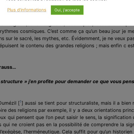
 il existe de bonnes traductions, des monographies séri
crois que mon expé­rience indienne m’a beaucoup servi puisque
Plus d'informations
Oui, j'accepte
s issues du néolithique. Dans toutes ces cul­tures, dans 
a religion (ou la religiosité) cosmique ; c’est-à-dire que 
ythmes cosmiques. C’est comme ça qu’un beau jour je me 
s sur le sacré, les mythes, etc.
Évidemment
, je ne veux pa
 épuisent le contenu des grandes religions ; mais enfin c est
trauss…
 structure » j’en profite pour demander ce que vous
pe
ns
1
 Dumézil
[
]
aussi se tient pour structuraliste, mais il a bien
ire des religions par exemple, il y a deux orien­tations princi
x qui pensent que l’on peut saisir le sens, la signification 
s qui ne croient pas en la possibilité de com­prendre la sign
l’exégèse, l’hermé­neutique. Cela suffit pour qu’un historien 