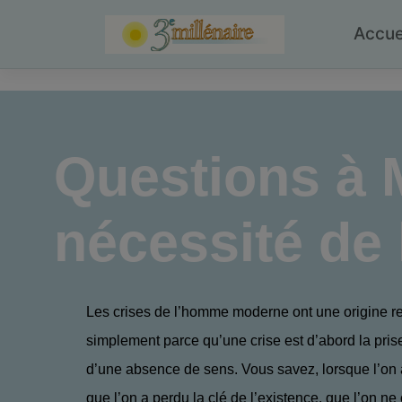
Skip
to
Accue
content
Questions à M
nécessité de 
Les crises de l’homme moderne ont une origine rel
simplement parce qu’une crise est d’abord la pri
d’une absence de sens. Vous savez, lorsque l’on 
que l’on a perdu la clé de l’existence, que l’on n