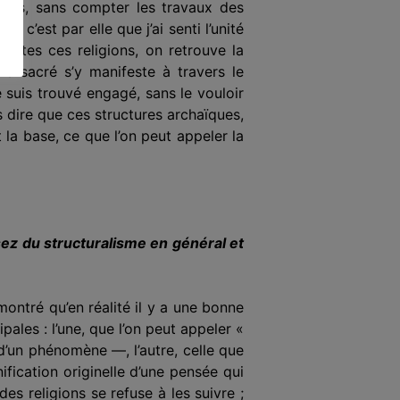
euses, sans compter les travaux des
 c’est par elle que j’ai senti l’unité
toutes ces religions, on retrouve la
le sacré s’y manifeste à tra­vers le
suis trouvé engagé, sans le vouloir
s dire que ces structures archaïques,
 la base, ce que l’on peut appeler la
ez du structuralisme en général et
 montré qu’en réalité il y a une bonne
pales : l’une, que l’on peut appeler «
d’un phéno­mène —, l’autre, celle que
ification originelle d’une pensée qui
des religions se refuse à les suivre ;