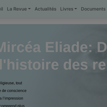
il
La Revue
Actualités
Livres
Documents g
ircéa Eliade: D
l'histoire des re
igieuse, tout
se de conscience
a l’impression
e comprend plus