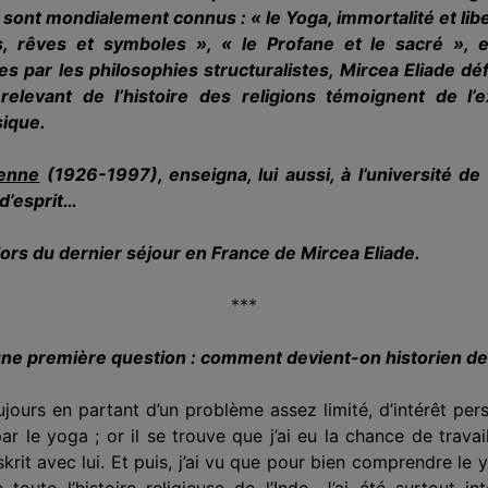
sont mondialement connus : « le Yoga, immortalité et liber
, rêves et symboles », « le Profane et le sacré », 
es par les philosophies structuralistes, Mirc
e
a Eliade déf
 relevant de l’histoire des religions témoignent de l’
ique.
enne
(1926-1997)
, enseigna, lui aussi, à l’université de
 d’esprit…
, lors du dernier séjour en France de Mirc
e
a Eliade.
***
ne première ques­tion : comment devient-on historien des
ujours en partant d’un problème assez limité, d’intérêt per
 par le yoga ; or il se trouve que j’ai eu la chance de trav
krit avec lui. Et puis, j’ai vu que pour bien comprendre le yo
toute l’histoire religieuse de l’Inde. J’ai été surtout i