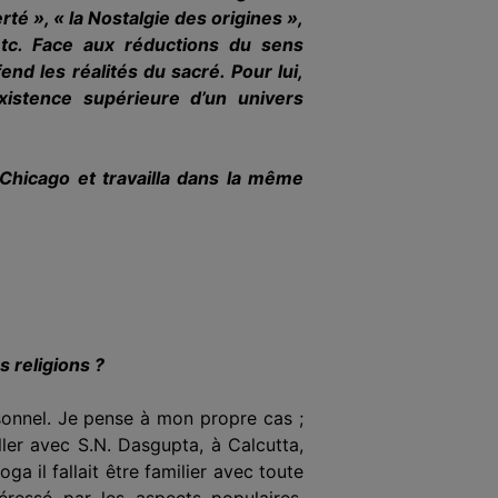
té », « la Nostalgie des origines »,
etc. Face aux réductions du sens
end les réalités du sacré. Pour lui,
existence supérieure d’un univers
 Chicago et travaill
a
dans la même
 religions ?
sonnel. Je pense
à mon propre cas ;
ailler avec S.N. Dasgupta, à Calcutta,
ga il fallait être fami­lier avec toute
ntéressé par les aspects populaires,