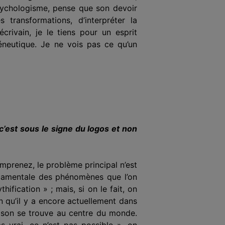
psychologisme, pense que son devoir
s transformations, d’interpréter
l
a
rivain, je le tiens pour un esprit
méneutique. Je ne vois pas ce qu’un
 c’est sous le signe du logos et non
omprenez, le problème principal n’est
ondamentale des phénomènes que l’on
ification » ; mais, si on le fait, on
en qu’il y a encore actuellement dans
aison se trouve au centre du monde.
 vrai, ce n’est pas possible », on