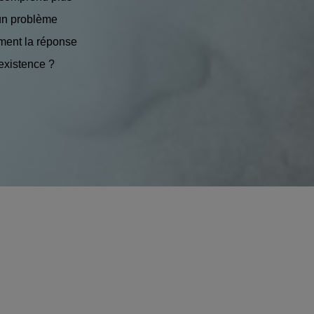
s un problème
ement la réponse
’existence ?