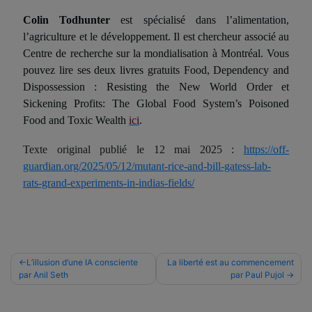
Colin Todhunter
est spécialisé dans l’alimentation,
l’agriculture et le développement. Il est chercheur associé au
Centre de recherche sur la mondialisation à Montréal. Vous
pouvez lire ses deux livres gratuits Food, Dependency and
Dispossession : Resisting the New World Order et
Sickening Profits: The Global Food System’s Poisoned
Food and Toxic Wealth
ici
.
Texte original publié le 12 mai 2025 :
https://off-
guardian.org/2025/05/12/mutant-rice-and-bill-gatess-lab-
rats-grand-experiments-in-indias-fields/
Navigation
L’illusion d’une IA consciente
La liberté est au commencement
par Anil Seth
par Paul Pujol
de
l’article