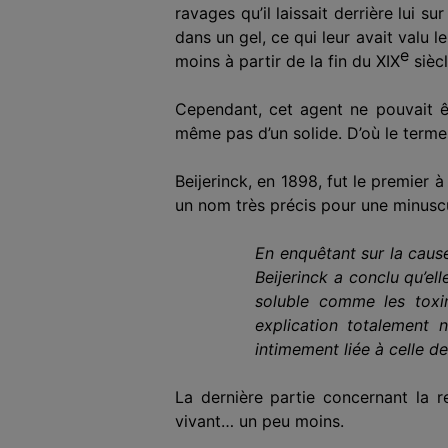
ravages
qu’
il
laissait derrière
lui
sur 
dans un gel, ce qui leur avait valu 
e
moins à partir de la fin du XIX
siècl
Cependant, cet agent ne pouvait êtr
même pas d’un solide. D’où le term
Beijerinck, en 1898,
fut
le premier 
un nom très
précis
pour une
minuscu
En enquêtant sur la cause 
Beijerinck a conclu qu’el
soluble comme les toxi
explication totalement n
intimement liée à celle d
La dernière partie concernant la r
vivant… un peu moins.