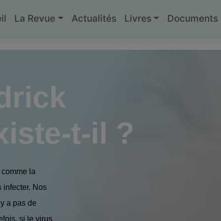
il
La Revue
Actualités
Livres
Documents g
drick
ste-t-il ?
x, comme la
 infecter. Nos
’y a pas de
fois, si le virus