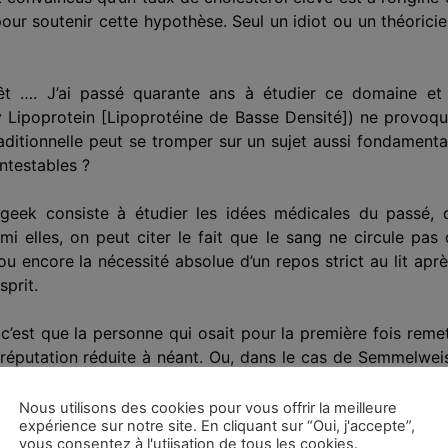
pour
souteni
r cette hypothèse. Seul un idiot ou un théorici
rêt …. J’ai passé quarante ans à étudier ce domaine et
y Lipoprotein
[
Lipoprotéine de Basse Densité
]
) ne provoqu
itionnelle peut se tromper sur un sujet aussi fondamental
ntestables ?
eek consiste à étudier les idées médicales d
u passé
, 
mi elles, on peut citer le fait que le sang ne circule pa
 ou encore la nécessité absolue d’un repos strict au lit aprè
sprit.
, c’est que la personne qui osait pour la première fois re
 réputation réduite à néant. Ou, dans le cas de Semmelwe
ropager d’horribles maladies » battu à mort dans un hôpital
Nous utilisons des cookies pour vous offrir la meilleure
expérience sur notre site. En cliquant sur “Oui, j'accepte”,
oujours par arriver pour
changer
les choses. Qui réussit al
vous consentez à l'utiisation de tous les cookies.