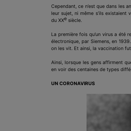
Cependant, ce n’est que dans les a
leur sujet, ni même s’ils existaien
e
du XX
siècle.
La première fois qu’un virus a été 
électronique, par Siemens, en 1939.
on l
es
v
it
. Et
ainsi
, la vaccination
fut
Ainsi, lorsque les gens affirment qu
en voir des centaines de types différ
UN
CORONAVIRUS