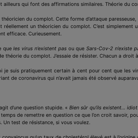
t ailleurs qui font des affirmations similaires. Théorie du c
 théoricien du complot. Cette forme d’attaque paresseuse, 
st réellement un théoricien du complot.
C’est
simplement un
ent efficace. Curieusement.
re que
les virus n’existent pas
ou que
Sars-Cov-2 n’existe p
e théorie du complot. J’essaie de résister. Chacun a droit 
i je suis pratiquement certain à cent pour cent que les vi
riant de coronavirus qui n’avait jamais été
observé
auparava
’agit d’une question stupide. «
Bien sûr qu’ils existent… idiot
temps de remettre en question ce que l’on croit savoir, pour
Un test de résistance, si vous voulez.
 convaincus qu’un taux de cholestérol élevé est à l’origine