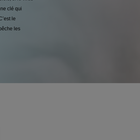
une clé qui
C’est le
pêche les