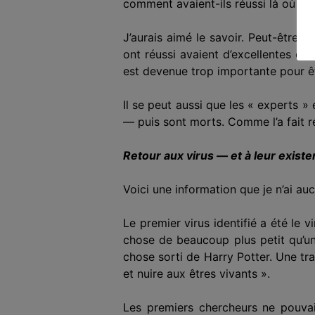
comment
avaie
nt-ils réussi
là où
d’a
J’aurais aimé le savoir. Peut-être 
ont réussi avaient d’excellentes c
est devenue trop importante pour ê
Il se peut aussi que les « experts » 
— puis sont morts. Comme l’a fait r
Retour aux virus — et à leur exist
Voici une information que je n’ai au
Le premier virus identifié a été le 
chose de beaucoup plus petit qu’un
chose
sorti
de Harry Potter. Une tra
et nuire aux êtres vivants ».
Les premiers chercheurs ne pouvai