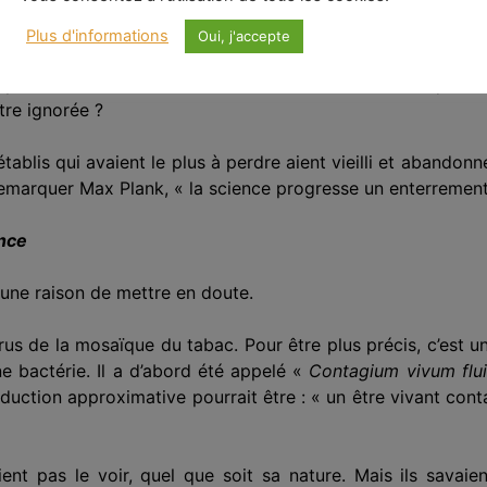
utres étaient
réduits en cendres
? Je n’ai jamais vraiment réu
Plus d'informations
Oui, j'accepte
s’agissait-il simplement d’une combinaison de temps et de 
ompétences en matière de communication. Peut-être que l’
a
tre ignorée ?
établis qui avaient le plus à perdre aient vieilli et abandonn
emarquer Max Plank, « la science progresse un enterrement 
ence
cune raison de mettre en doute.
virus de la mosaïque du tabac. Pour être plus précis, c’est 
e bactérie. Il a d’abord été appelé «
Contagium vivum flu
duction approximative pourrait être : « un être vivant cont
ent pas le voir, quel qu
e
soit
sa nature
. Mais ils savaien