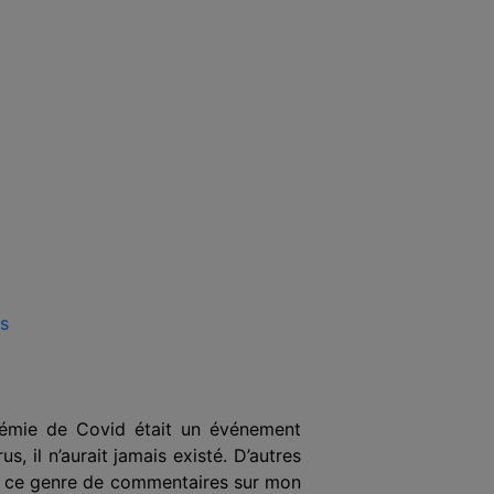
us
démie de Covid était un événement
s, il n’a
urait
jamais existé. D’autres
t ce genre de commentaires sur mon