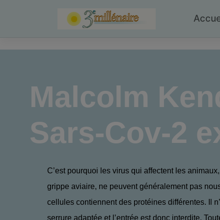
Skip
to
Accue
content
Malcolm Ken
Sars-Cov-2 exi
C’est pourquoi les virus qui affectent les animau
grippe aviaire, ne peuvent généralement pas nous
cellules contiennent des protéines différentes. Il n
serrure adaptée et l’entrée est donc interdite. Toute