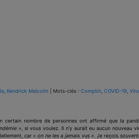
és
,
Kendrick Malcolm
|
Mots-clés :
Complot
,
COVID-19
,
Vir
un certain nombre de personnes ont affirmé que la pan
ndémie »
, si vous voulez. Il n’y a
urait
eu
aucun
nouveau viru
éellement, car «
on ne les a jamais vus »
. Je reçois souven