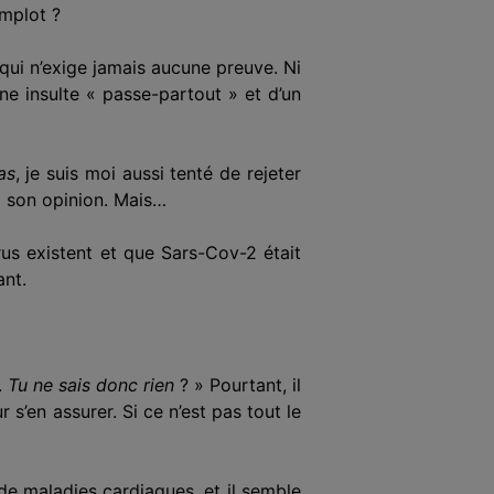
omplot ?
qui n’exige jamais aucune preuve. Ni
e insulte « passe-partout » et d’un
as
, je suis moi aussi tenté de rejeter
à son opinion. Mais…
rus existent et que Sars-Cov-2 était
nt.
.
Tu ne sais donc rien
? » Pourtant, il
 s’en assurer. Si ce n’est pas tout le
 de maladies cardiaques, et il semble