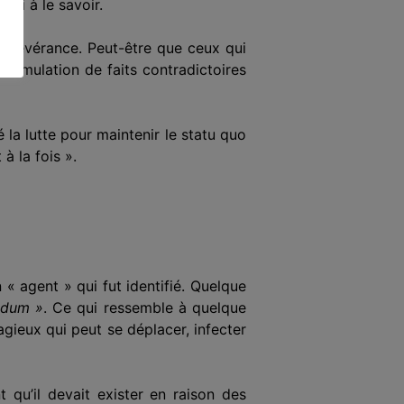
ssi à le savoir.
persévérance. Peut-être que ceux qui
ccumulation
de faits contradictoires
é la lutte pour maintenir le statu quo
à la fois ».
un « agent » qui
fut
identifié. Quelque
idum »
. Ce qui ressemble à quelque
agieux qui peut se déplacer, infecter
t qu’
il
devait exister en raison d
es