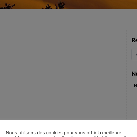
R
N
N
Mots-clés :
Bauls
Nous utilisons des cookies pour vous offrir la meilleure