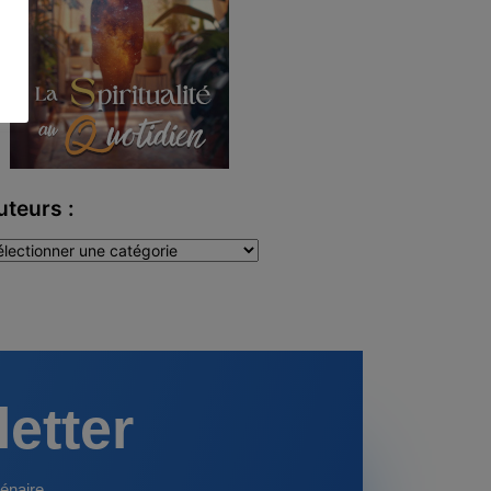
uteurs :
teurs
letter
énaire.