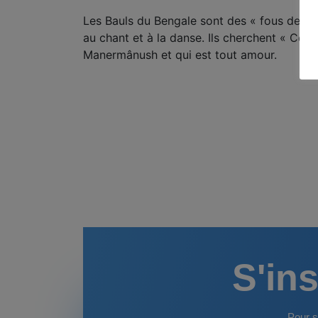
Les Bauls du Bengale sont des « fous de Dieu 
au chant et à la danse. Ils cherchent « Celui
Manermânush et qui est tout amour.
S'ins
Pour s