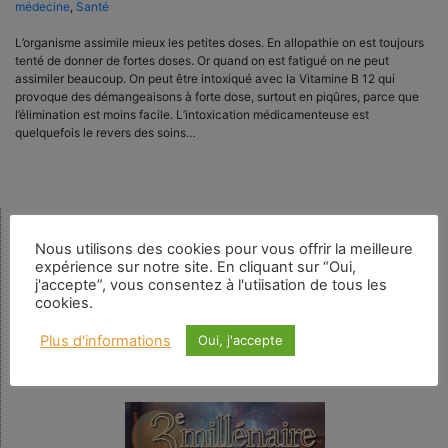
médecine
,
Santé
L’organisme assimile mieux les petites doses. En allopathie on est toujours
tenté de donner de fortes doses. Or quand on est fatigué on ne peut
assimiler beaucoup. On peut être intoxiqué avec la Vitamine B 12 qui
provoque des démangeaisons à forte dose, surtout en piqûres, parce que
l’élimination est moins facile. L’intoxication médicamenteuse est
quelquefois le revers des soins…
Rechercher
Nous utilisons des cookies pour vous offrir la meilleure
expérience sur notre site. En cliquant sur “Oui,
j'accepte”, vous consentez à l'utiisation de tous les
cookies.
Plus d'informations
Oui, j'accepte
Numéro en cours
N° 159 – La spiritualité au quotidien