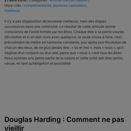
21 avril 2010
|
Catégories :
Monod-Herzen Gabriel
|
Mots-clés :
complémentarité
,
jeunesse
,
opoosition
,
Vieillesse
Il n’y a pas d’opposition de jeunesse vieillesse, mais des étapes
successives dans une continuité. Le résultat de cette attitude donne
conscience de l’unité formée par les êtres. Chaque être a sa petite courbe
d’évolution et si on doit vivre avec quelqu’un, la seule chose à faire, c’est
précisément de mettre en harmonie constante, jour après jour l’évolution de
chacun des deux, de ne plus jamais dire : « toi et moi », mais « nous », qu’il
s’agisse d’un conjoint ou d’un ami, parce que « nous », c’est tous les êtres.
Nous sommes une petite partie de la nature et cette unité doit être sentie,
vécue, en tant qu’obligation et possibilité.
Douglas Harding : Comment ne pas
vieillir