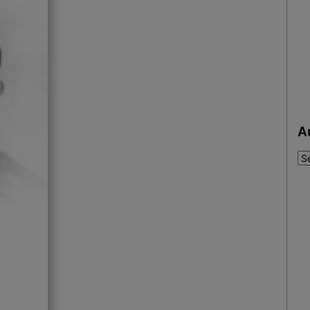
A
Au
: