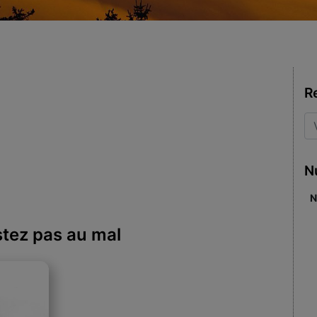
R
N
N
stez pas au mal