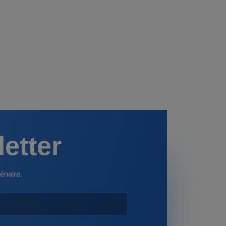
letter
énaire.