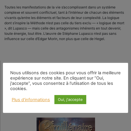
Toutes les manifestations de la vie s’accomplissent dans un système
complexe et souvent conflictuel, tant à l’intérieur de chacun des éléments
vivants qu’entre les éléments et facteurs de leur complexité. La logique
dont s’inspire la Méthode n’est pas celle du tiers exclu — « logique de mort
», dit Lupasco — mais celle des antagonismes inhérents en tout devenir,
toute énergie, tout être. L’œuvre de Stéphane Lupasco n’est pas sans
influence sur celle d’Edgar Morin, non plus que celle de Hegel.
Rechercher
Nous utilisons des cookies pour vous offrir la meilleure
expérience sur notre site. En cliquant sur “Oui,
j'accepte”, vous consentez à l'utiisation de tous les
cookies.
Plus d'informations
Oui, j'accepte
Numéro en cours
N° 159 – La spiritualité au quotidien