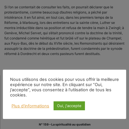
Si l’on se contentait de consulter les faits, on pourrait déclarer que le
protestantisme, comme beaucoup d’autres religions, a péché par
intolérance. Il en fut ainsi, en tout cas, dans les premiers temps de la
Réforme, à Marbourg, lors des entretiens sur la sainte cène, Luther se
montra irréductible dans sa position et refusa de tendre la main à Zwingli; à
Genève, Michel Servet, qui s’était prononcé contre la doctrine de la trinité,
fut condamné comme hérétique et fut brûlé vif sur le plateau de Champel;
aux Pays-Bas, dès le début du XVIIe siècle, les Remonstrants qui désiraient
assouplir la doctrine de la prédestination, furent condamnés par le synode
réformé à Dordrecht et deux cents pasteurs furent destitués.
Nous utilisons des cookies pour vous offrir la meilleure
expérience sur notre site. En cliquant sur “Oui,
Rechercher
j'accepte”, vous consentez à l'utiisation de tous les
cookies.
Plus d'informations
Oui, j'accepte
Numéro en cours
N° 159 – La spiritualité au quotidien