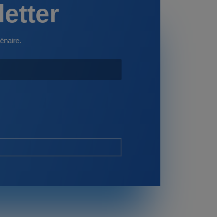
letter
énaire.