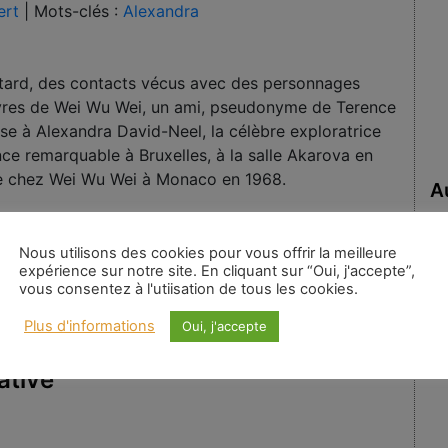
ert
|
Mots-clés :
Alexandra
s tard, des contacts vécus avec des personnages
uvres de Wei Wu Wei, un ami, pseudonyme de Terence
nse à Alexandra David-Neel, la célèbre exploratrice
nce remarquable à Bruxelles, à la salle Akarova en
site chez Wei Wu Wei à Monaco en 1968.
A
Au
:
Nous utilisons des cookies pour vous offrir la meilleure
expérience sur notre site. En cliquant sur “Oui, j'accepte”,
vous consentez à l'utiisation de tous les cookies.
Plus d'informations
Oui, j'accepte
ative