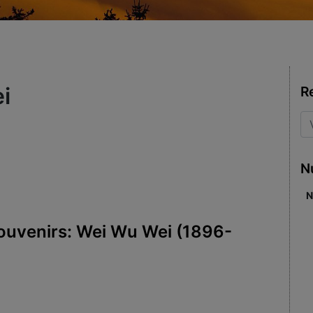
i
R
N
N
souvenirs: Wei Wu Wei (1896-