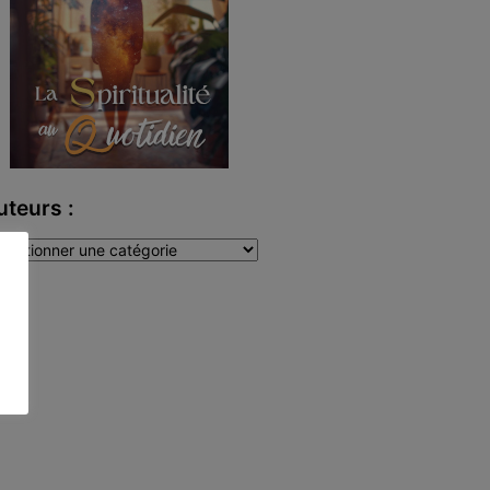
uteurs :
teurs