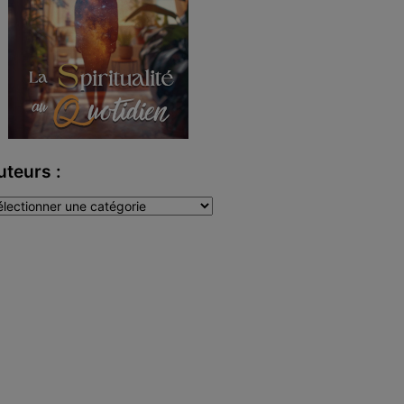
uteurs :
teurs