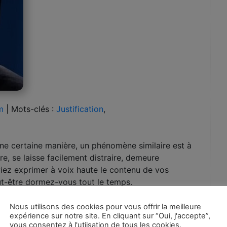
m
|
Mots-clés :
Justification
,
D’une certaine manière, un phénomène similaire est à
tre, se laisse facilement distraire, demeure
iez exprimer à voix haute le contenu de vos
eut-être dormez-vous tout le temps.
Nous utilisons des cookies pour vous offrir la meilleure
expérience sur notre site. En cliquant sur “Oui, j'accepte”,
vous consentez à l'utiisation de tous les cookies.