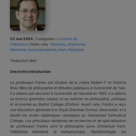
22 mai 2024
|
Catégories :
Le retour de
l’idéalisme
|
Mots-clés :
Berkeley
,
Empirisme
,
Idéalisme
,
Instrumentalisme
,
Kant
,
Réalisme
Traduction libre
Une brève introduction
Le professeur Franks est titulaire de la chaire Robert F. et Patricia
Ross Weis de philosophie et d’études judaïques à l’université de Yale.
Il a obtenu son doctorat à l’université de Harvard en 1993. Il a obtenu
sa licence (première classe) et sa maîtrise en philosophie, politique
et économie au Balliol College d’Oxford. Avant cela, Franks a reçu
une éducation générale à la Royal Grammar School, Newcastle, et a
étudié les textes rabbiniques classiques au Gateshead Talmudical
College. Les principaux domaines de recherche et de spécialisation
du professeur Franks sont la philosophie juive, Emmanuel Kant,
l’idéalisme allemand, la métaphysique, l’épistémologie, les