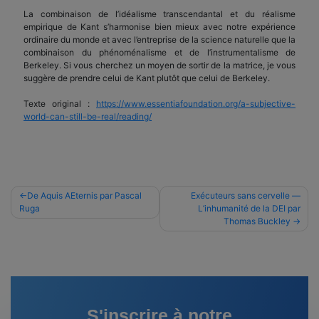
La combinaison de l’idéalisme transcendantal et du réalisme
empirique de Kant s’harmonise bien mieux avec notre expérience
ordinaire du monde et avec l’entreprise de la science naturelle que la
combinaison du phénoménalisme et de l’instrumentalisme de
Berkeley. Si vous cherchez un moyen de sortir de la matrice, je vous
suggère de prendre celui de Kant plutôt que celui de Berkeley.
Texte original :
https://www.essentiafoundation.org/a-subjective-
world-can-still-be-real/reading/
Navigation
De Aquis AEternis par Pascal
Exécuteurs sans cervelle —
Ruga
L’inhumanité de la DEI par
de
Thomas Buckley
l’article
S'inscrire à notre