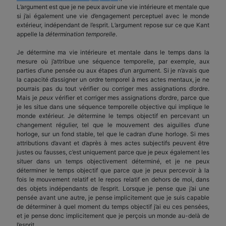
L’argument est que je ne peux avoir une vie intérieure et mentale que
si j’ai également une vie d’engagement perceptuel avec le monde
extérieur, indépendant de l’esprit. L’argument repose sur ce que Kant
appelle la
détermination temporelle
.
Je détermine ma vie intérieure et mentale dans le temps dans la
mesure où j’attribue une séquence temporelle, par exemple, aux
parties d’une pensée ou aux étapes d’un argument. Si je n’avais que
la capacité d’assigner un ordre temporel à mes actes mentaux, je ne
pourrais pas du tout vérifier ou corriger mes assignations d’ordre.
Mais je
peux
vérifier et corriger mes assignations d’ordre, parce que
je les situe dans une séquence temporelle objective qui implique le
monde extérieur. Je détermine le temps objectif en percevant un
changement régulier, tel que le mouvement des aiguilles d’une
horloge, sur un fond stable, tel que le cadran d’une horloge. Si mes
attributions d’avant et d’après à mes actes subjectifs peuvent être
justes ou fausses, c’est uniquement parce que je peux également les
situer dans un temps objectivement déterminé, et je ne peux
déterminer le temps objectif que parce que je peux percevoir à la
fois le mouvement relatif et le repos relatif en dehors de moi, dans
des objets indépendants de l’esprit. Lorsque je pense que j’ai une
pensée avant une autre, je pense implicitement que je suis capable
de déterminer à quel moment du temps objectif j’ai eu ces pensées,
et je pense donc implicitement que je perçois un monde au-delà de
l’esprit.