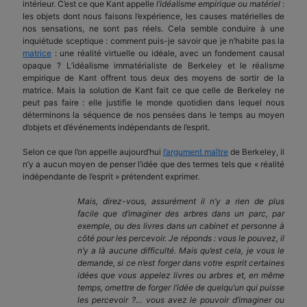
intérieur. C’est ce que Kant appelle
l’idéalisme empirique ou matériel
:
les objets dont nous faisons l’expérience, les causes matérielles de
nos sensations, ne sont pas réels. Cela semble conduire à une
inquiétude sceptique : comment puis-je savoir que je n’habite pas la
matrice
: une réalité virtuelle ou idéale, avec un fondement causal
opaque ? L’idéalisme immatérialiste de Berkeley et le réalisme
empirique de Kant offrent tous deux des moyens de sortir de la
matrice. Mais la solution de Kant fait ce que celle de Berkeley ne
peut pas faire : elle justifie le monde quotidien dans lequel nous
déterminons la séquence de nos pensées dans le temps au moyen
d’objets et d’événements indépendants de l’esprit.
Selon ce que l’on appelle aujourd’hui
l’argument maître
de Berkeley, il
n’y a aucun moyen de penser l’idée que des termes tels que « réalité
indépendante de l’esprit » prétendent exprimer.
Mais, direz-vous, assurément il n’y a rien de plus
facile que d’imaginer des arbres dans un parc, par
exemple, ou des livres dans un cabinet et personne à
côté pour les percevoir. Je réponds : vous le pouvez, il
n’y a là aucune difficulté. Mais qu’est cela, je vous le
demande, si ce n’est forger dans votre esprit certaines
idées que vous appelez livres ou arbres et, en même
temps, omettre de forger l’idée de quelqu’un qui puisse
les percevoir ?… vous avez le pouvoir d’imaginer ou