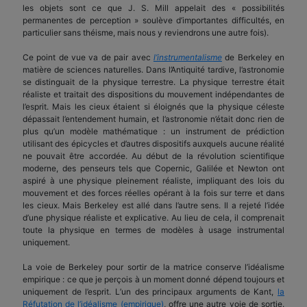
les objets sont ce que J. S. Mill appelait des « possibilités
permanentes de perception » soulève d’importantes difficultés, en
particulier sans théisme, mais nous y reviendrons une autre fois).
Ce point de vue va de pair avec
l’instrumentalisme
de Berkeley en
matière de sciences naturelles. Dans l’Antiquité tardive, l’astronomie
se distinguait de la physique terrestre. La physique terrestre était
réaliste et traitait des dispositions du mouvement indépendantes de
l’esprit. Mais les cieux étaient si éloignés que la physique céleste
dépassait l’entendement humain, et l’astronomie n’était donc rien de
plus qu’un modèle mathématique : un instrument de prédiction
utilisant des épicycles et d’autres dispositifs auxquels aucune réalité
ne pouvait être accordée. Au début de la révolution scientifique
moderne, des penseurs tels que Copernic, Galilée et Newton ont
aspiré à une physique pleinement réaliste, impliquant des lois du
mouvement et des forces réelles opérant à la fois sur terre et dans
les cieux. Mais Berkeley est allé dans l’autre sens. Il a rejeté l’idée
d’une physique réaliste et explicative. Au lieu de cela, il comprenait
toute la physique en termes de modèles à usage instrumental
uniquement.
La voie de Berkeley pour sortir de la matrice conserve l’idéalisme
empirique : ce que je perçois à un moment donné dépend toujours et
uniquement de l’esprit. L’un des principaux arguments de Kant,
la
Réfutation de l’idéalisme (empirique)
, offre une autre voie de sortie.