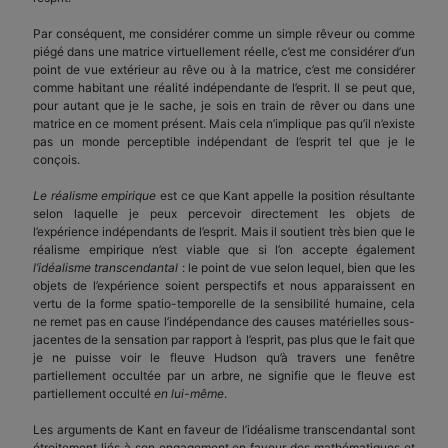
Par conséquent, me considérer comme un simple rêveur ou comme
piégé dans une matrice virtuellement réelle, c’est me considérer d’un
point de vue extérieur au rêve ou à la matrice, c’est me considérer
comme habitant une réalité indépendante de l’esprit. Il se peut que,
pour autant que je le sache, je sois en train de rêver ou dans une
matrice en ce moment présent. Mais cela n’implique pas qu’il n’existe
pas un monde perceptible indépendant de l’esprit tel que je le
conçois.
Le réalisme empirique
est ce que Kant appelle la position résultante
selon laquelle je peux percevoir directement les objets de
l’expérience indépendants de l’esprit. Mais il soutient très bien que le
réalisme empirique n’est viable que si l’on accepte également
l’idéalisme transcendantal
: le point de vue selon lequel, bien que les
objets de l’expérience soient perspectifs et nous apparaissent en
vertu de la forme spatio-temporelle de la sensibilité humaine, cela
ne remet pas en cause l’indépendance des causes matérielles sous-
jacentes de la sensation par rapport à l’esprit, pas plus que le fait que
je ne puisse voir le fleuve Hudson qu’à travers une fenêtre
partiellement occultée par un arbre, ne signifie que le fleuve est
partiellement occulté
en lui-même
.
Les arguments de Kant en faveur de l’idéalisme transcendantal sont
étroitement liés à son engagement en faveur des mathématiques et