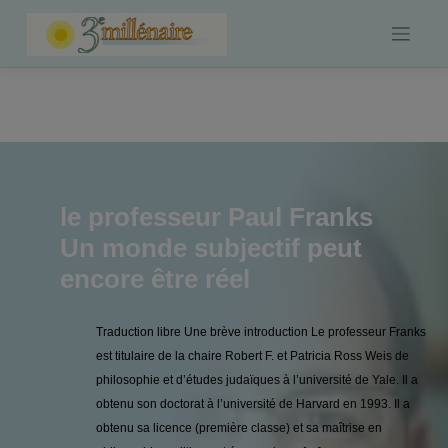
Skip
to
content
le professeur Paul Franks
Un monde subjectif peut
encore être réel
Traduction libre Une brève introduction Le professeur Franks
est titulaire de la chaire Robert F. et Patricia Ross Weis de
philosophie et d’études judaïques à l’université de Yale. Il a
obtenu son doctorat à l’université de Harvard en 1993. Il a
obtenu sa licence (première classe) et sa maîtrise en