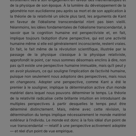
de la physique de son époque. À la lumière du développement de la
géométrie non euclidienne peu après sa mort et de son application à
la théorie de la relativité un siècle plus tard, les arguments de Kant
en faveur de l’idéalisme transcendantal n’ont pas bien vieilli.
Néanmoins, les idées fondamentales de l’idéalisme transcendantal, à
savoir que la cognition humaine est perspectiviste et, en fait,
implique toujours
l’adoption
d’une perspective, qui est une activité
humaine même si elle est généralement inconsciente, restent vraies.
En fait, le fait même de la révolution scientifique, illustrée par le
passage de la physique classique à la physique relativiste,
approfondit le point, car nous sommes désormais enclins à dire, non
pas qu’il existe une perspective humaine immuable, mais qu’il peut y
en avoir plusieurs, ce qui souligne l’implication de l’activité humaine,
puisque non seulement nous
adoptons
des perspectives, mais nous
en
changeons
. Adopter une perspective, comme Kant a été le
premier à le souligner, implique la détermination active d’un monde
matériel dans lequel nous pouvons déterminer le temps. La théorie
de la relativité radicalise cette brillante intuition en introduisant de
multiples perspectives à partir desquelles le temps peut être
déterminé distinctement. Mais, même avec cette révision, la
détermination du temps implique nécessairement le monde matériel
extérieur à l’individu. Le monde est donc à la fois idéal d’un point de
vue transcendantal — relatif à une perspective activement adoptée
— et réel d’un point de vue empirique.