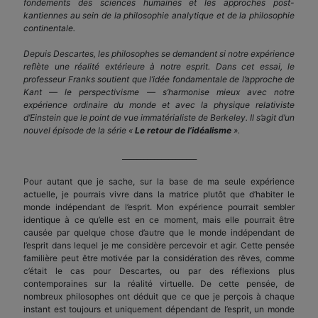
fondements des sciences humaines et les approches post-
kantiennes au sein de la philosophie analytique et de la philosophie
continentale.
Depuis Descartes, les philosophes se demandent si notre expérience
reflète une réalité extérieure à notre esprit. Dans cet essai, le
professeur Franks soutient que l’idée fondamentale de l’approche de
Kant — le perspectivisme — s’harmonise mieux avec notre
expérience ordinaire du monde et avec la physique relativiste
d’Einstein que le point de vue immatérialiste de Berkeley. Il s’agit d’u
n
nouvel
épisode de la série «
Le retour de l’idéalisme
».
_____________________
Pour autant que je sache, sur la base de ma seule expérience
actuelle, je pourrais vivre dans la matrice plutôt que d’habiter le
monde indépendant de l’esprit. Mon expérience pourrait sembler
identique à ce qu’elle est en ce moment, mais elle pourrait être
causée par quelque chose d’autre que le monde indépendant de
l’esprit dans lequel je me considère percevoir et agir. Cette pensée
familière peut être motivée par la considération des rêves, comme
c’était le cas pour Descartes, ou par des réflexions plus
contemporaines sur la réalité virtuelle. De cette pensée, de
nombreux philosophes ont déduit que ce que je perçois à chaque
instant est toujours et uniquement dépendant de l’esprit, un monde