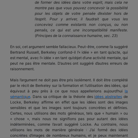
de former des idées dans votre esprit, mais cela ne
montre pas que vous pouvez concevoir la possibilité
pour les objets de votre pensée d’exister hors de
l’esprit. Pour y arriver, il faudrait que vous les
conceviez comme existants non conçus, ou non
pensés, ce qui est une incompatibilité manifeste.
(
Principes de la connaissance humaine, sec. 23
)
En soi, cet argument semble fallacieux. Peut-être, comme l’a suggéré
Bertrand Russell, Berkeley confond-il l’« idée » en tant qu’acte, qui
est mental, avec l’« idée » en tant qu’objet d’une activité mentale, qui
peut ne pas être mentale. D’autres ont suggéré d’autres erreurs de
raisonnement.
Mais l’argument ne doit pas être pris isolément. Il doit être complété
par le récit de Berkeley sur la formation et l’utilisation des idées, qui
équivaut à peu près à ce que nous appellerions aujourd’hui
la
sémantique
. Dans sa critique de la théorie des
idées abstraites
de
Locke, Berkeley affirme en effet que les idées sont des images
sensibles et que les images sont toujours concrètes et définies.
Certes, nous utilisons des mots généraux, tels que « humain » ou
« chose », mais nous ne signifions pas pour autant des idées
indéterminées, comme l’avait suggéré Locke. Au contraire, nous
utilisons les mots de manière générale : J’ai formé des idées
concrètes d’images de nombreux humains, et je peux maintenant