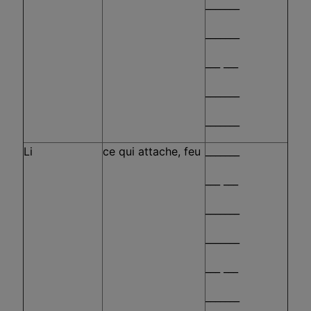
_______
_______
___ ___
_______
_______
Li
ce qui attache, feu
_______
___ ___
_______
_______
___ ___
_______