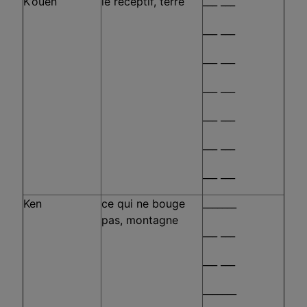
K’ouen
le réceptif, terre
___ ___
___ ___
___ ___
___ ___
___ ___
___ ___
___ ___
Ken
ce qui ne bouge
_______
pas, montagne
___ ___
___ ___
_______