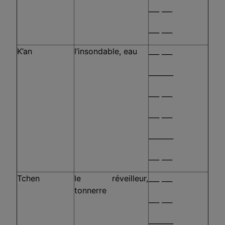
___ ___
___ ___
K’an
l’insondable, eau
___ ___
_______
___ ___
___ ___
_______
___ ___
Tchen
le réveilleur,
___ ___
tonnerre
___ ___
_______