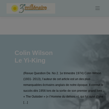
Skip
to
content
Colin Wilson
Le Yi-King
(Revue Question De. No 2. 1e trimestre 1974) Colin Wilson
(1931- 2013), l’auteur de cet article est un des plus
remarquables écrivains anglais de notre époque. Il connut le
succès dès 1956 lors de la sortie de son premier grand livre :
« The Outsider » (« l’Homme du dehors »), qui fut suivi d’une
[…]