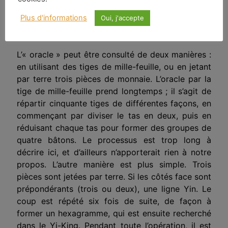
5
électroniques [
].
Plus d'informations
Oui, j'accepte
Le principe de synchronicité de Jung
L’« oracle » peut être consulté de deux manières :
en utilisant des tiges de mille-feuille, ou en jetant
par terre trois pièces de monnaie. L’oracle par la
tige de mille-feuille prend longtemps ; il s’agit de
répartir cinquante tiges de différentes façons, en
commençant par diviser le tas en deux, puis en
réduisant chaque tas pour former des groupes de
quatre bâtons. Le processus est trop long à
décrire ici, et d’ailleurs n’apporterait rien à notre
propos. L’autre manière est plus simple. Trois
pièces sont jetées par terre. Si les côtés face sont
prépondérants (trois ou deux), une ligne Yin. Le
coup est répété six fois de suite, de façon à
former un hexagramme, qui est ensuite recherché
dans le Yi-King. Pendant toute l’opération, il est