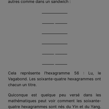
autres comme dans un sandwich :
_______________
_______ ______­_
_______________
_______________
_______ ______­_
_______ ______­_
Cela représente l’hexagramme 56 : Lu, le
Vagabond. Les soixante-quatre hexagrammes ont
chacun un titre.
Quiconque est quelque peu versé dans les
mathématiques peut voir comment les soixante-
quatre hexagrammes sont nés du Yin et du Yang.