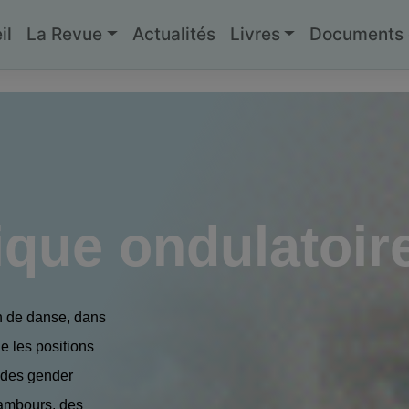
il
La Revue
Actualités
Livres
Documents g
tique ondulatoir
on de danse, dans
 les posi­tions
e des gender
tambours, des