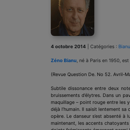
4 octobre 2014
|
Catégories :
Bian
Zéno Bianu
, né à Paris en 1950, es
(Revue Question De. No 52. Avril-M
Subtile dissonance entre deux note
bruis­sements d’élytres. Dans un pa
maquillage – point rouge entre les y
déjà l’humain. Il saisit lentement sa
opère. Le danseur s’est absenté à l
maintenant, les accents chatoyants 
doigts frémissants émergent parmi le