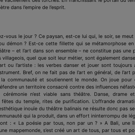
ètre dans l’empire de l’esprit.
riez-vous le jour ? Ce paysan, est-ce lui qui, le soir, se m
 ou démon ? Est-ce cette fillette qui se métamorphose e
éâtre – et l’art dans son ensemble – ne constitue pas une p
les villageois, quel que soit leur métier, sont également da
l’art ou l’artiste : les verbes danser et jouer sont toujo
trument. Bref, on ne fait pas de l’art en général, de l’art po
t la commu­nauté et soutiennent le monde. On joue pour 
défendre un territoire consacré contre des influen­ces néfast
e cérémonie n’est viable sans théâtre. Danse, drame et
fêtes du temple, rites de purification. L’offrande dramatisé
esthétique inouïe du théâtre balinais ne résulte donc pas se
mmunauté qui la produit, dans un effort ininterrompu de légi
ont : « La poésie par tous, non par un ? » A Bali, une î
r une mappemonde, s’est créé un art de tous, par tous et po