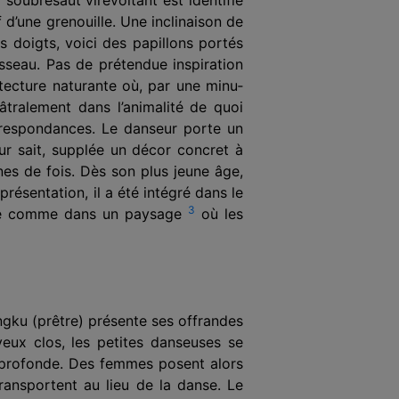
 d’une grenouille. Une inclinaison de
s doigts, voici des papillons portés
isseau. Pas de prétendue inspiration
tecture naturante où, par une minu­
âtralement dans l’animalité de quoi
cor­respondances. Le danseur porte un
eur sait, supplée un décor concret à
es de fois. Dès son plus jeune âge,
présentation, il a été intégré dans le
3
danse comme dans un paysage
où les
ngku (prêtre) présente ses offrandes
yeux clos, les petites danseuses se
e profonde. Des femmes posent alors
ransportent au lieu de la danse. Le