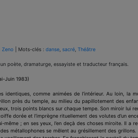
u Zeno
|
Mots-clés :
danse
,
sacré
,
Théâtre
t un poète, dramaturge, essayiste et traducteur français.
ai-Juin 1983)
s iden­tiques, comme animées de l’intérieur. Au loin, la 
villon près du temple, au milieu du papillotement des enfan
eux, trois points blancs sur chaque tempe. Son miroir lui r
 coiffe dorée et l’imprègne rituellement des volutes d’un en
ui-même ; en ses yeux, l’en deçà des choses miroite. Il a r
des métallophones se mêlent au grésillement des grillons. 
 vacillement des torches. En franchis­sant le portail du tem