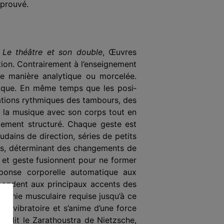
éprouvé.
n
Le théâtre et son double
, Œuvres
ation. Contrairement à l’enseignement
de manière analytique ou morcelée.
phique. En même temps que les posi­
rations rythmiques des tambours, des
er la musique avec son corps tout en
êmement structuré. Chaque geste est
dains de direction, séries de petits
ens, déterminant des changements de
l et geste fusionnent pour ne former
éponse corporelle automatique aux
pondent aux princi­paux accents des
­graphie musculaire requise jusqu’à ce
le vibratoire et s’anime d’une force
e dit le Zarathoustra de Nietzsche,