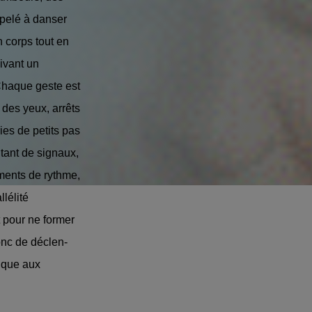
ppelé à danser
n corps tout en
uivant un
Chaque geste est
 des yeux, arrêts
es de petits pas
utant de signaux,
ments de rythme,
lélité
 pour ne former
onc de déclen­
ique aux