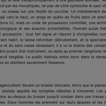
é par les moustiques, tel pas de côté sym­bolise le saut vif
oit un oiseau sur une feuille de cocotier. Un tremblement de
igé vers le haut, un singe en quête de fruits dans un arbr
dons ici, mais un code de possession contrôlée, une archi
logique et ses exactes potentialités, l’humain puise thé
nul accessoire : tout fait signe et répond à d’originelles 
 son habit, le laisse retomber délicate­ment, et le spectat
 et du sans cesse renaissant, il a vu le drame des centain
ère jouant d’un instrument, ou assis au premier rang
d’une re
n sacré tangible. Le public balinais entre donc dans la 
is en distillent savamment l’essence.
’agenouillent devant un brasier d’encens. Alors que le pema
assises appelle les nymphes célestes à s’incarner. Les 
ière au-dessus du brasier jusqu’à tomber dans une trans
ries. Deux hommes les prennent sur leurs épaules et les t