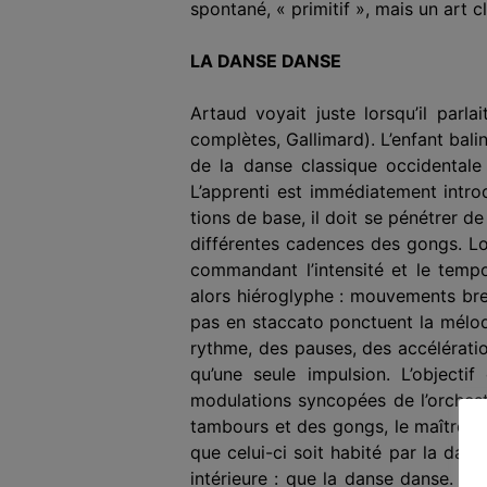
spontané, « primitif », mais un art 
LA DANSE DANSE
Artaud voyait juste lorsqu’il parlai
complètes, Gallimard). L’enfant bali
de la danse classique occidentale
L’apprenti est immé­diatement intr
tions de base, il doit se pénétrer 
différentes cadences des gongs. Lor
commandant l’inten­sité et le temp
alors hiéroglyphe : mouvements bref
pas en staccato ponctuent la mélod
rythme, des pauses, des accélératio
qu’une seule impulsion. L’object
modulations syncopées de l’orchest
tambours et des gongs, le maître ajus
que celui-ci soit habité par la dan
intérieure : que la danse danse. A