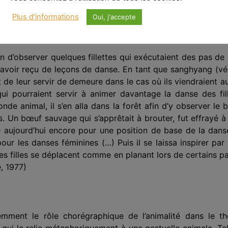
danseur.
Plus d'informations
Oui, j'accepte
n d’observer quel­ques fillettes qui exécutaient des pas de 
avoir reçu de leçons de danse. En tant que sanghyang (véné
et de leur servir de demeure dans le cas où ils viendraient 
i pourraient servir à animer davantage la danse des fil
de animal, il s’en alla dans la forêt afin d’y observer le 
s. Un bœuf sauvage qui s’apprêtait à brouter, fut effrayé à 
e aujourd’hui encore pour une position de base de la dan
our les danses féminines (…) Puis il se laissa inspirer par 
ites filles se déplacent comme en planant lors de certains 
e, 1977)
inemment le rôle choré­graphique de l’animalité dans le 
i le relie métaphoriquement à une gestuelle animale. Tel s