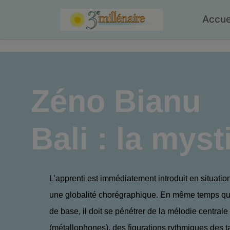
Skip
to
Accue
content
Zéno Bianu
Bali : la mys
L’apprenti est immé­diatement introduit en situati
une globalité chorégraphique. En même temps que
de base, il doit se pénétrer de la mélodie central
(métallophones), des figurations rythmiques des 