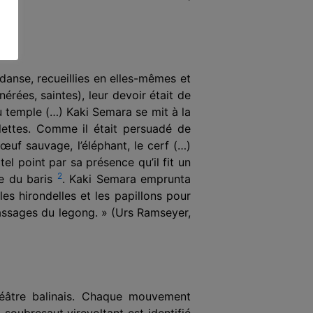
danse, recueil­lies en elles-mêmes et
rées, saintes), leur devoir était de
au temple (…) Kaki Semara se mit à la
lettes. Comme il était persuadé de
bœuf sauvage, l’éléphant, le cerf (…)
tel point par sa présence qu’il fit un
2
se du baris
. Kaki Semara emprunta
les hirondelles et les papillons pour
passages du legong. » (Urs Ramseyer,
théâtre balinais. Chaque mouvement
ou­bresaut virevoltant est identifié