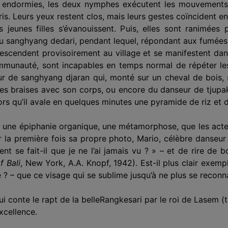
 endormies, les deux nymphes exécutent les mouvements 
pris. Leurs yeux restent clos, mais leurs gestes coïncident e
jeunes filles s’éva­nouissent. Puis, elles sont ranimées 
du sanghyang dedari, pendant lequel, répondant aux fumées
descendent provisoirement au village et se manifestent dan
mmunauté, sont inca­pables en temps normal de répéter l
r de sanghyang djaran qui, monté sur un cheval de bois,
res braises avec son corps, ou encore du danseur de tjupak 
ors qu’il avale en quelques minutes une pyramide de riz et de
le une épiphanie orga­nique, une métamorphose, que les acte
 la première fois sa propre photo, Mario, célèbre danseur
se fait-il que je ne l’ai jamais vu ? » – et de rire de bo
f Bali
, New York, A.A. Knopf, 1942). Est-il plus clair exe
e ? – que ce visage qui se sublime jusqu’à ne plus se reconna
 conte le rapt de la belle
Rangkesari par le roi de Lasem (t
xcellence.