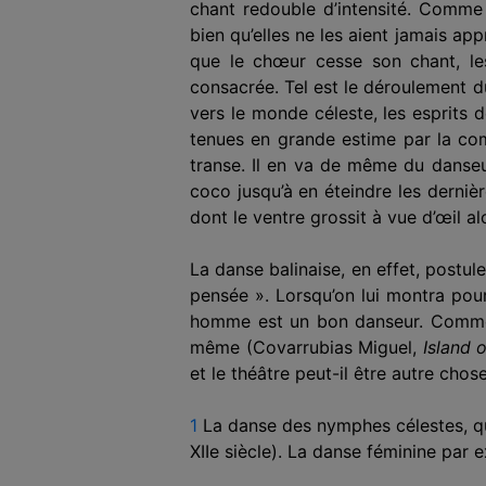
chant redouble d’intensité. Comme
bien qu’elles ne les aient jamais ap
que le chœur cesse son chant, les 
consacrée. Tel est le déroulement 
vers le monde céleste, les esprits 
tenues en grande estime par la co
transe. Il en va de même du danseu
coco jusqu’à en éteindre les derniè
dont le ventre grossit à vue d’œil al
La danse balinaise, en effet, postu
pensée ». Lorsqu’on lui montra pour
homme est un bon danseur. Comment 
même (Covarrubias Miguel,
Island o
et le théâtre peut-il être autre chos
1

La danse des nymphes célestes, qui
XIIe siècle). La danse féminine par e