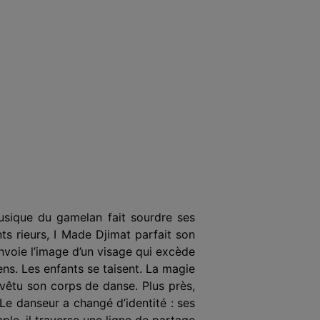
musique du gamelan fait sourdre ses
ts rieurs, I Made Djimat parfait son
envoie l’image d’un visage qui excède
cens. Les enfants se taisent. La magie
evêtu son corps de danse. Plus près,
Le danseur a changé d’identité : ses
ple, il traverse une ligne de partage