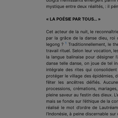
mystique entre deux réalités, : il pén
« LA POÉSIE PAR TOUS… »
Cet acteur de la nuit, le reconnaît
par la grâce de la danse dieu, roi
1
legong ?
Traditionnellement, le th
travail rituel. Selon leur vocation, 
la langue balinaise pour désigner 
danse telle danse, on joue de tel ins
intégrale des rites qui consoliden
protéger le village des épidé­mies, 
fêter les ancêtres déifiés. Aucun
processions, crémations, mariages, 
pleine saveur au festin des dieux. L’
mais se fonde sur l’éthique de la co
réalisé le mot d’ordre de Lautréam
l’Indonésie, à peine discernable su