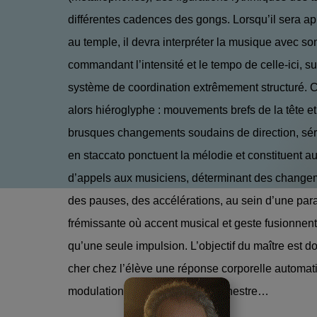
différentes cadences des gongs. Lors­qu’il sera a
au temple, il devra interpréter la musique avec so
commandant l’inten­sité et le tempo de celle-ici, s
système de coor­dination extrêmement structuré. 
alors hiéroglyphe : mouvements brefs de la tête et
brusques changements soudains de direction, séri
en staccato ponctuent la mélodie et constituent a
d’appels aux musiciens, déterminant des change
des pauses, des accélérations, au sein d’une paral
frémissante où accent musical et geste fusionnent
qu’une seule impulsion. L’objectif du maître est d
cher chez l’élève une réponse corporelle automat
modulations syncopées de l’orchestre…