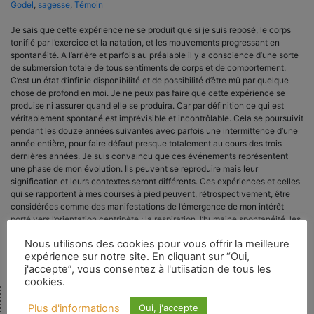
Godel
,
sagesse
,
Témoin
Je sais que cette expérience ne se produit que si je suis reposé, le corps
tonifié par l’exercice et la natation, et les mouvements progressant en
spontanéité. A l’arrière et parfois au préalable il y a conscience d’une sorte
de submersion totale de tous sentiments de corps et de comportement.
C’est un état d’infinie disponibilité et de possibilité d’être mû par quelque
chose de profond en moi. Je ne peux pas faire que cette expérience se
produise ni assurer quand elle se produira. Car par définition ce qui est
véritablement spontané est imprévisible et incontrôlable. Cela se poursuivit
pendant les douze années suivantes avec parfois une intermittence d’une
année entière, pour faire défaut presque totalement au cours des trois
dernières années. Je suis convaincu que ces événements représentent
une phase de mon évolution. Ils peuvent se reproduire mais leur
signification et leurs contextes seront différents. Ces expériences et celles
qui se rapportent à mes courses à pied peuvent, rétrospectivement, être
considérées comme des manifestations de l’émergence de mon intérêt
porté vers l’orientation centripète ; la respiration, l’humaine spontanéité, les
techniques de secours les rendirent plus possibles.
Nous utilisons des cookies pour vous offrir la meilleure
expérience sur notre site. En cliquant sur “Oui,
j'accepte”, vous consentez à l'utiisation de tous les
cookies.
Plus d'informations
Oui, j'accepte
Rechercher