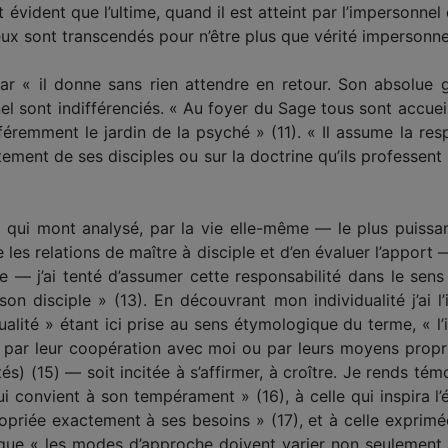
évident que l’ultime, quand il est atteint par l’impersonne
eux sont transcendés pour n’être plus que vérité impersonnel
r « il donne sans rien attendre en retour. Son absolue gr
l sont indifférenciés. « Au foyer du Sage tous sont accueill
éremment le jardin de la psyché » (11). « Il assume la respo
ement de ses disciples ou sur la doctrine qu’ils professent
x qui mont analysé, par la vie elle-même — le plus puis
les relations de maître à disciple et d’en évaluer l’apport 
e — j’ai tenté d’assumer cette responsabilité dans le sens
son disciple » (13). En découvrant mon individualité j’ai l
ualité » étant ici prise au sens étymologique du terme, « l’
si, par leur coopération avec moi ou par leurs moyens propr
és) (15) — soit incitée à s’affirmer, à croître. Je rends t
ui convient à son tempérament » (16), à celle qui inspira 
ropriée exactement à ses besoins » (17), et à celle expri
 que « les modes d’approche doivent varier non seulement