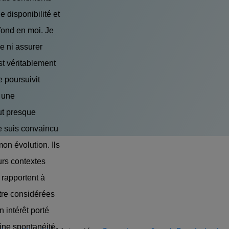
e disponibilité et
fond en moi. Je
e ni assurer
st véritablement
e poursuivit
 une
ut presque
e suis convaincu
n évolution. Ils
urs contextes
 rapportent à
tre considérées
intérêt porté
aine spontanéité,