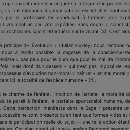
t trop souvent mené leur enquête à la façon d’un procès hi
e, ils ont méconnu les implications essentielles contenu
 par la profession les conduisait à formuler des explic
it vraiment un peu vite expédiée. Sans doute le scientiste
 recherches soient effectuées sur le vivant (3). C’est ainsi 
le principe d’« Évolution » (Julian Huxley) nous rendon
 nous a rendu possible la sagesse de la conscience-tém
 n’existe « pas plus pour le bien que pour le mal de l’hom
fois, mais doté d’un dessein « qui n’est pas imposé de l’exté
rocessus d’évolution non-moral » naît un « animal moral »
t ici la totalité de l’espèce humaine » (4).
le charme de l’enfant, l’intuition de l’artiste, la moralité d
dulte pareil à l’enfant, la parfaite spontanéité humaine,
s. Cette perfection, manifeste dans le Sage « présente un
ccessifs ne sont présents qu’en tant que formes vides et n’
sans la participation réelle du sujet — une telle action ét
ieurs. Cet élan direct et joyeux amène l’accomplissement