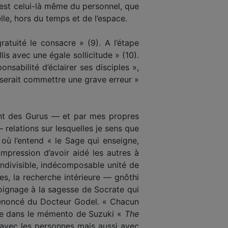
l est celui-là même du personnel, que
le, hors du temps et de l’espace.
atuité le consacre » (9). A l’étape
is avec une égale sollicitude » (10).
nsabilité d’éclairer ses disciples »,
 serait commettre une grave erreur »
sant des Gurus — et par mes propres
— relations sur lesquelles je sens que
 où l’entend « le Sage qui enseigne,
’impression d’avoir aidé les autres à
indivisible, indécomposable unité de
es, la recherche intérieure — gnôthi
émoignage à la sagesse de Socrate qui
l’énoncé du Docteur Godel. « Chacun
mée dans le mémento de Suzuki «
The
 avec les personnes mais aussi avec