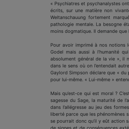
« Psychiatres et psychanalystes on
écrits, sur une matière non vivant
Weltanschauung fortement marquée
pathologie mentale. La besogne éta
moins dogmatique. Il demande que les
Pour avoir imprimé à nos notions 
Godel mais aussi à l’humanité qui
absolument général de la vie », il
dans le sens où on l’entendait autre
Gaylord Simpson déclare que « du p
pour lui-même. « Lui-même » entendan
Mais qu’est-ce qui est moral ? C’est 
sagesse du Sage, la maturité de l’a
dans l’allégresse au jeu des forme
liberté parce que les phénomènes su
se pourrait donc qu’il y eût action 
de signes et de conséquences extér