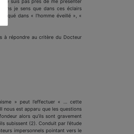
e ne suis pas prés de me présenter
oins je sens que dans ces éclairs
impliqué dans « l’homme éveillé », «
s à répondre au critère du Docteur
isme » peut l’effectuer « … cette
Il nous est apparu que les questions
fondeur alors qu’ils sont gravement
ils subissent (2). Conduit par l’étude
eurs impersonnels pointant vers le