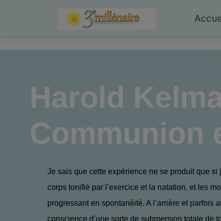
Skip
to
Accue
content
Harold Kelm
Communion et
Je sais que cette expérience ne se produit que si j
corps tonifié par l’exercice et la natation, et les
progressant en spontanéité. A l’arrière et parfois a
conscience d’une sorte de submersion totale de t