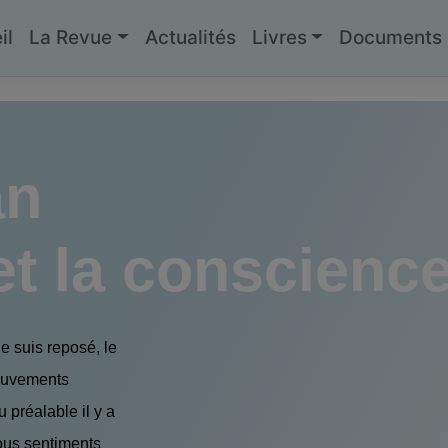
il
La Revue
Actualités
Livres
Documents g
an
 la conscience
e suis reposé, le
 mouvements
u préalable il y a
ous sentiments