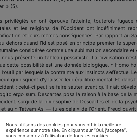
r. » (5).
 privilégiés en ont éprouvé l’atteinte, toutefois fugace 
tales et les religions de l’Occident ont indéfiniment re
ification et leurs mêmes conséquences. Par rapport au S
u dehors quand l’Id est posé en principe premier, le supe
té humaine considérée comme une sublimation secondaire et dé
nous présente un tableau pessimiste. La civilisation n’es
que cette possibilité est une donnée biologique. « Homo hom
t l’outil par lesquels la contrainte aux instincts s’effectue.
 qui risquent d’y laisser leur équilibre mental. Et dans l’i
dent ; celui-ci peut se faire sauter avant qu’il n’ait dével
 Cogito ergo sum. Descartes posa la raison à la base de la 
cident, surgi de la philosophie de Descartes et de la psyc
et au « Tatvam Asi — tu es cela » de l’Orient. Freud ouvrit 
 retour vers moksha à travers les nombreuses étapes de
Nous utilisons des cookies pour vous offrir la meilleure
expérience sur notre site. En cliquant sur “Oui, j'accepte”,
vous consentez à l'utiisation de tous les cookies.