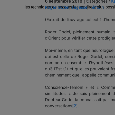
6 septembre 2010
|
Catégories :
K
Roger Godel
,
sagesse
,
Témoin
les techniques de secours les rendirent plus possi
(Extrait de l’ouvrage collectif d’ho
Roger Godel, pleinement humain, t
d’Orient pour vérifier cette prodig
Moi-même, en tant que neurologue, p
qui est celle de Roger Godel, con
comme un ensemble d’hypothèses pr
qu’à l’Est (1) et qu’elles pouvaient 
cheminement que j’appelle communi
Conscience-Témoin » et « Commun
similitudes. « Je suis pleinement 
Docteur Godel la connaissait par mes
conversations
[2]
.