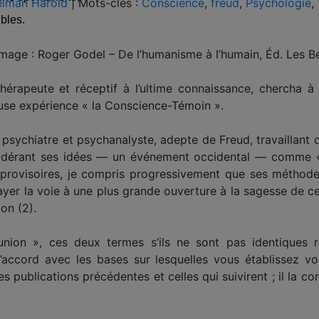
elman Harold
|
Mots-clés :
Conscience
,
freud
,
Psychologie
,
bles.
mmage : Roger Godel – De l’humanisme à l’humain, Éd. Les Be
hérapeute et réceptif à l’ultime connaissance, chercha à
ieuse expérience « la Conscience-Témoin ».
sychiatre et psychanalyste, adepte de Freud, travaillant 
sidérant ses idées — un événement occidental — comme « 
ovisoires, je compris progressivement que ses méthodes 
frayer la voie à une plus grande ouverture à la sagesse de c
on (2).
ion », ces deux termes s’ils ne sont pas identiques 
d’accord avec les bases sur lesquelles vous établissez vo
 publications précédentes et celles qui suivirent ; il la co