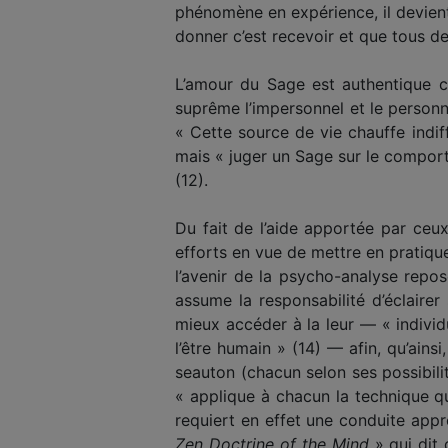
phénomène en expérience, il devient 
donner c’est recevoir et que tous d
L’amour du Sage est authentique ca
suprême l’impersonnel et le personne
« Cette source de vie chauffe indiff
mais « juger un Sage sur le comport
(12).
Du fait de l’aide apportée par ceu
efforts en vue de mettre en pratique 
l’avenir de la psycho-analyse repos
assume la responsabilité d’éclairer 
mieux accéder à la leur — « individ
l’être humain » (14) — afin, qu’ain
seauton (chacun selon ses possibilit
« applique à chacun la technique q
requiert en effet une conduite app
Zen Doctrine of the Mind
» qui dit