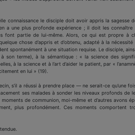
lle connaissance le disciple doit avoir appris la sagesse 
n a une plus profonde expérience ; il doit les connaître s
les font partie de lui-même. Alors, ce qui est propre à 
elque chose d’appris et d’obtenu, adapté à la nécessité
t spontanément à une situation requise. Le disciple, ainsi, 
 à son terme), à la sémantique : « la science des signi
lles, à la science et à l’art d’aider le patient, par « l’anamn
citement en lui » (19).
in, s’il a réussi à prendre place — ne serait-ce qu’une foi
cacement ses malades à sonder les niveaux profonds de leu
s moments de communion, moi-même et d’autres avons épro
emment, plus profondément. Ces moments comportent troi
ttendue.