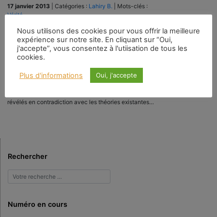
17 janvier 2013
|
Catégories :
Lahiry B.
|
Mots-clés :
Vérité
Nous utilisons des cookies pour vous offrir la meilleure
Pour un homme de science l’étalon de mesure demeure la connaissance
expérience sur notre site. En cliquant sur “Oui,
sensorielle du monde extérieur et toute théorie qu’il échafaude est fondée
j'accepte”, vous consentez à l'utiisation de tous les
là-dessus. Mais le voile subsiste. Quand de nouvelles découvertes sont
cookies.
faites, les scientifiques révisent sans hésiter la structure des choses selon
ce nouvel éclairage. Il y a de nombreux exemples de théories très bien
Plus d'informations
Oui, j'accepte
établies, tenues en considération pendant des centaines d’années par les
meilleurs cerveaux de l’époque et qu’il a fallu rejeter parce que, avec les
progrès de la science, de nouveaux faits ont été découverts et se sont
révélés en contradiction avec les théories existantes…
Rechercher
Numéro en cours