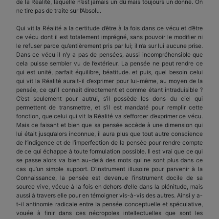
de la Réalité, laquelle n’est jamais un dû mais toujours un donné. On
ne tire pas de traite sur l’Absolu.
Qui vit la Réalité a la certitude d’être à la fois dans ce vécu et d’être
ce vécu dont il est totalement imprégné, sans pouvoir le modifier ni
le refuser parce qu’entièrement pris par lui; il n’a sur lui aucune prise.
Dans ce vécu il n’y a pas de pensées, aussi incompréhensible que
cela puisse sembler vu de l’extérieur. La pensée ne peut rendre ce
qui est unité, parfait équilibre, béatitude. et puis, quel besoin celui
qui vit la Réalité aurait-il d’exprimer pour lui-même, au moyen de la
pensée, ce qu’il connait directement et comme étant intraduisible ?
C’est seulement pour autrui, s’il possède les dons du ciel qui
permettent de transmettre, et s’il est mandaté pour remplir cette
fonction, que celui qui vit la Réalité va s’efforcer d’exprimer ce vécu.
Mais ce faisant et bien que sa pensée accède à une dimension qui
lui était jusqu’alors inconnue, il aura plus que tout autre conscience
de l’indigence et de l’imperfection de la pensée pour rendre compte
de ce qui échappe à toute formulation possible. Il est vrai que ce qui
se passe alors va bien au-delà des mots qui ne sont plus dans ce
cas qu’un simple support. D’instrument illusoire pour parvenir à la
Connaissance, la pensée est devenue l’instrument docile de sa
source vive, vécue à la fois en dehors d’elle dans la plénitude, mais
aussi à travers elle pour en témoigner vis-à-vis des autres. Ainsi y a-
t-il antinomie radicale entre la pensée conceptuelle et spéculative,
vouée à finir dans ces nécropoles intellectuelles que sont les