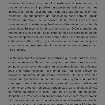
posséder alors une structure plus vaste que la mienne pour le
prouver et cela est impossible puisque je ne puis sortir de mes
limites. C’est ce qui explique que je ne puis que constater en moi
l’existence du phénomène de conscience sans pouvoir jamais
l’expliquer au moyen de la pensée, faute d’avoir accès à une
conscience plus vaste, englobant mon phénomène particulier de
conscience. En résumé, la pensée humaine se révèle tributaire des
informations qu’elle reçoit, de la limitation et de la spécificité de ses
moyens d’appréhension, les sens entre autres, de conceptualisation
et de mémorisation. Enfin, il y a distorsion entre la nature complexe
et en partie inconsciente des informations et leur expression en
mode logique.
Il reste maintenant à examiner la confusion qui existe entre le savoir
et la connaissance. Savoir c’est acquérir des idées, des concepts,
soit pour les conserver tels quels en mémoire, soit pour les présenter
sous une forme originale, soit enfin pour en faire dériver de
nouveaux concepts, de nouveaux systèmes. On peut très bien
devenir un spécialiste du bouddhisme parce qu’on a lu quantité
d’ouvrages traitant de cette tradition, entendu maintes conférences
et conversé avec de nombreux bouddhistes, sans jamais avoir été
soi-même bouddhiste et ainsi juger de ce qu’en fait on ignore.
Connaître ce n’est pas seulement penser et encore moins savoir,
c’est recevoir un donné ! Connaître découle de l’expérience directe,
on ne connaît pas par personne interposée. Connaître la Réalité c’est