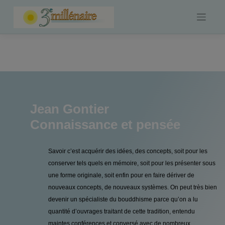
Skip
to
content
Jean Gontier
Connaissance et pensée
Savoir c’est acquérir des idées, des concepts, soit pour les
conserver tels quels en mémoire, soit pour les présenter sous
une forme originale, soit enfin pour en faire dériver de
nouveaux concepts, de nouveaux systèmes. On peut très bien
devenir un spécialiste du bouddhisme parce qu’on a lu
quantité d’ouvrages traitant de cette tradition, entendu
maintes conférences et conversé avec de nombreux