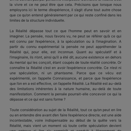
la vivre et ce ne peut être que cela. Précisons que lorsque nous
employons ici le terme d’expérience, il s’agit d’une tout autre chose
que ce qu’on entend généralement par ce qui reste confiné dans les
limites de la structure individuelle.
La Réalité dépasse tout ce que l’homme peut en savoir et en
imaginer. La pensée, nous l’avons vu, ne peut se référer qu’à ce qui
est connu par l’expérience, à la spéculation ou à l’imagination. A
partir du connu expérimental la pensée ne peut appréhender la
Réalité qui, pour elle, est inconnue. Quant au spéculatif et à
l’imaginaire, ils n’ont, ainsi qu’il a été dit, aucune existence en dehors
du mental qui les conçoit, étant coupés de toute réalité concrète. Or
connaître la Réalité c’est en avoir l’expérience concrète. Ce n’est ni
une spéculation, ni un phantasme. Parce que ce vécu est
expérimenté, on l’appelle Connaissance, et parce que l’expérience
que l’on en a est effective, on l’appelle Réalité. La Réalité est au-delà
des limitations inhérentes à la nature humaine, au-delà de toute
manifestation. Comment la pensée pourrait-elle concevoir ce qui la
dépasse et ce qui est sans forme ?
Toute considération au sujet de la Réalité, tout ce qu’on peut en lire
ou en entendre dire avant d’en faire l’expérience directe, est une aide
incontestable, voire indispensable au début de la quête vers la
Réalité, mais vient un moment où toute cette spéculation devient
une entrave si l’on s’y complaît et conduit à l’égarement de