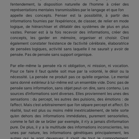
l’entendement, la disposition naturelle de l’homme à créer des
représentations mentales transmissibles par le langage et que l’on
appelle des concepts. Penser est la possibilité, à partir des
informations fournies par l’expérience, de classer, de relier en mode
logique, de hiérarchiser et d’établir des systèmes de plus en plus
vastes. Penser est à la fois recevoir des informations, créer des
concepts, les garder en mémoire, organiser et choisir. C’est
également constater l’existence de l’activité cérébrale, élaboratrice
de pensées logiques, activité sans laquelle il ne saurait y avoir de
pensée. Pas de pensée sans support organique.
Par elle-même la pensée n’a ni obligation, ni mission, ni vocation.
Pour ce faire il faut qu’elle soit mue par la volonté, le désir ou la
nécessité. La pensée ne produit pas ce qu’elle organise. Le mental
sans donné extérieur à lui-même est un ensemble vide. Donc pas de
pensée sans information, sans objet peut-on dire, sans contenu. Les
sources d’informations sont diverses. Elles proviennent les unes des
sensations : du percept, les autres des pulsions, des émotions : de
l’affect. Mais c’est arbitrairement que l’on sépare percept et affect. En
réalité, tout est plus ou moins mêlé inextricablement, de telle sorte
qu’en dehors des informations immédiates, purement sensorielles,
comme le fait de se brûler par exemple, il n’y a jamais d’information
pure. De plus, il y a la multitude des informations inconscientes, les
unes par nature, les informations génétiques principalement, les
autres qui le sont devenues; il s’agit de tout le comportement,