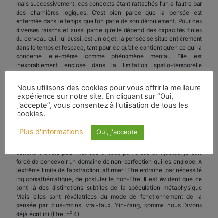
mais successivement, ces concepts étant rattachés l’un a l’autre par
des charnières logiques. C’est bien parce que la pensée est
enfermée dans le temps que l’on parle de son déroulement. Pour ces
diverses raisons et aussi parce qu’elle dépend des capacités finies
du cerveau qui, lui aussi, est un objet, la pensée se situe entièrement
dans le temps et l’espace, tant pour ce qu’elle contient qu’en ce qui la
concerne elle-même comme phénomène mental. Elle est
inexorablement enclose dans la limitation spatio-temporelle
humaine et ne peut appréhender ce qui, hors des formes, donc de
l’espace, ne peut se situer dans le temps.
Nous utilisons des cookies pour vous offrir la meilleure
expérience sur notre site. En cliquant sur “Oui,
La pensée organise ses informations suivant un processus
j'accepte”, vous consentez à l'utiisation de tous les
logicomathématique qui lui est propre. Chaque fois qu’elle pose un
cookies.
concept de valeur, elle est obligée d’en poser un autre
complémentaire pour englober ce que le premier ne peut contenir.
Plus d'informations
Oui, j'accepte
Définir la classe des nombres pairs implique l’obligation de définir
celle des nombres impairs. Si je conçois un domaine de perfection,
comme il existe pour moi des choses perverses et injustes, je suis
forcé de concevoir un domaine de non-perfection qui les englobe. A
l’extrême limite de l’abstraction, affirmer l’Etre entraîne, par nécessité
logicomathématique, de postuler le non-Etre. Il est évident que ce
sont là des distinctions subtiles de la spéculation métaphysique
Mais elles sont révélatrices du mode de fonctionnement de la
pensée par plus-moins, vrai-faux, Yin-Yang, comme nous l’avons
o
déjà écrit ici (Etre, n
4).