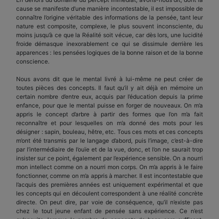
cause se manifeste d’une manière incontestable, il est impossible de
connaître l’origine véritable des informations de la pensée, tant leur
nature est composite, complexe, le plus souvent inconsciente, du
moins jusqu’à ce que la Réalité soit vécue, car dès lors, une lucidité
froide démasque inexorablement ce qui se dissimule derrière les
apparences : les pensées logiques de la bonne raison et de la bonne
conscience.
Nous avons dit que le mental livré à lui-même ne peut créer de
toutes pièces des concepts. Il faut qu’il y ait déjà en mémoire un
certain nombre d’entre eux, acquis par l’éducation depuis la prime
enfance, pour que le mental puisse en forger de nouveaux. On m’a
appris le concept d’arbre à partir des formes que l’on m’a fait
reconnaître et pour lesquelles on m’a donné des mots pour les
désigner : sapin, bouleau, hêtre, etc. Tous ces mots et ces concepts
m’ont été transmis par le langage d’abord, puis l’image, c’est-à-dire
par l’intermédiaire de l’ouïe et de la vue, donc, et l’on ne saurait trop
insister sur ce point, également par l’expérience sensible. On a nourri
mon intellect comme on a nourri mon corps. On m’a appris à le faire
fonctionner, comme on m’a appris à marcher. Il est incontestable que
l’acquis des premières années est uniquement expérimental et que
les concepts qui en découlent correspondent à une réalité concrète
directe. On peut dire, par voie de conséquence, qu’il n’existe pas
chez le tout jeune enfant de pensée sans expérience. Ce n’est