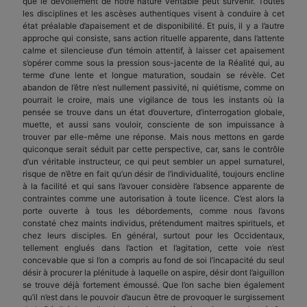
que le dévoilement de notre nature véritable peut survenir. Toutes
les disciplines et les ascèses authentiques visent à conduire à cet
état préalable d’apaisement et de disponibilité. Et puis, il y a l’autre
approche qui consiste, sans action rituelle apparente, dans l’attente
calme et silencieuse d’un témoin attentif, à laisser cet apaisement
s’opérer comme sous la pression sous-jacente de la Réalité qui, au
terme d’une lente et longue maturation, soudain se révèle. Cet
abandon de l’être n’est nullement passivité, ni quiétisme, comme on
pourrait le croire, mais une vigilance de tous les instants où la
pensée se trouve dans un état d’ouverture, d’interrogation globale,
muette, et aussi sans vouloir, consciente de son impuissance à
trouver par elle-même une réponse. Mais nous mettons en garde
quiconque serait séduit par cette perspective, car, sans le contrôle
d’un véritable instructeur, ce qui peut sembler un appel surnaturel,
risque de n’être en fait qu’un désir de l’individualité, toujours encline
à la facilité et qui sans l’avouer considère l’absence apparente de
contraintes comme une autorisation à toute licence. C’est alors la
porte ouverte à tous les débordements, comme nous l’avons
constaté chez maints individus, prétendument maitres spirituels, et
chez leurs disciples. En général, surtout pour les Occidentaux,
tellement englués dans l’action et l’agitation, cette voie n’est
concevable que si l’on a compris au fond de soi l’incapacité du seul
désir à procurer la plénitude à laquelle on aspire, désir dont l’aiguillon
se trouve déjà fortement émoussé. Que l’on sache bien également
qu’il n’est dans le pouvoir d’aucun être de provoquer le surgissement