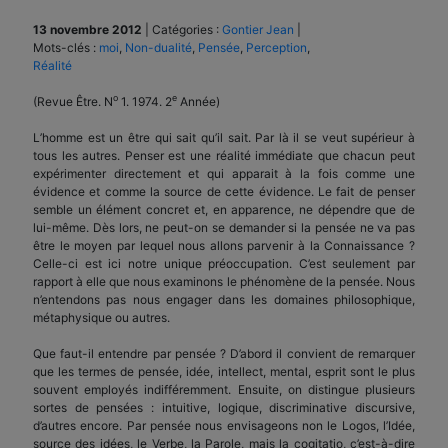
13 novembre 2012
|
Catégories :
Gontier Jean
|
Mots-clés :
moi
,
Non-dualité
,
Pensée
,
Perception
,
Réalité
o
e
(Revue Être. N
1. 1974. 2
Année)
L’homme est un être qui sait qu’il sait. Par là il se veut supérieur à
tous les autres. Penser est une réalité immédiate que chacun peut
expérimenter directement et qui apparait à la fois comme une
évidence et comme la source de cette évidence. Le fait de penser
semble un élément concret et, en apparence, ne dépendre que de
lui-même. Dès lors, ne peut-on se demander si la pensée ne va pas
être le moyen par lequel nous allons parvenir à la Connaissance ?
Celle-ci est ici notre unique préoccupation. C’est seulement par
rapport à elle que nous examinons le phénomène de la pensée. Nous
n’entendons pas nous engager dans les domaines philosophique,
métaphysique ou autres.
Que faut-il entendre par pensée ? D’abord il convient de remarquer
que les termes de pensée, idée, intellect, mental, esprit sont le plus
souvent employés indifféremment. Ensuite, on distingue plusieurs
sortes de pensées : intuitive, logique, discriminative discursive,
d’autres encore. Par pensée nous envisageons non le Logos, l’Idée,
source des idées, le Verbe, la Parole, mais la cogitatio, c’est-à-dire