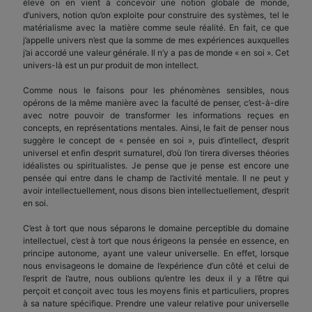
élevé on en vient à concevoir une notion globale de monde,
d’univers, notion qu’on exploite pour construire des systèmes, tel le
matérialisme avec la matière comme seule réalité. En fait, ce que
j’appelle univers n’est que la somme de mes expériences auxquelles
j’ai accordé une valeur générale. Il n’y a pas de monde « en soi ». Cet
univers-là est un pur produit de mon intellect.
Comme nous le faisons pour les phénomènes sensibles, nous
opérons de la même manière avec la faculté de penser, c’est-à-dire
avec notre pouvoir de transformer les informations reçues en
concepts, en représentations mentales. Ainsi, le fait de penser nous
suggère le concept de « pensée en soi », puis d’intellect, d’esprit
universel et enfin d’esprit surnaturel, d’où l’on tirera diverses théories
idéalistes ou spiritualistes. Je pense que je pense est encore une
pensée qui entre dans le champ de l’activité mentale. Il ne peut y
avoir intellectuellement, nous disons bien intellectuellement, d’esprit
en soi.
C’est à tort que nous séparons le domaine perceptible du domaine
intellectuel, c’est à tort que nous érigeons la pensée en essence, en
principe autonome, ayant une valeur universelle. En effet, lorsque
nous envisageons le domaine de l’expérience d’un côté et celui de
l’esprit de l’autre, nous oublions qu’entre les deux il y a l’être qui
perçoit et conçoit avec tous les moyens finis et particuliers, propres
à sa nature spécifique. Prendre une valeur relative pour universelle