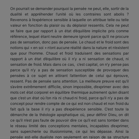
On pourrait se demander pourquoi la pensée ne peut, elle, sortir de la
dualité et appréhender l’unité où les contraires sont abolis ?
Revenons à l’expérience sensible à laquelle on attribue telle ou telle
valeur en fonction du plaisir ou du déplaisir ressentis. Cela ne peut
se faire que par rapport à un état d’équilibre implicite pris comme
référence, lequel étant neutre demeure ignoré parce qu’il ne procure
pas de sensation, donc pas de pensée. Le chaud et le froid sont des
notions qui « en soi » n’ont aucune réalité dans la nature et n’existent
que pour l’homme. Chaud et froid traduisent des sensations par
rapport à un état d’équilibre où il n’y a ni sensation de chaud, ni
sensation de froid. Mais dans ce cas, c’est capital, on n’y pense pas
parce qu’il n’y a pas de sensation susceptible de provoquer des
pensées à ce sujet en attirant l’attention de celui qui éprouve,
ressent. Pas de pensée sans attention. La meilleure preuve est qu’il
s’avère extrêmement difficile, sinon impossible, d’exprimer avec des
mots cet état corporel en équilibre thermique autrement qu’en disant
que c’est un état où l’on n’a ni chaud ni froid, parce qu’il n’y a pas de
concept pour rendre compte de ce qui est non chaud et non froid du
fait qu’à la base il n’y a pas d’expérience sensible. C’est toute la
démarche de la théologie apophatique où, peur définir Dieu, on dit
ce qu’il n’est pas faute de pouvoir dire ce qu’il est sans tomber dans
le réseau limité des conceptions mentales, incapables d’exprimer,
sans supercherie ou illusionnisme, ce qui les dépasse. Ainsi la
pensée est-elle dualiste non seulement en raison de sa structure