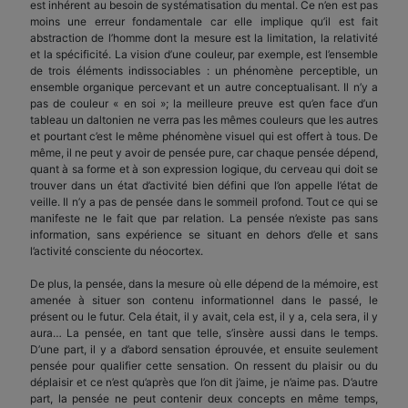
est inhérent au besoin de systématisation du mental. Ce n’en est pas
moins une erreur fondamentale car elle implique qu’il est fait
abstraction de l’homme dont la mesure est la limitation, la relativité
et la spécificité. La vision d’une couleur, par exemple, est l’ensemble
de trois éléments indissociables : un phénomène perceptible, un
ensemble organique percevant et un autre conceptualisant. Il n’y a
pas de couleur « en soi »; la meilleure preuve est qu’en face d’un
tableau un daltonien ne verra pas les mêmes couleurs que les autres
et pourtant c’est le même phénomène visuel qui est offert à tous. De
même, il ne peut y avoir de pensée pure, car chaque pensée dépend,
quant à sa forme et à son expression logique, du cerveau qui doit se
trouver dans un état d’activité bien défini que l’on appelle l’état de
veille. Il n’y a pas de pensée dans le sommeil profond. Tout ce qui se
manifeste ne le fait que par relation. La pensée n’existe pas sans
information, sans expérience se situant en dehors d’elle et sans
l’activité consciente du néocortex.
De plus, la pensée, dans la mesure où elle dépend de la mémoire, est
amenée à situer son contenu informationnel dans le passé, le
présent ou le futur. Cela était, il y avait, cela est, il y a, cela sera, il y
aura… La pensée, en tant que telle, s’insère aussi dans le temps.
D’une part, il y a d’abord sensation éprouvée, et ensuite seulement
pensée pour qualifier cette sensation. On ressent du plaisir ou du
déplaisir et ce n’est qu’après que l’on dit j’aime, je n’aime pas. D’autre
part, la pensée ne peut contenir deux concepts en même temps,