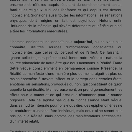
ensemble de réflexes acquis résultant du conditionnement social,
familial et religieux subi dès l’enfance et qui depuis est devenu
inconscient. Signalons aussi toutes les informations, les sensations
physiques dont l’origine en fait est psychique. Notons enfin
l’influence de la mémoire qui s’avère déformante et infidèle et ainsi
altère les informations enregistrées.
L’homme occidental ne connaît plus aujourd’hui, ou ne veut plus
connaître, d’autres sources d’informations conscientes ou
inconscientes que celles du percept et de l’affect. Ce faisant, il
ignore celle toujours présente qui fonde notre véritable nature, la
source primordiale de notre être que nous nommons la Réalité. Faute
d’être vécue consciemment en permanence comme Présence, la
Réalité se manifeste d’une manière plus ou moins aiguë et plus ou
moins éphémère à travers l’affect et le percept dans certains états,
émotions ou sensations, provoqués ou non, qui constituent ce qu’on
appelle la spiritualité. Malheureusement, on prend généralement les
effets pour la cause et ce qui n’est que résonance pour la source
originelle. Cela ne signifie pas que la Connaissance étant vécue,
dans sa nudité intégrale pourrions-nous dire, des épiphénomènes ne
se produiront plus dans l’être individuel, mais ceux-ci ne seront plus
pris pour la Réalité, niais comme des manifestations accessoires,
d’un intérêt relatif.
En dehors du domaine du percept immédiat, avons-nous dit, dont la