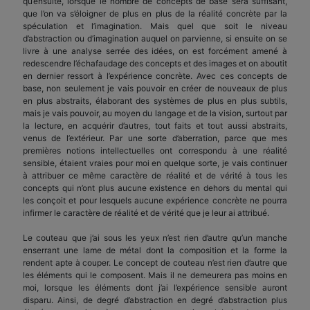
qu’ensuite, lorsque le nombre de concepts de base sera suffisant,
que l’on va s’éloigner de plus en plus de la réalité concrète par la
spéculation et l’imagination. Mais quel que soit le niveau
d’abstraction ou d’imagination auquel on parvienne, si ensuite on se
livre à une analyse serrée des idées, on est forcément amené à
redescendre l’échafaudage des concepts et des images et on aboutit
en dernier ressort à l’expérience concrète. Avec ces concepts de
base, non seulement je vais pouvoir en créer de nouveaux de plus
en plus abstraits, élaborant des systèmes de plus en plus subtils,
mais je vais pouvoir, au moyen du langage et de la vision, surtout par
la lecture, en acquérir d’autres, tout faits et tout aussi abstraits,
venus de l’extérieur. Par une sorte d’aberration, parce que mes
premières notions intellectuelles ont correspondu à une réalité
sensible, étaient vraies pour moi en quelque sorte, je vais continuer
à attribuer ce même caractère de réalité et de vérité à tous les
concepts qui n’ont plus aucune existence en dehors du mental qui
les conçoit et pour lesquels aucune expérience concrète ne pourra
infirmer le caractère de réalité et de vérité que je leur ai attribué.
Le couteau que j’ai sous les yeux n’est rien d’autre qu’un manche
enserrant une lame de métal dont la composition et la forme la
rendent apte à couper. Le concept de couteau n’est rien d’autre que
les éléments qui le composent. Mais il ne demeurera pas moins en
moi, lorsque les éléments dont j’ai l’expérience sensible auront
disparu. Ainsi, de degré d’abstraction en degré d’abstraction plus