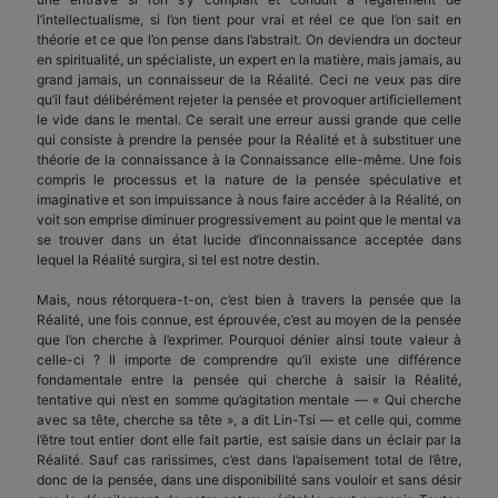
l’intellectualisme, si l’on tient pour vrai et réel ce que l’on sait en
théorie et ce que l’on pense dans l’abstrait. On deviendra un docteur
en spiritualité, un spécialiste, un expert en la matière, mais jamais, au
grand jamais, un connaisseur de la Réalité. Ceci ne veux pas dire
qu’il faut délibérément rejeter la pensée et provoquer artificiellement
le vide dans le mental. Ce serait une erreur aussi grande que celle
qui consiste à prendre la pensée pour la Réalité et à substituer une
théorie de la connaissance à la Connaissance elle-même. Une fois
compris le processus et la nature de la pensée spéculative et
imaginative et son impuissance à nous faire accéder à la Réalité, on
voit son emprise diminuer progressivement au point que le mental va
se trouver dans un état lucide d’inconnaissance acceptée dans
lequel la Réalité surgira, si tel est notre destin.
Mais, nous rétorquera-t-on, c’est bien à travers la pensée que la
Réalité, une fois connue, est éprouvée, c’est au moyen de la pensée
que l’on cherche à l’exprimer. Pourquoi dénier ainsi toute valeur à
celle-ci ? Il importe de comprendre qu’il existe une différence
fondamentale entre la pensée qui cherche à saisir la Réalité,
tentative qui n’est en somme qu’agitation mentale — « Qui cherche
avec sa tête, cherche sa tête », a dit Lin-Tsi — et celle qui, comme
l’être tout entier dont elle fait partie, est saisie dans un éclair par la
Réalité. Sauf cas rarissimes, c’est dans l’apaisement total de l’être,
donc de la pensée, dans une disponibilité sans vouloir et sans désir