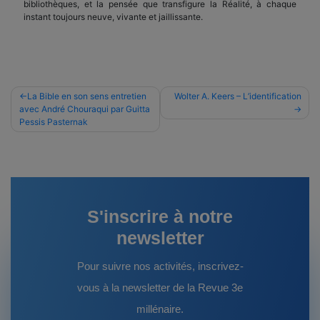
bibliothèques, et la pensée que transfigure la Réalité, à chaque
instant toujours neuve, vivante et jaillissante.
Navigation
La Bible en son sens entretien
Wolter A. Keers – L’identification
avec André Chouraqui par Guitta
de
Pessis Pasternak
l’article
S'inscrire à notre
newsletter
Pour suivre nos activités, inscrivez-
vous à la newsletter de la Revue 3e
millénaire.