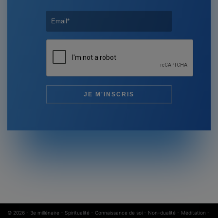
© 2026 -
3e millénaire - Spiritualité - Connaissance de soi - Non-dualité - Méditation
-