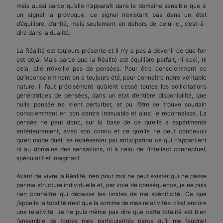
mais aussi parce qu’elle n’apparaît dans le domaine sensible que si
un signal la provoque, ce signal n’existant pas dans un état
d’équilibre, d’unité, mais seulement en dehors de celui-ci, c’est-à-
dire dans la dualité.
La Réalité est toujours présente et il n’y a pas à devenir ce que l’on
est déjà. Mais parce que la Réalité est équilibre parfait, ni ceci, ni
cela, elle n’éveille pas de pensées. Pour être consciemment ce
qu’inconsciemment on a toujours été, pour connaître notre véritable
nature, il faut précisément qu’aient cessé toutes les sollicitations
génératrices de pensées, dans un état d’entière disponibilité, que
nulle pensée ne vient perturber, et ou l’être se trouve soudain
consciemment en son centre immuable et ainsi le reconnaisse. La
pensée ne peut donc, sur la base de ce qu’elle a expérimenté
antérieurement, avec son connu et ce qu’elle ne peut concevoir
qu’en mode duel, se représenter par anticipation ce qui n’appartient
ni au domaine des sensations, ni à celui de l’intellect conceptuel,
spéculatif et imaginatif.
Avant de vivre la Réalité, rien pour moi ne peut exister qui ne passe
par ma structure individuelle et, par voie de conséquence, je ne puis
rien connaitre qui dépasse les limites de ma spécificité. Ce que
j’appelle la totalité n’est que la somme de mes relativités; c’est encore
une relativité. Je ne puis même pas dire que cette totalité est bien
l’ensemble de toutes mes particularités parce qu’il me faudrait