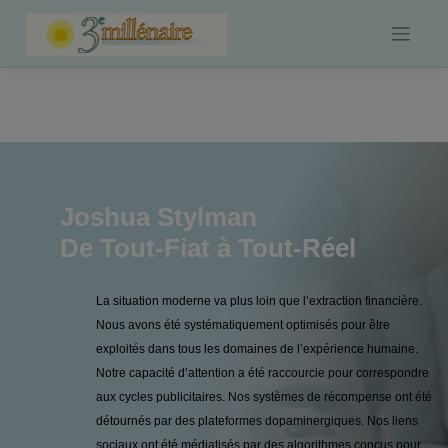
Skip
to
content
Joshua Stylman
De Tout-Fiat à Tout-Réel
La situation moderne va plus loin que l’extraction financière.
Nous avons été systématiquement optimisés pour être
exploités dans tous les domaines de l’expérience humaine.
Notre capacité d’attention a été raccourcie pour correspondre
aux cycles publicitaires. Nos systèmes de récompense ont été
détournés par des plateformes dopaminergiques. Nos liens
sociaux ont été médiatisés par des algorithmes conçus pour