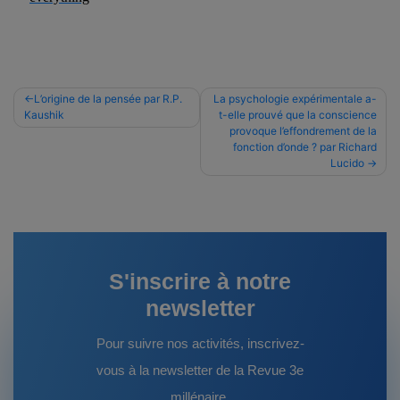
Navigation
L’origine de la pensée par R.P.
La psychologie expérimentale a-
Kaushik
t-elle prouvé que la conscience
de
provoque l’effondrement de la
l’article
fonction d’onde ? par Richard
Lucido
S'inscrire à notre
newsletter
Pour suivre nos activités, inscrivez-
vous à la newsletter de la Revue 3e
millénaire.