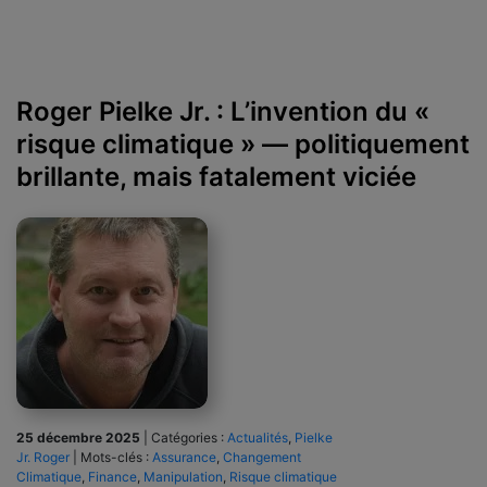
Roger Pielke Jr. : L’invention du «
risque climatique » — politiquement
brillante, mais fatalement viciée
25 décembre 2025
|
Catégories :
Actualités
,
Pielke
Jr. Roger
|
Mots-clés :
Assurance
,
Changement
Climatique
,
Finance
,
Manipulation
,
Risque climatique