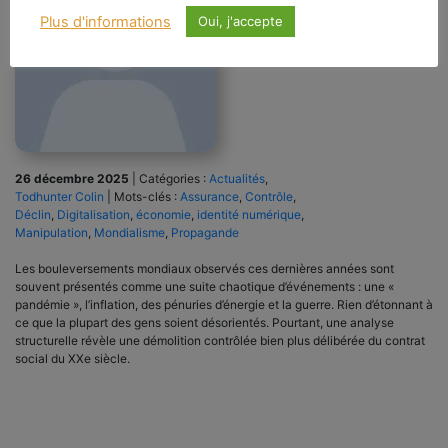
Plus d'informations
Oui, j'accepte
26 décembre 2025
|
Catégories :
Actualités
,
Todhunter Colin
|
Mots-clés :
Assurance
,
Contrôle
,
Déclin
,
Digitalisation
,
économie
,
identité numérique
,
Manipulation
,
Mondialisme
,
Propagande
Les bouleversements mondiaux observés ces dernières années sont
souvent présentés comme une suite chaotique d’événements : une «
pandémie », l’inflation, des pénuries d’énergie et la guerre. Rien d’étonnant à
ce que la plupart des gens soient désorientés. Pourtant, une analyse
structurelle révèle une démolition contrôlée bien plus délibérée du contrat
social du XXe siècle.