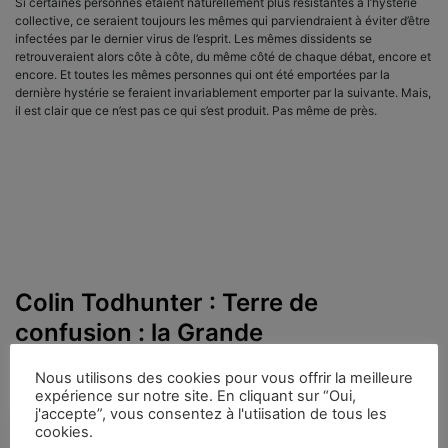
Si certaines personnes étaient naturellement plus résistantes à l’hystérie
collective, ce seraient toujours les mêmes qui parviendraient à éviter d’être
infectées par le dernier virus de l’esprit. Les mêmes dissidents se
retrouveraient alors côte à côte, du même côté de chaque débat, encore et
encore. Et toutes les mêmes personnes qui ont été emportées par la
dernière hystérie se feraient invariablement emporter par la suivante. Mais,
il est clair que ce n’est pas ce qui s’est produit. Pas même de près.
Colin Todhunter : Terre de
confusion : la Grande
Réinitialisation en marche
Nous utilisons des cookies pour vous offrir la meilleure
expérience sur notre site. En cliquant sur “Oui,
j'accepte”, vous consentez à l'utiisation de tous les
cookies.