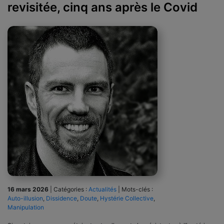
revisitée, cinq ans après le Covid
16 mars 2026
|
Catégories :
Actualités
|
Mots-clés :
Auto-illusion
,
Dissidence
,
Doute
,
Hystérie Collective
,
Manipulation