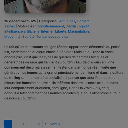
15 décembre 2025
|
Catégories :
Actualités
,
Corbett
James
|
Mots-clés :
Conditionnement
,
Déclin cognitif
,
Intelligence artificielle
,
Internet
,
Liberté
,
Manipulation
,
Modernité
,
Société
,
Tendances sociales
Le fait qu’un tel discours en ligne fécond appartienne désormais au passé
est, évidemment, quelque chose à déplorer. Mais ce qui rend la chose
encore pire, c’est que les types de guerres de flammes toxiques et
génératrices de rage qui tiennent aujourd’hui lieu de discours en ligne
commencent désormais à se manifester dans le monde réel. Toute une
génération de jeunes qui a grandi principalement en ligne et dans la culture
du trolling sur Internet a été socialisée à penser que c’est là ce qu’est une
discussion humaine naturelle. Ils reflètent désormais cette attitude dans
leur comportement quotidien, hors ligne, « dans la vraie vie », ce qui
conduit à l’effondrement des normes sociales que nous observons autour
de nous aujourd’hui.
1
2
3
…
5
Suivant »