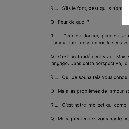
R.L. : S’ils le font, c’est qu’ils n’o
Q : Peur de quoi ?
R.L. : Peur de donner, peur de sou
L’amour total nous donne le sens véri
Q : C’est profondément vrai… Mais 
langage. Dans cette perspective, je n
R.L. : Oui. Je souhaitais vous condu
Q : Mais les problèmes de l’amour s
R.L. : C’est notre intellect qui comp
Q : Mais qu’entendez-vous par le m