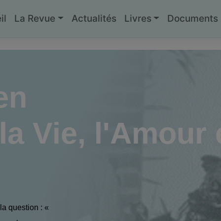
il
La Revue
Actualités
Livres
Documents g
en
la Vie, l'Amour e
a question : «