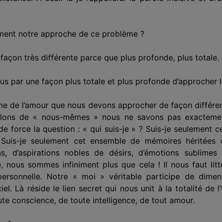
ment notre approche de ce problème ?
 façon très différente parce que plus profonde, plus totale.
s par une façon plus totale et plus profonde d’approcher 
ème de l’amour que nous devons approcher de façon différent
arlons de « nous-mêmes » nous ne savons pas exacteme
 force la question : « qui suis-je » ? Suis-je seulement c
uis-je seulement cet ensemble de mémoires héritées o
, d’aspirations nobles de désirs, d’émotions sublime
nous sommes infiniment plus que cela ! Il nous faut lit
rsonnelle. Notre « moi » véritable participe de dimensi
l. Là réside le lien secret qui nous unit à la totalité de 
e conscience, de toute intelligence, de tout amour.