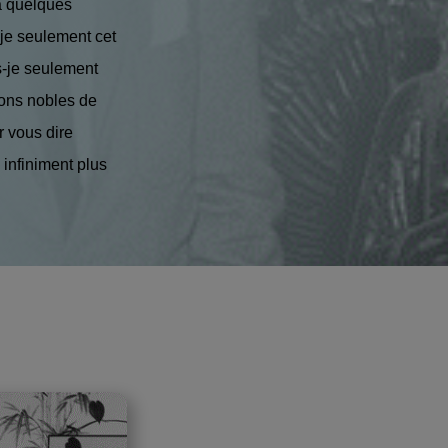
 a quelques
je seulement cet
s-je seulement
ions nobles de
r vous dire
infiniment plus