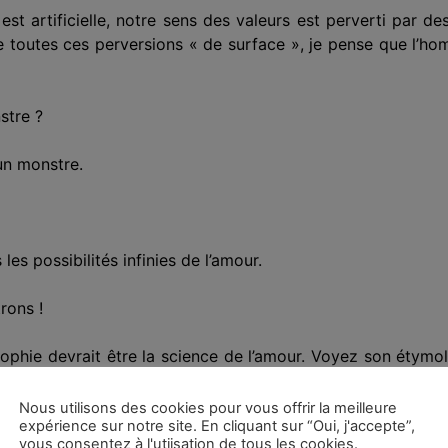
est artificielle, notre sens des valeurs est perverti par des 
de toutes ces perversions « de surface », je pense que l’
stre ?
 un monstre.
 les possibilités infinies de l’amour.
rons !
ophie devrait être la science de l’amour. Voyez son étymolog
-il nous entendre sur ce terme qui a été bafoué, mille fois t
Nous utilisons des cookies pour vous offrir la meilleure
expérience sur notre site. En cliquant sur “Oui, j'accepte”,
t-ils pas en général à l’amour ?
vous consentez à l'utiisation de tous les cookies.