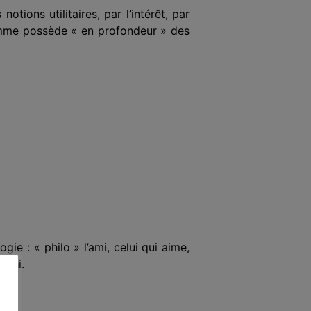
notions utilitaires, par l’intérêt, par
homme possède « en profondeur » des
ie : « philo » l’ami, celui qui aime,
rahi.