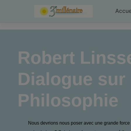
Skip
to
Accue
content
Robert Linss
Dialogue sur 
Philosophie
Nous devrions nous poser avec une grande force l