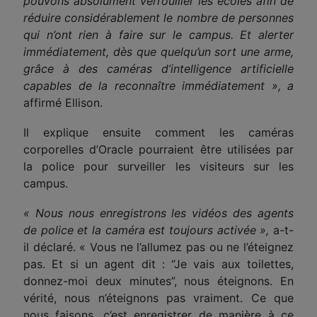
pouvons absolument verrouiller les écoles afin de
réduire considérablement le nombre de personnes
qui n’ont rien à faire sur le campus. Et alerter
immédiatement, dès que quelqu’un sort une arme,
grâce à
des caméras d’intelligence artificielle
capables de
l
a
reconnaître immédiatement »,
a
affirm
é
Ellison.
Il explique ensuite comment les caméras
corporelles d’Oracle pourraient être utilisées par
la police pour surveiller les visiteurs sur les
campus.
« Nous nous enregistrons les vidéos des agents
de police et la caméra est toujours a
ctiv
ée »,
a-
t-
il
déclaré. « Vous ne l’allumez pas ou ne l’éteignez
pas. Et si un agent dit : “Je vais aux toilettes,
donnez-moi deux minutes”, nous éteignons. En
vérité, nous n’éteignons pas vraiment. Ce que
nous faisons, c’est enregistrer de manière à ce