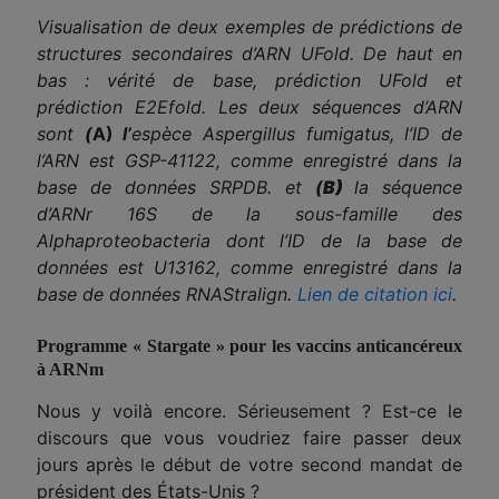
Visualisation de deux exemples de prédictions de
structures secondaires d’ARN UFold. De haut en
bas : vérité de base, prédiction UFold et
prédiction E2Efold. Les deux séquences d’ARN
sont
(
A)
l’
espèce Aspergillus fumigatus, l’ID de
l’ARN est GSP-41122, comme enregistré dans la
base de données SRPDB. et
(
B)
la séquence
d’ARNr 16S de la sous-famille des
Alphaproteobacteria dont l’ID de la base de
données est U13162, comme enregistré dans la
base de données RNAStralign.
Lien de citation ici
.
Programme « Stargate » pour les vaccins anticancéreux
à ARNm
Nous y voilà encore. Sérieusement ? Est-ce le
discours que vous voudriez faire passer deux
jours après le début de votre second mandat de
président des États-Unis ?