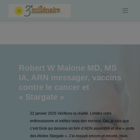
Skip
to
content
Robert W Malone MD, MS
IA, ARN messager, vaccins
contre le cancer et
« Stargate »
22 janvier 2025 Vérifions la réalité. Limitez votre
enthousiasme et méfiez-vous des escrocs. Oui, je sais que
c’est Grok qui dessine un brin d’ADN assemblé et une « porte
des étoiles Stargate ». J’ai essayé encore et encore, mais